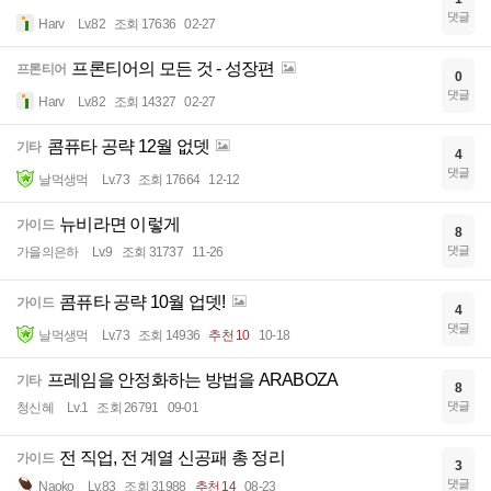
댓글
Harv
Lv.82
조회 17636
02-27
프론티어의 모든 것 - 성장편
프론티어
0
댓글
Harv
Lv.82
조회 14327
02-27
콤퓨타 공략 12월 없뎃
기타
4
댓글
날먹생먹
Lv.73
조회 17664
12-12
뉴비라면 이렇게
가이드
8
댓글
가을의은하
Lv.9
조회 31737
11-26
콤퓨타 공략 10월 업뎃!
가이드
4
댓글
날먹생먹
Lv.73
조회 14936
추천 10
10-18
프레임을 안정화하는 방법을 ARABOZA
기타
8
댓글
청신혜
Lv.1
조회 26791
09-01
전 직업, 전 계열 신공패 총 정리
가이드
3
댓글
Naoko
Lv.83
조회 31988
추천 14
08-23