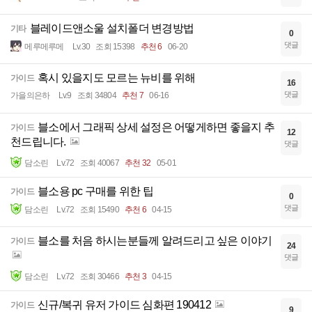
블레이드앤소울 설치폴더 변경방법
기타
0
댓글
메루메루메
Lv.30
조회 15398
추천 6
06-20
혹시 있을지도 모르는 뉴비를 위해
가이드
16
댓글
가을의은하
Lv.9
조회 34804
추천 7
06-16
블소에서 그래픽 상세 설정은 어떻게하면 좋을지 추
가이드
12
천드립니다.
댓글
담소린
Lv.72
조회 40067
추천 32
05-01
블소용 pc 구매를 위한 팁
가이드
0
댓글
담소린
Lv.72
조회 15490
추천 6
04-15
블소를 처음 하시는분들께 알려드리고 싶은 이야기
가이드
24
댓글
담소린
Lv.72
조회 30466
추천 3
04-15
신규/복귀 유저 가이드 심화편 190412
가이드
9