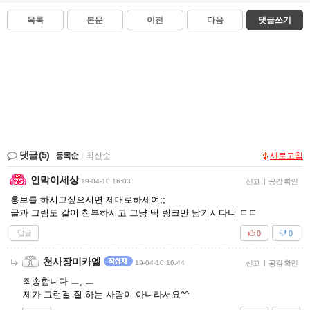
목록
본문
이전
다음
댓글쓰기
댓글
(5)
등록순
|
최신순
새로고침
인막이세상
19-04-10 16:03
신고
|
공감 확인
홍보를 하시고싶으시면 제대로하세여;;
글과 그림도 같이 첨부하시고 그냥 띡 링크만 남기시다니 ㄷㄷ
답글
0
0
천사장미카엘
19-04-10 16:44
신고
|
공감 확인
죄송합니다 ㅡ,.ㅡ
제가 그런걸 잘 하는 사람이 아니라서요^^