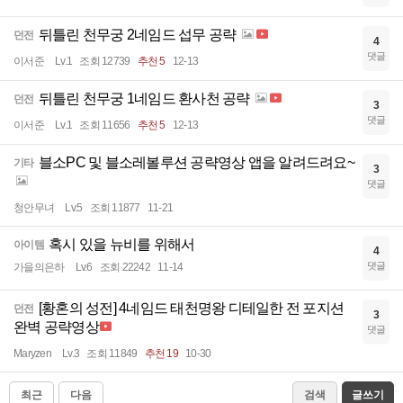
뒤틀린 천무궁 2네임드 섭무 공략
던전
4
댓글
이서준
Lv.1
조회 12739
추천 5
12-13
뒤틀린 천무궁 1네임드 환사천 공략
던전
3
댓글
이서준
Lv.1
조회 11656
추천 5
12-13
블소PC 및 블소레볼루션 공략영상 앱을 알려드려요~
기타
3
댓글
청안무녀
Lv.5
조회 11877
11-21
혹시 있을 뉴비를 위해서
아이템
4
댓글
가을의은하
Lv.6
조회 22242
11-14
[황혼의 성전] 4네임드 태천명왕 디테일한 전 포지션
던전
3
완벽 공략영상
댓글
Maryzen
Lv.3
조회 11849
추천 19
10-30
최근
다음
검색
글쓰기