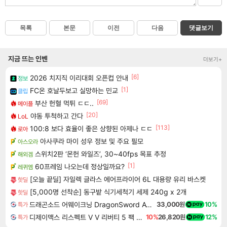
목록
본문
이전
다음
댓글보기
지금 뜨는 인벤
더보기+
[6]
2026 치지직 이리대회 오픈컵 안내
정보
[1]
FC온 호날두보고 실망하는 민교
클립
[69]
부산 헌혈 먹튀 ㄷㄷ..
메이플
[20]
야동 투척하고 간다
LoL
[113]
100:8 보다 효율이 좋은 상향된 아제나 ㄷㄷ
로아
아사쿠라 마이 성우 정보 및 주요 필모
아스오라
스위치2판 ‘몬헌 와일즈’, 30~40fps 목표 추정
해외겜
[1]
60프레임 나오는데 정상일까요?
레퀴엠
[오늘 끝딜] 자일렉 글라스 에어프라이어 6L 대용량 유리 바스켓
핫딜
[5,000명 선착순] 동구밭 식기세척기 세제 240g x 2개
핫딜
드래곤소드 어웨이크닝 DragonSword Awakening
33,000원
10%
특가
디제이맥스 리스펙트 V V 리버티 5 팩 DJMAX RESPECT V V Liberty 5 Pack DLC
10%
26,820원
12%
특가