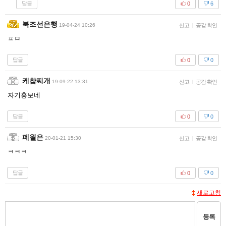
답글
0
6
북조선은행
19-04-24 10:26
신고
|
공감 확인
ㅍㅁ
답글
0
0
케챱찌개
19-09-22 13:31
신고
|
공감 확인
자기홍보네
답글
0
0
폐월은
20-01-21 15:30
신고
|
공감 확인
ㅋㅋㅋ
답글
0
0
새로고침
등록