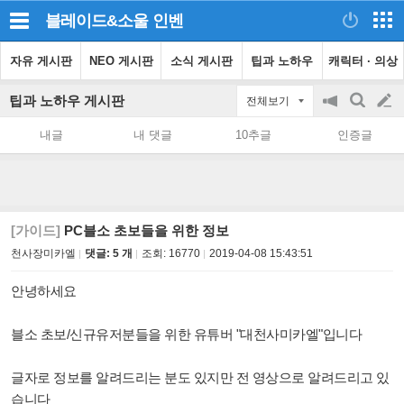
블레이드&소울
인벤
자유 게시판
NEO 게시판
소식 게시판
팁과 노하우
캐릭터 · 의상
팁과 노하우 게시판
전체보기
공
검
글
지
색
내글
내 댓글
10추글
인증글
on/off
쓰
기
[가이드]
PC블소 초보들을 위한 정보
천사장미카엘
댓글: 5 개
조회:
16770
2019-04-08 15:43:51
안녕하세요
블소 초보/신규유저분들을 위한 유튜버 "대천사미카엘"입니다
글자로 정보를 알려드리는 분도 있지만 전 영상으로 알려드리고 있
습니다