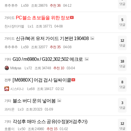
댓글
후추후추
Lv.59
조회 28676
추천 36
04-12
PC블소 초보들을 위한 정보
가이드
5
댓글
천사장미카엘
Lv.1
조회 16771
04-08
신규/복귀 유저 가이드 기본편 190408
가이드
12
댓글
후추후추
Lv.59
조회 32077
추천 35
04-08
G10 / m6980x / G102,302,502 메크로
기타
18
댓글
Mistyaa
Lv.72
조회 34748
추천 10
03-04
[ M6980X ] 어검 검사 딜싸이클
전투
8
댓글
시스티나
Lv.68
조회 18417
02-12
블소 버디 문의 넣어봄
기타
3
댓글
과자몬
Lv.3
조회 20323
01-09
각성후 매마 소스 공유(수정)(어검추가)
기타
12
댓글
호룡이
Lv.50
조회 24980
추천 15
01-02