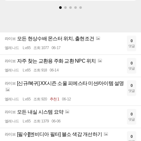
모든 현상수배 몬스터 위치, 출현조건
라이브
0
댓글
엘레나드
Lv.65
조회 1077
06-17
자주 찾는 교환용 주화 교환 NPC 위치
라이브
0
댓글
엘레나드
Lv.65
조회 918
06-14
[신규/복귀] XX시즌 소울 피에스타 미션/아이템 설명
라이브
0
댓글
엘레나드
Lv.65
조회 920
추천 1
06-12
모든 내실 시스템 요약
라이브
0
댓글
엘레나드
Lv.65
조회 1379
06-06
[필수][엔비디아 필터] 블소 색감 개선하기
라이브
0