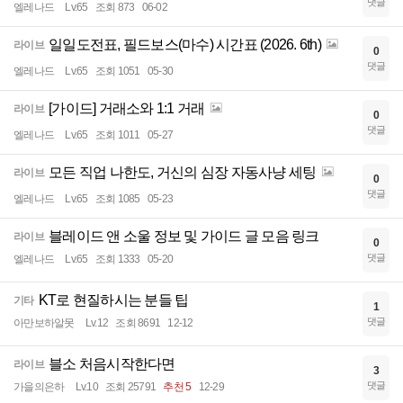
댓글
엘레나드
Lv.65
조회 873
06-02
일일도전표, 필드보스(마수) 시간표 (2026. 6th)
라이브
0
댓글
엘레나드
Lv.65
조회 1051
05-30
[가이드] 거래소와 1:1 거래
라이브
0
댓글
엘레나드
Lv.65
조회 1011
05-27
모든 직업 나한도, 거신의 심장 자동사냥 세팅
라이브
0
댓글
엘레나드
Lv.65
조회 1085
05-23
블레이드 앤 소울 정보 및 가이드 글 모음 링크
라이브
0
댓글
엘레나드
Lv.65
조회 1333
05-20
KT로 현질하시는 분들 팁
기타
1
댓글
아만보하알못
Lv.12
조회 8691
12-12
블소 처음시작한다면
라이브
3
댓글
가을의은하
Lv.10
조회 25791
추천 5
12-29