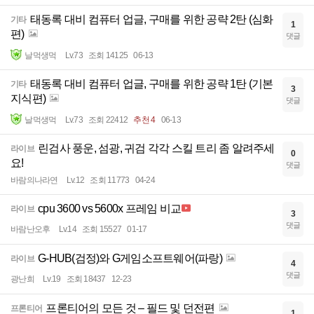
태동록 대비 컴퓨터 업글, 구매를 위한 공략 2탄 (심화
기타
1
편)
댓글
날먹생먹
Lv.73
조회 14125
06-13
태동록 대비 컴퓨터 업글, 구매를 위한 공략 1탄 (기본
기타
3
지식편)
댓글
날먹생먹
Lv.73
조회 22412
추천 4
06-13
린검사 풍운, 섬광, 귀검 각각 스킬 트리 좀 알려주세
라이브
0
요!
댓글
바람의나라연
Lv.12
조회 11773
04-24
cpu 3600 vs 5600x 프레임 비교
라이브
3
댓글
바람난오후
Lv.14
조회 15527
01-17
G-HUB(검정)와 G게임소프트웨어(파랑)
라이브
4
댓글
광난희
Lv.19
조회 18437
12-23
프론티어의 모든 것 – 필드 및 던전편
프론티어
1