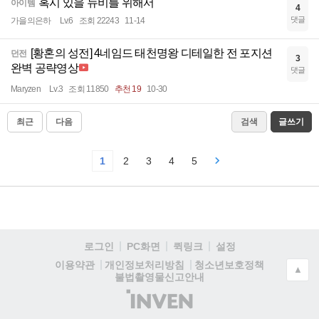
혹시 있을 뉴비를 위해서
아이템
4
댓글
가을의은하
Lv.6
조회 22243
11-14
[황혼의 성전] 4네임드 태천명왕 디테일한 전 포지션
던전
3
완벽 공략영상
댓글
Maryzen
Lv.3
조회 11850
추천 19
10-30
최근
다음
검색
글쓰기
1
2
3
4
5
로그인
PC화면
퀵링크
설정
청소년보호정책
이용약관
개인정보처리방침
▲
불법촬영물신고안내
(주)
인