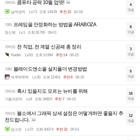
콤퓨타 공략 10월 업뎃!
가이드
4
댓글
날먹생먹
Lv.73
조회 14939
추천 10
10-18
프레임을 안정화하는 방법을 ARABOZA
기타
8
댓글
청신혜
Lv.1
조회 26795
09-01
전 직업, 전 계열 신공패 총 정리
가이드
3
댓글
Naoko
Lv.83
조회 31994
추천 14
08-23
블레이드앤소울 설치폴더 변경방법
기타
0
댓글
메루메루메
Lv.30
조회 15401
추천 6
06-20
혹시 있을지도 모르는 뉴비를 위해
가이드
16
댓글
가을의은하
Lv.9
조회 34805
추천 7
06-16
블소에서 그래픽 상세 설정은 어떻게하면 좋을지 추
가이드
12
천드립니다.
댓글
담소린
Lv.72
조회 40074
추천 32
05-01