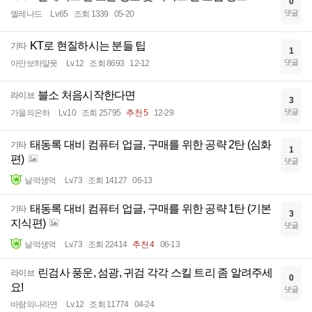
0
댓글
엘레나드
Lv.65
조회 1339
05-20
KT로 현질하시는 분들 팁
기타
1
댓글
아만보하알못
Lv.12
조회 8693
12-12
블소 처음시작한다면
라이브
3
댓글
가을의은하
Lv.10
조회 25795
추천 5
12-29
태동록 대비 컴퓨터 업글, 구매를 위한 공략 2탄 (심화
기타
1
편)
댓글
날먹생먹
Lv.73
조회 14127
06-13
태동록 대비 컴퓨터 업글, 구매를 위한 공략 1탄 (기본
기타
3
지식편)
댓글
날먹생먹
Lv.73
조회 22414
추천 4
06-13
린검사 풍운, 섬광, 귀검 각각 스킬 트리 좀 알려주세
라이브
0
요!
댓글
바람의나라연
Lv.12
조회 11774
04-24