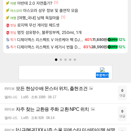
[1]
아반테 2.0 자연흡기?
차벤
아스오라 성우 정보 및 출연작 모음
아스오라
[1]
[여행_국내] 남해 독일마을
여행
로지텍 무선 게이밍 헤드셋
핫딜
멈칫 섬유향수, 블루밍부케, 250ml, 1개
핫딜
디제이맥스 리스펙트 V 아르케아 팩 DJMAX RESPECT V Arcaea Pack DLC
40%
11,880원
12%
특가
디제이맥스 리스펙트 V 레거시 번들 DJMAX RESPECT V Legacy Bundle DLC
83%
28,590원
12%
특가
모든 현상수배 몬스터 위치, 출현조건
라이브
0
댓글
엘레나드
Lv.65
조회 1089
06-17
자주 찾는 교환용 주화 교환 NPC 위치
라이브
0
댓글
엘레나드
Lv.65
조회 928
06-14
[신규/복귀] XX시즌 소울 피에스타 미션/아이템 설명
라이브