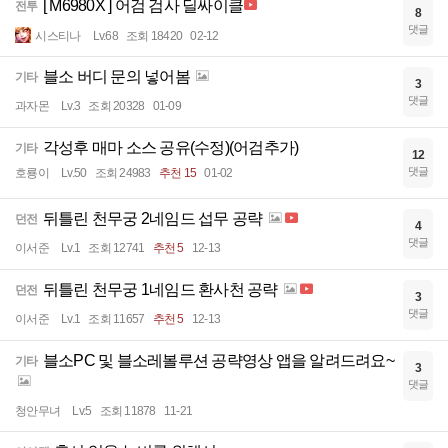
[ M6980X ] 어검 검사 딜싸이클
전투
8
댓글
시스티나
Lv.68
조회 18420
02-12
블소 버디 문의 넣어봄
기타
3
댓글
과자몬
Lv.3
조회 20328
01-09
각성후 매마 소스 공유(수정)(어검추가)
기타
12
댓글
호룡이
Lv.50
조회 24983
추천 15
01-02
뒤틀린 천무궁 2네임드 섭무 공략
던전
4
댓글
이서준
Lv.1
조회 12741
추천 5
12-13
뒤틀린 천무궁 1네임드 환사천 공략
던전
3
댓글
이서준
Lv.1
조회 11657
추천 5
12-13
블소PC 및 블소레볼루션 공략영상 앱을 알려드려요~
기타
3
댓글
청안무녀
Lv.5
조회 11878
11-21