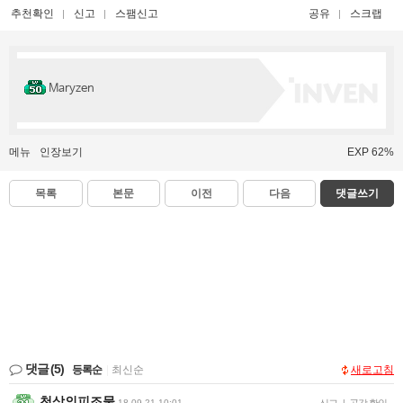
추천확인
신고
스팸신고
공유
스크랩
Maryzen
메뉴
인장보기
EXP 62%
목록
본문
이전
다음
댓글쓰기
댓글
(5)
등록순
|
최신순
새로고침
천상의피조물
18-09-21 10:01
|