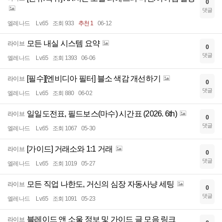
0
댓글
엘레나드
Lv.65
조회 933
추천 1
06-12
모든 내실 시스템 요약
라이브
0
댓글
엘레나드
Lv.65
조회 1393
06-06
[필수][엔비디아 필터] 블소 색감 개선하기
라이브
0
댓글
엘레나드
Lv.65
조회 880
06-02
일일도전표, 필드보스(마수) 시간표 (2026. 6th)
라이브
0
댓글
엘레나드
Lv.65
조회 1067
05-30
[가이드] 거래소와 1:1 거래
라이브
0
댓글
엘레나드
Lv.65
조회 1019
05-27
모든 직업 나한도, 거신의 심장 자동사냥 세팅
라이브
0
댓글
엘레나드
Lv.65
조회 1091
05-23
블레이드 앤 소울 정보 및 가이드 글 모음 링크
라이브