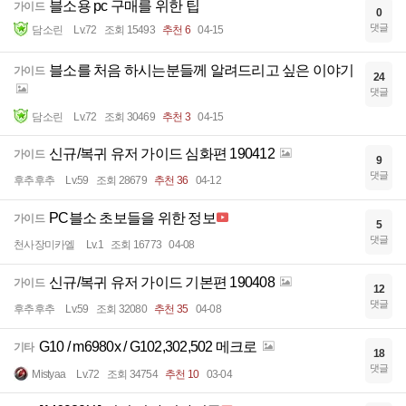
블소용 pc 구매를 위한 팁
가이드
0
댓글
담소린
Lv.72
조회 15493
추천 6
04-15
블소를 처음 하시는분들께 알려드리고 싶은 이야기
가이드
24
댓글
담소린
Lv.72
조회 30469
추천 3
04-15
신규/복귀 유저 가이드 심화편 190412
가이드
9
댓글
후추후추
Lv.59
조회 28679
추천 36
04-12
PC블소 초보들을 위한 정보
가이드
5
댓글
천사장미카엘
Lv.1
조회 16773
04-08
신규/복귀 유저 가이드 기본편 190408
가이드
12
댓글
후추후추
Lv.59
조회 32080
추천 35
04-08
G10 / m6980x / G102,302,502 메크로
기타
18
댓글
Mistyaa
Lv.72
조회 34754
추천 10
03-04