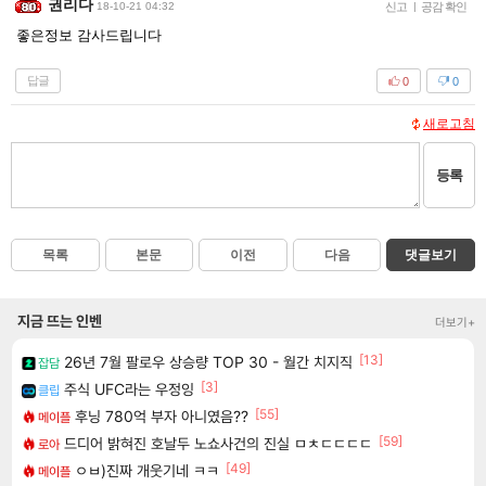
권리다
18-10-21 04:32
신고
|
공감 확인
좋은정보 감사드립니다
답글
0
0
새로고침
등록
목록
본문
이전
다음
댓글보기
지금 뜨는 인벤
더보기+
[13]
26년 7월 팔로우 상승량 TOP 30 - 월간 치지직
잡담
[3]
주식 UFC라는 우정잉
클립
[55]
후닝 780억 부자 아니였음??
메이플
[59]
드디어 밝혀진 호날두 노쇼사건의 진실 ㅁㅊㄷㄷㄷㄷ
로아
[49]
ㅇㅂ)진짜 개웃기네 ㅋㅋ
메이플