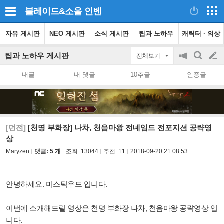
블레이드&소울
인벤
자유 게시판
NEO 게시판
소식 게시판
팁과 노하우
캐릭터 · 의상
팁과 노하우 게시판
전체보기
공
검
글
지
색
내글
내 댓글
10추글
인증글
on/off
쓰
기
[던전]
[천명 부화장] 나차, 천음마왕 전네임드 전포지션 공략영
상
Maryzen
댓글: 5 개
조회:
13044
추천:
11
2018-09-20 21:08:53
안녕하세요. 미스틱우드 입니다.
이번에 소개해드릴 영상은 천명 부화장 나차, 천음마왕 공략영상 입
니다.