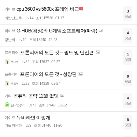
cpu 3600 vs 5600x 프레임 비교
라이브
3
댓글
바람난오후
Lv.14
조회 15530
01-17
G-HUB(검정)와 G게임소프트웨어(파랑)
라이브
4
댓글
광난희
Lv.19
조회 18440
12-23
프론티어의 모든 것 – 필드 및 던전편
프론티어
1
댓글
Harv
Lv.82
조회 17637
02-27
프론티어의 모든 것 - 성장편
프론티어
0
댓글
Harv
Lv.82
조회 14329
02-27
콤퓨타 공략 12월 없뎃
기타
4
댓글
날먹생먹
Lv.73
조회 17667
12-12
뉴비라면 이렇게
가이드
8
댓글
가을의은하
Lv.9
조회 31740
11-26