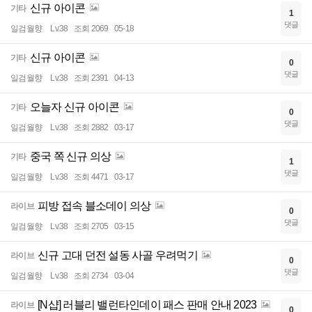
신규 아이콘
기타
1
댓글
일검월향
Lv.38
조회 2069
05-18
신규 아이콘
기타
0
댓글
일검월향
Lv.38
조회 2391
04-13
오늘자 신규 아이콘
기타
0
댓글
일검월향
Lv.38
조회 2882
03-17
중국 쪽 신규 의상
기타
1
댓글
일검월향
Lv.38
조회 4471
03-17
피방 접속 블소데이 의상
라이브
0
댓글
일검월향
Lv.38
조회 2705
03-15
신규 고대 던전 설동 사골 우려먹기
라이브
0
댓글
일검월향
Lv.38
조회 2734
03-04
[N샵] 러블리 밸런타인데이 패스 판매 안내 2023
라이브
0