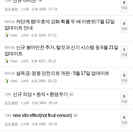
신규 아이콘
기타
0
댓글
일검월향
Lv.38
조회 1804
07-19
저단계 령/수호석 강화 확률 두 배 이벤트! 7월 12일
라이브
0
업데이트 안내
댓글
Harv
Lv.86
조회 1648
07-12
신규 봉마던전 추가, 탈것과 신기 시스템 등 6월 21일
라이브
1
업데이트
댓글
Harv
Lv.85
조회 4201
06-21
설옥궁, 영웅 던전으로 개편 - 5월 17일 업데이트
라이브
0
댓글
Harv
Lv.85
조회 2990
05-23
신규 의상 + 원석 + 환영무기
기타
0
댓글
일검월향
Lv.38
조회 3409
05-18
new idle effect(not final version)
기타
0
댓글
일검월향
Lv.38
조회 1981
05-18