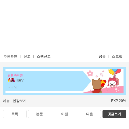
추천확인
신고
스팸신고
공유
스크랩
린클 특파원
Harv
→↓↘P
메뉴
인장보기
EXP 20%
목록
본문
이전
다음
댓글쓰기