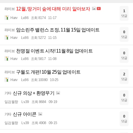
12월, 땅거미 숲에 대해 미리 알아보자
라이브
1
댓글
Harv
Lv.86
조회 8174
11-17
암소린주 밸런스 조정, 11월 15일 업데이트
라이브
0
댓글
Harv
Lv.86
조회 5272
11-15
천명절 이벤트 시작! 11월 8일 업데이트
라이브
0
댓글
Harv
Lv.86
조회 5817
11-08
구월도 개편! 10월 25일 업데이트
라이브
2
댓글
Harv
Lv.86
조회 10080
10-25
신규 의상 + 환영무기
기타
0
댓글
일검월향
Lv.39
조회 8684
09-19
신규 아이콘
기타
0
댓글
일검월향
Lv.39
조회 4908
09-15