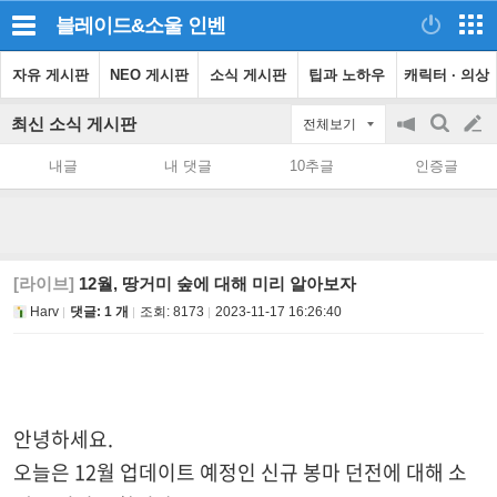
블레이드&소울
인벤
자유 게시판
NEO 게시판
소식 게시판
팁과 노하우
캐릭터 · 의상
최신 소식 게시판
전체보기
공
검
글
지
색
내글
내 댓글
10추글
인증글
on/off
쓰
기
[라이브]
12월, 땅거미 숲에 대해 미리 알아보자
Harv
댓글: 1 개
조회:
8173
2023-11-17 16:26:40
안녕하세요.
오늘은 12월 업데이트 예정인 신규 봉마 던전에 대해 소