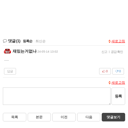
댓글
(1)
등록순
|
최신순
새로고침
재밌는거없나
24-05-14 13:02
신고
|
공감 확인
....
답글
0
0
새로고침
등록
목록
본문
이전
다음
댓글보기