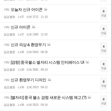
오늘자 신규 아이콘
기타
0
댓글
일검월향
Lv.37
조회 3712
11-16
신규 아이콘
기타
0
댓글
일검월향
Lv.37
조회 2385
11-02
신규 의상 & 환영무기
기타
4
댓글
일검월향
Lv.36
조회 5644
09-26
[검령] 중국블소 별자리 시스템 인터페이스 UI
기타
0
댓글
일검월향
Lv.36
조회 3681
09-23
신규 환영무기 디자인
기타
0
댓글
일검월향
Lv.36
조회 2923
09-22
[별자리] 중국 블소 검령 새로운 시스템 예고 (?)
기타
0
댓글
일검월향
Lv.36
조회 3523
09-16