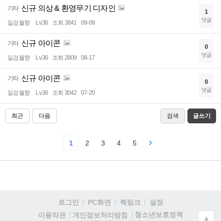
신규 의상 & 환영무기 디자인
기타
1
댓글
일검월향
Lv.36
조회 3841
09-09
신규 아이콘
기타
0
댓글
일검월향
Lv.36
조회 2809
08-17
신규 아이콘
기타
0
댓글
일검월향
Lv.36
조회 3042
07-20
최근
다음
검색
글쓰기
1
2
3
4
5
로그인
PC화면
퀵링크
설정
청소년보호정책
이용약관
개인정보처리방침
▲