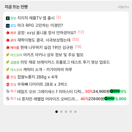
지금 뜨는 인벤
더보기+
[3]
치지직 애플TV 앱 출시
정보
마크 RPG 고민하는 이경민?
클립
[12]
공장: xx님 옴니움 장서 안하셨어요?
와우
[55]
재학이형도 결국. 사과보상줬는데
로아
[76]
현재 나무위키 실검 1위인 김규원
메이플
아키츠 아키나 성우 정보 및 주요 필모
아스오라
리밋 제로 브레이커스 프롤로그 테스트 후기 영상 업로드
섭컬겜
캐릭터 소개 - 카가미하라 하루
아스오라
찹쌀누룽지 288g x 4개
핫딜
쑤욱빼 다이어트 28포 x 3박스
핫딜
테일즈 오브 그레이세스 f 리마스터 디럭스 에디션 Tales of Graces f Remastered Deluxe Edition
50%
34,900원
5%
특가
나 혼자만 레벨업 어라이즈 오버드라이브 Solo Leveling Arise
40%
27,600원
3,000
특가