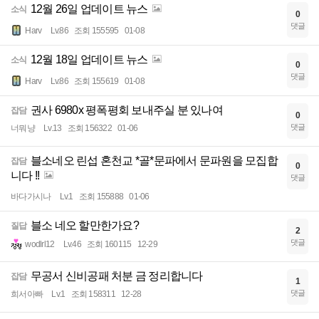
12월 26일 업데이트 뉴스
소식
0
댓글
Harv
Lv.86
조회 155595
01-08
12월 18일 업데이트 뉴스
소식
0
댓글
Harv
Lv.86
조회 155619
01-08
권사 6980x 평폭평회 보내주실 분 있나여
잡담
0
댓글
너뭐냥
Lv.13
조회 156322
01-06
블소네오 린섭 혼천교 *골*문파에서 문파원을 모집합
잡담
0
니다 !!
댓글
바다가시나
Lv.1
조회 155888
01-06
블소 네오 할만한가요?
질답
2
댓글
wodlrl12
Lv.46
조회 160115
12-29
무공서 신비공패 처분 금 정리합니다
잡담
1
댓글
희서아빠
Lv.1
조회 158311
12-28