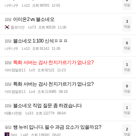
0
댓글
나두나두
Lv.13
조회 89785
12-01
이이온2 vs 블소네오
잡담
3
댓글
할로이안
Lv.73
조회 90529
11-30
블소네오 1:100 신석ㅍㅍㅍ
잡담
0
댓글
나두나두
Lv.13
조회 91142
11-26
특화 서버는 검사 천지가르기가 없나요?
잡담
1
댓글
아따참말로11
Lv.5
조회 92121
11-23
특화 서버는 검사 천지가르기가 없나요?
잡담
0
댓글
아따참말로11
Lv.4
조회 119385
08-19
블소네오 직업 질문 좀 하겠습니다
잡담
1
댓글
태황사천령
Lv.33
조회 122774
08-04
쌩 뉴비 입니다. 필수 과금 요소가 있을까요?
질답
2
댓글
0r라
Lv.42
조회 139381
06-02