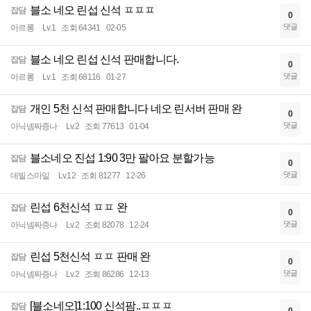
블소 네오 린섭 신석 ㅍㅍㅍ
잡담
0
댓글
아르롱
Lv.1
조회 64341
02-05
블소 네오 린섭 신석 판매합니다.
잡담
0
댓글
아르롱
Lv.1
조회 68116
01-27
개인 5천 신석 판매합니다 네오 린서버 판매 완
잡담
0
댓글
아닉넴짜증나
Lv.2
조회 77613
01-04
블소네오 진섭 1:90 3만 팔아요 분할가능
잡담
0
댓글
데빌스마일
Lv.12
조회 81277
12-26
린섭 6천신석 ㅍㅍ 완
잡담
0
댓글
아닉넴짜증나
Lv.2
조회 82078
12-24
린섭 5천신석 ㅍㅍ 판매 완
잡담
0
댓글
아닉넴짜증나
Lv.2
조회 86286
12-13
[블소네오]1:100 신석팜..ㅍㅍㅍ
잡담