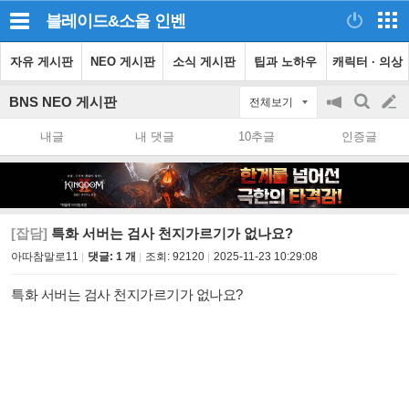
블레이드&소울
인벤
자유 게시판
NEO 게시판
소식 게시판
팁과 노하우
캐릭터 · 의상
BNS NEO 게시판
전체보기
공
검
글
지
색
내글
내 댓글
10추글
인증글
on/off
쓰
기
[잡담]
특화 서버는 검사 천지가르기가 없나요?
아따참말로11
댓글: 1 개
조회:
92120
2025-11-23 10:29:08
특화 서버는 검사 천지가르기가 없나요?