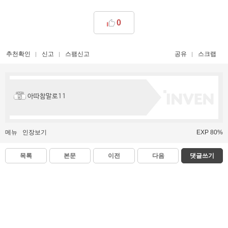
0
추천확인
신고
스팸신고
공유
스크랩
아따참말로11
메뉴
인장보기
EXP 80%
목록
본문
이전
다음
댓글쓰기