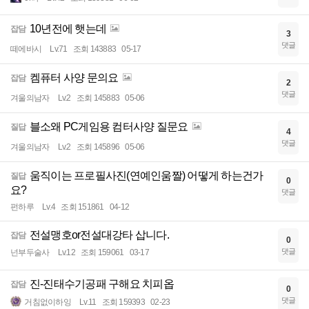
10년전에 햇는데
잡담
3
댓글
떼에바시
Lv.71
조회 143883
05-17
켐퓨터 사양 문의요
잡담
2
댓글
겨울의남자
Lv.2
조회 145883
05-06
블소왜 PC게임용 컴터사양 질문요
질답
4
댓글
겨울의남자
Lv.2
조회 145896
05-06
움직이는 프로필사진(연예인움짤) 어떻게 하는건가
질답
0
요?
댓글
펀하루
Lv.4
조회 151861
04-12
전설맹호or전설대강타 삽니다.
잡담
0
댓글
넌부두술사
Lv.12
조회 159061
03-17
진-진태수기공패 구해요 치피옵
잡담
0
댓글
거침없이하잉
Lv.11
조회 159393
02-23