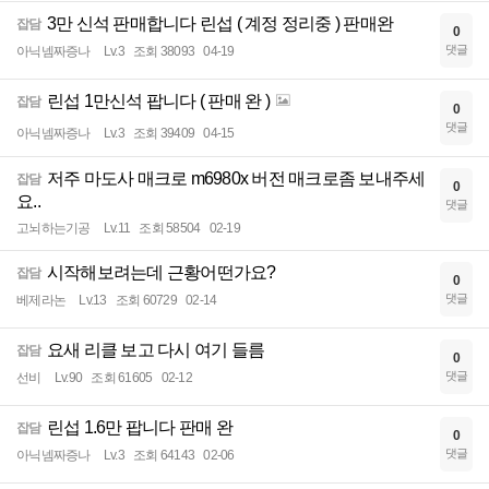
3만 신석 판매합니다 린섭 ( 계정 정리중 ) 판매완
잡담
0
댓글
아닉넴짜증나
Lv.3
조회 38093
04-19
린섭 1만신석 팝니다 ( 판매 완 )
잡담
0
댓글
아닉넴짜증나
Lv.3
조회 39409
04-15
저주 마도사 매크로 m6980x 버전 매크로좀 보내주세
잡담
0
요..
댓글
고뇌하는기공
Lv.11
조회 58504
02-19
시작해보려는데 근황어떤가요?
잡담
0
댓글
베제라논
Lv.13
조회 60729
02-14
요새 리클 보고 다시 여기 들름
잡담
0
댓글
선비
Lv.90
조회 61605
02-12
린섭 1.6만 팝니다 판매 완
잡담
0
댓글
아닉넴짜증나
Lv.3
조회 64143
02-06