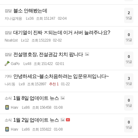
블소 안해봤는데
잡담
2
댓글
지나갈게용
Lv.36
조회 151247
02-04
대기열이 진짜 ㅈ되는데 이거 서버 늘려주나요?
잡담
0
댓글
Noah1st
Lv.12
조회 151228
02-02
전설맹호장, 전설권갑 치치 팝니다
잡담
0
댓글
GaPo
Lv.48
조회 151422
02-01
안녕하세요~블소처음하려는 입문유저입니다~
기타
3
댓글
나리동
Lv.8
조회 152897
추천 1
01-22
1월 8일 업데이트 뉴스
소식
0
댓글
Harv
Lv.86
조회 156458
01-08
1월 2일 업데이트 뉴스
소식
0
댓글
Harv
Lv.86
조회 155822
01-08