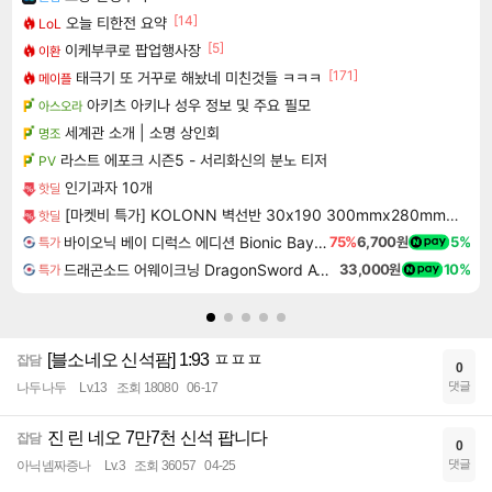
[14]
오늘 티한전 요약
LoL
[5]
이케부쿠로 팝업행사장
이환
[171]
태극기 또 거꾸로 해놨네 미친것들 ㅋㅋㅋ
메이플
아키츠 아키나 성우 정보 및 주요 필모
아스오라
세계관 소개 | 소명 상인회
명조
라스트 에포크 시즌5 - 서리화신의 분노 티저
PV
인기과자 10개
핫딜
[마켓비 특가] KOLONN 벽선반 30x190 300mmx280mmx1900mm, 6단, 블랙브라운 3142.2757
핫딜
바이오닉 베이 디럭스 에디션 Bionic Bay Deluxe Edition
75%
6,700원
5%
특가
드래곤소드 어웨이크닝 DragonSword Awakening
33,000원
10%
특가
[블소네오 신석팜] 1:93 ㅍㅍㅍ
잡담
0
댓글
나두나두
Lv.13
조회 18080
06-17
진 린 네오 7만7천 신석 팝니다
잡담
0
댓글
아닉넴짜증나
Lv.3
조회 36057
04-25