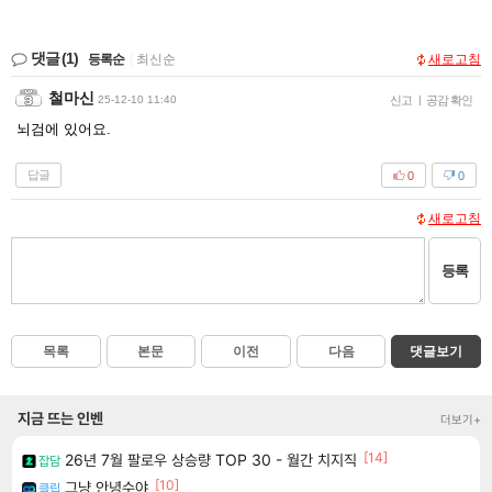
댓글
(1)
등록순
|
최신순
새로고침
철마신
25-12-10 11:40
신고
|
공감 확인
뇌검에 있어요.
답글
0
0
새로고침
등록
목록
본문
이전
다음
댓글보기
지금 뜨는 인벤
더보기+
[14]
26년 7월 팔로우 상승량 TOP 30 - 월간 치지직
잡담
[10]
그냥 안녕수야
클립