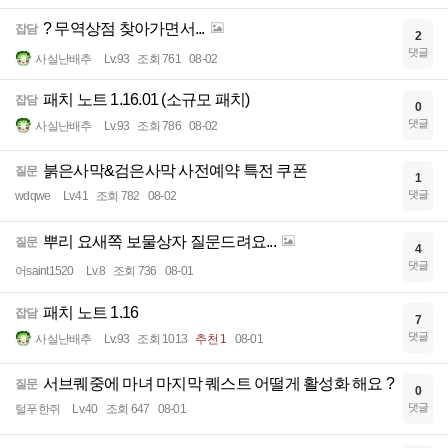
? 무역상점 찾아가면서...
잡담
2
댓글
사실난배추
Lv.93
조회 761
08-02
패치 노트 1.16.01 (소규모 패치)
잡담
0
댓글
사실난배추
Lv.93
조회 786
08-02
붉은사막&검은사막 사전예약 특전 쿠폰
질문
1
댓글
wdqwe
Lv.41
조회 782
08-02
뿌리 요새쪽 보물상자 질문드려요...
질문
4
댓글
어saint1520
Lv.8
조회 736
08-01
패치 노트 1.16
잡담
7
댓글
사실난배추
Lv.93
조회 1013
추천 1
08-01
서브퀘중에 마녀 마지막 퀘스트 어떨게 활성화 해요 ?
질문
0
댓글
털푸한쥐
Lv.40
조회 647
08-01