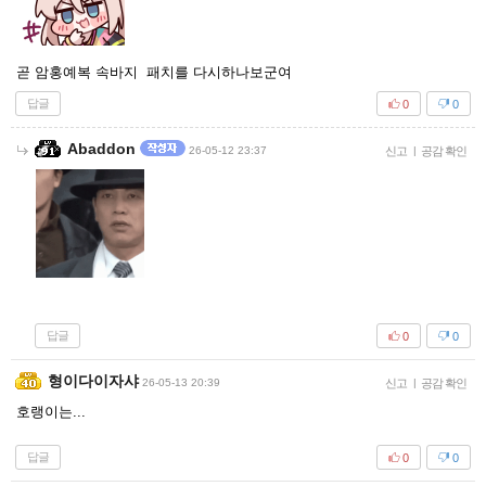
곧 암홍예복 속바지 패치를 다시하나보군여
답글
0
0
Abaddon
26-05-12 23:37
신고
|
공감 확인
답글
0
0
형이다이자샤
26-05-13 20:39
신고
|
공감 확인
호랭이는...
답글
0
0