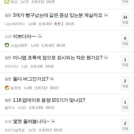
댓글
페상
Lv.73
조회 414
08-05
3개가 빵구났는데 같은 증상 있는분 계실까요
질문
14
댓글
나는바라카다
Lv.48
조회 469
추천 1
08-05
이쁘다아~~
스샷
0
댓글
사실난배추
Lv.93
조회 462
08-04
미니맵 초록색 점으로 표시되는 적은 뭔가요?
질문
1
댓글
으아가너
Lv.5
조회 490
08-04
둘다 버그인가요?
질문
2
댓글
빛로제
Lv.88
조회 513
08-03
1.16 업데이트 용량 101기가 맞나요?
질문
1
댓글
엘무스
Lv.13
조회 1008
08-03
몇컷 올려봅니다.~
스샷
2
댓글
오리지널추공
Lv.21
조회 813
08-02