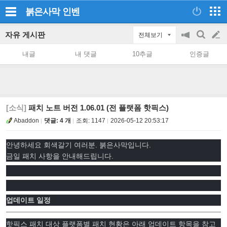
붉은사막
인벤
자유 게시판
전체보기
공
검
글
지
색
내글
내 댓글
10추글
인증글
on/off
쓰
기
[소식]
패치 노트 버전 1.06.01 (전 플랫폼 핫픽스)
Abaddon
댓글: 4 개
조회:
1147
2026-05-12 20:53:17
안녕하세요 회색갈기 여러분. 붉은사막입니다.
금일 패치 사항을 안내해드립니다.
업데이트 일정
핫픽스 패치 대상 플랫폼별 패치 현황은 아래 업데이트 항목을 참고