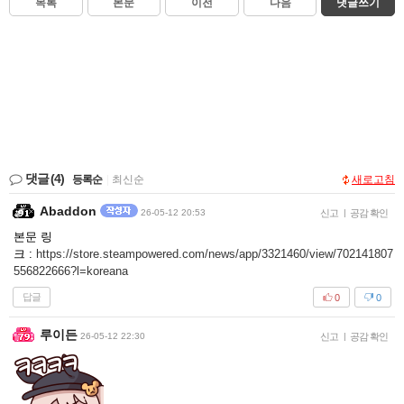
목록
본문
이전
다음
댓글쓰기
댓글
(4)
등록순
|
최신순
새로고침
Abaddon
26-05-12 20:53
신고
|
공감 확인
본문 링
크 :
https://store.steampowered.com/news/app/3321460/view/702141807
556822666?l=koreana
답글
0
0
루이든
26-05-12 22:30
신고
|
공감 확인