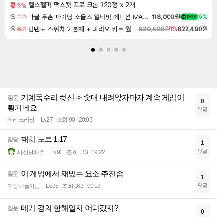
헬스헬퍼 맥스컷 프로 크롬 120정 x 2개
핫딜
마블 투혼 파이팅 소울즈 얼티밋 에디션 MARVEL Tokon Fighting Souls Ultimate Edition
118,000원
5%
특가
닌텐도 스위치 2 본체 + 마리오 카트 월드 + 슈퍼 마리오 파티 잼버리 닌텐도 스위치 2 에디션 + 잼버리 TV 번들
830,800원
1%
822,490원
특가
기계독수리 컷신 -> 솟대 내려앉자마자 계속 게임이
질문
0
튕기네요
댓글
빠리크라상
Lv.27
조회 90
20:05
패치 노트 1.17
잡담
1
댓글
사실난배추
Lv.93
조회 133
19:22
이 게임에서 재밌는 요소 추천좀
질문
1
댓글
마침내들어난
Lv.35
조회 163
09:18
메기 경의 항해일지 어디갔지?
질문
0