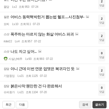
2
댓글
꿀담
Lv.2
조회 953
07-24
어비스 동력핵박힌거 뽑는법 헬프ㅡ사진첨부-
질문
2
댓글
묘찌
Lv.10
조회 911
07-23
폭주하는 마르지 않는 화살 어비스 파괴
스샷
2
댓글
rider22
Lv.4
조회 957
07-22
나도 자고 싶어...
스샷
0
댓글
사실난배추
Lv.93
조회 993
07-22
아니 근데 이번 연운 업뎃은 복귀각인 듯
잡담
2
댓글
기염둥잉
Lv.21
조회 1125
07-22
붉은사막 웬만한 건 다 완료해서
잡담
0
댓글
슈퍼쏭가
Lv.21
조회 1104
07-20
최근
다음
검색
글쓰기