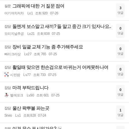
그래픽에 대한 거 질문 점여
질문
3
댓글
어기여차저차
Lv.1
조회 920
07-26
돌멘게 보스말고 새끼? 들 말고 중간 크기 있자나요..
잡담
0
댓글
오리지널추공
Lv.21
조회 838
07-25
장비 일괄 교체 기능 좀 추가해주세요
잡담
0
댓글
빠리크라상
Lv.27
조회 765
07-25
활일때 맞으면 한손검으로 바뀌는거 어케못하나여
잡담
0
댓글
시린밤
Lv.77
조회 733
07-25
마격 부탁드립니다
잡담
0
댓글
벨에포크
Lv.90
조회 601
07-25
울산 왁뿌볼 파는곳
잡담
1
댓글
Sneo
Lv.1
조회 828
07-24
이건 무슨 표시인가요?
질문