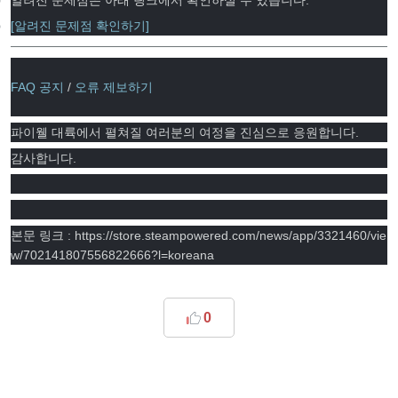
알려진 문제점은 아래 링크에서 확인하실 수 있습니다.
[알려진 문제점 확인하기]
FAQ 공지
/
오류 제보하기
파이웰 대륙에서 펼쳐질 여러분의 여정을 진심으로 응원합니다.
감사합니다.
본문 링크 : https://store.steampowered.com/news/app/3321460/vie
w/702141807556822666?l=koreana
0