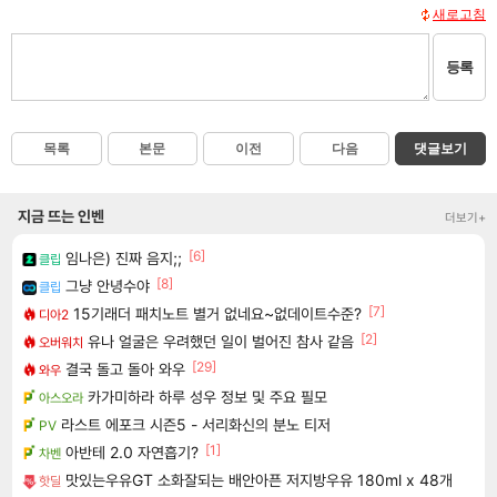
새로고침
등록
목록
본문
이전
다음
댓글보기
지금 뜨는 인벤
더보기+
[6]
임나은) 진짜 음지;;
클립
[8]
그냥 안녕수야
클립
[7]
15기래더 패치노트 별거 없네요~없데이트수준?
디아2
[2]
유나 얼굴은 우려했던 일이 벌어진 참사 같음
오버워치
[29]
결국 돌고 돌아 와우
와우
카가미하라 하루 성우 정보 및 주요 필모
아스오라
라스트 에포크 시즌5 - 서리화신의 분노 티저
PV
[1]
아반테 2.0 자연흡기?
차벤
맛있는우유GT 소화잘되는 배안아픈 저지방우유 180ml x 48개
핫딜