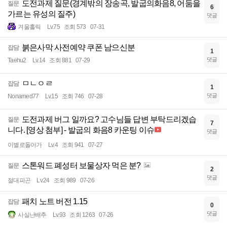
도전과제 질문(경계밖의 장송곡, 발굽의화음8, 어둠을
질문
6
가르는 유성의 질주)
댓글
겨울홀릭
Lv.75
조회 573
07-31
붉은사막 사전예약 쿠폰 남으신분
잡담
1
댓글
Taehu2
Lv.14
조회 881
07-29
ㅁㄴㅇㄹ
잡담
1
댓글
Nonamed77
Lv.15
조회 746
07-28
도전과제 버그 일까요? 고수님들 답변 부탁드리겠습
질문
7
니다. [영상 첨부] - 발굽의 화음8 카운팅 이슈
댓글
이별로돌아가
Lv.4
조회 941
07-27
스톤워드 폐성터 보물상자 먹은 분?
질문
2
댓글
절대피곤
Lv.24
조회 989
07-26
패치 노트 버전 1.15
잡담
0
댓글
사실난배추
Lv.93
조회 1263
07-26