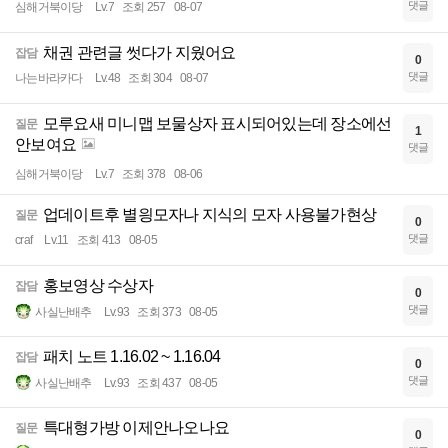
댓글
심해거북이당
Lv.7
조회 257
08-07
채권 관련글 썻다가 지웠어요
잡담
0
댓글
나는바라카다
Lv.48
조회 304
08-07
모루요새 미니맵 보물상자 표시되어있는데 장소에선
질문
1
안보여요
댓글
심해거북이당
Lv.7
조회 378
08-06
업데이트후 별읭모자나 지식의 모자 사용불가현상
질문
0
댓글
craf
Lv.11
조회 413
08-05
홍보영상 수상자
잡담
0
댓글
사실난배추
Lv.93
조회 373
08-05
패치 노트 1.16.02 ~ 1.16.04
잡담
0
댓글
사실난배추
Lv.93
조회 437
08-05
특대형가방 이제안나오나요
질문
0