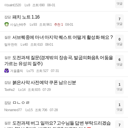
댓글
어saint1520
Lv.8
조회 690
08-01
패치 노트 1.16
잡담
7
댓글
사실난배추
Lv.93
조회 961
추천 1
08-01
서브퀘중에 마녀 마지막 퀘스트 어떨게 활성화 해요 ?
질문
0
댓글
털푸한쥐
Lv.40
조회 610
08-01
도전과제 질문(경계밖의 장송곡, 발굽의화음8, 어둠을
질문
6
가르는 유성의 질주)
댓글
겨울홀릭
Lv.75
조회 527
07-31
붉은사막 사전예약 쿠폰 남으신분
잡담
1
댓글
Taehu2
Lv.14
조회 835
07-29
ㅁㄴㅇㄹ
잡담
1
댓글
Nonamed77
Lv.15
조회 706
07-28
도전과제 버그 일까요? 고수님들 답변 부탁드리겠습
질문
7