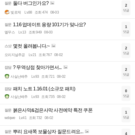
둘다 버그인가요?
질문
2
댓글
빛로제
Lv.88
조회 474
08-03
1.16 업데이트 용량 101기가 맞나요?
질문
1
댓글
엘무스
Lv.13
조회 949
08-03
몇컷 올려봅니다.~
스샷
2
댓글
오리지널추공
Lv.21
조회 767
08-02
? 무역상점 찾아가면서...
잡담
2
댓글
사실난배추
Lv.93
조회 721
08-02
패치 노트 1.16.01 (소규모 패치)
잡담
0
댓글
사실난배추
Lv.93
조회 735
08-02
붉은사막&검은사막 사전예약 특전 쿠폰
질문
1
댓글
wdqwe
Lv.41
조회 732
08-02
뿌리 요새쪽 보물상자 질문드려요...
질문
4