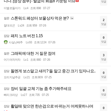
니다. [영상 첨부] - 발굽의 화음8 카운팅 이슈
댓글
이별로돌아가
Lv.4
조회 898
07-27
스톤워드 폐성터 보물상자 먹은 분?
질문
2
댓글
절대피곤
Lv.24
조회 959
07-26
패치 노트 버전 1.15
잡담
0
댓글
사실난배추
Lv.93
조회 1224
07-26
그래픽에 대한 거 질문 점여
질문
3
댓글
어기여차저차
Lv.1
조회 880
07-26
돌멘게 보스말고 새끼? 들 말고 중간 크기 있자나요..
잡담
0
댓글
오리지널추공
Lv.21
조회 809
07-25
장비 일괄 교체 기능 좀 추가해주세요
잡담
0
댓글
빠리크라상
Lv.27
조회 735
07-25
활일때 맞으면 한손검으로 바뀌는거 어케못하나여
잡담
0