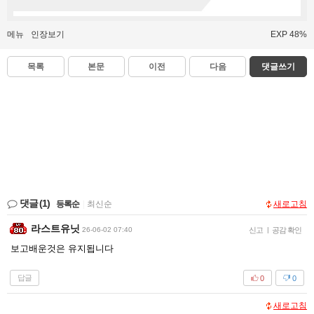
메뉴
인장보기
EXP 48%
목록
본문
이전
다음
댓글쓰기
댓글
(1)
등록순
|
최신순
새로고침
라스트유닛
26-06-02 07:40
신고
|
공감 확인
보고배운것은 유지됩니다
답글
0
0
새로고침