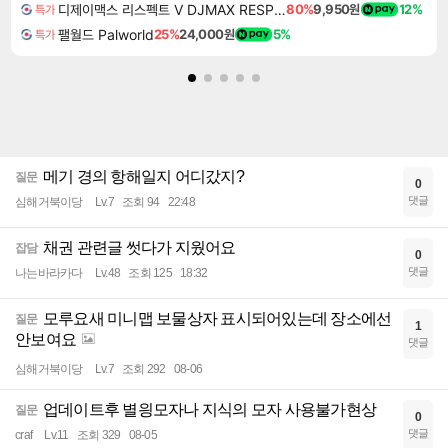
디제이맥스 리스펙트 V DJMAX RESPECT V
80%
9,950원
12%
특가
팰월드 Palworld
25%
24,000원
5%
특가
메기 경의 항해일지 어디갔지?
질문
0
댓글
심해거북이당
Lv.7
조회 94
22:48
채권 관련글 썻다가 지웠어요
잡담
0
댓글
나는바라카다
Lv.48
조회 125
18:32
모루요새 미니맵 보물상자 표시되어있는데 장소에선
질문
1
안보여요
댓글
심해거북이당
Lv.7
조회 292
08-06
업데이트후 별읭모자나 지식의 모자 사용불가현상
질문
0
댓글
craf
Lv.11
조회 329
08-05