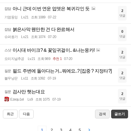
아니 근데 이번 연운 업뎃은 복귀각인 듯
잡담
2
댓글
기염둥잉
Lv.21
조회 1089
07-22
붉은사막 웬만한 건 다 완료해서
잡담
0
댓글
슈퍼쏭가
Lv.21
조회 1074
07-20
이시대 바이크? & 꽃잎귀걸이.. &나는웅카!
스샷
2
댓글
오리지널추공
Lv.21
조회 989
추천 1
07-20
필드 주변에 돌아다는거...뭐에요..? [집중 ? 지정타?]
질문
2
댓글
블무냥꾼
Lv.11
조회 1092
07-19
검사만 햇는대요
질문
2
댓글
Ezequ1el
Lv.9
조회 1075
07-19
최근
다음
검색
글쓰기
1
2
3
4
5