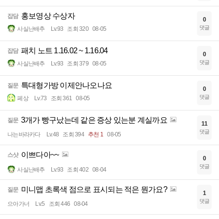
홍보영상 수상자
잡담
0
댓글
사실난배추
Lv.93
조회 320
08-05
패치 노트 1.16.02 ~ 1.16.04
잡담
0
댓글
사실난배추
Lv.93
조회 379
08-05
특대형가방 이제안나오나요
질문
0
댓글
페상
Lv.73
조회 361
08-05
3개가 빵구났는데 같은 증상 있는분 계실까요
질문
11
댓글
나는바라카다
Lv.48
조회 394
추천 1
08-05
이쁘다아~~
스샷
0
댓글
사실난배추
Lv.93
조회 402
08-04
미니맵 초록색 점으로 표시되는 적은 뭔가요?
질문
1
댓글
으아가너
Lv.5
조회 446
08-04