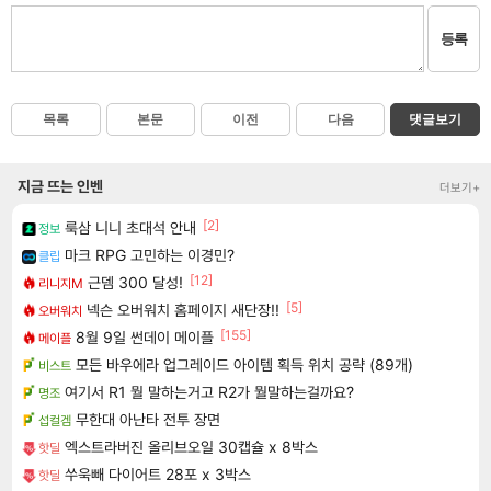
등록
목록
본문
이전
다음
댓글보기
지금 뜨는 인벤
더보기+
[2]
룩삼 니니 초대석 안내
정보
마크 RPG 고민하는 이경민?
클립
[12]
근뎀 300 달성!
리니지M
[5]
넥슨 오버워치 홈페이지 새단장!!
오버워치
[155]
8월 9일 썬데이 메이플
메이플
모든 바우에라 업그레이드 아이템 획득 위치 공략 (89개)
비스트
여기서 R1 뭘 말하는거고 R2가 뭘말하는걸까요?
명조
무한대 아난타 전투 장면
섭컬겜
엑스트라버진 올리브오일 30캡슐 x 8박스
핫딜
쑤욱빼 다이어트 28포 x 3박스
핫딜