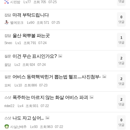
댓글
시린밤
Lv.77
조회 705
07-25
마격 부탁드립니다
잡담
0
댓글
벨에포크
Lv.90
조회 571
07-25
울산 왁뿌볼 파는곳
잡담
1
댓글
Sneo
Lv.1
조회 791
07-24
이건 무슨 표시인가요?
질문
2
댓글
꿀담
Lv.2
조회 924
07-24
어비스 동력핵박힌거 뽑는법 헬프ㅡ사진첨부-
질문
2
댓글
묘찌
Lv.10
조회 886
07-23
폭주하는 마르지 않는 화살 어비스 파괴
스샷
2
댓글
rider22
Lv.4
조회 931
07-22
나도 자고 싶어...
스샷
0
댓글
사실난배추
Lv.93
조회 963
07-22