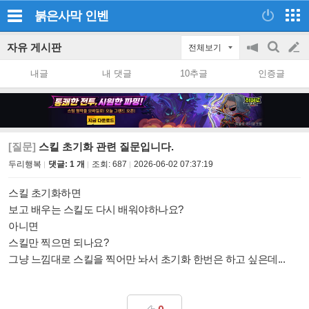
붉은사막
인벤
자유 게시판
전체보기
공
검
글
지
색
내글
내 댓글
10추글
인증글
on/off
쓰
기
[질문]
스킬 초기화 관련 질문입니다.
두리행복
댓글: 1 개
조회:
687
2026-06-02 07:37:19
스킬 초기화하면
보고 배우는 스킬도 다시 배워야하나요?
아니면
스킬만 찍으면 되나요?
그냥 느낌대로 스킬을 찍어만 놔서 초기화 한번은 하고 싶은데...