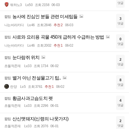
댓글
뭐하노3
Lv.50
조회 2158
06-03
농사에 진심인 분들 관련 미세팁들
짧팁
3
댓글
나는바라카다
Lv.46
조회 2846
추천 2
06-03
사료와 요리용 곡물 450개 급하게 수급하는 방법
짧팁
0
댓글
나는바라카다
Lv.46
조회 2002
추천 1
06-02
눈다람쥐 위치
짧팁
2
댓글
초월적존재
Lv.33
조회 1734
06-02
별거 아닌 전설물고기 팁..
짧팁
8
댓글
란양
Lv.5
조회 3761
추천 1
06-02
황금사과고슴도치 펫
짧팁
4
댓글
초월적존재
Lv.33
조회 2296
06-01
산신맷돼지(신령의 나뭇가지)
짧팁
2
댓글
초월적존재
Lv.33
조회 2076
06-01