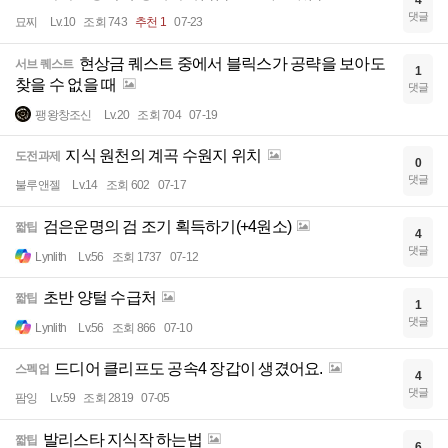
4
댓글
묘찌
Lv.10
조회 743
추천 1
07-23
현상금 퀘스트 중에서 블릭스가 공략을 보아도
서브 퀘스트
1
찾을 수 없을 때
댓글
팽왕창조신
Lv.20
조회 704
07-19
지식 원천의 계곡 수원지 위치
도전과제
0
댓글
불루앤젤
Lv.14
조회 602
07-17
검은운명의 검 조기 획득하기(+4원소)
짧팁
4
댓글
Lynlith
Lv.56
조회 1737
07-12
초반 양털 수급처
짧팁
1
댓글
Lynlith
Lv.56
조회 866
07-10
드디어 클리프도 공속4 장갑이 생겼어요.
스펙업
4
댓글
팜잉
Lv.59
조회 2819
07-05
발리스타 지식작 하는법
짧팁
6