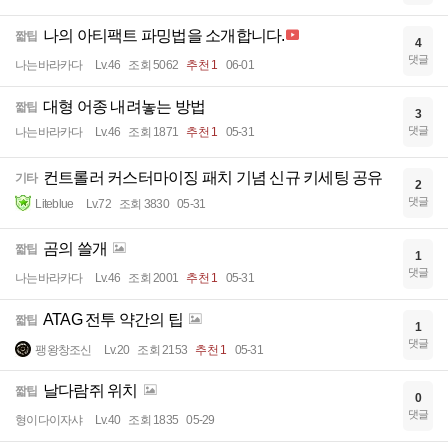
나의 아티팩트 파밍법을 소개합니다.
짧팁
4
댓글
나는바라카다
Lv.46
조회 5062
추천 1
06-01
대형 어종 내려놓는 방법
짧팁
3
댓글
나는바라카다
Lv.46
조회 1871
추천 1
05-31
컨트롤러 커스터마이징 패치 기념 신규 키세팅 공유
기타
2
댓글
Liteblue
Lv.72
조회 3830
05-31
곰의 쓸개
짧팁
1
댓글
나는바라카다
Lv.46
조회 2001
추천 1
05-31
ATAG 전투 약간의 팁
짧팁
1
댓글
팽왕창조신
Lv.20
조회 2153
추천 1
05-31
날다람쥐 위치
짧팁
0
댓글
형이다이자샤
Lv.40
조회 1835
05-29