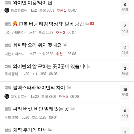
와이번 이용/먹이 팁!
짧팁
0
댓글
찌르찌르해
Lv.2
조회 6559
추천 1
06-07
핀볼 버닝 타임 영상 및 발동 방법
짧팁
2
댓글
나는바라카다
Lv.47
조회 1977
추천 2
06-07
휘파람 오리 위치 떳내요
짧팁
2
댓글
나는바라카다
Lv.47
조회 2358
추천 1
06-06
와이번의 알 구하는 곳 3군데 있습니다.
짧팁
2
댓글
두리행복
Lv.30
조회 1987
06-06
블랙스타와 와이번의 차이
짧팁
16
댓글
팽왕창조신
Lv.20
조회 3366
추천 5
06-06
싸리 버섯, 비단 벌레 있는 곳
짧팁
0
댓글
두리행복
Lv.30
조회 1189
06-04
채찍 무기의 단서
짧팁
1