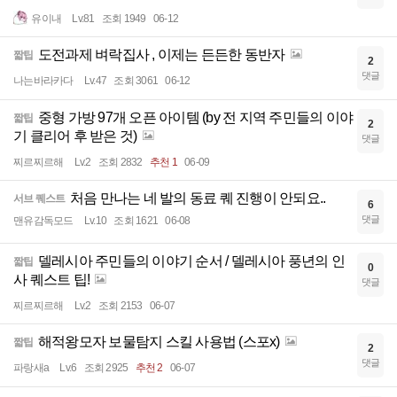
유이내
Lv.81
조회 1949
06-12
도전과제 벼락집사 , 이제는 든든한 동반자
짧팁
2
댓글
나는바라카다
Lv.47
조회 3061
06-12
중형 가방 97개 오픈 아이템 (by 전 지역 주민들의 이야
짧팁
2
기 클리어 후 받은 것)
댓글
찌르찌르해
Lv.2
조회 2832
추천 1
06-09
처음 만나는 네 발의 동료 퀘 진행이 안되요..
서브 퀘스트
6
댓글
맨유감독모드
Lv.10
조회 1621
06-08
델레시아 주민들의 이야기 순서 / 델레시아 풍년의 인
짧팁
0
사 퀘스트 팁!
댓글
찌르찌르해
Lv.2
조회 2153
06-07
해적왕모자 보물탐지 스킬 사용법 (스포x)
짧팁
2
댓글
파랑새a
Lv.6
조회 2925
추천 2
06-07