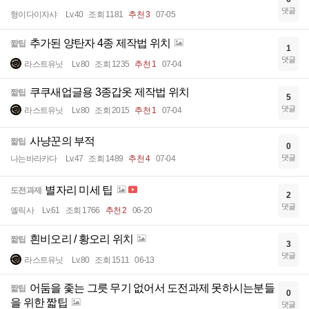
댓글
형이다이자샤
Lv.40
조회 1181
추천 3
07-05
추가된 양탄자 4종 제작법 위치
짧팁
1
댓글
라스트유닛
Lv.80
조회 1235
추천 1
07-04
쿠쿠새업글용 3종갑옷 제작법 위치
짧팁
5
댓글
라스트유닛
Lv.80
조회 2015
추천 1
07-04
사냥꾼의 부적
짧팁
0
댓글
나는바라카다
Lv.47
조회 1489
추천 4
07-04
별자리 미세 팁
도전과제
2
댓글
엘릭사
Lv.61
조회 1766
추천 2
06-20
흰비오리 / 황오리 위치
짧팁
3
댓글
라스트유닛
Lv.80
조회 1511
06-13
어둠을 좇는 그릇 무기 없어서 도전과제 못하시는분들
짧팁
0
을 위한 짧팁
댓글