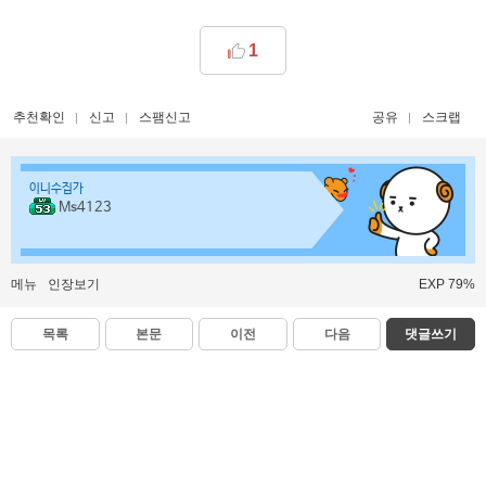
1
추천확인
신고
스팸신고
공유
스크랩
이니수집가
Ms4123
메뉴
인장보기
EXP 79%
목록
본문
이전
다음
댓글쓰기