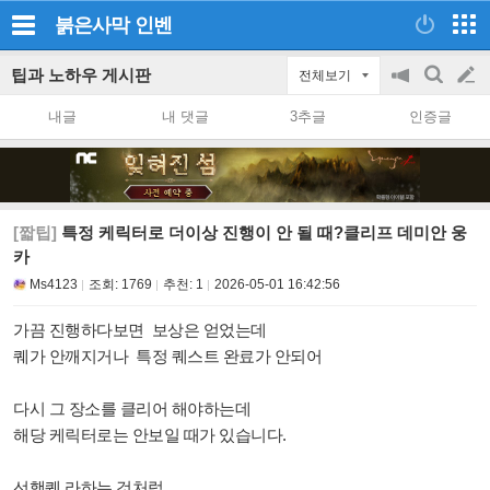
붉은사막
인벤
팁과 노하우 게시판
전체보기
공
검
글
지
색
내글
내 댓글
3추글
인증글
on/off
쓰
기
[짧팁]
특정 케릭터로 더이상 진행이 안 될 때?클리프 데미안 웅
카
Ms4123
조회:
1769
추천:
1
2026-05-01 16:42:56
가끔 진행하다보면 보상은 얻었는데
퀘가 안깨지거나 특정 퀘스트 완료가 안되어
다시 그 장소를 클리어 해야하는데
해당 케릭터로는 안보일 때가 있습니다.
선행퀘 라하는 것처럼