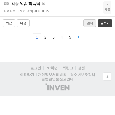
각종 일람 획득팁
짧팁
6
댓글
ㄴㅇㄴㄷ
Lv.18
조회 2080
05-27
최근
다음
검색
글쓰기
1
2
3
4
5
로그인
PC화면
퀵링크
설정
청소년보호정책
이용약관
개인정보처리방침
▲
불법촬영물신고안내
(주)
인
벤