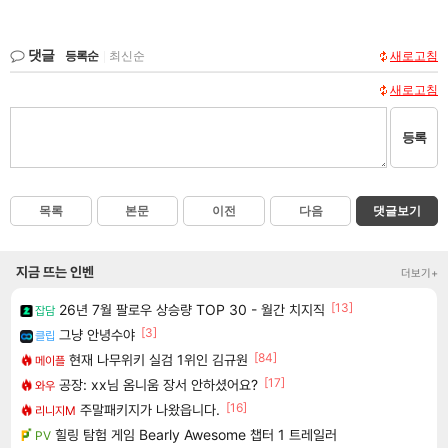
댓글
등록순
|
최신순
새로고침
새로고침
등록
목록
본문
이전
다음
댓글보기
지금 뜨는 인벤
더보기+
[13]
26년 7월 팔로우 상승량 TOP 30 - 월간 치지직
잡담
[3]
그냥 안녕수야
클립
[84]
현재 나무위키 실검 1위인 김규원
메이플
[17]
공장: xx님 옴니움 장서 안하셨어요?
와우
[16]
주말패키지가 나왔읍니다.
리니지M
힐링 탐험 게임 Bearly Awesome 챕터 1 트레일러
PV