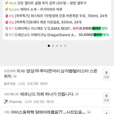
모든 엘리트 골렘 위치 공략 (30개) - 방랑 결투가
비스트
캐릭터 소개 - 카가미하라 하루
아스오라
[하루특가] 파스퇴르 1무항생제 인증 바른목장 우유, 190ml, 24개
핫딜
[하루특가]토레타 제로 이온음료, 500ml, 24개
핫딜
디제이맥스 리스펙트 V DJMAX RESPECT V
80%
9,950원
12%
특가
드래곤소드 어웨이크닝 DragonSword Awakening
33,000원
10%
특가
지식- 영양 /두루미/큰머리 삼각뱀/발리스타 스폰
도전과제
0
위치
댓글
불루앤젤
Lv.14
조회 239
08-03
에르난드 의뢰 하나가 안뜹니다.
서브 퀘스트
0
댓글
Rhapsody
Lv.76
조회 231
08-03
어비스동력핵 땅에어케뽑음??ㅡ사진있음ㅡ
기타