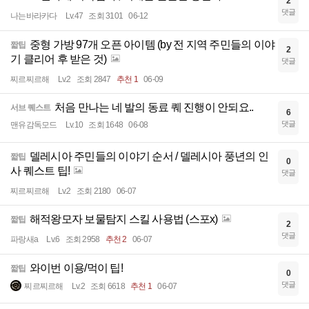
2
댓글
나는바라카다
Lv.47
조회 3101
06-12
중형 가방 97개 오픈 아이템 (by 전 지역 주민들의 이야
짧팁
2
기 클리어 후 받은 것)
댓글
찌르찌르해
Lv.2
조회 2847
추천 1
06-09
처음 만나는 네 발의 동료 퀘 진행이 안되요..
서브 퀘스트
6
댓글
맨유감독모드
Lv.10
조회 1648
06-08
델레시아 주민들의 이야기 순서 / 델레시아 풍년의 인
짧팁
0
사 퀘스트 팁!
댓글
찌르찌르해
Lv.2
조회 2180
06-07
해적왕모자 보물탐지 스킬 사용법 (스포x)
짧팁
2
댓글
파랑새a
Lv.6
조회 2958
추천 2
06-07
와이번 이용/먹이 팁!
짧팁
0
댓글
찌르찌르해
Lv.2
조회 6618
추천 1
06-07