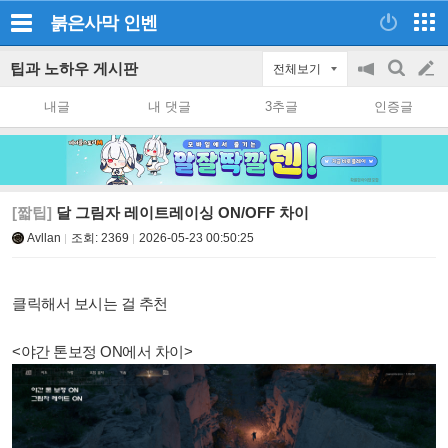
붉은사막
인벤
팁과 노하우 게시판
전체보기
공
검
글
지
색
내글
내 댓글
3추글
인증글
on/off
쓰
기
[짧팁]
달 그림자 레이트레이싱 ON/OFF 차이
Avllan
조회:
2369
2026-05-23 00:50:25
클릭해서 보시는 걸 추천
<야간 톤보정 ON에서 차이>