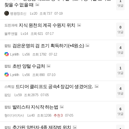
1
찾을 수 없을 때
댓글
팽왕창조신
Lv.20
조회 737
07-19
지식 원천의 계곡 수원지 위치
도전과제
0
댓글
불루앤젤
Lv.14
조회 621
07-17
검은운명의 검 조기 획득하기(+4원소)
짧팁
4
댓글
Lynlith
Lv.56
조회 1792
07-12
초반 양털 수급처
짧팁
1
댓글
Lynlith
Lv.56
조회 890
07-10
드디어 클리프도 공속4 장갑이 생겼어요.
스펙업
4
댓글
팜잉
Lv.59
조회 2875
07-05
발리스타 지식작 하는법
짧팁
6
댓글
형이다이자샤
Lv.40
조회 1206
추천 3
07-05
추가된 양탄자 4종 제작법 위치
짧팁