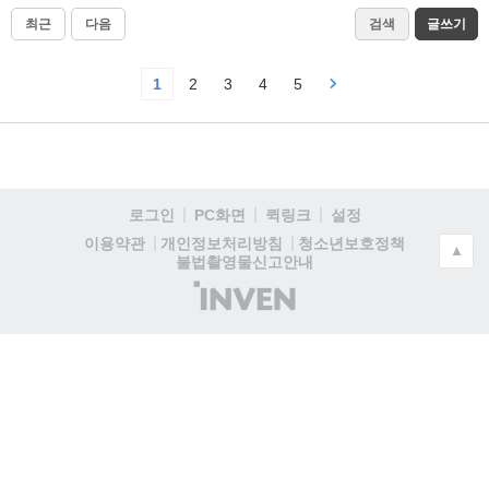
최근
다음
검색
글쓰기
1
2
3
4
5
로그인
PC화면
퀵링크
설정
청소년보호정책
이용약관
개인정보처리방침
▲
불법촬영물신고안내
(주)
인
벤