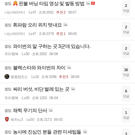
핀볼 버닝 타임 영상 및 발동 방법
짧팁
2
댓글
나는바라카다
Lv.47
조회 2001
추천 2
06-07
휘파람 오리 위치 떳내요
짧팁
2
댓글
나는바라카다
Lv.47
조회 2379
추천 1
06-06
와이번의 알 구하는 곳 3군데 있습니다.
짧팁
2
댓글
두리행복
Lv.30
조회 2002
06-06
블랙스타와 와이번의 차이
짧팁
16
댓글
팽왕창조신
Lv.20
조회 3398
추천 5
06-06
싸리 버섯, 비단 벌레 있는 곳
짧팁
0
댓글
두리행복
Lv.30
조회 1203
06-04
채찍 무기의 단서
짧팁
1
댓글
뭐하노3
Lv.50
조회 2173
06-03
농사에 진심인 분들 관련 미세팁들
짧팁
3