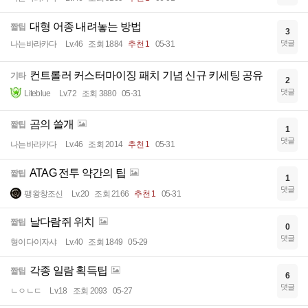
대형 어종 내려놓는 방법
짧팁
3
댓글
나는바라카다
Lv.46
조회 1884
추천 1
05-31
컨트롤러 커스터마이징 패치 기념 신규 키세팅 공유
기타
2
댓글
Liteblue
Lv.72
조회 3880
05-31
곰의 쓸개
짧팁
1
댓글
나는바라카다
Lv.46
조회 2014
추천 1
05-31
ATAG 전투 약간의 팁
짧팁
1
댓글
팽왕창조신
Lv.20
조회 2166
추천 1
05-31
날다람쥐 위치
짧팁
0
댓글
형이다이자샤
Lv.40
조회 1849
05-29
각종 일람 획득팁
짧팁
6
댓글
ㄴㅇㄴㄷ
Lv.18
조회 2093
05-27