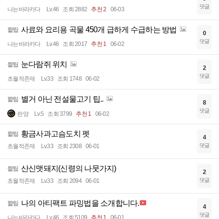
댓글
나는바라카다
Lv.46
조회 2882
추천 2
06-03
사료와 요리용 곡물 450개 급하게 수급하는 방법
짧팁
0
댓글
나는바라카다
Lv.46
조회 2017
추천 1
06-02
눈다람쥐 위치
짧팁
2
댓글
초월적존재
Lv.33
조회 1748
06-02
별거 아닌 전설물고기 팁..
짧팁
8
댓글
란양
Lv.5
조회 3799
추천 1
06-02
황금사과고슴도치 펫
짧팁
4
댓글
초월적존재
Lv.33
조회 2308
06-01
산신맷돼지(신령의 나뭇가지)
짧팁
2
댓글
초월적존재
Lv.33
조회 2094
06-01
나의 아티팩트 파밍법을 소개합니다.
짧팁
4
댓글
나는바라카다
Lv.46
조회 5109
추천 1
06-01