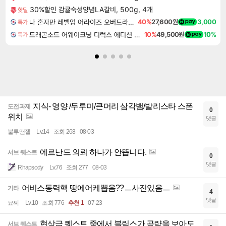
30%할인 감귤숙성양념LA갈비, 500g, 4개
핫딜
나 혼자만 레벨업 어라이즈 오버드라이브 Solo Leveling Arise
40%
27,600원
3,000
특가
드래곤소드 어웨이크닝 디럭스 에디션 DragonSword Awakening Deluxe Edition
10%
49,500원
10%
특가
지식- 영양 /두루미/큰머리 삼각뱀/발리스타 스폰
도전과제
0
위치
댓글
불루앤젤
Lv.14
조회 268
08-03
에르난드 의뢰 하나가 안뜹니다.
서브 퀘스트
0
댓글
Rhapsody
Lv.76
조회 277
08-03
어비스동력핵 땅에어케뽑음??ㅡ사진있음ㅡ
기타
4
댓글
묘찌
Lv.10
조회 776
추천 1
07-23
현상금 퀘스트 중에서 블릭스가 공략을 보아도
서브 퀘스트