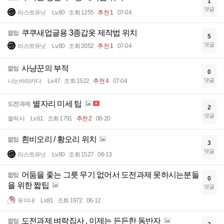
1
댓글
라스트유닛
Lv.80
조회 1255
추천 1
07-04
쿠쿠새업글용 3종갑옷 제작법 위치
짧팁
5
댓글
라스트유닛
Lv.80
조회 2052
추천 1
07-04
사냥꾼의 부적
짧팁
0
댓글
나는바라카다
Lv.47
조회 1522
추천 4
07-04
별자리 미세 팁
도전과제
2
댓글
엘릭사
Lv.61
조회 1791
추천 2
06-20
흰비오리 / 황오리 위치
짧팁
3
댓글
라스트유닛
Lv.80
조회 1527
06-13
어둠을 좇는 그릇 무기 없어서 도전과제 못하시는분들
짧팁
0
을 위한 짧팁
댓글
유이내
Lv.81
조회 1972
06-12
도전과제 벼락집사 , 이제는 든든한 동반자
짧팁