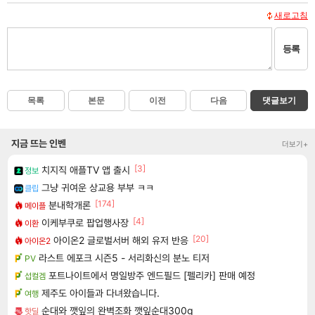
새로고침
등록
목록
본문
이전
다음
댓글보기
지금 뜨는 인벤
더보기+
[3]
치지직 애플TV 앱 출시
정보
그냥 귀여운 상교용 부부 ㅋㅋ
클립
[174]
분내학개론
메이플
[4]
이케부쿠로 팝업행사장
이환
[20]
아이온2 글로벌서버 해외 유저 반응
아이온2
라스트 에포크 시즌5 - 서리화신의 분노 티저
PV
포트나이트에서 명일방주 엔드필드 [펠리카] 판매 예정
섭컬겜
제주도 아이들과 다녀왔습니다.
여행
순대와 깻잎의 완벽조화 깻잎순대300g
핫딜