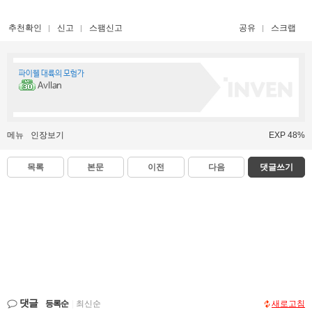
추천확인
신고
스팸신고
공유
스크랩
파이웰 대륙의 모험가
Avllan
메뉴
인장보기
EXP 48%
목록
본문
이전
다음
댓글쓰기
댓글
등록순
|
최신순
새로고침