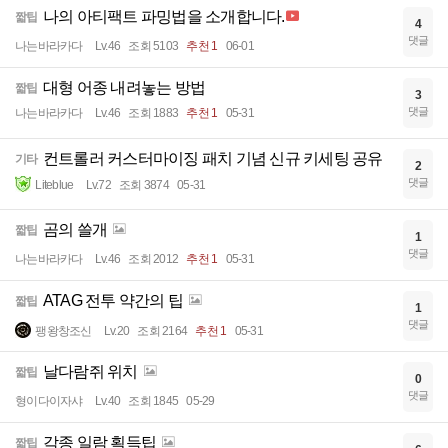
나의 아티팩트 파밍법을 소개합니다.
짧팁
4
댓글
나는바라카다
Lv.46
조회 5103
추천 1
06-01
대형 어종 내려놓는 방법
짧팁
3
댓글
나는바라카다
Lv.46
조회 1883
추천 1
05-31
컨트롤러 커스터마이징 패치 기념 신규 키세팅 공유
기타
2
댓글
Liteblue
Lv.72
조회 3874
05-31
곰의 쓸개
짧팁
1
댓글
나는바라카다
Lv.46
조회 2012
추천 1
05-31
ATAG 전투 약간의 팁
짧팁
1
댓글
팽왕창조신
Lv.20
조회 2164
추천 1
05-31
날다람쥐 위치
짧팁
0
댓글
형이다이자샤
Lv.40
조회 1845
05-29
각종 일람 획득팁
짧팁