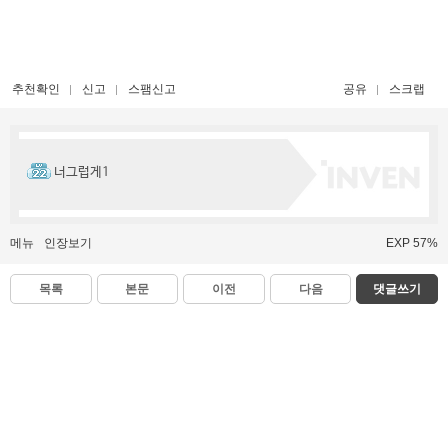
추천확인
신고
스팸신고
공유
스크랩
너그럽게1
메뉴
인장보기
EXP 57%
목록
본문
이전
다음
댓글쓰기