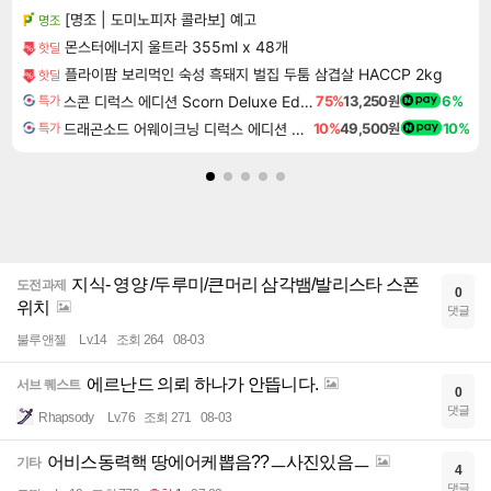
[명조 | 도미노피자 콜라보] 예고
명조
몬스터에너지 울트라 355ml x 48개
핫딜
플라이팜 보리먹인 숙성 흑돼지 벌집 두툼 삼겹살 HACCP 2kg
핫딜
스콘 디럭스 에디션 Scorn Deluxe Edition
75%
13,250원
6%
특가
드래곤소드 어웨이크닝 디럭스 에디션 DragonSword Awakening Deluxe Edition
10%
49,500원
10%
특가
지식- 영양 /두루미/큰머리 삼각뱀/발리스타 스폰
도전과제
0
위치
댓글
불루앤젤
Lv.14
조회 264
08-03
에르난드 의뢰 하나가 안뜹니다.
서브 퀘스트
0
댓글
Rhapsody
Lv.76
조회 271
08-03
어비스동력핵 땅에어케뽑음??ㅡ사진있음ㅡ
기타
4
댓글