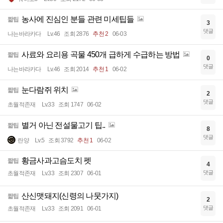
농사에 진심인 분들 관련 미세팁들
짧팁
3
댓글
나는바라카다
Lv.46
조회 2876
추천 2
06-03
사료와 요리용 곡물 450개 급하게 수급하는 방법
짧팁
0
댓글
나는바라카다
Lv.46
조회 2014
추천 1
06-02
눈다람쥐 위치
짧팁
2
댓글
초월적존재
Lv.33
조회 1747
06-02
별거 아닌 전설물고기 팁..
짧팁
8
댓글
란양
Lv.5
조회 3792
추천 1
06-02
황금사과고슴도치 펫
짧팁
4
댓글
초월적존재
Lv.33
조회 2307
06-01
산신맷돼지(신령의 나뭇가지)
짧팁
2
댓글
초월적존재
Lv.33
조회 2091
06-01