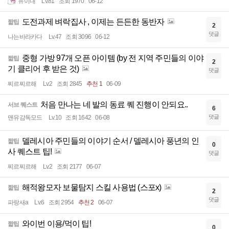
유이내
Lv.81
조회 1970
06-12
도전과제 벼락집사 , 이제는 든든한 동반자
짧팁
2
댓글
나는바라카다
Lv.47
조회 3096
06-12
중형 가방 97개 오픈 아이템 (by 전 지역 주민들의 이야
짧팁
2
기 클리어 후 받은 것)
댓글
찌르찌르해
Lv.2
조회 2845
추천 1
06-09
처음 만나는 네 발의 동료 퀘 진행이 안되요..
서브 퀘스트
6
댓글
맨유감독모드
Lv.10
조회 1642
06-08
델레시아 주민들의 이야기 순서 / 델레시아 풍년의 인
짧팁
0
사 퀘스트 팁!
댓글
찌르찌르해
Lv.2
조회 2177
06-07
해적왕모자 보물탐지 스킬 사용법 (스포x)
짧팁
2
댓글
파랑새a
Lv.6
조회 2954
추천 2
06-07
와이번 이용/먹이 팁!
짧팁
0