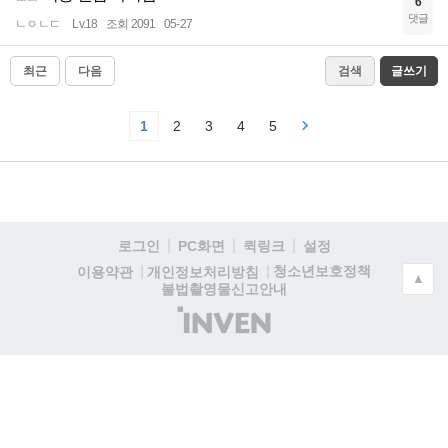
6
댓글
ㄴㅇㄴㄷ
Lv.18
조회 2091
05-27
최근
다음
검색
글쓰기
1
2
3
4
5
로그인
PC화면
퀵링크
설정
청소년보호정책
이용약관
개인정보처리방침
▲
불법촬영물신고안내
(주)
인
벤