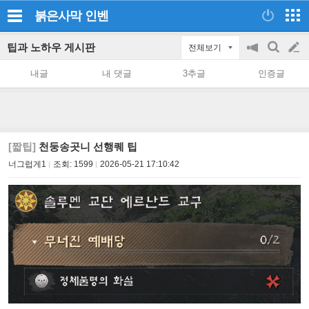
붉은사막
인벤
팁과 노하우 게시판
전체보기
공
검
글
지
색
내글
내 댓글
3추글
인증글
on/off
쓰
기
[짧팁]
천둥송곳니 선행퀘 팁
너그럽게1
조회:
1599
2026-05-21 17:10:42