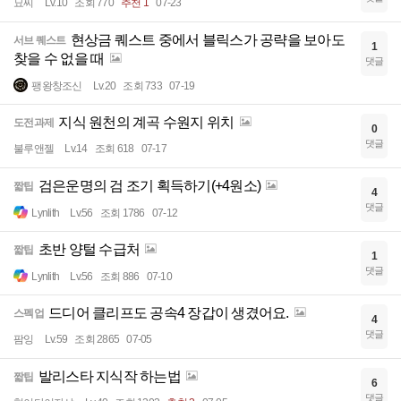
묘찌
Lv.10
조회 770
추천 1
07-23
현상금 퀘스트 중에서 블릭스가 공략을 보아도
서브 퀘스트
1
찾을 수 없을 때
댓글
팽왕창조신
Lv.20
조회 733
07-19
지식 원천의 계곡 수원지 위치
도전과제
0
댓글
불루앤젤
Lv.14
조회 618
07-17
검은운명의 검 조기 획득하기(+4원소)
짧팁
4
댓글
Lynlith
Lv.56
조회 1786
07-12
초반 양털 수급처
짧팁
1
댓글
Lynlith
Lv.56
조회 886
07-10
드디어 클리프도 공속4 장갑이 생겼어요.
스펙업
4
댓글
팜잉
Lv.59
조회 2865
07-05
발리스타 지식작 하는법
짧팁
6
댓글