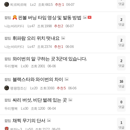
댓글
찌르찌르해
Lv.2
조회 6615
추천 1
06-07
핀볼 버닝 타임 영상 및 발동 방법
짧팁
2
댓글
나는바라카다
Lv.47
조회 1998
추천 2
06-07
휘파람 오리 위치 떳내요
짧팁
2
댓글
나는바라카다
Lv.47
조회 2374
추천 1
06-06
와이번의 알 구하는 곳 3군데 있습니다.
짧팁
2
댓글
두리행복
Lv.30
조회 2001
06-06
블랙스타와 와이번의 차이
짧팁
16
댓글
팽왕창조신
Lv.20
조회 3393
추천 5
06-06
싸리 버섯, 비단 벌레 있는 곳
짧팁
0
댓글
두리행복
Lv.30
조회 1200
06-04
채찍 무기의 단서
짧팁
1
댓글
뭐하노3
Lv.50
조회 2172
06-03