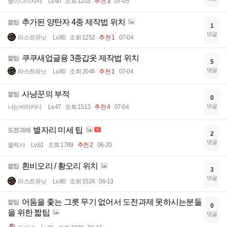
형이다이자샤
Lv.40
조회 1203
추천 3
07-05
추가된 양탄자 4종 제작법 위치
짧팁
1
댓글
라스트유닛
Lv.80
조회 1252
추천 1
07-04
쿠쿠새업글용 3종갑옷 제작법 위치
짧팁
5
댓글
라스트유닛
Lv.80
조회 2046
추천 1
07-04
사냥꾼의 부적
짧팁
0
댓글
나는바라카다
Lv.47
조회 1513
추천 4
07-04
별자리 미세 팁
도전과제
2
댓글
엘릭사
Lv.61
조회 1789
추천 2
06-20
흰비오리 / 황오리 위치
짧팁
3
댓글
라스트유닛
Lv.80
조회 1524
06-13
어둠을 좇는 그릇 무기 없어서 도전과제 못하시는분들
짧팁
0
을 위한 짧팁
댓글