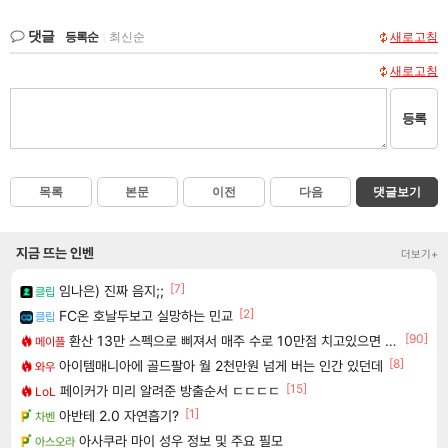
댓글
등록순
|
최신순
새로고침
새로고침
등록
목록
본문
이전
다음
댓글보기
지금 뜨는 인벤
더보기+
[7]
임나은) 진짜 음지;;
클립
[2]
FC온 호날두보고 실망하는 민교
클립
[90]
환산 13만 스펙으로 삐져서 매주 수로 10만점 치고있으면 ㅋㅋ
메이플
[8]
아이템매니아에 골드팔아 월 2천만원 넘게 버는 인간 있던데
와우
[15]
페이커가 미리 알려준 방출순서 ㄷㄷㄷㄷ
LoL
[1]
아반테 2.0 자연흡기?
차벤
아사쿠라 마이 성우 정보 및 주요 필모
아스오라