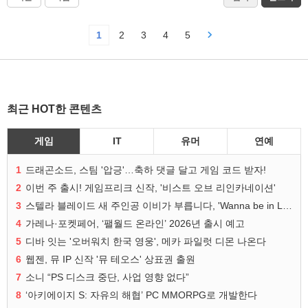
1
2
3
4
5
최근 HOT한 콘텐츠
게임
IT
유머
연예
1
드래곤소드, 스팀 '압긍'…축하 댓글 달고 게임 코드 받자!
2
이번 주 출시! 게임프리크 신작, '비스트 오브 리인카네이션'
3
스텔라 블레이드 새 주인공 이비가 부릅니다, 'Wanna be in LOVE' 뮤비 공개
4
가레나·포켓페어, ‘팰월드 온라인’ 2026년 출시 예고
5
디바 잇는 '오버워치 한국 영웅', 메카 파일럿 디몬 나온다
6
웹젠, 뮤 IP 신작 '뮤 테오스' 상표권 출원
7
소니 “PS 디스크 중단, 사업 영향 없다”
8
‘아키에이지 S: 자유의 해협’ PC MMORPG로 개발한다