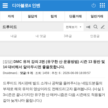
디아블로4
인벤
자게
질답게
팁게
단품거래
일반거래
드루이드
전체보기
공
검
글
지
색
내글
내 댓글
3추글
인증글
on/off
쓰
기
[잡담]
DMC 유저 강의 2편 (유구한 산 운용방법) 시즌 13 등반 및
14 대비해서 알아두시면 좋을듯합니다.
Druidman1
댓글: 9 개
조회:
1459
추천:
6
2026-06-09 18:09:57
드루이드 게시판에 빌드 소개나 공략을 올려주시는 네임드분들의
부재로 해외 유저의 영상이라도 전해드리고자 올려봅니다. (사실 1
3시즌은 끝나가지만 유구한 산 매커니즘은 다음 시즌에도 적용될거
같아 늦게나마 올립니다.)