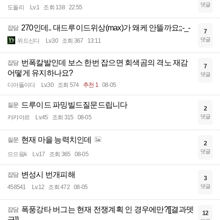
댓글
도돌리
Lv.1
조회 138
22:55
270인데.. 대드루이드위상(max)가 왜케 안뜰까요;;-_-
잡담
7
댓글
위드신디
Lv.30
조회 367
13:11
번폭칼발인데 보스 한번 잡으면 회색곰의 격노 재감
잡담
7
어떻게 유지하나요?
댓글
디아돌이다
Lv.30
조회 574
추천 1
08-05
드루이드 파밍빌드질문드립니다
질문
2
댓글
캬캬야르
Lv.45
조회 315
08-05
현재 마을 능력치인데
질문
2
댓글
으으읔k
Lv.17
조회 365
08-05
변성시 번개피해
잡담
3
댓글
458541
Lv.12
조회 472
08-05
폭풍강타 버그는 현재 전쟁계획 인 경우에만?[[결과뎃
잡담
12
글]]