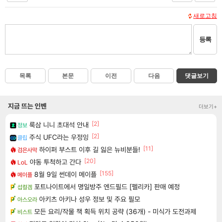
새로고침
등록
목록
본문
이전
다음
댓글보기
지금 뜨는 인벤
더보기+
[2]
룩삼 니니 초대석 안내
정보
[2]
주식 UFC라는 우정잉
클립
[11]
하이퍼 부스트 이후 길 잃은 뉴비분들!
검은사막
[20]
야동 투척하고 간다
LoL
[155]
8월 9일 썬데이 메이플
메이플
포트나이트에서 명일방주 엔드필드 [펠리카] 판매 예정
섭컬겜
아키츠 아키나 성우 정보 및 주요 필모
아스오라
모든 요리/작물 책 획득 위치 공략 (36개) - 미식가 도전과제
비스트