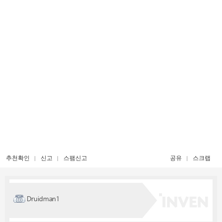
추천확인
신고
스팸신고
공유
스크랩
Druidman1