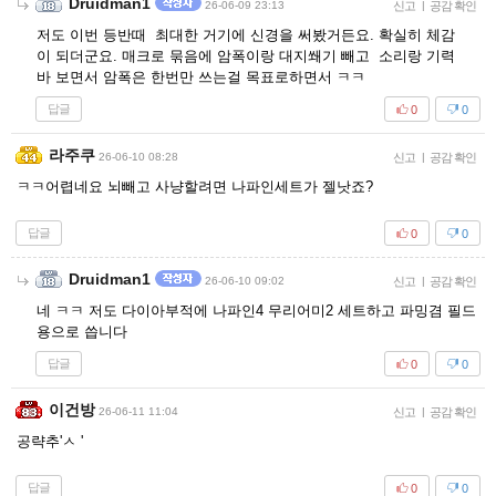
Druidman1
26-06-09 23:13
신고
|
공감 확인
저도 이번 등반때 최대한 거기에 신경을 써봤거든요. 확실히 체감
이 되더군요. 매크로 묶음에 암폭이랑 대지쐐기 빼고 소리랑 기력
바 보면서 암폭은 한번만 쓰는걸 목표로하면서 ㅋㅋ
답글
0
0
라주쿠
26-06-10 08:28
신고
|
공감 확인
ㅋㅋ어렵네요 뇌빼고 사냥할려면 나파인세트가 젤낫죠?
답글
0
0
Druidman1
26-06-10 09:02
신고
|
공감 확인
네 ㅋㅋ 저도 다이아부적에 나파인4 무리어미2 세트하고 파밍겸 필드
용으로 씁니다
답글
0
0
이건방
26-06-11 11:04
신고
|
공감 확인
공략추'ㅅ '
답글
0
0