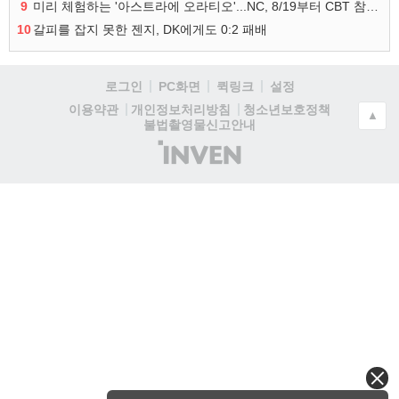
9
미리 체험하는 '아스트라에 오라티오'...NC, 8/19부터 CBT 참가자 모집
10
갈피를 잡지 못한 젠지, DK에게도 0:2 패배
로그인
PC화면
퀵링크
설정
청소년보호정책
이용약관
개인정보처리방침
▲
불법촬영물신고안내
(주)
인
벤