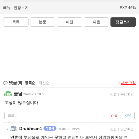
메뉴
인장보기
EXP 46%
목록
본문
이전
다음
댓글쓰기
댓글
(9)
등록순
|
최신순
새로고침
글남
26-06-09 18:53
신고
|
공감 확인
고생이 많으십니다
답글
0
0
Druidman1
26-06-09 19:25
신고
|
공감 확인
연휴에 부상으로 게임은 못하고 영상이나 보면서 정리해봤어요 ㅋ