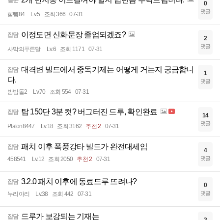
질문
0
댓글
뺨뺨84
Lv.5
조회 366
07-31
이정도면 신화문장 졸업되겠죠?
잡담
2
댓글
사막의푸른달
Lv.6
조회 1171
07-31
대격변 빌드에서 중독기제는 어떻게 거는지 궁금합니
잡담
1
다.
댓글
밤밤돌2
Lv.70
조회 554
07-31
탑 150단 3분 컷? 버그터진 드루, 확인완료
잡담
14
댓글
Platon8447
Lv.18
조회 3162
추천 2
07-31
패치 이후 폭풍강타 빌드가 완전대세임
잡담
4
댓글
458541
Lv.12
조회 2050
추천 2
07-31
3.2.0 패치 이후에 동료드루 뜨려나?
잡담
0
댓글
누리아리
Lv.38
조회 442
07-31
드루가 보강되는 기재는
잡담