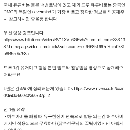
국내 유튜버는 물론 백범로님이 있고 해외 드루 유튜버로는 중국인
DMC와 독일인 nevermind 가 가장 빠르고 정확한 정보들 제공해주
니 참고하시면 좋을듯 합니다.
우선 영상 링크입니다.
https://www.bilibili.com/video/BV11XVp6GEvh/?spm_id_from=333.13
87.homepage.video_card.click&vd_source=ec646851667e9cca0731
b8f4550b753a
드루 1위 유저이고 항상 본인 빌드와 활용법을 영상으로 공개해주
더라구요
1편은 간략하게 정리해둔게 있습니다. https://www.inven.co.kr/boar
d/diablo4/6030/36673?p=2
선 4줄 요약
- 허수아비를 때릴 때 유구한산이 연속으로 발동 되는건 허수아비
에서만 적용되므로 무효하다 (잠수전문님의 꿀팁이었지만 아쉽게