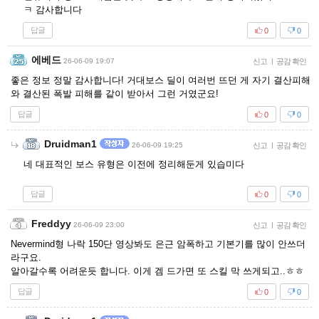
ㅋ 감사합니다
답글
0
0
에베드
26-06-09 19:07
신고
|
공감 확인
좋은 정보 정말 감사합니다! 거대보스 딜이 여러번 뜨던 게 자기 결산피해
와 결산된 폭발 피해를 같이 받아서 그런 거였군요!
답글
0
0
Druidman1
26-06-09 19:25
신고
|
공감 확인
네 대표적인 보스 유형은 이전에 정리해둔게 있습미다
답글
0
0
Freddyy
26-06-09 23:00
신고
|
공감 확인
Nevermind형 나락 150단 영상봐도 은근 암폭하고 기본기를 많이 안쓰더
라구요.
알아갈수록 어려운듯 합니다. 이게 겜 드가면 또 스킬 막 쓰게되고..ㅎㅎ
답글
0
0