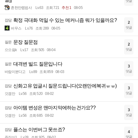
댓글
흔한만렙법사
Lv.63
조회 721
추천 1
08-05
확정 극대화 먹일 수 있는 메커니즘 뭐가 있을까요?
잡담
2
댓글
버무스
Lv.76
조회 289
08-05
문장 질문점
질문
2
댓글
으으읔k
Lv.17
조회 505
08-04
대격변 빌드 질문입니다
질문
3
댓글
바람이분다고
Lv.89
조회 859
08-03
신화고유 업글시 질문드립니다(오랜만에복귀ㅠㅠ)
잡담
3
댓글
갓겜만
Lv.56
조회 520
08-02
아이템 변성은 맨마지막에하는건가요??
잡담
3
댓글
갓겜만
Lv.56
조회 685
08-02
플스는 이번버그 못쓰죠?
잡담
4
댓글
준장이1
Lv.28
조회 925
08-02