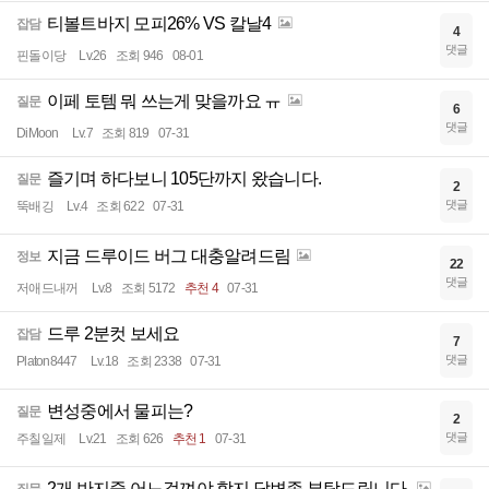
티볼트바지 모피26% VS 칼날4
잡담
4
댓글
핀돌이당
Lv.26
조회 946
08-01
이페 토템 뭐 쓰는게 맞을까요 ㅠ
질문
6
댓글
DiMoon
Lv.7
조회 819
07-31
즐기며 하다보니 105단까지 왔습니다.
질문
2
댓글
뚝배깅
Lv.4
조회 622
07-31
지금 드루이드 버그 대충알려드림
정보
22
댓글
저애드내꺼
Lv.8
조회 5172
추천 4
07-31
드루 2분컷 보세요
잡담
7
댓글
Platon8447
Lv.18
조회 2338
07-31
변성중에서 물피는?
질문
2
댓글
주칠일제
Lv.21
조회 626
추천 1
07-31
2개 반지중 어느걸껴야 할지 답변좀 부탁드립니다.