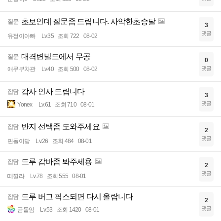
초보인데 질문좀 드립니다. 사악한초승달
질문
3
댓글
유정이아빠
Lv.35
조회 722
08-02
대격변빌드에서 무공
질문
0
댓글
애무부차관
Lv.40
조회 500
08-02
감사 인사 드립니다
잡담
3
댓글
Yonex
Lv.61
조회 710
08-01
반지 선택좀 도와주세요
잡담
2
댓글
핀돌이당
Lv.26
조회 484
08-01
드루 갑바좀 봐주세용
잡담
2
댓글
떼낄라
Lv.78
조회 555
08-01
드루 버그 픽스되면 다시 올랍니다
잡담
2
댓글
곰돌임
Lv.53
조회 1420
08-01