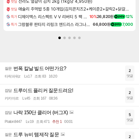
전라도 얼갈이 김치 2kg (1kg당 4,950원)
핫딜
애슐리 주먹밥 5종 10개입(김치콘치즈2+케이준2+갈릭2+닭갈비2+소고기2)
핫딜
디제이맥스 리스펙트 V V 리버티 5 팩 DJMAX RESPECT V V Liberty 5 Pack DLC
10%
26,820원
12%
특가
그랑블루 판타지 리링크 엔드리스 라그나로크 Granblue Fantasy Relink Endless Ragnarok
66,800원
7,000
특가
번폭 칼날 빌드 어떤가요?
질문
2
댓글
타락파워z
Lv.17
조회 83
16:20
드루이드 플리커 질문드려요!
잡담
2
댓글
캬캬야르
Lv.45
조회 167
08:36
나락 150단 클리어 (버그X)
잡담
5
댓글
Platon8447
Lv.19
조회 471
추천 1
00:01
드루 뉴비 템제작 질문
질문
2