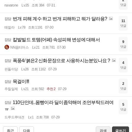
2
댓글
navarone
Lv.35
조회 384
07-31
번개 피해 계수 하고 번개 피해하고 뭐가 달라용?
잡담
11
댓글
떼낄라
Lv.78
조회 1191
07-30
칼발빌드 토템(어페) 속성피해 변성에 대해서
잡담
9
댓글
NN옵티머스
Lv.21
조회 781
07-30
폭풍4/ 붉은2 신화문장으로 사용하시는분있나요 ?
잡담
4
댓글
핀돌이당
Lv.26
조회 1162
07-29
목걸이!!!
잡담
2
댓글
주칠일제
Lv.21
조회 592
추천 2
07-29
110단인데..몸빵이라 딜이좀약해여 조언부탁드려여
잡담
5
ㅠ
댓글
드루드루대견
Lv.1
조회 708
07-29
최근
다음
검색
글쓰기