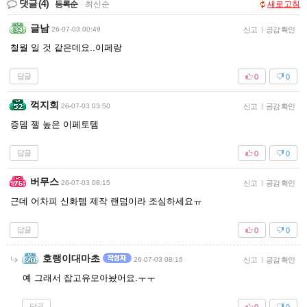
댓글
(4)
등록순
|
최신순
새로고침
글남
26-07-03 00:49
신고
|
공감 확인
철월 일 것 같은데요..이페랑
답글
0
0
꺽지회
26-07-03 03:50
신고
|
공감 확인
증뎀 젤 높은 이페토템
답글
0
0
버무스
26-07-03 08:15
신고
|
공감 확인
근데 어차피 신화템 제작 랜덤이라 조심하세요ㅠ
답글
0
0
호랭이대마초
26-07-03 08:16
신고
|
공감 확인
예 그래서 잡고유모아놨어요.ㅜㅜ
답글
0
0