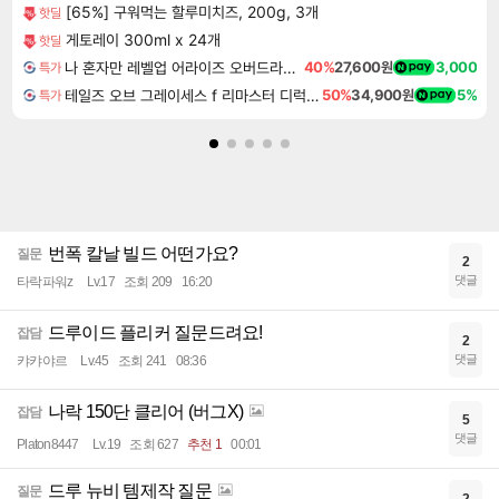
[65%] 구워먹는 할루미치즈, 200g, 3개
핫딜
게토레이 300ml x 24개
핫딜
나 혼자만 레벨업 어라이즈 오버드라이브 Solo Leveling Arise
40%
27,600원
3,000
특가
테일즈 오브 그레이세스 f 리마스터 디럭스 에디션 Tales of Graces f Remastered Deluxe Edition
50%
34,900원
5%
특가
번폭 칼날 빌드 어떤가요?
질문
2
댓글
타락파워z
Lv.17
조회 209
16:20
드루이드 플리커 질문드려요!
잡담
2
댓글
캬캬야르
Lv.45
조회 241
08:36
나락 150단 클리어 (버그X)
잡담
5
댓글
Platon8447
Lv.19
조회 627
추천 1
00:01
드루 뉴비 템제작 질문
질문