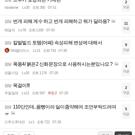
잡담
2
댓글
navarone
Lv.35
조회 392
07-31
번개 피해 계수 하고 번개 피해하고 뭐가 달라용?
잡담
11
댓글
떼낄라
Lv.78
조회 1200
07-30
칼발빌드 토템(어페) 속성피해 변성에 대해서
잡담
9
댓글
NN옵티머스
Lv.21
조회 791
07-30
폭풍4/ 붉은2 신화문장으로 사용하시는분있나요 ?
잡담
4
댓글
핀돌이당
Lv.26
조회 1176
07-29
목걸이!!!
잡담
2
댓글
주칠일제
Lv.21
조회 597
추천 2
07-29
110단인데..몸빵이라 딜이좀약해여 조언부탁드려여
잡담
5
ㅠ
댓글
드루드루대견
Lv.1
조회 722
07-29