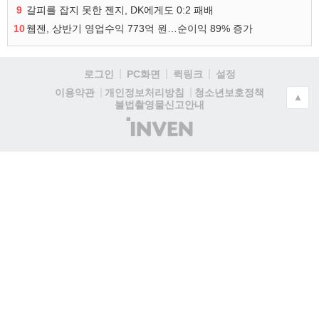
9
갈피를 잡지 못한 젠지, DK에게도 0:2 패배
10
웹젠, 상반기 영업수익 773억 원…순이익 89% 증가
로그인
PC화면
퀵링크
설정
청소년보호정책
이용약관
개인정보처리방침
▲
불법촬영물신고안내
(주)
인
벤