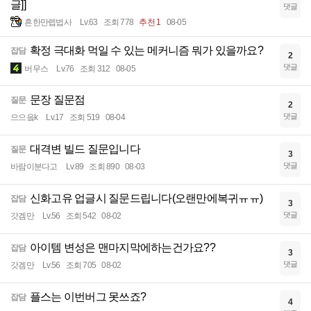
글]]
댓글
흔한만렙법사
Lv.63
조회 778
추천 1
08-05
확정 극대화 먹일 수 있는 메커니즘 뭐가 있을까요?
잡담
2
댓글
버무스
Lv.76
조회 312
08-05
문장 질문점
질문
2
댓글
으으읔k
Lv.17
조회 519
08-04
대격변 빌드 질문입니다
질문
3
댓글
바람이분다고
Lv.89
조회 890
08-03
신화고유 업글시 질문드립니다(오랜만에복귀ㅠㅠ)
잡담
3
댓글
갓겜만
Lv.56
조회 542
08-02
아이템 변성은 맨마지막에하는건가요??
잡담
3
댓글
갓겜만
Lv.56
조회 705
08-02
플스는 이번버그 못쓰죠?
잡담
4