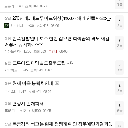
2
댓글
도돌리
Lv.1
조회 184
08-06
270인데.. 대드루이드위상(max)가 왜케 안뜰까요;;-_-
잡담
7
댓글
위드신디
Lv.30
조회 413
08-06
번폭칼발인데 보스 한번 잡으면 회색곰의 격노 재감
잡담
7
어떻게 유지하나요?
댓글
디아돌이다
Lv.30
조회 613
추천 1
08-05
드루이드 파밍빌드질문드립니다
질문
2
댓글
캬캬야르
Lv.45
조회 344
08-05
현재 마을 능력치인데
질문
2
댓글
으으읔k
Lv.17
조회 401
08-05
변성시 번개피해
잡담
3
댓글
458541
Lv.12
조회 500
08-05
폭풍강타 버그는 현재 전쟁계획 인 경우에만?[[결과뎃
잡담
12