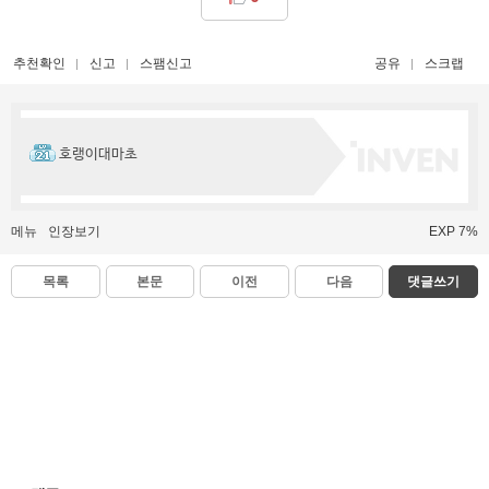
추천확인
신고
스팸신고
공유
스크랩
호랭이대마초
메뉴
인장보기
EXP 7%
목록
본문
이전
다음
댓글쓰기