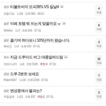
티볼트바지 모피26% VS 칼날4
잡담
4
댓글
핀돌이당
Lv.26
조회 962
08-01
이페 토템 뭐 쓰는게 맞을까요 ㅠ
질문
6
댓글
DiMoon
Lv.7
조회 834
07-31
즐기며 하다보니 105단까지 왔습니다.
질문
2
댓글
뚝배깅
Lv.4
조회 635
07-31
지금 드루이드 버그 대충알려드림
정보
22
댓글
저애드내꺼
Lv.8
조회 5245
추천 4
07-31
드루 2분컷 보세요
잡담
7
댓글
Platon8447
Lv.18
조회 2358
07-31
변성중에서 물피는?
질문
2
댓글
주칠일제
Lv.21
조회 637
추천 1
07-31