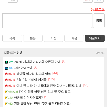
새로고침
등록
목록
본문
이전
다음
댓글보기
지금 뜨는 인벤
더보기+
[7]
2026 치지직 이리대회 오픈컵 안내
정보
[2]
그냥 안녕수야
클립
[44]
메이플 역사상 최고의 약코
메이플
[155]
8월 9일 썬데이 메이플
메이플
[85]
아니 뭔 샤타 안 나왔다고 진짜 화내는 사람도 있네
메이플
카가미하라 하루 성우 정보 및 주요 필모
아스오라
[1]
아반테 2.0 자연흡기?
차벤
7월~8월 부산-단양-충주-울진 다녀왔어요~
여행