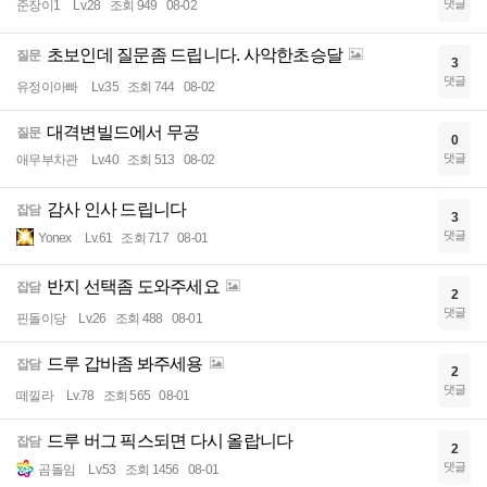
댓글
준장이1
Lv.28
조회 949
08-02
초보인데 질문좀 드립니다. 사악한초승달
질문
3
댓글
유정이아빠
Lv.35
조회 744
08-02
대격변빌드에서 무공
질문
0
댓글
애무부차관
Lv.40
조회 513
08-02
감사 인사 드립니다
잡담
3
댓글
Yonex
Lv.61
조회 717
08-01
반지 선택좀 도와주세요
잡담
2
댓글
핀돌이당
Lv.26
조회 488
08-01
드루 갑바좀 봐주세용
잡담
2
댓글
떼낄라
Lv.78
조회 565
08-01
드루 버그 픽스되면 다시 올랍니다
잡담
2
댓글
곰돌임
Lv.53
조회 1456
08-01