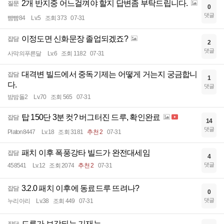
2개 반지중 어느걸껴야 할지 답변좀 부탁드립니다.
질문
0
댓글
뺨뺨84
Lv.5
조회 373
07-31
이정도면 신화문장 졸업되겠죠?
잡담
2
댓글
사막의푸른달
Lv.6
조회 1182
07-31
대격변 빌드에서 중독기제는 어떻게 거는지 궁금합니
잡담
1
다.
댓글
밤밤돌2
Lv.70
조회 565
07-31
탑 150단 3분 컷? 버그터진 드루, 확인완료
잡담
14
댓글
Platon8447
Lv.18
조회 3181
추천 2
07-31
패치 이후 폭풍강타 빌드가 완전대세임
잡담
4
댓글
458541
Lv.12
조회 2074
추천 2
07-31
3.2.0 패치 이후에 동료드루 뜨려나?
잡담
0
댓글
누리아리
Lv.38
조회 449
07-31
드루가 보강되는 기재는