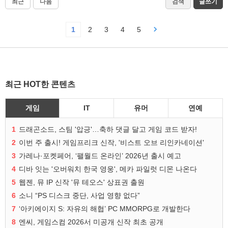
최근
다음
검색
글쓰기
1
2
3
4
5
최근 HOT한 콘텐츠
게임
IT
유머
연예
1
드래곤소드, 스팀 '압긍'…축하 댓글 달고 게임 코드 받자!
2
이번 주 출시! 게임프리크 신작, '비스트 오브 리인카네이션'
3
가레나·포켓페어, ‘팰월드 온라인’ 2026년 출시 예고
4
디바 잇는 '오버워치 한국 영웅', 메카 파일럿 디몬 나온다
5
웹젠, 뮤 IP 신작 '뮤 테오스' 상표권 출원
6
소니 “PS 디스크 중단, 사업 영향 없다”
7
‘아키에이지 S: 자유의 해협’ PC MMORPG로 개발한다
8
엔씨, 게임스컴 2026서 미공개 신작 최초 공개