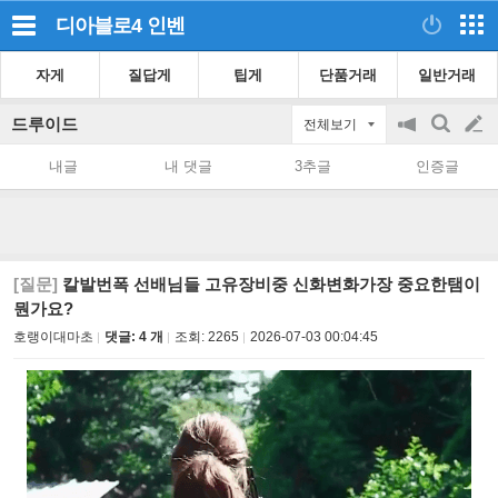
디아블로4
인벤
자게
질답게
팁게
단품거래
일반거래
드루이드
전체보기
공
검
글
지
색
내글
내 댓글
3추글
인증글
on/off
쓰
기
[질문]
칼발번폭 선배님들 고유장비중 신화변화가장 중요한탬이
뭔가요?
호랭이대마초
댓글: 4 개
조회:
2265
2026-07-03 00:04:45