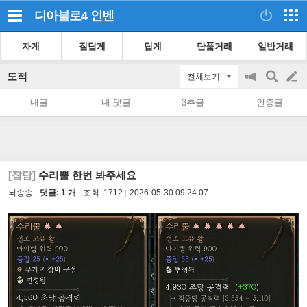
디아블로4
인벤
자게
질답게
팁게
단품거래
일반거래
도적
전체보기
공
검
글
지
색
내글
내 댓글
3추글
인증글
on/off
쓰
기
[잡담]
수리뿔 한번 봐주세요
뇌송송
댓글: 1 개
조회:
1712
2026-05-30 09:24:07