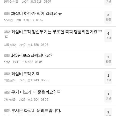
댓글
꿈꾸는식물
Lv.54
조회 218
08-07
화살비 하다가 렉이 걸려요 ㅠ
잡담
0
댓글
오캐만
Lv.8
조회 197
08-07
화살비도적 양손무기는 무조건 극피 명품화인가요??
잡담
6
댓글
지통실장
Lv.40
조회 586
08-06
145단 보스딜찍되나요?
잡담
2
댓글
슈캉
Lv.41
조회 432
08-06
화살비도적 기력
잡담
1
댓글
거츠신이
Lv.73
조회 443
08-06
무기 어느게 더 좋을까요?
질문
1
댓글
찬란라울
Lv.26
조회 304
08-06
루시온 화살비 문의드립니다.
질문
2