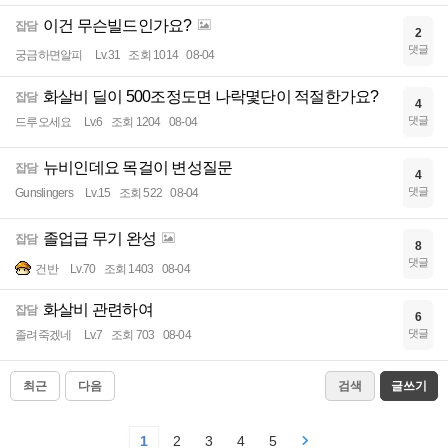
이건 무슨빌드인가요?
잡담
2
댓글
궁금하면알피
Lv.31
조회 1014
08-04
화살비 딜이 500조정도면 나락몇단이 적절한가요?
잡담
4
댓글
드루오세요
Lv.6
조회 1204
08-04
뉴비인데요 목걸이 변성질문
잡담
4
댓글
Gunslingers
Lv.15
조회 522
08-04
졸업급 무기 완성
잡담
8
댓글
건반
Lv.70
조회 1403
08-04
화살비 관련하여
잡담
6
댓글
졸려죽겠네
Lv.7
조회 703
08-04
최근
다음
검색
글쓰기
1
2
3
4
5