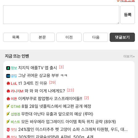
등록
목록
본문
이전
다음
댓글보기
지금 뜨는 인벤
더보기+
[3]
치지직 애플TV 앱 출시
정보
그냥 귀여운 상교용 부부 ㅋㅋ
클립
[29]
t1 3세트 진 이유
LoL
[23]
와 와 와 이게 나에게도?
리니지M
[2]
이케부쿠로 팝업행사 코스프레이어들!!
이환
8월 28일 넷플릭스에서 예고편 공개 예정
GTA6
무한대 아난타 유출과 앞으로의 예상 (루머)
섭컬겜
모든 바우에라 업그레이드 아이템 획득 위치 공략 (89개)
비스트
24%할인 미스터추추 펫 고양이 쇼파 스크래쳐 타원형, 우드, 대형, 1개
핫딜
30%할인 감귤숙성양념LA갈비, 500g, 4개
핫딜