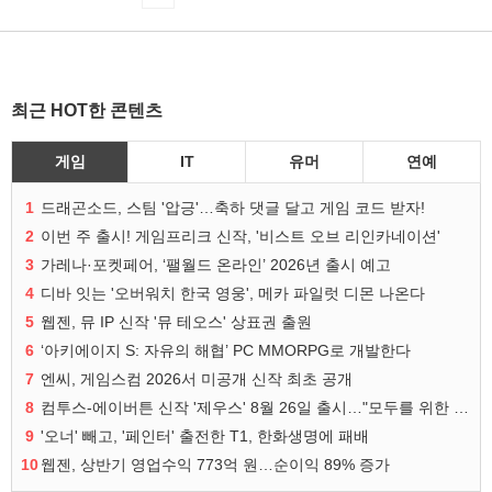
최근 HOT한 콘텐츠
게임
IT
유머
연예
1
드래곤소드, 스팀 '압긍'…축하 댓글 달고 게임 코드 받자!
2
이번 주 출시! 게임프리크 신작, '비스트 오브 리인카네이션'
3
가레나·포켓페어, ‘팰월드 온라인’ 2026년 출시 예고
4
디바 잇는 '오버워치 한국 영웅', 메카 파일럿 디몬 나온다
5
웹젠, 뮤 IP 신작 '뮤 테오스' 상표권 출원
6
‘아키에이지 S: 자유의 해협’ PC MMORPG로 개발한다
7
엔씨, 게임스컴 2026서 미공개 신작 최초 공개
8
컴투스-에이버튼 신작 '제우스' 8월 26일 출시…"모두를 위한 경쟁"
9
'오너' 빼고, '페인터' 출전한 T1, 한화생명에 패배
10
웹젠, 상반기 영업수익 773억 원…순이익 89% 증가