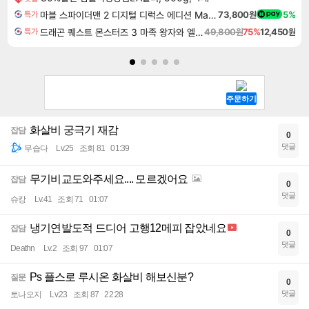
마블 스파이더맨 2 디지털 디럭스 에디션 Marvel's Spider-Man 2 Digital Deluxe Edition
73,800원
5%
특가
드래곤 퀘스트 몬스터즈 3 마족 왕자와 엘프의 여행 Dragon Quest Monsters The Dark Prince
49,800원
75%
12,450원
특가
화살비 궁극기 재감
잡담
0
댓글
무습다
Lv.25
조회 81
01:39
무기비교도와주세요.... 모르겠어요
잡담
0
댓글
슈캉
Lv.41
조회 71
01:07
냉기연발도적 드디어 고행12메피 잡았네요
잡담
0
댓글
Deathn
Lv.2
조회 97
01:07
Ps 플스로 루시온 화살비 해보신분?
질문
0
댓글
토나오지
Lv.23
조회 87
22:28