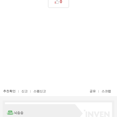
0
추천확인
신고
스팸신고
공유
스크랩
뇌송송