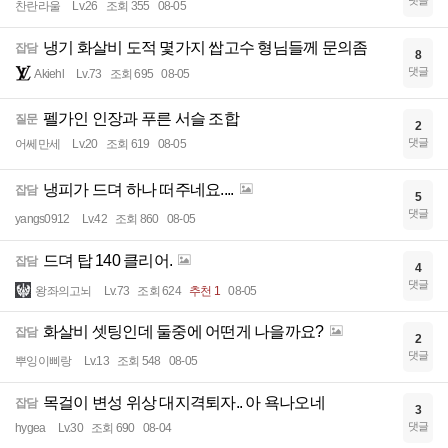
찬란라울
Lv.26
조회 355
08-05
냉기 화살비 도적 몇가지 쌉고수 형님들께 문의좀
잡담
8
댓글
Akiehl
Lv.73
조회 695
08-05
펠가인 인장과 푸른 서슬 조합
질문
2
댓글
어쎄만세
Lv.20
조회 619
08-05
냉피가 드뎌 하나 떠주네요....
잡담
5
댓글
yangs0912
Lv.42
조회 860
08-05
드뎌 탑 140 클리어.
잡담
4
댓글
왕좌의고뇌
Lv.73
조회 624
추천 1
08-05
화살비 셋팅인데 둘중에 어떤게 나을까요?
잡담
2
댓글
뿌잉이삐랑
Lv.13
조회 548
08-05
목걸이 변성 위상 대지격퇴자.. 아 욕나오네
잡담
3
댓글
hygea
Lv.30
조회 690
08-04