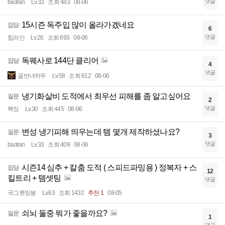
댓글
badran
Lv.33
조회 483
08-06
15시즌 독주입 많이 올라가겠네요
잡담
6
댓글
힙라인
Lv.26
조회 693
08-06
독꿰사로 144단 클리어
잡담
4
댓글
골반녀하뚜
Lv.58
조회 612
08-06
냉기화살비 도적에서 최우선 피해를 좀 알고싶어요
질문
2
댓글
핵징
Lv.30
조회 445
08-06
변성 냉기피해 띄우는데 템 몇개 제작하셨나요?
질문
3
댓글
badran
Lv.33
조회 409
08-06
시즌14 심추 + 칼춤 도적 ( 스피드파밍용 ) 정복자 + 스
잡담
12
킬트리 + 템셋팅
댓글
국그릇빙봉
Lv.63
조회 1432
추천 1
08-05
쇠뇌 둘중 뭐가 좋을까요?
질문
1
댓글