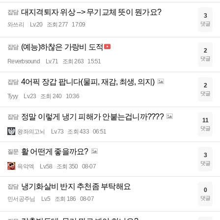
대지격퇴자 위상 --> 무기교체 뜻이 뭔가요?
잡담
3
댓글
와쓰리
Lv.20
조회 277
17:09
(예능)하찮은 가랑비 도적
잡담
2
댓글
Reverbsound
Lv.71
조회 263
15:51
4어픽 장갑 팝니다(물피, 재감, 최생, 의지)
잡담
2
댓글
Tyyy
Lv.23
조회 240
10:36
정말 이렇게 냉기 피해가 안붙는겁니까????
잡담
11
댓글
왕좌의고뇌
Lv.73
조회 433
06:51
활 어떤게 좋을까요?
질문
3
댓글
윽악엑
Lv.58
조회 350
08-07
냉기화살비 반지 추천좀 부탁해요
잡담
0
댓글
민서공주님
Lv.5
조회 186
08-07