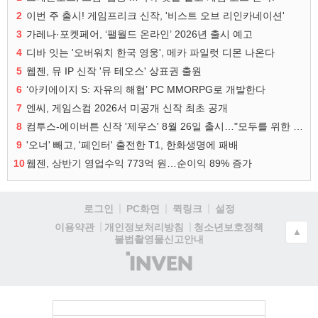
2
이번 주 출시! 게임프리크 신작, '비스트 오브 리인카네이션'
3
가레나·포켓페어, ‘팰월드 온라인’ 2026년 출시 예고
4
디바 잇는 '오버워치 한국 영웅', 메카 파일럿 디몬 나온다
5
웹젠, 뮤 IP 신작 '뮤 테오스' 상표권 출원
6
‘아키에이지 S: 자유의 해협’ PC MMORPG로 개발한다
7
엔씨, 게임스컴 2026서 미공개 신작 최초 공개
8
컴투스-에이버튼 신작 '제우스' 8월 26일 출시…"모두를 위한 경쟁"
9
'오너' 빼고, '페인터' 출전한 T1, 한화생명에 패배
10
웹젠, 상반기 영업수익 773억 원…순이익 89% 증가
로그인
PC화면
퀵링크
설정
청소년보호정책
이용약관
개인정보처리방침
▲
불법촬영물신고안내
(주)
인
벤