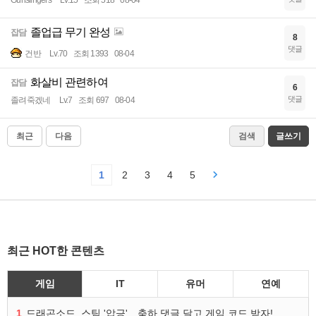
Gunslingers
Lv.15
조회 518
08-04
졸업급 무기 완성
잡담
8
댓글
건반
Lv.70
조회 1393
08-04
화살비 관련하여
잡담
6
댓글
졸려죽겠네
Lv.7
조회 697
08-04
최근
다음
검색
글쓰기
1
2
3
4
5
최근 HOT한 콘텐츠
게임
IT
유머
연예
1
드래곤소드, 스팀 '압긍'…축하 댓글 달고 게임 코드 받자!