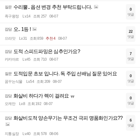
수리뿔.. 옵션 변경 추천 부탁드립니다.
질문
0
댓글
족구왕정
Lv.14
조회 257
08-07
오.. 1등 !
잡담
22
댓글
으랴앗
Lv.31
조회 859
추천 4
08-07
도적 스피드파밍은 심추인가요?
잡담
7
댓글
캬캬야르
Lv.45
조회 710
08-07
도적입문 초보 입니다. 독 주입 선배님 질문 있어요
질문
0
댓글
꿈꾸는식물
Lv.54
조회 209
08-07
화살비 하다가 렉이 걸려요 ㅠ
잡담
0
댓글
오캐만
Lv.8
조회 192
08-07
화살비도적 양손무기는 무조건 극피 명품화인가요??
잡담
6
댓글
지통실장
Lv.40
조회 578
08-06