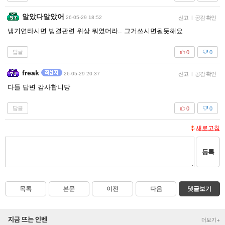
알았다알았어
26-05-29 18:52
신고
|
공감 확인
냉기연타시면 빙결관련 위상 뭐였더라.. 그거쓰시면될듯해요
답글
0
0
freak
26-05-29 20:37
신고
|
공감 확인
다들 답변 감사합니당
답글
0
0
새로고침
등록
목록
본문
이전
다음
댓글보기
지금 뜨는 인벤
더보기+