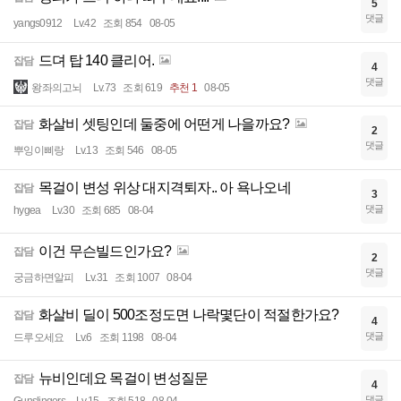
5
댓글
yangs0912
Lv.42
조회 854
08-05
드뎌 탑 140 클리어.
잡담
4
댓글
왕좌의고뇌
Lv.73
조회 619
추천 1
08-05
화살비 셋팅인데 둘중에 어떤게 나을까요?
잡담
2
댓글
뿌잉이삐랑
Lv.13
조회 546
08-05
목걸이 변성 위상 대지격퇴자.. 아 욕나오네
잡담
3
댓글
hygea
Lv.30
조회 685
08-04
이건 무슨빌드인가요?
잡담
2
댓글
궁금하면알피
Lv.31
조회 1007
08-04
화살비 딜이 500조정도면 나락몇단이 적절한가요?
잡담
4
댓글
드루오세요
Lv.6
조회 1198
08-04
뉴비인데요 목걸이 변성질문
잡담
4
댓글