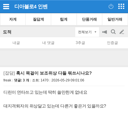
디아블로4
인벤
자게
질답게
팁게
단품거래
일반거래
도적
전체보기
공
검
글
지
색
내글
내 댓글
3추글
인증글
on/off
쓰
기
[잡담]
혹시 목걸이 보조위상 다들 뭐쓰시나요?
freak
댓글: 3 개
조회:
1470
2026-05-29 09:01:06
디린이 연타쓰고 있는데 딱히 쓸만한게 없네요
대지격퇴자의 위상달고 있는데 다른거 좋은거 있을까요?