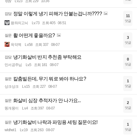
Tyyy
Lv.23
조회 229
10:36
정말 이렇게 냉기 피해가 안붙는겁니까????
잡담
11
댓글
왕좌의고뇌
Lv.73
조회 405
06:51
활 어떤게 좋을까요?
질문
3
댓글
윽악엑
Lv.58
조회 337
08-07
냉기화살비 반지 추천좀 부탁해요
잡담
0
댓글
민서공주님
Lv.5
조회 181
08-07
칼춤빌든데, 무기 뭐로 봐야 하나요?
질문
1
댓글
상크상크
Lv.15
조회 227
08-07
화살비 심장 추적자가 안 나가요...
질문
2
댓글
똥개몽이
Lv.4
조회 397
08-07
냉기화살비 나락과 파밍용 세팅 질문이요!
질문
1
댓글
wldhel1
Lv.19
조회 263
08-07