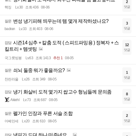
2
댓글
핵징
Lv.30
조회 436
08-06
변성 냉기피해 띄우는데 템 몇개 제작하셨나요?
질문
3
댓글
badran
Lv.33
조회 403
08-06
시즌14 심추 + 칼춤 도적 ( 스피드파밍용 ) 정복자 + 스
잡담
12
킬트리 + 템셋팅
댓글
국그릇빙봉
Lv.63
조회 1413
추천 1
08-05
쇠뇌 둘중 뭐가 좋을까요?
질문
1
댓글
찬란라울
Lv.26
조회 349
08-05
냉기 화살비 도적 몇가지 쌉고수 형님들께 문의좀
잡담
8
댓글
Akiehl
Lv.73
조회 687
08-05
펠가인 인장과 푸른 서슬 조합
질문
2
댓글
어쎄만세
Lv.20
조회 610
08-05
냉피가 드뎌 하나 떠주네요....
잡담