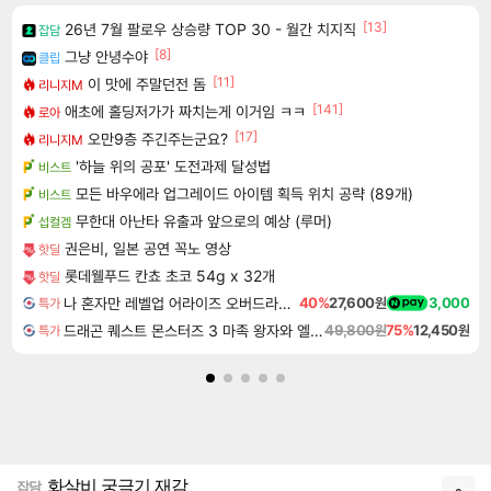
[13]
26년 7월 팔로우 상승량 TOP 30 - 월간 치지직
잡담
[8]
그냥 안녕수야
클립
[11]
이 맛에 주말던전 돔
리니지M
[141]
애초에 홀딩저가가 짜치는게 이거임 ㅋㅋ
로아
[17]
오만9층 주긴주는군요?
리니지M
'하늘 위의 공포' 도전과제 달성법
비스트
모든 바우에라 업그레이드 아이템 획득 위치 공략 (89개)
비스트
무한대 아난타 유출과 앞으로의 예상 (루머)
섭컬겜
권은비, 일본 공연 꼭노 영상
핫딜
롯데웰푸드 칸쵸 초코 54g x 32개
핫딜
나 혼자만 레벨업 어라이즈 오버드라이브 Solo Leveling Arise
40%
27,600원
3,000
특가
드래곤 퀘스트 몬스터즈 3 마족 왕자와 엘프의 여행 Dragon Quest Monsters The Dark Prince
49,800원
75%
12,450원
특가
화살비 궁극기 재감
잡담