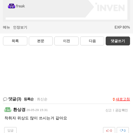
freak
메뉴
인장보기
EXP 80%
목록
본문
이전
다음
댓글쓰기
댓글
(3)
등록순
|
최신순
새로고침
환상경
26-05-29 15:31
신고
|
공감 확인
착취자 위상도 많이 쓰시는거 같아요
답글
0
0