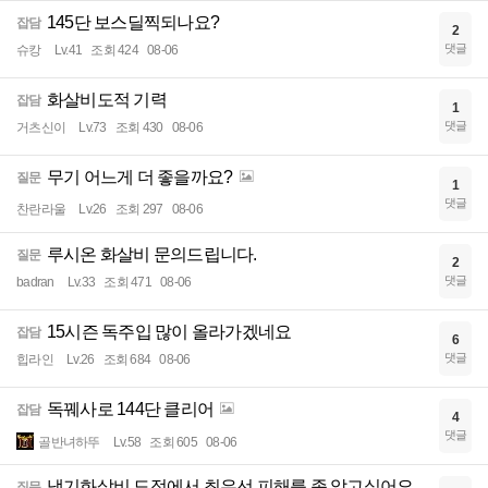
145단 보스딜찍되나요?
잡담
2
댓글
슈캉
Lv.41
조회 424
08-06
화살비도적 기력
잡담
1
댓글
거츠신이
Lv.73
조회 430
08-06
무기 어느게 더 좋을까요?
질문
1
댓글
찬란라울
Lv.26
조회 297
08-06
루시온 화살비 문의드립니다.
질문
2
댓글
badran
Lv.33
조회 471
08-06
15시즌 독주입 많이 올라가겠네요
잡담
6
댓글
힙라인
Lv.26
조회 684
08-06
독꿰사로 144단 클리어
잡담
4
댓글
골반녀하뚜
Lv.58
조회 605
08-06
냉기화살비 도적에서 최우선 피해를 좀 알고싶어요
질문