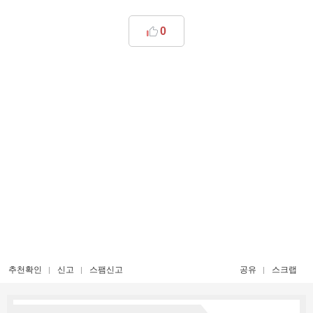
0
추천확인
신고
스팸신고
공유
스크랩