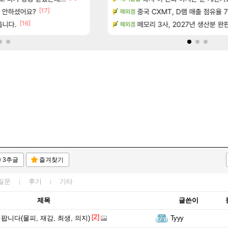
[17]
[
서 안하셨어요?
스에서 예고편 공개 예정
현재 나무위키 실검 1위인 김규원
중국 CXMT, D램 매출 점유율 7%…
메이플
해외겜
[16]
[48]
 기간 한정 의뢰 이벤트
읍니다.
ㅇㅂ)진짜 개웃기네 ㅋㅋ
메모리 3사, 2027년 생산분 완
메이플
해외겜
3추글
즐겨찾기
질문
후기
기타
제목
글쓴이
[2]
팝니다(물피, 재감, 최생, 의지)
Tyyy