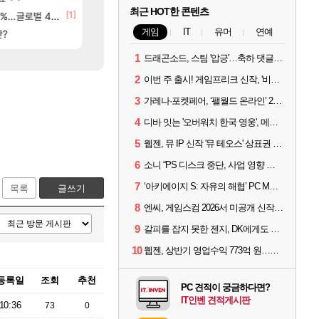
최근 HOT한 콘텐츠
84]
[1]
[117]
글로벌 4위로 부상
씨발 컬프프 클릭 미스낫네
아키츠 아키나 성우 정보 및 주요 필모
메이플
아스오라
게임
IT
유머
연예
[135]
판?
파리바게트 본사에서 연락왔음
프롤로그 테스트를 마치고.. (feat. 리아)
메이플
리밋제로
1
드래곤소드, 스팀 '압긍'…축하 댓글 달고 게임 코드 받자!
2
이번 주 출시! 게임프리크 신작, '비스트 오브 리인카네이션'
3
가레나·포켓페어, ‘팰월드 온라인’ 2026년 출시 예고
4
디바 잇는 '오버워치 한국 영웅', 메카 파일럿 디몬 나온다
5
웹젠, 뮤 IP 신작 '뮤 테오스' 상표권 출원
6
소니 “PS 디스크 중단, 사업 영향 없다”
7
‘아키에이지 S: 자유의 해협’ PC MMORPG로 개발한다
목록
글쓰기
8
엔씨, 게임스컴 2026서 미공개 신작 최초 공개
9
갈피를 잡지 못한 젠지, DK에게도 0:2 패배
10
웹젠, 상반기 영업수익 773억 원…순이익 89% 증가
등록일
조회
추천
PC 견적이 궁금하다면?
IT인벤 견적게시판
10:36
73
0