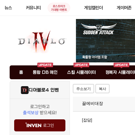
로스트아크
뉴스
커뮤니티
게임캘린더
게이머존
기대평 이벤트
홈
통합 DB 메인
스킬 시뮬레이터
정복자 시뮬레이
주소보기
복사
디아블로4 인벤
끌에비대장
로그인하고
출석보상
받으세요!
[잡담]
로그인