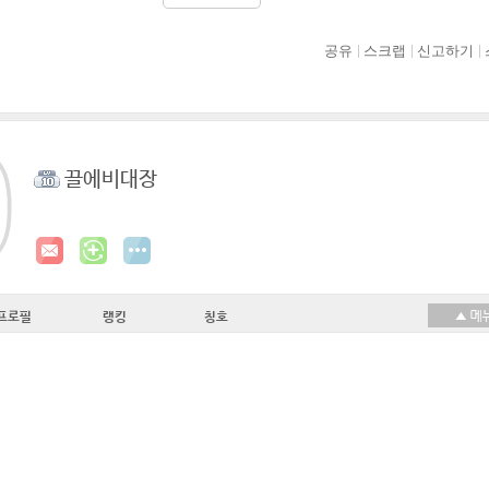
공유
스크랩
신고하기
끌에비대장
프로필
랭킹
칭호