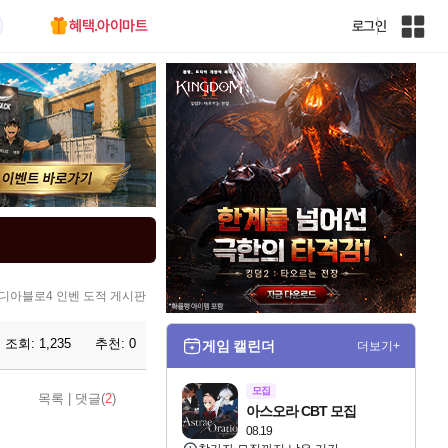
혜택.아이마트
로그인
인
벤
전
체
사
이
트
맵
디아블로4 인벤 도적 게시판
조회:
1,235
추천:
0
게임 캘린더
더보기+
모집
목록
|
댓글(
2
)
아스오라 CBT 모집
08.19