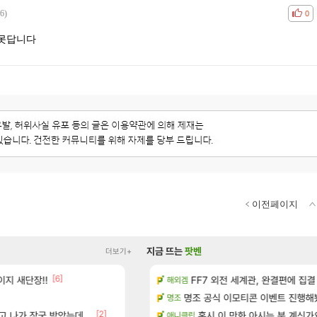
6)
공감
비공
0
 못답니다
이전페이지
지금 뜨는
팟벤
더보기+
[1]
[6]
[16]
독일마을
지 새단장!!
아떨린다 한시간후면
FF7 외전 세계관, 완결편에 집결
리니지M
해외겜
[5]
드 아이템 획득 위치 공략 (89개)
명조 공식 이모티콘 이벤트 진행해봤습니다! 참
대충 연구소요약
검은사막
명조
[2]
 나가 장궁 받았는데...
성우 정보 및 주요 필모
풍풍풍 군왕주차가 씹이득 가성비라
혹시 이 만화 아시는 분 계신가
검은사막
애니클립