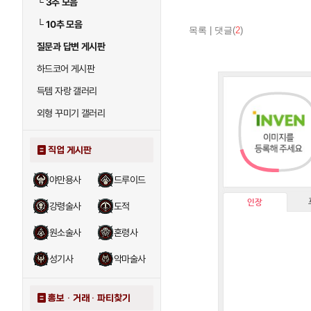
└
3추 모음
└
10추 모음
목록
|
댓글(
2
)
질문과 답변 게시판
하드코어 게시판
득템 자랑 갤러리
외형 꾸미기 갤러리
직업 게시판
야만용사
드루이드
인장
강령술사
도적
원소술사
혼령사
성기사
악마술사
홍보 · 거래 · 파티찾기