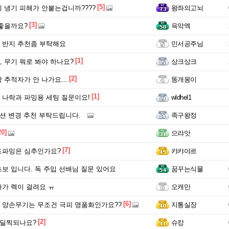
[5]
 냉기 피해가 안붙는겁니까????
왕좌의고뇌
[3]
좋을까요?
윽악엑
 반지 추천좀 부탁해요
민서공주님
[1]
 무기 뭐로 봐야 하나요?
상크상크
[2]
 추적자가 안 나가요...
똥개몽이
[1]
나락과 파밍용 세팅 질문이요!
wldhel1
옵션 변경 추천 부탁드립니다.
족구왕정
20]
으랴앗
[7]
드파밍은 심추인가요?
캬캬야르
보 입니다. 독 주입 선배님 질문 있어요
꿈꾸는식물
가 렉이 걸려요 ㅠ
오캐만
[6]
양손무기는 무조건 극피 명품화인가요??
지통실장
[2]
스딜찍되나요?
슈캉