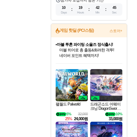
참가자 모집까지 남은 기간
10
19
42
43
Days
Hours
Min
Sec
게임 핫딜 (PC/스팀)
스토어+
마블 투혼 파이팅 소울즈 정식출시!
마블 히어로 총 출동&화려한 격투!
네이버 포인트 혜택까지!
인벤게임즈 8월 특별 할인!
드래곤소드: 어웨이크닝 입점!
문명 7 특별 할인!
귀무자: 검의 길 예약 판매 중!
비스트 오브 리인카네이션 정식 출시!
커세어 코브 출시 기념 할인!
더 렐릭 퍼스트 가디언 정식 출시
베데스다 40주년 기념 할인 중!
캡콤 프렌차이즈 할인 진행 중!
캡콤 일부 상품 상시 할인
스타워즈 은하계 레이서
로블록스 기프트 카드 공식 입점
인기 퍼블리셔 모음!
스팀으로 만나는 드래곤소드!
조선&고려 DLC 출시 예정
10% 할인과
게임프릭 신작 IP
해적'섬'을 발전시키자!
설화x하드코어 액션!
베데스다의 명작들을
몬헌, 바하 등 인기 IP를
몬헌 와일즈 & 드래곤즈 도그마2
인벤게임즈에서 10% 추가 적립
Robux를 가장 안전하고
최대 90% 할인가를 만나보세요!
네이버혜택과 함께 만나보세요!
50%할인&추가 적립까지!
이니&베니 혜택까지!
네이버 혜택가와 함께 예약하세요!
할인&네이버혜택으로 만나보세요!
네이버페이 혜택과 만나보세요!
40주년 프로모션으로 만나보세요!
할인가에 만나보세요!
일부 에디션 상시 할인!
혜택으로 예약 판매 중
편안하게 충전하세요
팰월드 Palworld
드래곤소드 어웨이
크닝 DragonSword A
wakening
5%
32,000
10%
25%
24,000원
33,000원