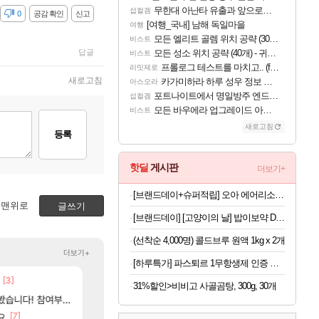
무한대 아난타 유출과 앞으로의 예상 (루머)
섭컬겜
감
0
공감 확인
신고
[여행_국내] 남해 독일마을
여행
모든 엘리트 골렘 위치 공략 (30개) - 방랑 결투가
비스트
답글
모든 성소 위치 공략 (40개) - 귀환한 영혼 도전과제
비스트
프롤로그 테스트를 마치고.. (feat. 리아)
리밋제로
새로고침
카가미하라 하루 성우 정보 및 주요 필모
아스오라
포트나이트에서 명일방주 엔드필드 [펠리카] 판매 예정
섭컬겜
모든 바우에라 업그레이드 아이템 획득 위치 공략 (89개)
비스트
새로고침
등록
핫딜
게시판
더보기+
[브랜드데이+슈퍼적립] 오아 에어리소닉 BLDC 플라즈마 헤어 드라이기 항공모터 고속 드라이어 음이온 저소음
맨위로
글쓰기
[브랜드데이] [고양이의 날] 밥이보약 DOG 하루양갱 관절 (28개입) 하림펫푸드
(선착순 4,000명) 콜드브루 원액 1kg x 2개
더보기+
[하루특가] 파스퇴르 1무항생제 인증 바른목장 우유, 190ml, 24개
[3]
[18]
02년생 헬스녀 레깅스핏 ㄷㄷ
아사쿠라 마이 성우 정보 및 주요 필모
FCO
아스오라
31%할인>비비고 사골곰탕, 300g, 30개
[2
여부터 추첨까지????
베라서버 1위길드 내 대규모 인원이탈종용 추정사건
아스오라 성우 정보 및 출연작 모음
메이플
아스오라
[7]
[9]
[6]
고 ????
요
이유나 2D 일러스트 올라왔었네
모든 성소 위치 공략 (40개) - 귀환한 영혼 도전과
오버워치
비스트