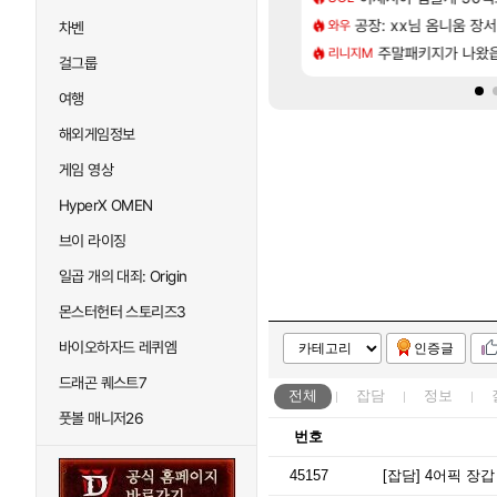
[117]
프프 클릭 미스낫네
키츠 아키나 성우 정보 및 주요 필모
공장: xx님 옴니움 장
8월 28일 넷플릭
와우
GTA6
차벤
[135]
게트 본사에서 연락왔음
로그 테스트를 마치고.. (feat. 리아)
[무무기획 · 새출발]
주말패키지가 나왔
리니지M
명조
걸그룹
여행
해외게임정보
게임 영상
HyperX OMEN
브이 라이징
일곱 개의 대죄: Origin
몬스터헌터 스토리즈3
바이오하자드 레퀴엠
인증글
드래곤 퀘스트7
전체
잡담
정보
풋볼 매니저26
번호
45157
[잡담]
4어픽 장갑 