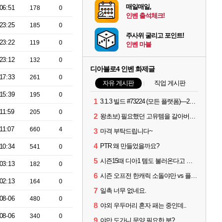
매일매일,
06:51
178
0
인벤 출석체크!
23:25
185
0
주사위 굴리고 포인트!
23:22
119
0
인벤 마블
23:12
132
0
디아블로4 인벤 화제글
17:33
261
0
자유 게시판
직업 게시판
15:39
195
0
1
3.1.3 빌드 #73224 (모든 플랫폼)—2026년 8월 13일
11:59
205
0
2
왕초보) 필요했던 고유템을 갈아버렸다 크흑.,..
11:07
660
4
3
마격 부탁드립니다~
4
PTR 왜 만들었을까요?
10:34
541
0
5
시즌15때 디아1 템도 불러온다고 해서
03:13
182
0
6
시즌 오프전 한캐릭 소돌야만 vs 플리커 대격변
02:13
164
0
7
일촉 너무 없네요.
08-06
480
0
8
야외 우두머리 혼자 패는 중인데..
08-06
340
0
9
야만 도가니 문양 필요한 분?