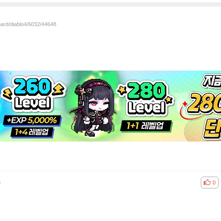
oard/diablo4/6032/44648
)
공감
비공
0