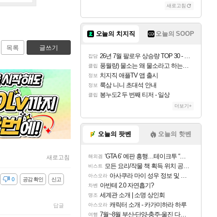
새로고침
오늘의 치지직
오늘의 SOOP
목록
글쓰기
26년 7월 팔로우 상승량 TOP 30 - 월간 치지직
잡담
풍월량) 물소는 왜 물소라고 하는거야? 아! 그만 ㅋㅋ
클립
치지직 애플TV 앱 출시
정보
룩삼 니니 초대석 안내
정보
봉누도2 두 번째 티저 - 일상
클립
더보기+
오늘의 팟벤
오늘의 핫벤
‘GTA 6’ 예판 흥행…테이크투 “내부 예상 크게 넘어”
해외겜
새로고침
모든 요리/작물 책 획득 위치 공략 (36개) - 미식가 도전과제
비스트
아사쿠라 마이 성우 정보 및 주요 필모
아스오라
감
0
공감 확인
신고
아반테 2.0 자연흡기?
차벤
세계관 소개 | 소명 상인회
명조
캐릭터 소개 - 카가미하라 하루
아스오라
답글
7월~8월 부산-단양-충주-울진 다녀왔어요~
여행