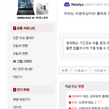
Natalya
(2026-07-08 07:30:2
여파는 자원위상이라 쿨레로
공통 커뮤니티
오픈 이슈 갤러리
오늘의 핫벤
오늘의 팟벤
AI 그림 그리기
PC 견적 게시판
목록
다음글
이전글
더보기
지금 뜨는
핫벤
인기 팟벤
[18]
 헬스녀 레깅스핏 ㄷㄷ
사쿠라 마이 성우 정보 및 주요 필모
[여행_국내] 남해 
넥슨 오버워치 홈페이
오버워치
여행
팟벤 바로가기
[242]
[7]
 1위길드 내 대규모 인원이탈종용 추정사건
스오라 성우 정보 및 출연작 모음
도와주세요..!
모든 바우에라 업그레이
SOL
비스트
치지직
[6]
 2D 일러스트 올라왔었네
성소 위치 공략 (40개) - 귀환한 영혼 도전과제
이제서야 힘들게 50찍고
카가미하라 하루 
SOL
아스오라