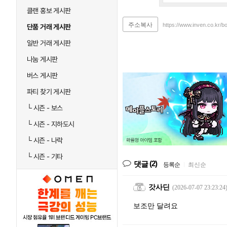
클랜 홍보 게시판
주소복사
https://www.inven.co.kr/b
단품 거래 게시판
일반 거래 게시판
나눔 게시판
버스 게시판
파티 찾기 게시판
└
시즌 - 보스
└
시즌 - 지하도시
└
시즌 - 나락
└
시즌 - 기타
(2)
댓글
등록순
|
최신순
갓사딘
(2026-07-07 23:23:24
보조만 달려요