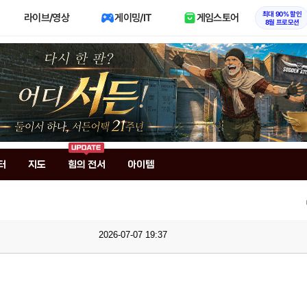
최대 90% 할인
라이브/영상
게이밍/IT
게임스토어
8월 프로모션
터
지도
힘의 전서
아이템
2026-07-07 19:37