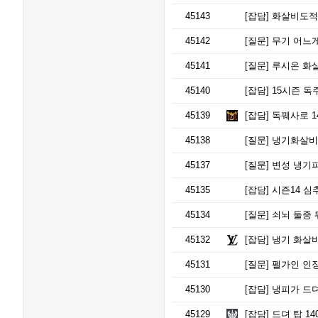
45143
[잡담]
화살비도적
45142
[질문]
무기 어느게
45141
[질문]
루시온 화살
45140
[잡담]
15시즌 독
45139
[잡담]
독꿰사로 1
45138
[질문]
냉기화살비 
45137
[질문]
변성 냉기피
45135
[잡담]
시즌14 심추 + 
45134
[질문]
쇠뇌 둘중 
45132
[잡담]
냉기 화살비
45131
[질문]
펠가인 인장
45130
[잡담]
냉피가 드뎌 
45129
[잡담]
드뎌 탑 14