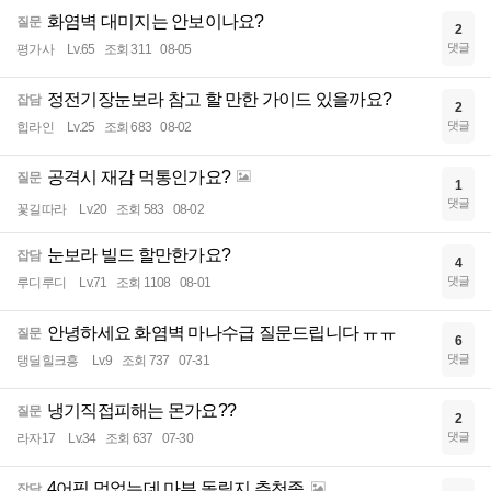
화염벽 대미지는 안보이나요?
질문
2
댓글
평가사
Lv.65
조회 311
08-05
정전기장눈보라 참고 할 만한 가이드 있을까요?
잡담
2
댓글
힙라인
Lv.25
조회 683
08-02
공격시 재감 먹통인가요?
질문
1
댓글
꽃길따라
Lv.20
조회 583
08-02
눈보라 빌드 할만한가요?
잡담
4
댓글
루디루디
Lv.71
조회 1108
08-01
안녕하세요 화염벽 마나수급 질문드립니다 ㅠㅠ
질문
6
댓글
탱딜힐크흥
Lv.9
조회 737
07-31
냉기직접피해는 몬가요??
질문
2
댓글
라자17
Lv.34
조회 637
07-30
4어픽 먹었는데 마부 돌릴지 추천좀
잡담