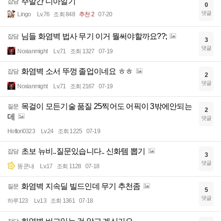
주말간 디아일기
잡담
0
댓글
Lingo
Lv.76
조회 848
추천 2
07-20
님들 화염벽 법사 무기 이거 뭘써야할까요??;
잡담
3
댓글
Noxianmight
Lv.71
조회 1327
07-19
화염벽 소서 뚜껑 졸업이네요 ㅎㅎ
잡담
2
댓글
Noxianmight
Lv.71
조회 2167
07-19
목걸이 모든기술 품질 25찍어도 어픽이 3밖에안되는
질문
2
데
댓글
Hottori0323
Lv.24
조회 1225
07-19
초보 뉴비..질문있습니다.. 신화템 뽑기
잡담
3
댓글
똥쿤내
Lv.17
조회 1128
07-18
화염벽 지속딜 빌드인데 무기 추천좀
질문
5
댓글
하루123
Lv.13
조회 1361
07-18