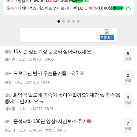
팰월드 Palworld
25%
24,000원
5%
특가
디제이맥스 리스펙트 V 아르케아 팩 DJMAX RESPECT V Arcaea Pack DLC
40%
11,880원
12%
특가
15시즌 정전기장 눈보라 살아나겠네요
잡담
5
댓글
힙라인
Lv.25
조회 760
08-06
드로그난 반지 무슨옵이좋나요?
질문
2
댓글
햫햫
Lv.21
조회 313
08-06
화염벽 빌드에 공속이 높아야할까요? 재감 vs 공속 옵
잡담
4
중에 고민이네요 ㅠ
댓글
딱딱풀
Lv.14
조회 373
08-06
운석낙하 130단 영상+사신보스 추가
잡담
7
댓글
훈트다
Lv.80
조회 694
추천 5
08-05