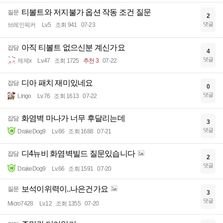
티볼트와 저지불가 옵션 작동 조건 질문
질문
2
댓글
브레인픽커
Lv.5
조회 941
07-23
아직 티볼트 없으신분 계신가요
잡담
4
댓글
제제x
Lv.47
조회 1725
추천 3
07-22
디아 패치 재미있네요
잡담
0
댓글
Lingo
Lv.76
조회 1613
07-22
화염벽 마나가 너무 후달리는데
잡담
3
댓글
DrakeDog9
Lv.66
조회 1688
07-21
디4뉴비 화염벽빌드 질문있습니다
잡담
2
댓글
DrakeDog9
Lv.66
조회 1591
07-20
보석이위력이..나은건가요
질문
3
댓글
Micro7428
Lv.12
조회 1355
07-20