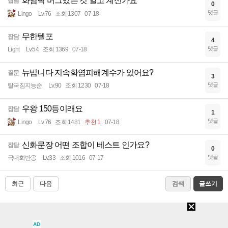
화염벽 버그있는 것 알고 계신가요
잡담
0
댓글
Lingo
Lv.76
조회 1307
07-18
무한텔포
잡담
4
댓글
Light
Lv.54
조회 1369
07-18
뉴빕니다 지속화염피해계수가 있어요?
질문
3
댓글
탈국짐지능순
Lv.90
조회 1230
07-18
우왕 150등이래요
잡담
1
댓글
Lingo
Lv.76
조회 1481
추천 1
07-18
신화문장 어떤 조합이 베스트 인가요?
잡담
0
댓글
극대화반응
Lv.33
조회 1016
07-17
최근
다음
검색
글쓰기
1
2
3
4
5
AD