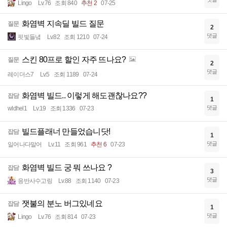
Lingo
Lv.76
조회 840
추천 2
07-25
화염벽 지속딜 빌드 질문
질문
2
댓글
핏빛들녘
Lv.82
조회 1210
07-24
스킨 80프로 할인 자주 뜨나요?
질문
2
댓글
레이더스7
Lv.5
조회 1189
07-24
화염벽 빌드.. 이렇게 해도괜찮나요??
잡담
1
댓글
wldhel1
Lv.19
조회 1336
07-23
빌드플래너 만들었습니닷!
잡담
1
댓글
일어나다말어
Lv.11
조회 961
추천 6
07-23
화염벽 빌드 궁 뭐 쓰나요 ?
잡담
3
댓글
응반사수고링
Lv.88
조회 1140
07-23
잿불의 분노 버그있네요
잡담
1
댓글
Lingo
Lv.76
조회 814
07-23