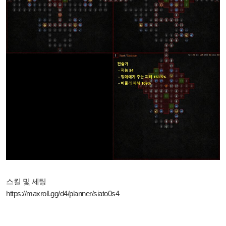
스킬 및 세팅
https://maxroll.gg/d4/planner/siato0s4