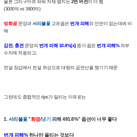
물론 그리구아르 파워 자체 뎀지는
2번 버전
이 더 쎔
(3000억 vs 3800억)
방화광
문양과
서리불꽃
고유옵은
번개 피해
와 인연이 없는데에 비
해
감전
,
충전
문양의
번개 피해 10.4%[x]
증가 옵은
번개 피해%
외부
수치에 적용되고,
전설 장갑에서 전설 위상으로 대량의 곱연산을 챙기기 때문
그런데도 종합적인 dps가 밀리는 이유로는
1.
서리불꽃
"
화염
/
냉기
피해 491.6%" 옵션이 너무 좋다
번개 피해%
하나만 올리는 것보다