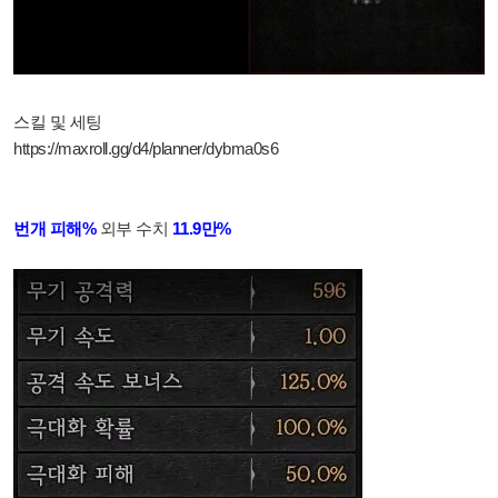
스킬 및 세팅
https://maxroll.gg/d4/planner/dybma0s6
번개 피해%
외부 수치
11.9만%