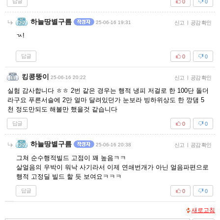
답글
0
0
하늘땅별구름
25-06-16 19:31
신고
|
공감 확인
ㄳ!
답글
0
0
킹콩뚱이
25-06-16 20:22
신고
|
공감 확인
실험 감사합니다 ㅎㅎ 2번 같은 경우는 행적 냉피 저걸로 한 100단 돌더
라구요 푸른서슬에 2만 얼마 달려있던가 눈보라 빙하위상도 한 깡댐 5
천 정도만되도 해볼만 했을것 같습니다
답글
0
0
하늘땅별구름
25-06-16 20:38
신고
|
공감 확인
그쳐 순수행적빌드 고점이 꽤 높음ㅋㅋ
살얼음의 우박이 워낙 사기라서 이제 연쇄번개가 아닌 얼음파편으로
행적 고정딜 빌드 할 듯 보여요ㅋㅋㅋ
답글
0
0
새로고침