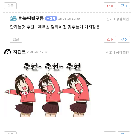
답글
0
0
하늘땅별구름
25-06-16 19:30
신고
|
공감 확인
안하는것 추천...깨우침 딜타이밍 맞추는거 거지같음
답글
0
0
지던크
25-06-16 17:26
신고
|
공감 확인