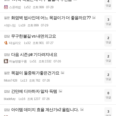
4
댓글
스폰쥐밥
Lv.52
조회 999
07-29
화염벽 법사인데 어느 목걸이가 더 좋을까요??
질문
3
댓글
서방니임
Lv.19
조회 899
07-29
무구한불길 vs 내면의고요
잡담
2
댓글
태실리오
Lv.32
조회 901
07-27
다음 시즌 ptr 기다려지네요
잡담
2
댓글
하늘땅별구름
Lv.51
조회 1532
07-26
목걸이 둘중뭐가좋은건가요
질문
2
댓글
Micro7428
Lv.13
조회 762
07-26
간만에 디아하자 말자 득템
잡담
0
댓글
bladefury
Lv.16
조회 1237
07-26
아이템 데미지 효율 계산기v2 올립니다.
잡담
3
댓글