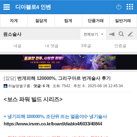
디아블로4
인벤
자게
질답게
팁게
단품거래
일반거래
원소술사
전체보기
공
검
글
지
색
내글
내 댓글
3추글
인증글
on/off
쓰
기
[잡담]
번개피해 120000%, 그리구아르 번개술사 후기
하늘땅별구름
댓글: 6 개
조회:
7542
추천:
6
2025-06-16 12:45:34
<보스 파워 빌드 시리즈>
+ 냉기피해 180000%, 조단위 뜨는 얼음야수 냉기술사
https://www.inven.co.kr/board/diablo4/6033/40844