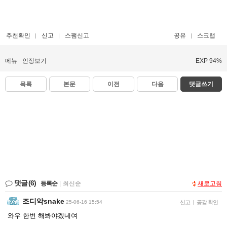
추천확인
신고
스팸신고
공유
스크랩
메뉴
인장보기
EXP 94%
목록
본문
이전
다음
댓글쓰기
댓글
(6)
등록순
|
최신순
새로고침
조디악snake
25-06-16 15:54
신고
|
공감 확인
와우 한번 해봐야겠네여