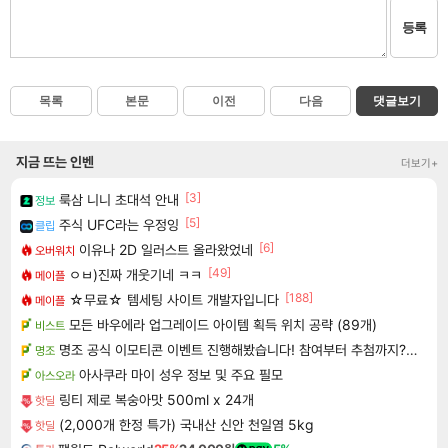
등록
목록
본문
이전
다음
댓글보기
지금 뜨는 인벤
더보기+
[3]
룩삼 니니 초대석 안내
정보
[5]
주식 UFC라는 우정잉
클립
[6]
이유나 2D 일러스트 올라왔었네
오버워치
[49]
ㅇㅂ)진짜 개웃기네 ㅋㅋ
메이플
[188]
☆무료☆ 템세팅 사이트 개발자입니다
메이플
모든 바우에라 업그레이드 아이템 획득 위치 공략 (89개)
비스트
명조 공식 이모티콘 이벤트 진행해봤습니다! 참여부터 추첨까지????
명조
아사쿠라 마이 성우 정보 및 주요 필모
아스오라
링티 제로 복숭아맛 500ml x 24개
핫딜
(2,000개 한정 특가) 국내산 신안 천일염 5kg
핫딜