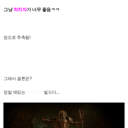
그냥
처치자
가 너무 좋음ㅋㅋ
정도로 추측됨!
그래서 결론은?
정말 재밌는
개 쓰레기
빌드다...