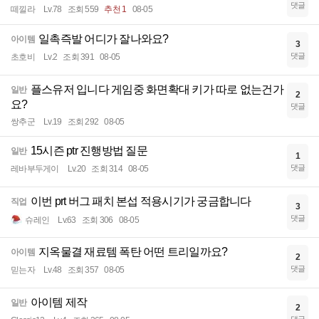
댓글
떼낄라
Lv.78
조회 559
추천 1
08-05
일촉즉발 어디가 잘나와요?
아이템
3
댓글
초호비
Lv.2
조회 391
08-05
플스유저 입니다 게임중 화면확대 키가 따로 없는건가
일반
2
요?
댓글
쌍추군
Lv.19
조회 292
08-05
15시즌 ptr 진행방법 질문
일반
1
댓글
레바부두게이
Lv.20
조회 314
08-05
이번 prt 버그 패치 본섭 적용시기가 궁금합니다
직업
3
댓글
슈레인
Lv.63
조회 306
08-05
지옥물결 재료템 폭탄 어떤 트리일까요?
아이템
2
댓글
믿는자
Lv.48
조회 357
08-05
아이템 제작
일반
2