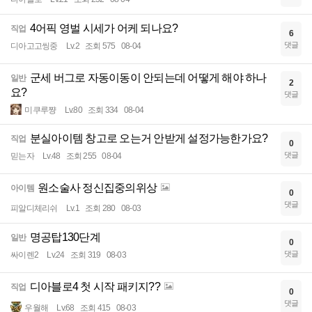
4어픽 영벌 시세가 어케 되나요?
직업
6
댓글
디아고고씽중
Lv.2
조회 575
08-04
군세 버그로 자동이동이 안되는데 어떻게 해야 하나
일반
2
요?
댓글
미쿠루쨩
Lv.80
조회 334
08-04
분실아이템 창고로 오는거 안받게 설정가능한가요?
직업
0
댓글
믿는자
Lv.48
조회 255
08-04
원소술사 정신집중의위상
아이템
0
댓글
피알디체리쉬
Lv.1
조회 280
08-03
명공탑130단계
일반
0
댓글
싸이렌2
Lv.24
조회 319
08-03
디아블로4 첫 시작 패키지??
직업
0
댓글
우월해
Lv.68
조회 415
08-03