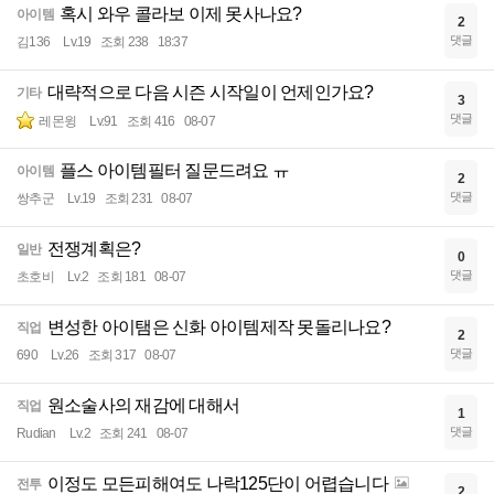
혹시 와우 콜라보 이제 못사나요?
아이템
2
댓글
김136
Lv.19
조회 238
18:37
대략적으로 다음 시즌 시작일이 언제인가요?
기타
3
댓글
레몬윙
Lv.91
조회 416
08-07
플스 아이템필터 질문드려요 ㅠ
아이템
2
댓글
쌍추군
Lv.19
조회 231
08-07
전쟁계획은?
일반
0
댓글
초호비
Lv.2
조회 181
08-07
변성한 아이탬은 신화 아이템제작 못돌리나요?
직업
2
댓글
690
Lv.26
조회 317
08-07
원소술사의 재감에 대해서
직업
1
댓글
Rudian
Lv.2
조회 241
08-07
이정도 모든피해여도 나락125단이 어렵습니다
전투
2