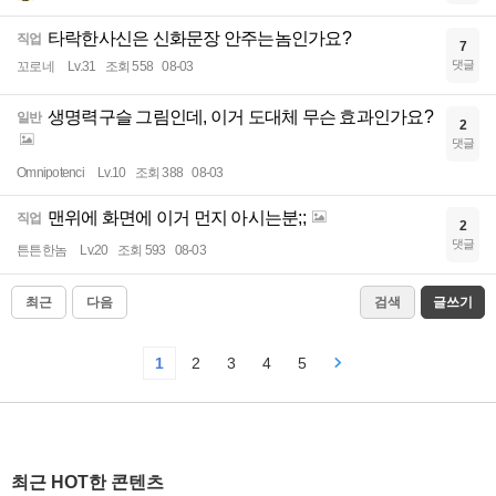
타락한사신은 신화문장 안주는놈인가요?
직업
7
댓글
꼬로네
Lv.31
조회 558
08-03
생명력구슬 그림인데, 이거 도대체 무슨 효과인가요?
일반
2
댓글
Omnipotenci
Lv.10
조회 388
08-03
맨위에 화면에 이거 먼지 아시는분;;
직업
2
댓글
튼튼한놈
Lv.20
조회 593
08-03
최근
다음
검색
글쓰기
1
2
3
4
5
최근 HOT한 콘텐츠