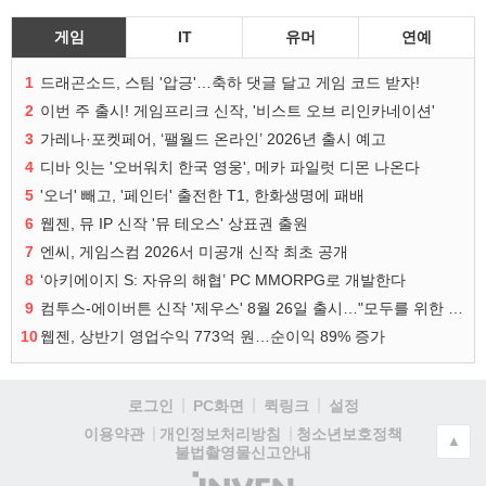
게임
IT
유머
연예
1
드래곤소드, 스팀 '압긍'…축하 댓글 달고 게임 코드 받자!
2
이번 주 출시! 게임프리크 신작, '비스트 오브 리인카네이션'
3
가레나·포켓페어, ‘팰월드 온라인’ 2026년 출시 예고
4
디바 잇는 '오버워치 한국 영웅', 메카 파일럿 디몬 나온다
5
'오너' 빼고, '페인터' 출전한 T1, 한화생명에 패배
6
웹젠, 뮤 IP 신작 '뮤 테오스' 상표권 출원
7
엔씨, 게임스컴 2026서 미공개 신작 최초 공개
8
‘아키에이지 S: 자유의 해협’ PC MMORPG로 개발한다
9
컴투스-에이버튼 신작 '제우스' 8월 26일 출시…"모두를 위한 경쟁"
10
웹젠, 상반기 영업수익 773억 원…순이익 89% 증가
로그인
PC화면
퀵링크
설정
청소년보호정책
이용약관
개인정보처리방침
▲
불법촬영물신고안내
(주)