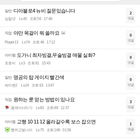
디아블로4 뉴비 질문있습니다
일반
2
댓글
심말년
Lv.45
조회 56
17:48
야만 목걸이 뭐 쓸까요
직업
0
댓글
Player13
Lv.74
조회 46
17:12
도가니 최자빙결,무술빙결 매물 실화?
아이템
0
댓글
초호비
Lv.3
조회 81
15:43
명공의 탑 게이지 빨간색
일반
0
댓글
싸이렌2
Lv.24
조회 63
13:47
원하는 룬 얻는 방법이 있나요
직업
3
댓글
몸에서사리가
Lv.83
조회 88
12:37
고행 10 11 12 올라갈수록 보스 잡으면
아이템
1
댓글
쨍하고빛나리
Lv.75
조회 168
01:56