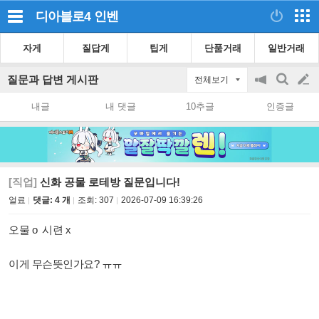
디아블로4
인벤
자게
질답게
팁게
단품거래
일반거래
질문과 답변 게시판
전체보기
공
검
글
지
색
내글
내 댓글
10추글
인증글
on/off
쓰
기
[직업]
신화 공물 로테방 질문입니다!
얼료
댓글: 4 개
조회:
307
2026-07-09 16:39:26
오물 o 시련 x
이게 무슨뜻인가요? ㅠㅠ