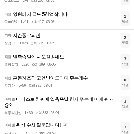
댓글
Classis12
Lv.4
조회 265
08-05
영원에서 골드 5천억삽니다
직업
1
댓글
Com159
Lv.11
조회 417
08-05
시즌종료되면
기타
2
댓글
준장이1
Lv.28
조회 386
08-05
일촉즉발이 나오질않네요..........
직업
3
댓글
흑형깔치
Lv.20
조회 389
08-05
혼돈계조각 고행난이도마다 주는개수
직업
0
댓글
갓겜만
Lv.56
조회 332
08-04
메피스토 한판에 일촉즉발 한개 주는데 이게 뭔가
아이템
3
용?
댓글
와룡의전설
Lv.36
조회 383
08-04
위상 수치 질문입니다!!
아이템
3
댓글
타아블로
Lv.21
조회 252
08-04