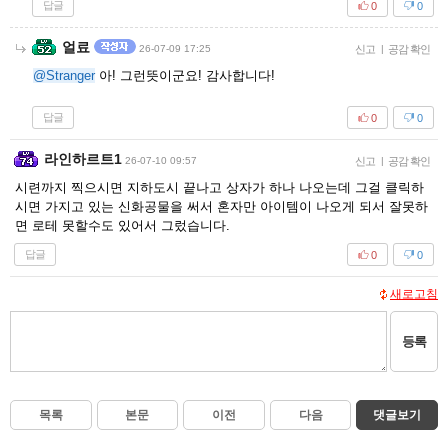
답글
0
0
얼료
26-07-09 17:25
신고
|
공감 확인
@Stranger
아! 그런뜻이군요! 감사합니다!
답글
0
0
라인하르트1
26-07-10 09:57
신고
|
공감 확인
시련까지 찍으시면 지하도시 끝나고 상자가 하나 나오는데 그걸 클릭하
시면 가지고 있는 신화공물을 써서 혼자만 아이템이 나오게 되서 잘못하
면 로테 못할수도 있어서 그렀습니다.
답글
0
0
새로고침
등록
목록
본문
이전
다음
댓글보기