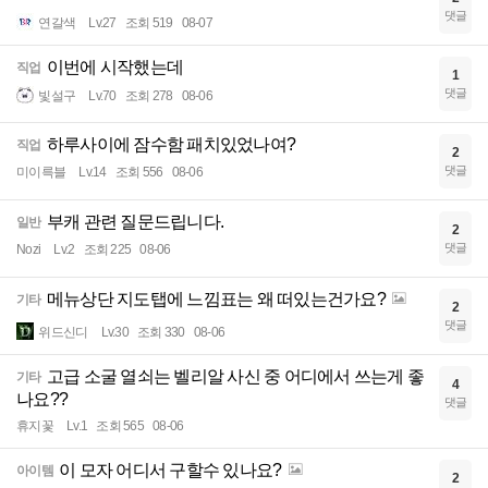
댓글
연갈색
Lv.27
조회 519
08-07
이번에 시작했는데
직업
1
댓글
빛설구
Lv.70
조회 278
08-06
하루사이에 잠수함 패치있었나여?
직업
2
댓글
미이륵블
Lv.14
조회 556
08-06
부캐 관련 질문드립니다.
일반
2
댓글
Nozi
Lv.2
조회 225
08-06
메뉴상단 지도탭에 느낌표는 왜 떠있는건가요?
기타
2
댓글
위드신디
Lv.30
조회 330
08-06
고급 소굴 열쇠는 벨리알 사신 중 어디에서 쓰는게 좋
기타
4
나요??
댓글
휴지꽃
Lv.1
조회 565
08-06
이 모자 어디서 구할수 있나요?
아이템
2