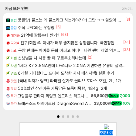
지금 뜨는 인벤
더보기+
[8]
풍월량) 물소는 왜 물소라고 하는거야? 아! 그만 ㅋㅋ 알았어 ㅋㅋ
클립
[6]
주식 UFC라는 우정잉
클립
[63]
21억에 팔렸는데 싼거?
메이플
[41]
친구(회원)의 아내가 매우 좋지않은 상황입니다. 국민청원동의를 부탁드립니다.(췌장암 신약)
디아4
[33]
구맘 한테는 아이돌 문화 어쩌고 하더니 티원 팬이 제일 역겨움 그냥
LoL
[2]
선생님들 차 시동 끌 때 꾸르륵소리나는데
차벤
1세대 K7 3.5NA인데 LF쏘나타 2.0NA 기변하면 유류비 절약이 얼마나 될까요..?
차벤
6개월 기다렸다… 드디어 도착한 치사 메신저백! 실물 후기
명조
[국내 최저가 링크] 라파엘 살가도 올리브 포마스 오일, 2L, 1개
핫딜
50%할인 삼진어묵 가득담은 모둠어묵탕, 484g, 2개
핫딜
그랑블루 판타지 리링크 엔드리스 라그나로크 Granblue Fantasy Relink Endless Ragnarok
66,800원
7,000
특가
드래곤소드 어웨이크닝 DragonSword Awakening
33,000원
10%
특가