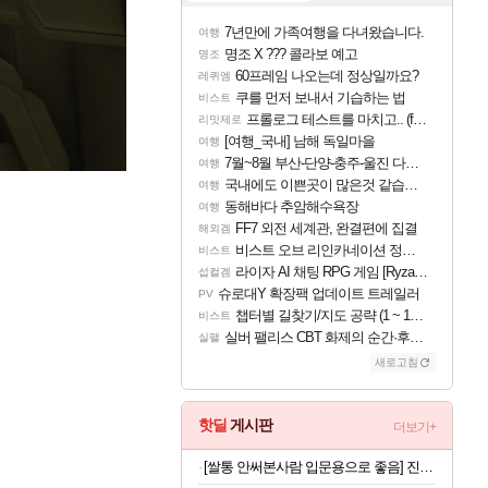
7년만에 가족여행을 다녀왔습니다.
여행
명조 X ??? 콜라보 예고
명조
60프레임 나오는데 정상일까요?
레퀴엠
쿠를 먼저 보내서 기습하는 법
비스트
프롤로그 테스트를 마치고.. (feat. 리아)
리밋제로
[여행_국내] 남해 독일마을
여행
7월~8월 부산-단양-충주-울진 다녀왔어요~
여행
국내에도 이쁜곳이 많은것 같습니다
여행
동해바다 추암해수욕장
여행
FF7 외전 세계관, 완결편에 집결
해외겜
비스트 오브 리인카네이션 정보/공략글 모음
비스트
라이자 AI 채팅 RPG 게임 [RyzaChat: AI] 공개
섭컬겜
슈로대Y 확장팩 업데이트 트레일러
PV
챕터별 길찾기/지도 공략 (1 ~ 12장)
비스트
실버 팰리스 CBT 화제의 순간·후기 모음
실팰
새로고침
핫딜
게시판
더보기+
[쌀통 안써본사람 입문용으로 좋음] 진공 밀폐 쌀통 10kg