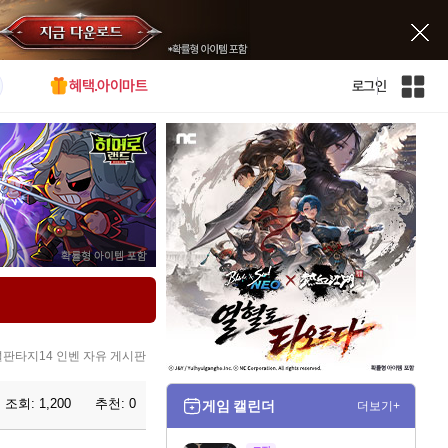
혜택.아이마트
로그인
인
벤
전
체
사
이
트
맵
판타지14 인벤 자유 게시판
조회:
1,200
추천:
0
게임 캘린더
더보기+