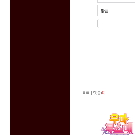
황금
목록
|
댓글(
0
)