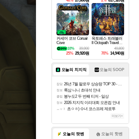
40%
27,600원
2%
817,320원
커세어 코브 Corsair
옥토패스 트래블러
Cove
II Octopath Traveler I
I
10%
39,900
49,800
25%
29,920원
70%
14,940원
오늘의 치지직
오늘의 SOOP
26년 7월 팔로우 상승량 TOP 30 - 월간 치지직
잡담
룩삼 니니 초대석 안내
정보
봉누도2 두 번째 티저 - 일상
클립
2026 치지직 이리대회 오픈컵 안내
정보
초ㅇㅎ) 수녀 코스프레 제로투
ㅗㅜㅑ
더보기+
오늘의 팟벤
오늘의 핫벤