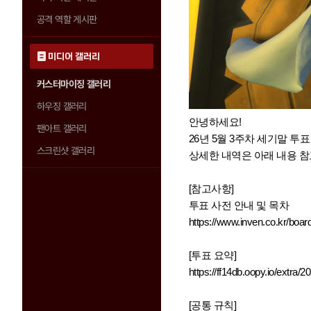
공격 역할 게시판
미디어 갤러리
커스터마이징 갤러리
하우징 갤러리
안녕하세요!
팬아트 갤러리
26년 5월 3주차 세기말 투표
스크린샷 갤러리
상세한 내역은 아래 내용 참
[참고사항]
투표 사전 안내 및 목차
https://www.inven.co.kr/boar
[투표 요약]
https://ff14db.oopy.io/extra/
[공통 규칙]