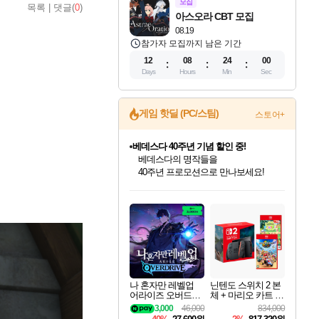
모집
목록
|
댓글(
0
)
아스오라 CBT 모집
08.19
참가자 모집까지 남은 기간
12
08
23
58
Days
Hours
Min
Sec
게임 핫딜 (PC/스팀)
스토어+
베데스다 40주년 기념 할인 중!
베데스다의 명작들을
40주년 프로모션으로 만나보세요!
인벤게임즈 8월 특별 할인!
드래곤소드: 어웨이크닝 입점!
문명 7 특별 할인!
귀무자: 검의 길 예약 판매 중!
비스트 오브 리인카네이션 정식 출시!
커세어 코브 출시 기념 할인!
더 렐릭 퍼스트 가디언 정식 출시
마블 투혼 파이팅 소울즈 예약 판매 중!
캡콤 프렌차이즈 할인 진행 중!
캡콤 일부 상품 상시 할인
스타워즈 은하계 레이서
로블록스 기프트 카드 공식 입점
인기 퍼블리셔 모음!
스팀으로 만나는 드래곤소드!
조선&고려 DLC 출시 예정
10% 할인과
게임프릭 신작 IP
해적'섬'을 발전시키자!
설화x하드코어 액션!
마블 히어로 총 출동&화려한 격투!
몬헌, 바하 등 인기 IP를
몬헌 와일즈 & 드래곤즈 도그마2
인벤게임즈에서 10% 추가 적립
Robux를 가장 안전하고
최대 90% 할인가를 만나보세요!
네이버혜택과 함께 만나보세요!
50%할인&추가 적립까지!
이니&베니 혜택까지!
네이버 혜택가와 함께 예약하세요!
할인&네이버혜택으로 만나보세요!
네이버페이 혜택과 만나보세요!
네이버 포인트 혜택까지!
할인가에 만나보세요!
일부 에디션 상시 할인!
혜택으로 예약 판매 중
편안하게 충전하세요
나 혼자만 레벨업
닌텐도 스위치 2 본
어라이즈 오버드라
체 + 마리오 카트 월
이브 Solo Leveling A
드 + 포켓몬 포코피
3,000
46,000
834,000
rise
아 번들