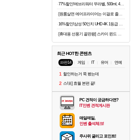
77%할인!에브리워터 무라벨, 500ml, 40개
[원룸살면 에어프라이어는 이걸로 졸업] 한경희 4세대 에어뷰 에어프라이어 6L
16%할인!삼성 50인치 UHD 4K 1등급 비즈니스TV LH50BEFHLGFXKR 스탠드형
[휴대용 선풍기 끝판왕] 스카이 윈드 와이드 빅팬 접이식 선풍기
최근 HOT한 콘텐츠
파판14
게임
IT
유머
연예
1
할인하는거 쭉 봤는데
2
스!포] 효월 본편 끝!
PC 견적이 궁금하다면?
IT인벤 견적게시판
매일매일,
인벤 출석체크!
주사위 굴리고 포인트!