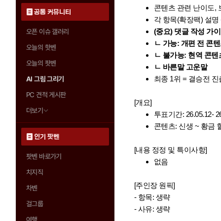
콘텐츠 관련 난이도, 
공통 커뮤니티
각 항목(확장팩) 설명
(중요) 댓글 작성 가
오픈 이슈 갤러리
ㄴ 가능: 개편 전 콘
오늘의 핫벤
ㄴ 불가능: 현역 콘텐
오늘의 팟벤
ㄴ 바른말 고운말
최종 1위 = 결승전 진
AI 그림 그리기
PC 견적 게시판
[개요]
더보기
투표기간: 26.05.12- 26.
콘텐츠: 신생 ~ 황금
인기 팟벤
[내용 정정 및 특이사항]
팟벤 바로가기
없음
치지직
[주인장 원픽]
차벤
- 항목: 생략
걸그룹
- 사유: 생략
여행