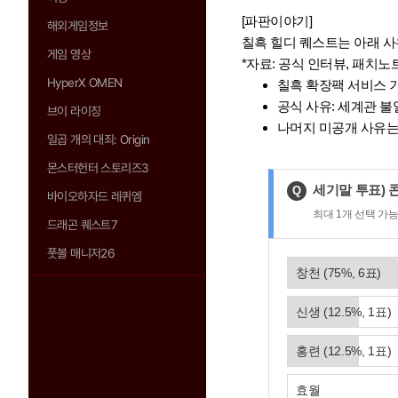
[파판이야기]
해외게임정보
칠흑 힐디 퀘스트는 아래 사
게임 영상
*자료: 공식 인터뷰, 패치노
HyperX OMEN
칠흑 확장팩 서비스 기간 |
공식 사유: 세계관 불
브이 라이징
나머지 미공개 사유는 
일곱 개의 대죄: Origin
몬스터헌터 스토리즈3
제
세기말 투표) 
Q
바이오하자드 레퀴엠
목
최대
1
개 선택 가
:
드래곤 퀘스트7
풋볼 매니저26
창천
(
75
%,
6
표)
신생
(
12.5
%,
1
표)
홍련
(
12.5
%,
1
표)
효월