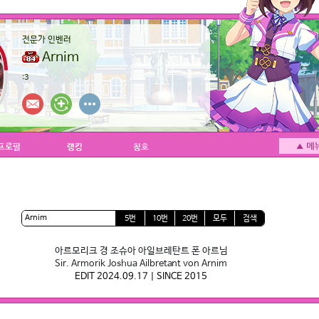
전문가 인벤러
Arnim
:3
프로필
랭킹
칭호
5번
10번
20번
모두
검색
아르모리크 경 조슈아 아일브레탄트 폰 아르님
Sir. Armorik Joshua Ailbretant von Arnim
EDIT 2024.09.17 | SINCE 2015