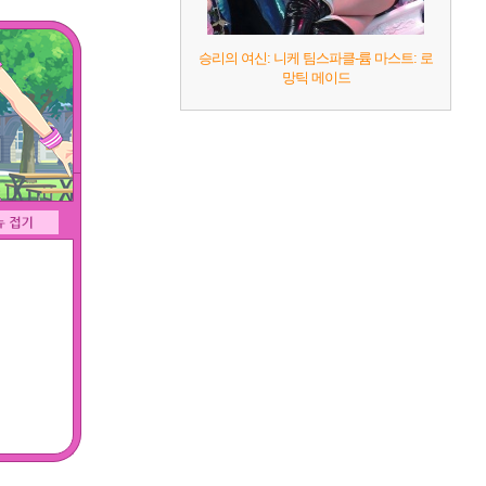
승리의 여신: 니케 팀스파클-륨 마스트: 로
망틱 메이드