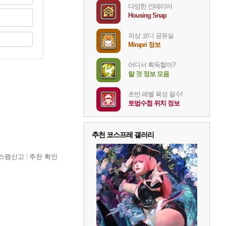
다양한 인테리어
Housing Snap
의상 코디 공유실
Mirapri 정보
어디서 획득할까?
탈 것 정보 모음
초반 레벨 육성 필수!
토법수첩 위치 정보
추천 코스프레 갤러리
스팸신고
추천 확인