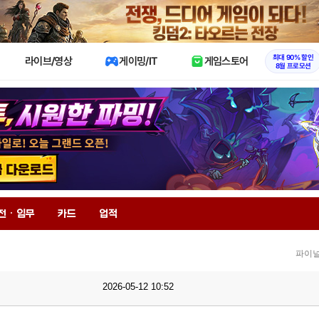
X
최대 90% 할인
라이브/영상
게이밍/IT
게임스토어
8월 프로모션
전 · 임무
카드
업적
파이널
2026-05-12 10:52