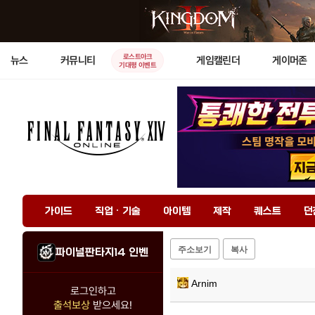
로스트아크
뉴스
커뮤니티
게임캘린더
게이머존
기대평 이벤트
가이드
직업 · 기술
아이템
제작
퀘스트
던
주소보기
복사
파이널판타지14 인벤
Arnim
로그인하고
출석보상
받으세요!