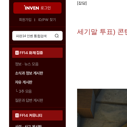
[잡담]
로그인
회원가입
ID/PW 찾기
세기말 투표) 콘
FF14 화제 집중
정보 · 뉴스 모음
소식과 정보 게시판
자유 게시판
└
3추 모음
질문과 답변 게시판
FF14 커뮤니티
사건 · 사고 게시판