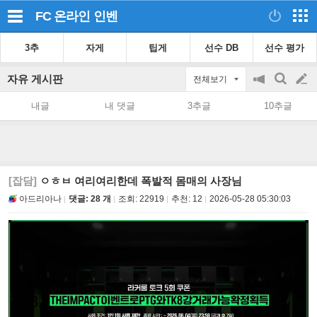
FC 온라인
인벤
3추
자게
팁게
선수 DB
선수 평가
자유 게시판
전체보기
공
검
글
지
색
내글
내 댓글
3추글
10추글
on/off
쓰
기
[잡담]
ㅇㅎㅂ 여리여리한데 폭발적 몸매의 사장님
아드리아나
댓글: 28 개
조회:
22919
추천:
12
2026-05-28 05:30:03