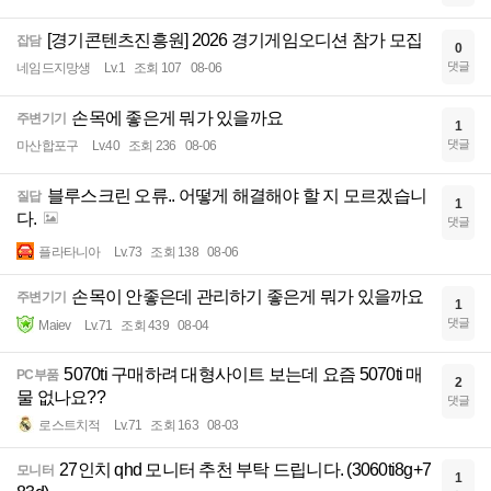
[경기콘텐츠진흥원] 2026 경기게임오디션 참가 모집
잡담
0
댓글
네임드지망생
Lv.1
조회 107
08-06
손목에 좋은게 뭐가 있을까요
주변기기
1
댓글
마산합포구
Lv.40
조회 236
08-06
블루스크린 오류.. 어떻게 해결해야 할 지 모르겠습니
질답
1
다.
댓글
플라타니아
Lv.73
조회 138
08-06
손목이 안좋은데 관리하기 좋은게 뭐가 있을까요
주변기기
1
댓글
Maiev
Lv.71
조회 439
08-04
5070ti 구매하려 대형사이트 보는데 요즘 5070ti 매
PC부품
2
물 없나요??
댓글
로스트치적
Lv.71
조회 163
08-03
27인치 qhd 모니터 추천 부탁 드립니다. (3060ti8g+7
모니터
1