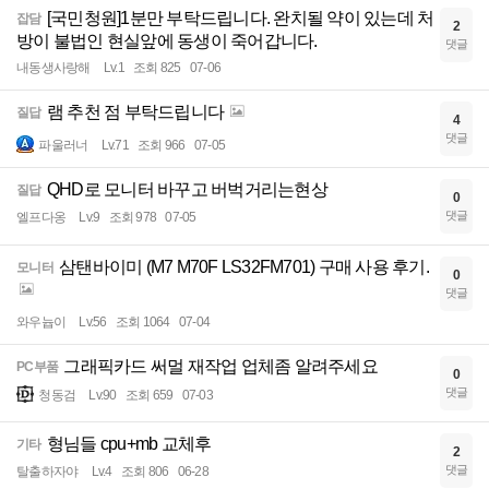
[국민청원]1분만 부탁드립니다. 완치될 약이 있는데 처
잡담
2
방이 불법인 현실앞에 동생이 죽어갑니다.
댓글
내동생사랑해
Lv.1
조회 825
07-06
램 추천 점 부탁드립니다
질답
4
댓글
파울러너
Lv.71
조회 966
07-05
QHD로 모니터 바꾸고 버벅거리는현상
질답
0
댓글
엘프다옹
Lv.9
조회 978
07-05
삼탠바이미 (M7 M70F LS32FM701) 구매 사용 후기.
모니터
0
댓글
와우늅이
Lv.56
조회 1064
07-04
그래픽카드 써멀 재작업 업체좀 알려주세요
PC부품
0
댓글
청동검
Lv.90
조회 659
07-03
형님들 cpu+mb 교체후
기타
2
댓글
탈출하자야
Lv.4
조회 806
06-28