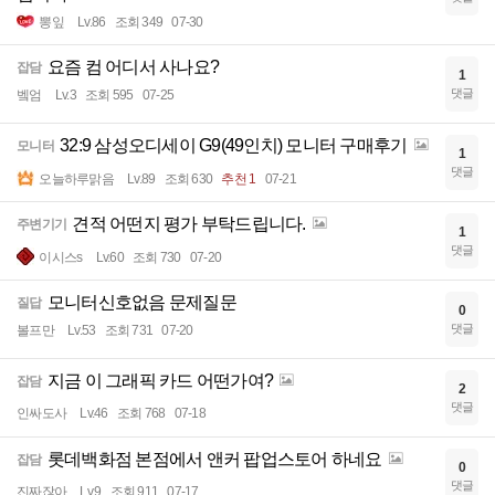
뽕잎
Lv.86
조회 349
07-30
요즘 컴 어디서 사나요?
잡담
1
댓글
벸엄
Lv.3
조회 595
07-25
32:9 삼성오디세이 G9(49인치) 모니터 구매후기
모니터
1
댓글
오늘하루맑음
Lv.89
조회 630
추천 1
07-21
견적 어떤지 평가 부탁드립니다.
주변기기
1
댓글
이시스s
Lv.60
조회 730
07-20
모니터신호없음 문제질문
질답
0
댓글
볼프만
Lv.53
조회 731
07-20
지금 이 그래픽 카드 어떤가여?
잡담
2
댓글
인싸도사
Lv.46
조회 768
07-18
롯데백화점 본점에서 앤커 팝업스토어 하네요
잡담
0
댓글
진짜잖아
Lv.9
조회 911
07-17