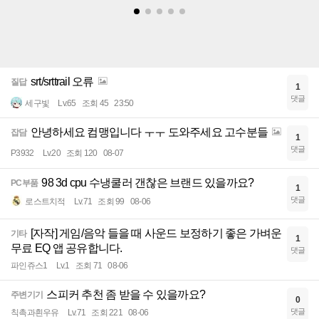
srt/srttrail 오류
질답
1
댓글
세구빛
Lv.65
조회 45
23:50
안녕하세요 컴맹입니다 ㅜㅜ 도와주세요 고수분들
잡담
1
댓글
P3932
Lv.20
조회 120
08-07
98 3d cpu 수냉쿨러 갠찮은 브랜드 있을까요?
PC부품
1
댓글
로스트치적
Lv.71
조회 99
08-06
[자작] 게임/음악 들을 때 사운드 보정하기 좋은 가벼운
기타
1
무료 EQ 앱 공유합니다.
댓글
파인쥬스1
Lv.1
조회 71
08-06
스피커 추천 좀 받을 수 있을까요?
주변기기
0
댓글
칙촉과흰우유
Lv.71
조회 221
08-06