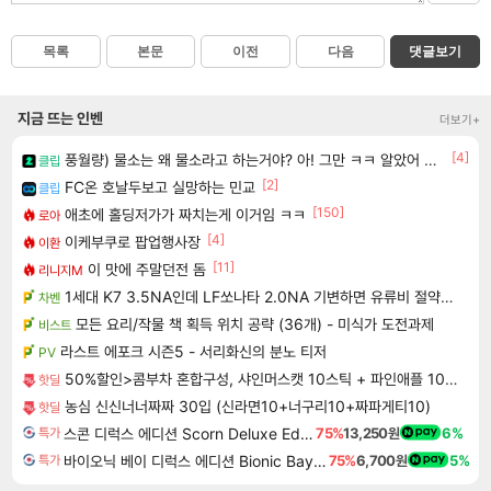
목록
본문
이전
다음
댓글보기
지금 뜨는 인벤
더보기+
[4]
풍월량) 물소는 왜 물소라고 하는거야? 아! 그만 ㅋㅋ 알았어 ㅋㅋ
클립
[2]
FC온 호날두보고 실망하는 민교
클립
[150]
애초에 홀딩저가가 짜치는게 이거임 ㅋㅋ
로아
[4]
이케부쿠로 팝업행사장
이환
[11]
이 맛에 주말던전 돔
리니지M
1세대 K7 3.5NA인데 LF쏘나타 2.0NA 기변하면 유류비 절약이 얼마나 될까요..?
차벤
모든 요리/작물 책 획득 위치 공략 (36개) - 미식가 도전과제
비스트
라스트 에포크 시즌5 - 서리화신의 분노 티저
PV
50%할인>콤부차 혼합구성, 샤인머스캣 10스틱 + 파인애플 10스틱 + 세븐베리 10스틱 + 피치 10스틱 + 레몬 10스틱, 1세트
핫딜
농심 신신너너짜짜 30입 (신라면10+너구리10+짜파게티10)
핫딜
스콘 디럭스 에디션 Scorn Deluxe Edition
75%
13,250원
6%
특가
바이오닉 베이 디럭스 에디션 Bionic Bay Deluxe Edition
75%
6,700원
5%
특가