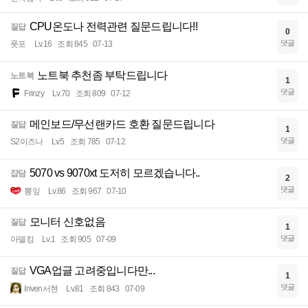
CPU온도나 전력관련 질문드립니다!!
질답
0
댓글
폿포
Lv.16
조회 845
07-13
노트북 추천좀 부탁드립니다
노트북
1
댓글
Frinzy
Lv.70
조회 809
07-12
메인보드/무선랜카드 호환 질문드립니다
질답
1
댓글
S2이즈나
Lv.5
조회 785
07-12
5070 vs 9070xt 도저히 모르겠습니다..
잡담
2
댓글
뽕잎
Lv.86
조회 967
07-10
모니터 신호없음
질답
1
댓글
아델킹
Lv.1
조회 905
07-09
VGA업글 고려중입니다만...
질답
1
댓글
Inven서현
Lv.81
조회 843
07-09