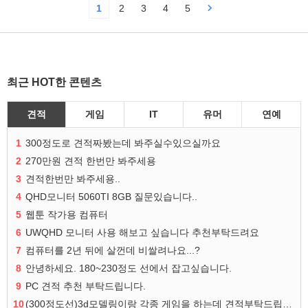
1
2
3
4
5
최근 HOT한 콘텐츠
견적
게임
IT
유머
연예
1
300정도로 견적짜봤는데 봐주실수있으실까요
2
270만원 견적 한번만 봐주세용
3
견적한번만 봐주세용..
4
QHD모니터 5060TI 8GB 질문있습니다..
5
웹툰 작가용 컴퓨터
6
UWQHD 모니터 사용 해보고 싶습니다 추천부탁드려요
7
컴퓨터를 2년 뒤에 살껀데 비쌀려나요...?
8
안녕하세요. 180~230정도 선에서 잡고싶습니다.
9
PC 견적 추천 부탁드립니다.
10
(300정도선)3d모델링이랑 각종 게임을 하는데 견적부탁드립니다!300정도선