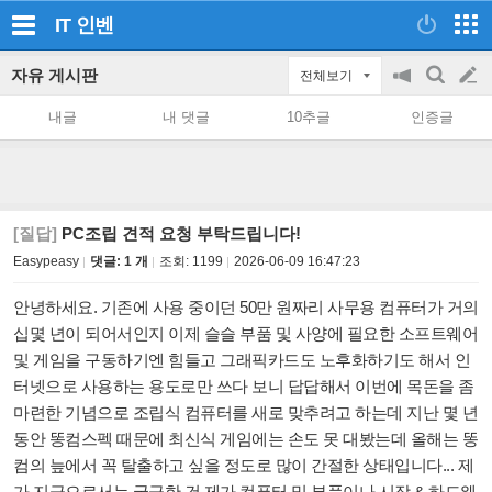
IT
인벤
자유 게시판
전체보기
공
검
글
지
색
내글
내 댓글
10추글
인증글
on/off
쓰
기
[질답]
PC조립 견적 요청 부탁드립니다!
Easypeasy
댓글: 1 개
조회:
1199
2026-06-09 16:47:23
안녕하세요. 기존에 사용 중이던 50만 원짜리 사무용 컴퓨터가 거의
십몇 년이 되어서인지 이제 슬슬 부품 및 사양에 필요한 소프트웨어
및 게임을 구동하기엔 힘들고 그래픽카드도 노후화하기도 해서 인
터넷으로 사용하는 용도로만 쓰다 보니 답답해서 이번에 목돈을 좀
마련한 기념으로 조립식 컴퓨터를 새로 맞추려고 하는데 지난 몇 년
동안 똥컴스펙 때문에 최신식 게임에는 손도 못 대봤는데 올해는 똥
컴의 늪에서 꼭 탈출하고 싶을 정도로 많이 간절한 상태입니다... 제
가 지금으로서는 궁금한 건 제가 컴퓨터 및 부품이나 시장 & 하드웨