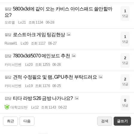
5800x3d에 같이 오는 카비스 아이스패드 쓸만할까
질답
1
요?
댓글
오르엘
Lv.21
조회 1134
06-28
로스트아크 게임 팅김현상
질답
1
댓글
Russell1
Lv.20
조회 1117
06-27
7800x3d/5070 메인보드 추천
잡담
2
댓글
카이늬인벤
Lv.20
조회 1255
06-26
견적 수정필요 및 램, GPU추천 부탁드려요
질답
2
댓글
카이늬인벤
Lv.19
조회 1176
06-25
티다 라방 S26 금방 나가나요?
잡담
0
댓글
대학교도탄
Lv.12
조회 1143
06-22
최근
다음
검색
글쓰기