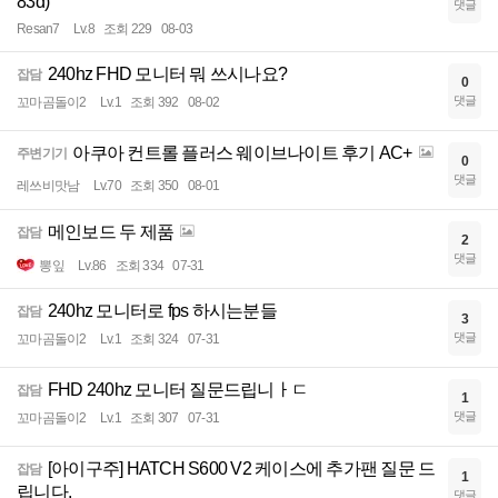
83d)
댓글
Resan7
Lv.8
조회 229
08-03
240hz FHD 모니터 뭐 쓰시나요?
잡담
0
댓글
꼬마곰돌이2
Lv.1
조회 392
08-02
아쿠아 컨트롤 플러스 웨이브나이트 후기 AC+
주변기기
0
댓글
레쓰비맛남
Lv.70
조회 350
08-01
메인보드 두 제품
잡담
2
댓글
뽕잎
Lv.86
조회 334
07-31
240hz 모니터로 fps 하시는분들
잡담
3
댓글
꼬마곰돌이2
Lv.1
조회 324
07-31
FHD 240hz 모니터 질문드립니ㅏㄷ
잡담
1
댓글
꼬마곰돌이2
Lv.1
조회 307
07-31
[아이구주] HATCH S600 V2 케이스에 추가팬 질문 드
잡담
1
립니다.
댓글