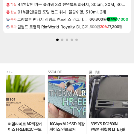
44%할인!가든 플라워 3겹 천연펄프 화장지, 30cm, 30M, 30롤, 2팩
핫딜
91%할인!클린 포밍 핸드 워시, 블랑쉬향, 510ml, 2개
핫딜
그랑블루 판타지 리링크 엔드리스 라그나로크 Granblue Fantasy Relink Endless Ragnarok
66,800원
7,000
특가
림월드 로열티 RimWorld Royalty DLC
21,500원
20%
17,200원
특가
기타
SSD/HDD
쿨러/팬
써멀라이트 M2외장케
10Gbps M.2 SSD 외장
3RSYS RC1500N
이스 HREB101C 온도
케이스 인클로저
PWM 쌍철봉 LITE (블