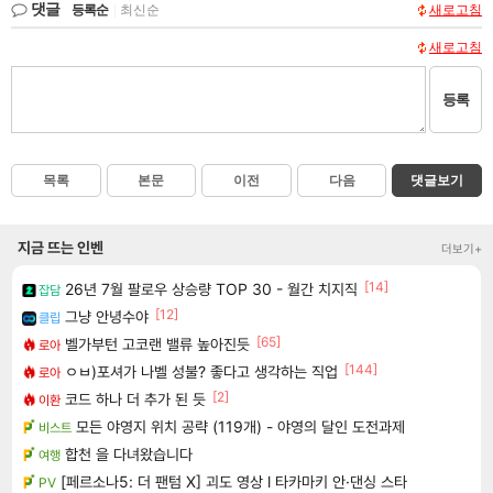
댓글
등록순
|
최신순
새로고침
새로고침
등록
목록
본문
이전
다음
댓글보기
지금 뜨는 인벤
더보기+
[14]
26년 7월 팔로우 상승량 TOP 30 - 월간 치지직
잡담
[12]
그냥 안녕수야
클립
[65]
벨가부턴 고코랜 밸류 높아진듯
로아
[144]
ㅇㅂ)포셔가 나벨 성불? 좋다고 생각하는 직업
로아
[2]
코드 하나 더 추가 된 듯
이환
모든 야영지 위치 공략 (119개) - 야영의 달인 도전과제
비스트
합천 을 다녀왔습니다
여행
[페르소나5: 더 팬텀 X] 괴도 영상 l 타카마키 안·댄싱 스타
PV