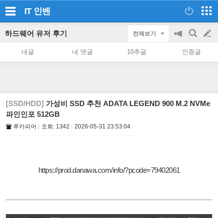
IT
인벤
하드웨어 유저 후기
전체보기
공
검
글
지
색
내글
내 댓글
10추글
인증글
on/off
쓰
기
[SSD/HDD]
가성비 SSD 추천 ADATA LEGEND 900 M.2 NVMe
파인인포 512GB
루카피어
조회:
1342
2026-05-31 23:53:04
https://prod.danawa.com/info/?pcode=79402061