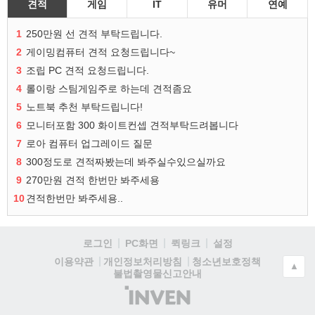
견적
게임
IT
유머
연예
1
250만원 선 견적 부탁드립니다.
2
게이밍컴퓨터 견적 요청드립니다~
3
조립 PC 견적 요청드립니다.
4
롤이랑 스팀게임주로 하는데 견적좀요
5
노트북 추천 부탁드립니다!
6
모니터포함 300 화이트컨셉 견적부탁드려봅니다
7
로아 컴퓨터 업그레이드 질문
8
300정도로 견적짜봤는데 봐주실수있으실까요
9
270만원 견적 한번만 봐주세용
10
견적한번만 봐주세용..
로그인
PC화면
퀵링크
설정
청소년보호정책
이용약관
개인정보처리방침
▲
불법촬영물신고안내
(주)
인