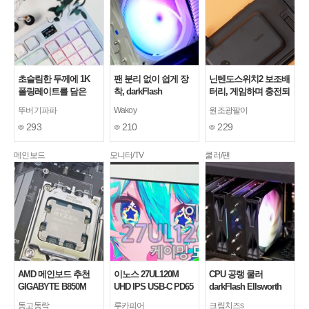
초슬림한 두께에 1K
팬 분리 없이 쉽게 장
닌텐도스위치2 보조배
폴링레이트를 담은
착, darkFlash
터리, 게임하며 충전되
darkFlash DFS99 유무
Ellsworth D31 PRO
는 벨킨 그립 후기
뚜버기파파
Wakoy
원조광팔이
선 로우 프로파일 기계
ARGB (화이트) 듀얼타
293
210
229
식 키보드
워 CPU쿨러
메인보드
모니터/TV
쿨러/팬
AMD 메인보드 추천
이노스 27UL120M
CPU 공랭 쿨러
GIGABYTE B850M
UHD IPS USB-C PD65
darkFlash Ellsworth
GAMING X WIFI6E 제
KVM HDR 게이밍 모
D31 PRO ARGB 실사
동고동락
루카피어
크림치즈s