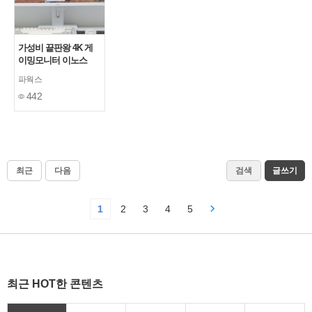
가성비 끝판왕 4K 게
이밍모니터 이노스
27UA75M UHD IPS
파웍스
USB-C HDR Ai GEN
442
멀티스탠드 무결점 사
용후기
최근
다음
검색
글쓰기
1
2
3
4
5
최근 HOT한 콘텐츠