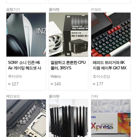
음향기기
쿨러/팬
키보드
SONY 소니 인존 H6
깔끔하고 튼튼한 CPU
래피드 트리거와 8K
Air 게이밍 헤드셋 사
쿨러, 3RSYS
지원 에이투 GK7 MX
용기
RC1500N PWM 쌍철
자석축 게이밍 키보드
루카피어
Wakoy
쵸이스진상
봉 LITE (화이트)
127
143
177
메인보드
쿨러/팬
기타