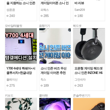
을 지원하는 소니 인존
게이밍이어폰 소니 인
바 리뷰
H6 에어 게이밍헤드셋
존 버즈(INZONE
성큼큼
파웍스
Sam209
추천!!
Buds) 사용, 청음기
240
285
180
모바일/태블릿
음향기기
헤드셋
Y700 4세대 퀵쉐어+서
소니 인존 버즈 무선
오픈형 게이밍 헤드셋
클투서치+한글내장
게이밍 이어폰 추천
소니 인존 INZONE H6
+멀티스페이스 탭갤에
Air
플레이신
칙스
그만쉬자
디션 롬 설치방법 / 능
275
189
263
력자의 LTBOX
키보드
쿨러/팬
콘솔/주변기기