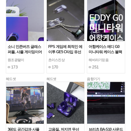
소니 인존버즈 글래스
FPS 게임에 최적인 에
어항케이스 에디 G0
퍼플, 사플 게이밍이어
이투 GE5 C타입 유선
미니타워 케이스 블랙
폰 추천
게이밍 이어폰
리뷰 후기
원조광팔이
쵸이스진상
해바라기믿음
173
170
251
헤드셋
헤드셋
음향기기
360도 공간감과 사플
고음질, 저지연 무선
브리츠 BA-S10 사운드