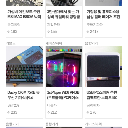
가성비 메인보드 추천
3만 원대에서 찾는 가
가정용 및 홈오피스용
MSI MAG B860M 박격
성비 듀얼타워 공랭쿨
삼성 컬러 레이저 프린
포 WIFI
러, PCCOOLER CPS
터 SL-C515W/HYP 패
동고동락
제갈환타
뚜버기파파
RT620 PRO 카본스틸
키지 추천
193
155
2417
키보드
케이스/파워
음향기기
Ducky OK-M 75KE 유
1stPlayer WD8 ARGB
USB PC스피커 추천
무선 기계식 (Red
(우드블랙) PC케이스
컴팩트한 브리츠 BZ-
Wine 축)
사용기
N1로 데스크꾸미기
Sam209
나유타
꿈여행자
233
212
176
음향기기
음향기기
케이스/파워