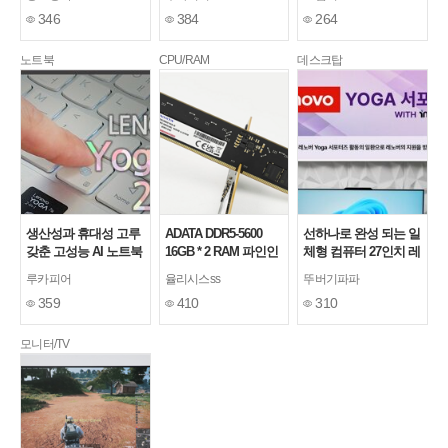
이씨현
니터 사용기
용기
346
384
264
노트북
CPU/RAM
데스크탑
생산성과 휴대성 고루
ADATA DDR5-5600
선하나로 완성 되는 일
갖춘 고성능 AI 노트북
16GB * 2 RAM 파인인
체형 컴퓨터 27인치 레
레노버 2026 요가 7
포, 데스크톱 메모리
노버 올인원PC
루카피어
율리시스ss
뚜버기파파
2in1 노트북 한 달 사용
사용 후기
IdeaCentre AIO 실 사
359
410
310
기
용기(27ILL11)
모니터/TV