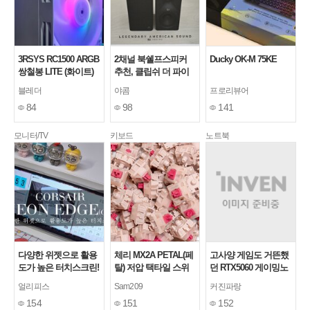
3RSYS RC1500 ARGB
2채널 북쉘프스피커
Ducky OK-M 75KE
쌍철봉 LITE (화이트)
추천, 클립쉬 더 파이
공랭 쿨러
브 2세대 Dolby Atmos
블레더
야콤
프로리뷰어
지원
84
98
141
모니터/TV
키보드
노트북
다양한 위젯으로 활용
체리 MX2A PETAL(페
고사양 게임도 거뜬했
도가 높은 터치스크린!
탈) 저압 택타일 스위
던 RTX5060 게이밍노
커세어 제논 엣지
치
트북, ANV16S-41-
얼리피스
Sam209
커진파랑
R7TF 리뷰
154
151
152