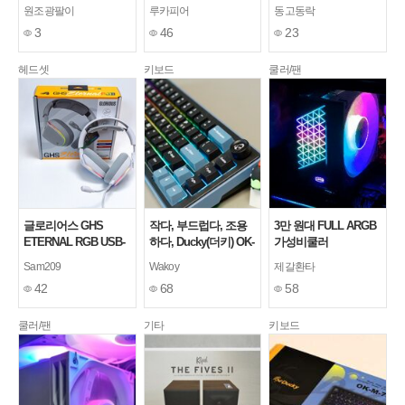
속도 테스트 (서린씨앤
Thermalright HR-
랙) 듀얼타워 공랭 쿨
원조광팔이
루카피어
동고동락
아이)
EB101 C 사용기
러
3
46
23
헤드셋
키보드
쿨러/팬
글로리어스 GHS
작다, 부드럽다, 조용
3만 원대 FULL ARGB
ETERNAL RGB USB-
하다, Ducky(더키) OK-
가성비쿨러
C 게이밍 헤드셋
M65 KE (Red Wine) 기
PCCOOLER CPS
Sam209
Wakoy
제갈환타
계식키보드
RT400 TCL
42
68
58
쿨러/팬
기타
키보드