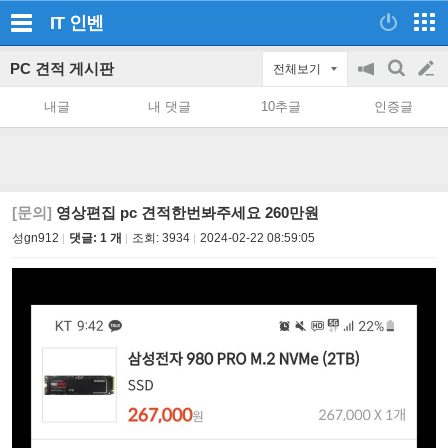
IT
인벤
PC 견적 게시판
전체보기
공
검
글
지
색
내글
내 댓글
10추글
인증글
on/off
쓰
기
[문의]
영상편집 pc 견적한번봐주세요 260만원
성gn912
댓글: 1 개
조회:
3934
2024-02-22 08:59:05