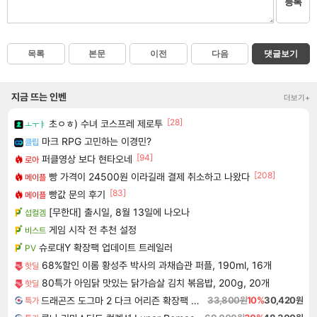
등록
목록
본문
이전
다음
댓글보기
지금 뜨는 인벤
더보기+
[28]
초ㅇㅎ) 수녀 코스프레 제로투
ㅗㅜㅑ
마크 RPG 고민하는 이경민?
클립
[94]
퍼클영상 보다 현타오네
로아
[208]
빵 가격이 24500원 이라길래 결제 취소하고 나왔다
메이플
[83]
빵값 문의 후기
메이플
[무한대] 출시일, 8월 13일에 나오나
섭컬겜
게임 시작 전 추천 설정
비스트
슈로대Y 확장팩 업데이트 트레일러
PV
68%할인 이롬 황성주 박사의 과채습관 퍼플, 190ml, 16개
핫딜
80특가 아임닭 맛있는 닭가슴살 김치 볶음밥, 200g, 20개
핫딜
드래곤즈 도그마 2 다크 어리즌 확장팩 예약구매 Dragon's Dogma 2 Dark Arisen Expansion DLC
33,800원
10%
30,420원
특가