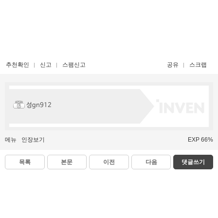
추천확인
신고
스팸신고
공유
스크랩
성gn912
메뉴
인장보기
EXP 66%
목록
본문
이전
다음
댓글쓰기