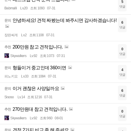
5
댓글
Babmalli
Lv.20
조회 1093
07-31
안녕하세요! 견적 짜봤는데 봐주시면 감사하겠습니다!
문의
6
댓글
장판싸게
Lv.2
조회 1108
07-31
200만원 참고 견적입니다.
추천
0
댓글
Skywalkers
Lv.92
조회 1073
07-31
형들이거 중고인데 360이면
문의
4
댓글
피노키요
Lv.33
조회 1084
07-31
이거 괜찮은 사양일까요
문의
6
댓글
Sisoso
Lv.14
조회 1216
07-31
270만원대 참고 견적입니다.
추천
0
댓글
Skywalkers
Lv.92
조회 960
08-01
견적 2가지 비교 좀 해 주세요
문의