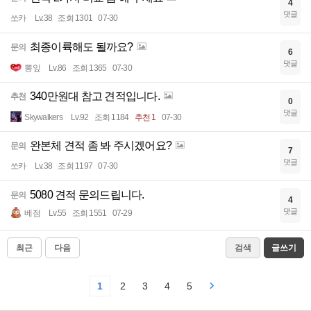
4
댓글
쏘카
Lv.38
조회 1301
07-30
최종이륙해도 될까요?
문의
6
댓글
뽕잎
Lv.86
조회 1365
07-30
340만원대 참고 견적입니다.
추천
0
댓글
Skywalkers
Lv.92
조회 1184
추천 1
07-30
완본체 견적 좀 봐 주시겠어요?
문의
7
댓글
쏘카
Lv.38
조회 1197
07-30
5080 견적 문의드립니다.
문의
4
댓글
베점
Lv.55
조회 1551
07-29
최근
다음
검색
글쓰기
1
2
3
4
5