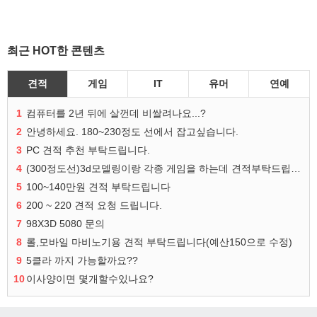
최근 HOT한 콘텐츠
견적
게임
IT
유머
연예
1
컴퓨터를 2년 뒤에 살껀데 비쌀려나요...?
2
안녕하세요. 180~230정도 선에서 잡고싶습니다.
3
PC 견적 추천 부탁드립니다.
4
(300정도선)3d모델링이랑 각종 게임을 하는데 견적부탁드립니다!300정도선
5
100~140만원 견적 부탁드립니다
6
200 ~ 220 견적 요청 드립니다.
7
98X3D 5080 문의
8
롤,모바일 마비노기용 견적 부탁드립니다(예산150으로 수정)
9
5클라 까지 가능할까요??
10
이사양이면 몇개할수있나요?