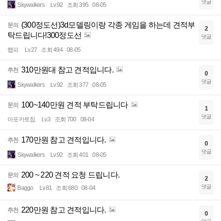
댓글
Skywalkers
Lv.92
조회 395
08-05
(300정도선)3d모델링이랑 각종 게임을 하는데 견적부
문의
2
탁드립니다!300정도선
댓글
햅피
Lv.27
조회 494
08-05
310만원대 참고 견적입니다.
추천
0
댓글
Skywalkers
Lv.92
조회 377
08-05
100~140만원 견적 부탁드립니다
문의
1
댓글
아포카토칩
Lv.3
조회 700
08-04
170만원 참고 견적입니다.
추천
0
댓글
Skywalkers
Lv.92
조회 401
08-05
200 ~ 220 견적 요청 드립니다.
문의
2
댓글
Baggo
Lv.81
조회 680
08-04
220만원 참고 견적입니다.
추천
0