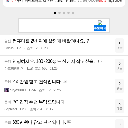
루나 리마스터드 컬렉션 Lunar Remastered Collection
69,000원
30%
48,300원
특가
컴퓨터를 2년 뒤에 살껀데 비쌀려나요...?
일반
1
댓글
Sisoso
Lv.15
조회 175
01:30
안녕하세요. 180~230정도 선에서 잡고싶습니다.
문의
5
댓글
아프리카리퍼
Lv.8
조회 590
11:29
250만원 참고 견적입니다.
추천
0
댓글
Skywalkers
Lv.92
조회 164
23:49
PC 견적 추천 부탁드립니다.
문의
6
댓글
Sophinet
Lv.86
조회 764
08-05
380만원대 참고 견적입니다.
추천
0