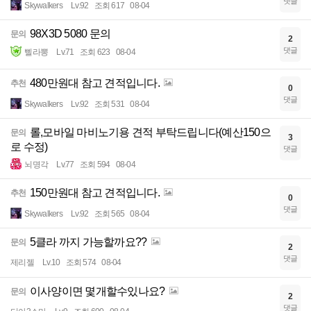
댓글
Skywalkers
Lv.92
조회 617
08-04
98X3D 5080 문의
문의
2
댓글
삘라뽕
Lv.71
조회 623
08-04
480만원대 참고 견적입니다.
추천
0
댓글
Skywalkers
Lv.92
조회 531
08-04
롤,모바일 마비노기용 견적 부탁드립니다(예산150으
문의
3
로 수정)
댓글
뇌명각
Lv.77
조회 594
08-04
150만원대 참고 견적입니다.
추천
0
댓글
Skywalkers
Lv.92
조회 565
08-04
5클라 까지 가능할까요??
문의
2
댓글
제리젤
Lv.10
조회 574
08-04
이사양이면 몇개할수있나요?
문의
2
댓글