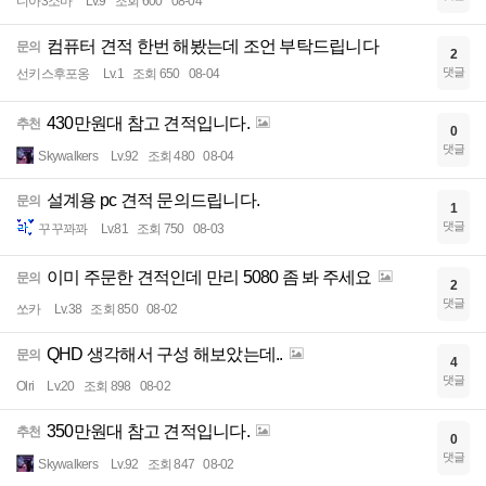
디아3소마
Lv.9
조회 600
08-04
컴퓨터 견적 한번 해봤는데 조언 부탁드립니다
문의
2
댓글
선키스후포옹
Lv.1
조회 650
08-04
430만원대 참고 견적입니다.
추천
0
댓글
Skywalkers
Lv.92
조회 480
08-04
설계용 pc 견적 문의드립니다.
문의
1
댓글
꾸꾸꽈꽈
Lv.81
조회 750
08-03
이미 주문한 견적인데 만리 5080 좀 봐 주세요
문의
2
댓글
쏘카
Lv.38
조회 850
08-02
QHD 생각해서 구성 해보았는데..
문의
4
댓글
Olri
Lv.20
조회 898
08-02
350만원대 참고 견적입니다.
추천
0
댓글
Skywalkers
Lv.92
조회 847
08-02