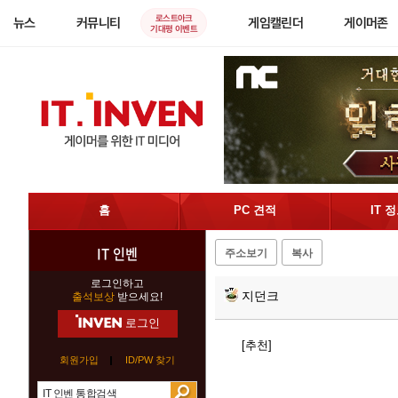
로스트아크
뉴스
커뮤니티
게임캘린더
게이머존
기대평 이벤트
홈
PC 견적
IT 
IT 인벤
주소보기
복사
로그인하고
지던크
출석보상
받으세요!
로그인
[추천]
회원가입
ID/PW 찾기