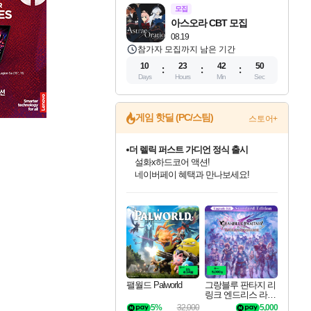
모집
아스오라 CBT 모집
08.19
참가자 모집까지 남은 기간
10
23
42
48
Days
Hours
Min
Sec
게임 핫딜 (PC/스팀)
스토어+
더 렐릭 퍼스트 가디언 정식 출시
설화x하드코어 액션!
네이버페이 혜택과 만나보세요!
인벤게임즈 8월 특별 할인!
드래곤소드: 어웨이크닝 입점!
문명 7 특별 할인!
마블 투혼 파이팅 소울즈 정식출시!
귀무자: 검의 길 예약 판매 중!
비스트 오브 리인카네이션 정식 출시!
커세어 코브 출시 기념 할인!
베데스다 40주년 기념 할인 중!
캡콤 프렌차이즈 할인 진행 중!
캡콤 일부 상품 상시 할인
스타워즈 은하계 레이서
로블록스 기프트 카드 공식 입점
인기 퍼블리셔 모음!
스팀으로 만나는 드래곤소드!
조선&고려 DLC 출시 예정
마블 히어로 총 출동&화려한 격투!
10% 할인과
게임프릭 신작 IP
해적'섬'을 발전시키자!
베데스다의 명작들을
몬헌, 바하 등 인기 IP를
몬헌 와일즈 & 드래곤즈 도그마2
인벤게임즈에서 10% 추가 적립
Robux를 가장 안전하고
최대 90% 할인가를 만나보세요!
네이버혜택과 함께 만나보세요!
50%할인&추가 적립까지!
네이버 포인트 혜택까지!
이니&베니 혜택까지!
네이버 혜택가와 함께 예약하세요!
할인&네이버혜택으로 만나보세요!
40주년 프로모션으로 만나보세요!
할인가에 만나보세요!
일부 에디션 상시 할인!
혜택으로 예약 판매 중
편안하게 충전하세요
팰월드 Palworld
그랑블루 판타지 리
링크 엔드리스 라그
나로크 업그레이드
5%
32,000
5,000