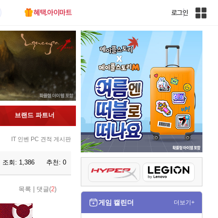
혜택.아이마트
로그인
인
벤
전
체
사
이
트
맵
브랜드 파트너
IT 인벤 PC 견적 게시판
조회:
1,386
추천:
0
목록
|
댓글(
2
)
게임 캘린더
더보기+