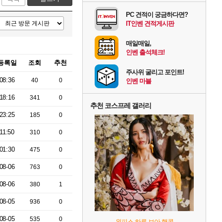
PC 견적이 궁금하다면?
IT인벤 견적게시판
매일매일,
인벤 출석체크!
등록일
조회
추천
주사위 굴리고 포인트!
08:36
40
0
인벤 마블
18:16
341
0
추천 코스프레 갤러리
23:25
185
0
11:50
310
0
01:30
475
0
08-06
763
0
08-06
380
1
08-05
936
0
08-05
535
0
원피스 하루 보아 행콕