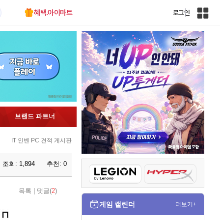
혜택.아이마트
로그인
인
벤
전
체
사
이
트
맵
브랜드 파트너
IT 인벤 PC 견적 게시판
조회:
1,894
추천:
0
목록
|
댓글(
2
)
게임 캘린더
더보기+