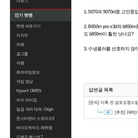
더보기
1. 5070과 9070xt중 고
인기 팟벤
2. B650m pro x3d와
팟벤 바로가기
도 b850m이 훨씬 낫나요?
치지직
차벤
3. 수냉쿨러를 선호하지 않
걸그룹
여행
해외게임정보
게임 영상
답변글 목록
HyperX OMEN
브이 라이징
[문의]
이륙 전 검토요청드립
일곱 개의 대죄: Origin
[추천]
240
몬스터헌터 스토리즈3
바이오하자드 레퀴엠
드래곤 퀘스트7