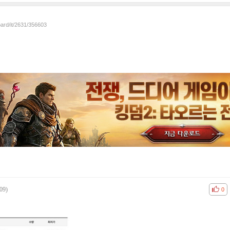
oard/it/2631/356603
09)
공감
비공
0