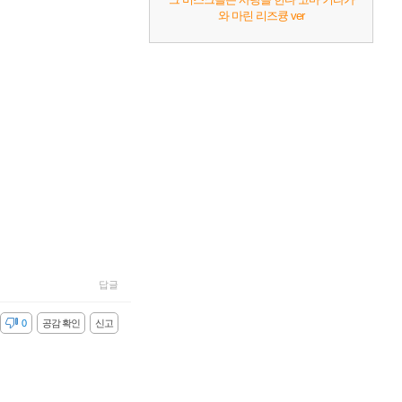
와 마린 리즈큥 ver
답글
감
0
공감 확인
신고