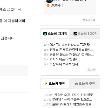
5000이니
이 조금 있어서...
새로고침
 조금 더 지불하더라
오늘의 치지직
오늘의 SOOP
괜찮습니다.
26년 7월 팔로우 상승량 TOP 30 - 월간 치지직
잡담
젠레스 존 제로 캐릭터 코스프레한 꽁주
짤방
풍월량) 물소는 왜 물소라고 하는거야? 아! 그만 ㅋㅋ
클립
치지직 애플TV 앱 출시
정보
룩삼 니니 초대석 안내
정보
더보기+
오늘의 팟벤
오늘의 핫벤
캐릭터 소개 - 카가미하라 하루
아스오라
무한대 아난타 유출과 앞으로의 예상 (루머)
섭컬겜
포트나이트에서 명일방주 엔드필드 [펠리카] 판매 예정
섭컬겜