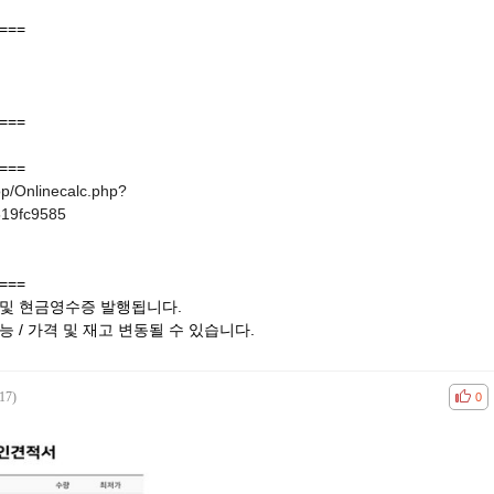
===
===
===
op/Onlinecalc.php?
19fc9585
===
서 및 현금영수증 발행됩니다.
능 / 가격 및 재고 변동될 수 있습니다.
17)
공감
비공
0