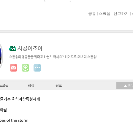
공유
스크랩
신고하기
시공이조아
스톰송의 영웅들을 뭐라고 하는지 아세요? 히어로즈 오브 더 스톰송!
프로필
랭킹
칭호
두 즐기는 호식이삼특성사제
좋아함
oes of the storm