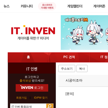
로스트아크
뉴스
커뮤니티
게임캘린더
게이머존
기대평 이벤트
홈
PC 견적
IT 
IT 인벤
주소보기
복사
로그인하고
시공이조아
출석보상
받으세요!
로그인
[문의]
회원가입
ID/PW 찾기