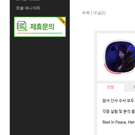
풋볼 매니저26
목록
|
댓글(
2
)
인장
암사 신사 수사 모
각종 실험 및 분석 
Rest In Peace, Her