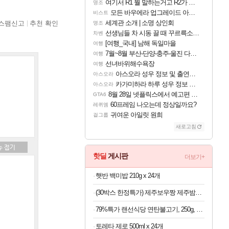
여기서 R1 뭘 말하는거고 R2가 뭘말하는걸까요?
명조
모든 바우에라 업그레이드 아이템 획득 위치 공략 (89개)
비스트
세계관 소개 | 소명 상인회
스팸신고
추천 확인
명조
선생님들 차 시동 끌 때 꾸르륵소리나는데
차벤
[여행_국내] 남해 독일마을
여행
7월~8월 부산-단양-충주-울진 다녀왔어요~
여행
선녀바위해수욕장
여행
아스오라 성우 정보 및 출연작 모음
아스오라
카가미하라 하루 성우 정보 및 주요 필모
아스오라
8월 28일 넷플릭스에서 예고편 공개 예정
GTA6
60프레임 나오는데 정상일까요?
레퀴엠
귀여운 아일릿 원희
걸그룹
새로고침
핫딜
게시판
더보기+
햇반 백미밥 210g x 24개
(30박스 한정특가) 제주보우짱 제주밤호박 미니단호박 로얄과 5kg
79%특가 랜선식당 연탄불고기, 250g, 4개
토레타 제로 500ml x 24개