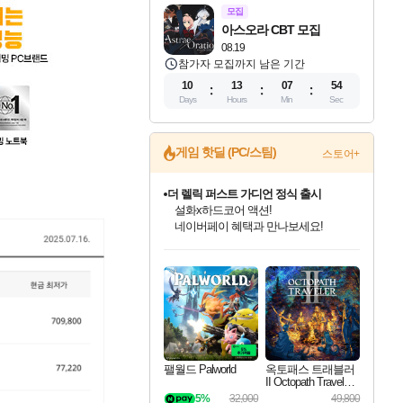
모집
아스오라 CBT 모집
08.19
참가자 모집까지 남은 기간
10
13
07
53
Days
Hours
Min
Sec
게임 핫딜 (PC/스팀)
스토어+
더 렐릭 퍼스트 가디언 정식 출시
설화x하드코어 액션!
네이버페이 혜택과 만나보세요!
인벤게임즈 8월 특별 할인!
드래곤소드: 어웨이크닝 입점!
문명 7 특별 할인!
마블 투혼 파이팅 소울즈 정식출시!
귀무자: 검의 길 예약 판매 중!
비스트 오브 리인카네이션 정식 출시!
커세어 코브 출시 기념 할인!
베데스다 40주년 기념 할인 중!
캡콤 프렌차이즈 할인 진행 중!
캡콤 일부 상품 상시 할인
스타워즈 은하계 레이서
로블록스 기프트 카드 공식 입점
인기 퍼블리셔 모음!
스팀으로 만나는 드래곤소드!
조선&고려 DLC 출시 예정
마블 히어로 총 출동&화려한 격투!
10% 할인과
게임프릭 신작 IP
해적'섬'을 발전시키자!
베데스다의 명작들을
몬헌, 바하 등 인기 IP를
몬헌 와일즈 & 드래곤즈 도그마2
인벤게임즈에서 10% 추가 적립
Robux를 가장 안전하고
최대 90% 할인가를 만나보세요!
네이버혜택과 함께 만나보세요!
50%할인&추가 적립까지!
네이버 포인트 혜택까지!
이니&베니 혜택까지!
네이버 혜택가와 함께 예약하세요!
할인&네이버혜택으로 만나보세요!
40주년 프로모션으로 만나보세요!
할인가에 만나보세요!
일부 에디션 상시 할인!
혜택으로 예약 판매 중
편안하게 충전하세요
팰월드 Palworld
옥토패스 트래블러
II Octopath Traveler I
I
5%
32,000
49,800