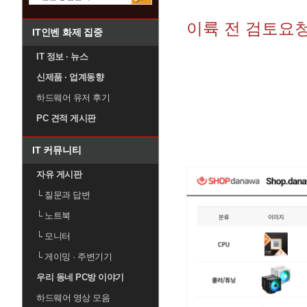
이륙 전 검토요
IT인벤 화제 집중
IT 정보 · 뉴스
신제품 · 업계동향
하드웨어 유저 후기
PC 견적 게시판
IT 커뮤니티
자유 게시판
└
질문과 답변
└
노트북
└
모니터
└
게이밍 · 주변기기
우리 동네 PC방 이야기
하드웨어 영상 모음