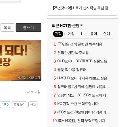
[26년첫수확]초특가 산지직송 해남 꿀고구마 3kg
최근 HOT한 콘텐츠
목록
글쓰기
견적
게임
IT
유머
연예
1
270만원 견적 한번만 봐주세용
2
견적한번만 봐주세용..
3
QHD모니터 5060TI 8GB 질문있습니다..
4
웹툰 작가용 컴퓨터
5
UWQHD 모니터 사용 해보고 싶습니다 추천부탁드려요
6
컴퓨터를 2년 뒤에 살껀데 비쌀려나요...?
새로고침
7
안녕하세요. 180~230정도 선에서 잡고싶습니다.
8
PC 견적 추천 부탁드립니다.
감
0
공감 확인
신고
9
(300정도선)3d모델링이랑 각종 게임을 하는데 견적부탁드립니다!300정도선
10
100~140만원 견적 부탁드립니다