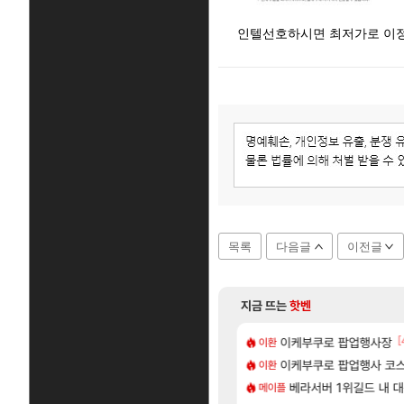
인텔선호하시면 최저가로 이정
목록
다음글
이전글
지금 뜨는
핫벤
[141]
[
욕장
가가 짜치는게 이거임 ㅋㅋ
이케부쿠로 팝업행사장
카가미하라 하루 성우 
아스오라
이환
[59]
넷플릭스에서 예고편 공개 예정
게 까네
이케부쿠로 팝업행사 코스
모든 요리/작물 책 획득 위치
비스트
이환
[1]
[8]
자연흡기?
드팔아 월 2천만원 넘게 버는 인간 있던데
무한대 아난타 유출과 앞
베라서버 1위길드 내 대
섭컬겜
메이플