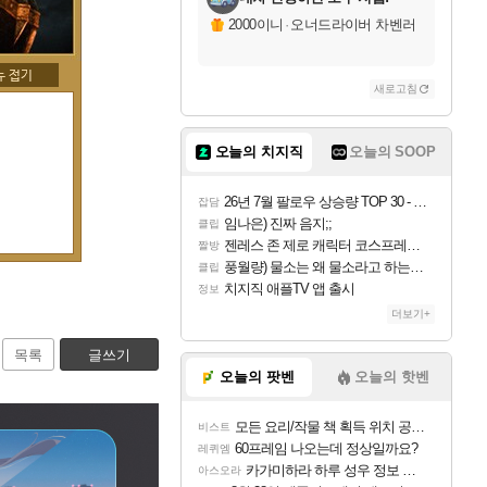
2000이니
·
오너드라이버 차벤러
새로고침
오늘의 치지직
오늘의 SOOP
26년 7월 팔로우 상승량 TOP 30 - 월간 치지직
잡담
임나은) 진짜 음지;;
클립
젠레스 존 제로 캐릭터 코스프레한 꽁주
짤방
풍월량) 물소는 왜 물소라고 하는거야? 아! 그만 ㅋㅋ 알았어 ㅋㅋ
클립
치지직 애플TV 앱 출시
정보
더보기+
목록
글쓰기
오늘의 팟벤
오늘의 핫벤
모든 요리/작물 책 획득 위치 공략 (36개) - 미식가 도전과제
비스트
60프레임 나오는데 정상일까요?
레퀴엠
카가미하라 하루 성우 정보 및 주요 필모
아스오라