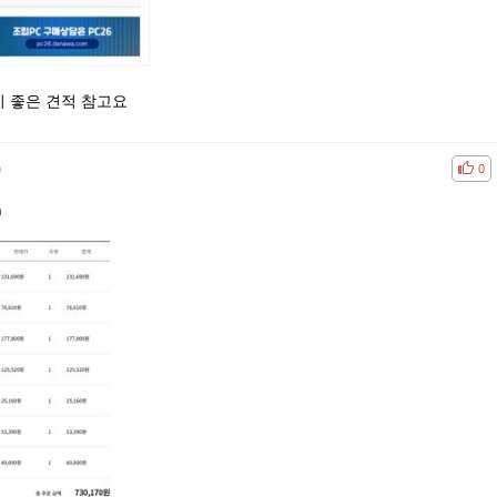
 좋은 견적 참고요
)
공감
비공
0