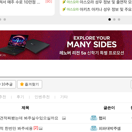
[90]
[23]
서리화신의 분노 티저
주 수로 10만점 치고있으면 ㅋㅋ
아스오라 성우 정보 및 출연작 
와 와 와 이게 나에게도?
아스오라
리니지M
[173]
테이크투 “내부 예상 크게 넘어”
분내학개론
아키츠 아키나 성우 정보 및 주요
아스오라
메이플
10추글
즐겨찾기
추천
후기
인벤추천
기타
제목
글쓴이
로 견적짜봤는데 봐주실수있으실까요
햅피
[2]
견적 한번만 봐주세용
피파대박주셈