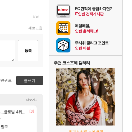
PC 견적이 궁금하다면?
IT인벤 견적게시판
답글
매일매일,
새로고침
인벤 출석체크!
주사위 굴리고 포인트!
인벤 마블
등록
추천 코스프레 갤러리
맨위로
글쓰기
더보기+
[146]
[3]
[141
글로벌 4위로 부상
 ㅋㅋㅋ
선녀바위해수욕장
애초에 홀딩저가가 짜치는게 이거임 ㅋㅋ
여행
로아
[59]
?
8월 28일 넷플릭스에서 예고편 공개 예정
ㅇㅂ ) 재밌게 까네
GTA6
메이플
[1]
 필모
아반테 2.0 자연흡기?
아이템매니아에 골드팔아 월 2천만원 넘게 버는 인간 
차벤
와우
원피스 하루 보아 행콕