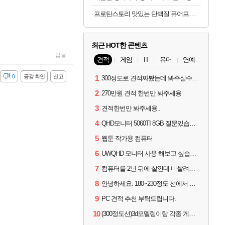
프로틴스토리 맛있는 단백질 퓨어프로틴7 3kg
최근 HOT한 콘텐츠
답글
견적
게임
IT
유머
연예
감
0
공감 확인
신고
1
300정도로 견적짜봤는데 봐주실수있으실까요
2
270만원 견적 한번만 봐주세용
3
견적한번만 봐주세용..
4
QHD모니터 5060TI 8GB 질문있습니다..
5
웹툰 작가용 컴퓨터
6
UWQHD 모니터 사용 해보고 싶습니다 추천부탁드려요
7
컴퓨터를 2년 뒤에 살껀데 비쌀려나요...?
8
안녕하세요. 180~230정도 선에서 잡고싶습니다.
9
PC 견적 추천 부탁드립니다.
10
(300정도선)3d모델링이랑 각종 게임을 하는데 견적부탁드립니다!300정도선