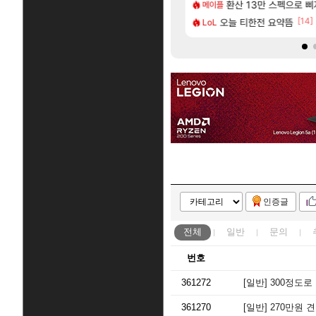
[20]
업그레이드 아이템 획득 위치 공략 (89개)
로벌서버 해외 유저 반응
라스트 에포크 시즌5 - 
환산 13만 스펙으로 삐져서 매
PV
메이플
[10]
[14]
렘 위치 공략 (30개) - 방랑 결투가
주말던전 돔
오늘 티한전 요약뜸
‘GTA 6’ 예판 흥행…
해외겜
LoL
인증글
전체
일반
문의
번호
361272
[일반]
300정도
361270
[일반]
270만원 