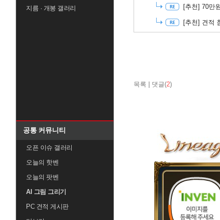
[추천]
70만
지름 · 개봉 갤러리
[추천]
견적 
목록
|
댓글(
2
)
공통 커뮤니티
오픈 이슈 갤러리
오늘의 핫벤
오늘의 팟벤
AI 그림 그리기
PC 견적 게시판