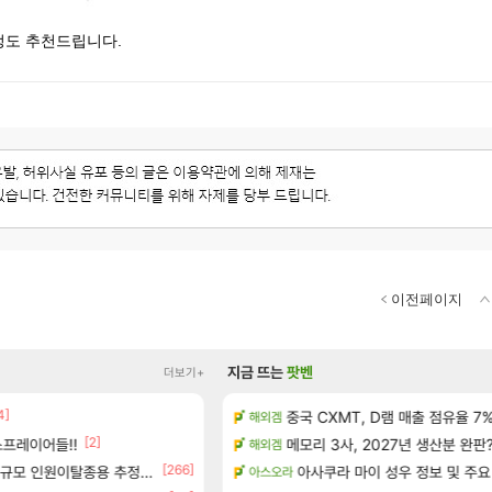
도 추천드립니다.
이전페이지
지금 뜨는
팟벤
더보기+
4]
정보 및 주요 필모
중국 CXMT, D램 매출 점유율 7%…
태극기 또 거꾸로 해놨네 미친것들
해외겜
메이플
[2]
[17]
프레이어들!!
 공략 (36개) - 미식가 도전과제
메모리 3사, 2027년 생산분 완판
오만9층 주긴주는군요?
해외겜
리니지M
[266]
[29]
으로의 예상 (루머)
규모 인원이탈종용 추정사건
t1 3세트 진 이유
아사쿠라 마이 성우 정보 및 주요
아스오라
LoL