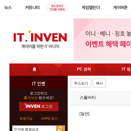
로스트아크
뉴스
커뮤니티
게임캘린더
게이머존
기대평 이벤트
홈
PC 견적
IT 
IT 인벤
주소보기
복사
로그인하고
스몰바티
출석보상
받으세요!
로그인
[일반]
회원가입
ID/PW 찾기