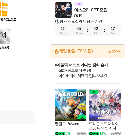
모집
아스오라 CBT 모집
08.19
참가자 모집까지 남은 기간
10
05
02
16
Days
Hours
Min
Sec
게임 핫딜 (PC/스팀)
스토어+
베데스다 40주년 기념 할인 중!
베데스다의 명작들을
40주년 프로모션으로 만나보세요!
인벤게임즈 8월 특별 할인!
드래곤소드: 어웨이크닝 입점!
문명 7 특별 할인!
마블 투혼 파이팅 소울즈 정식출시!
귀무자: 검의 길 예약 판매 중!
비스트 오브 리인카네이션 정식 출시!
커세어 코브 출시 기념 할인!
더 렐릭 퍼스트 가디언 정식 출시
캡콤 프렌차이즈 할인 진행 중!
캡콤 일부 상품 상시 할인
스타워즈 은하계 레이서
로블록스 기프트 카드 공식 입점
인기 퍼블리셔 모음!
스팀으로 만나는 드래곤소드!
조선&고려 DLC 출시 예정
마블 히어로 총 출동&화려한 격투!
10% 할인과
게임프릭 신작 IP
해적'섬'을 발전시키자!
설화x하드코어 액션!
몬헌, 바하 등 인기 IP를
몬헌 와일즈 & 드래곤즈 도그마2
인벤게임즈에서 10% 추가 적립
Robux를 가장 안전하고
최대 90% 할인가를 만나보세요!
네이버혜택과 함께 만나보세요!
50%할인&추가 적립까지!
네이버 포인트 혜택까지!
이니&베니 혜택까지!
네이버 혜택가와 함께 예약하세요!
할인&네이버혜택으로 만나보세요!
네이버페이 혜택과 만나보세요!
할인가에 만나보세요!
일부 에디션 상시 할인!
혜택으로 예약 판매 중
편안하게 충전하세요
팰월드 Palworld
드래곤소드 어웨이
크닝 디럭스 에디션
DragonSword Awake
5%
32,000
10%
55,000