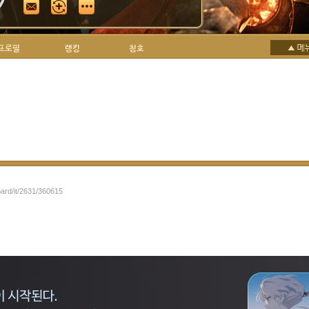
프로필
랭킹
칭호
oard/it/2631/360615