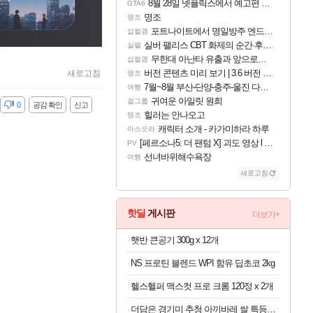
8월 28일 넷플릭스에서 예고편 공개 예정
GTA6
명조
명조
포트나이트에서 명일방주 엔드필드 [펠리카] 판매 예정
섭컬겜
실버 팰리스 CBT 화제의 순간·후기 모음
실팰
무한대 아난타 유출과 앞으로의 예상 (루머)
섭컬겜
버전 콘텐츠 미리 보기 | 3.6 버전 「신기루 속 등불 그림자, 속세에 깃든 검의 결심」이 8월 20일에 업데이트됩니다!
새로고침
명조
7월~8월 부산-단양-충주-울진 다녀왔어요~
여행
귀여운 아일릿 원희
걸그룹
감
0
공감 확인
신고
힐러는 안나오고
명조
캐릭터 소개 - 카가미하라 하루
아스오라
[페르소나5: 더 팬텀 X] 괴도 영상 l 타카마키 안·댄싱 스타
PV
선녀바위해수욕장
여행
새로고침
핫딜
게시판
더보기+
햇반 큰공기 300g x 12개
NS 프로틴 블렌드 WPI 함유 딥초코 2kg
헬스헬퍼 맥스컷 프로 크롬 120정 x 2개
더담은 경기미 추청 아끼바레 쌀 특등급 10kg