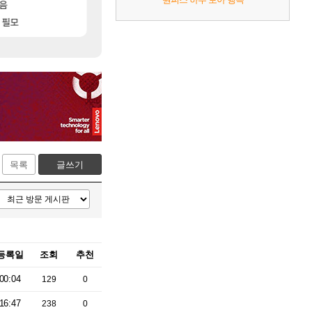
[20]
모음
모든 바우에라 업그레이드 아이템 획득 위치 공략 
아이온2 글로벌서버 해외 유저 반응
비스트
아이온2
[10]
 필모
모든 엘리트 골렘 위치 공략 (30개) - 방랑 
이 맛에 주말던전 돔
비스트
리니지M
목록
글쓰기
등록일
조회
추천
00:04
129
0
16:47
238
0