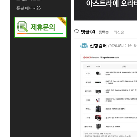
풋볼 매니저26
(2)
댓글
등록순
|
최신순
신형컴터
(2026-05-12 16:18: