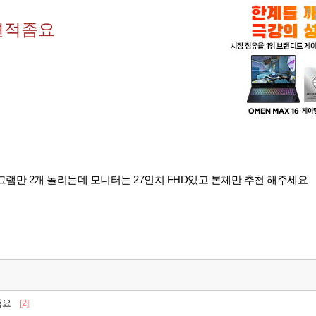
견적좀요
램만 2개 돌리는데 모니터는 27인치 FHD있고 본체만 추천 해주세요
좀요
[2]