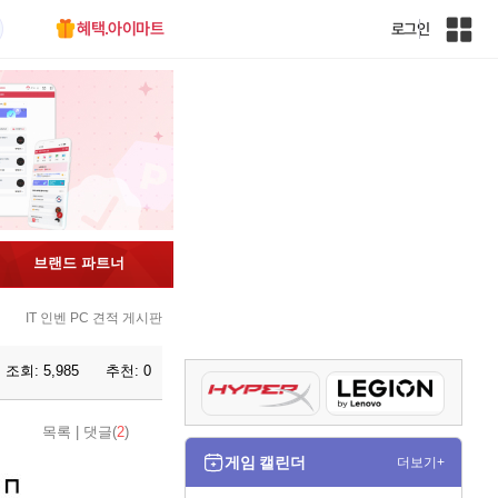
혜택.아이마트
로그인
인
벤
전
체
사
이
트
맵
브랜드 파트너
IT 인벤 PC 견적 게시판
조회:
5,985
추천:
0
목록
|
댓글(
2
)
게임 캘린더
더보기+