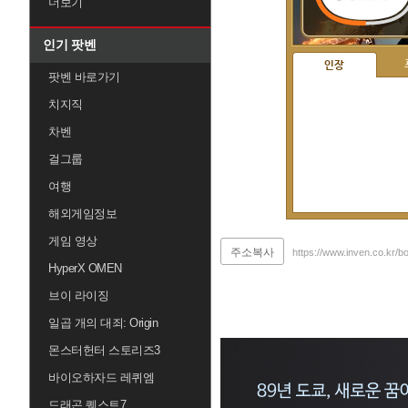
더보기
인기 팟벤
인장
팟벤 바로가기
치지직
차벤
걸그룹
여행
해외게임정보
게임 영상
주소복사
https://www.inven.co.kr/b
HyperX OMEN
브이 라이징
일곱 개의 대죄: Origin
몬스터헌터 스토리즈3
바이오하자드 레퀴엠
드래곤 퀘스트7