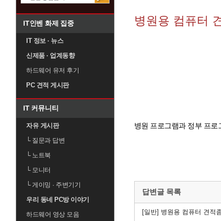
병원용 컴퓨터 
IT인벤 화제 집중
IT 정보 · 뉴스
신제품 · 업계동향
하드웨어 유저 후기
PC 견적 게시판
IT 커뮤니티
병원 프로그램과 정부 프로그
자유 게시판
└
질문과 답변
└
노트북
└
모니터
└
게이밍 · 주변기기
답변글 목록
우리 동네 PC방 이야기
[일반]
병원용 컴퓨터 견적
하드웨어 영상 모음