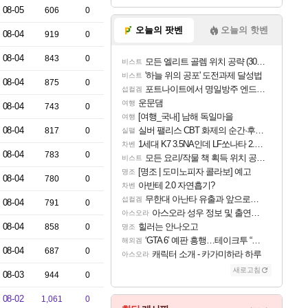
08-05
606
0
오늘의 팟벤
오늘의 핫벤
08-04
919
0
08-04
843
0
모든 엘리트 골렘 위치 공략 (30개) - 방랑 결투가
비스트
'하늘 위의 공포' 도전과제 달성법
비스트
08-04
875
0
포트나이트에서 명일방주 엔드필드 [펠리카] 판매 예정
섭컬겜
운문댐
여행
08-04
743
0
[여행_국내] 남해 독일마을
여행
08-04
실버 팰리스 CBT 화제의 순간·후기 모음
817
0
실팰
1세대 K7 3.5NA인데 LF쏘나타 2.0NA 기변하면 유류비 절약이 얼마나 될까요..?
차벤
08-04
783
0
모든 요리/작물 책 획득 위치 공략 (36개) - 미식가 도전과제
비스트
[명조 | 도미노피자 콜라보] 예고
명조
08-04
780
0
아반테 2.0 자연흡기?
차벤
무한대 아난타 유출과 앞으로의 예상 (루머)
섭컬겜
08-04
791
0
아스오라 성우 정보 및 출연작 모음
아스오라
08-04
힐러는 안나오고
858
0
명조
‘GTA 6’ 예판 흥행…테이크투 “내부 예상 크게 넘어”
해외겜
08-04
687
0
캐릭터 소개 - 카가미하라 하루
아스오라
새로고침
08-03
944
0
08-02
1,061
0