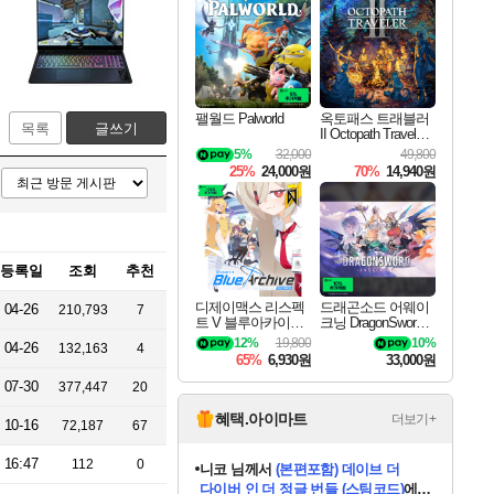
최대 90% 할인가를 만나보세요!
네이버혜택과 함께 만나보세요!
50%할인&추가 적립까지!
이니&베니 혜택까지!
네이버 혜택가와 함께 예약하세요!
할인&네이버혜택으로 만나보세요!
네이버페이 혜택과 만나보세요!
40주년 프로모션으로 만나보세요!
할인가에 만나보세요!
일부 에디션 상시 할인!
혜택으로 예약 판매 중
편안하게 충전하세요
팰월드 Palworld
옥토패스 트래블러
목록
글쓰기
II Octopath Traveler I
I
5%
32,000
49,800
25%
24,000원
70%
14,940원
등록일
조회
추천
디제이맥스 리스펙
드래곤소드 어웨이
04-26
210,793
7
트 V 블루아카이브
크닝 DragonSword A
팩 DJMAX RESPE
wakening
12%
19,800
10%
04-26
132,163
4
CT V Blue Archive P
65%
6,930원
33,000원
ack DLC
07-30
377,447
20
혜택.아이마트
더보기+
10-16
72,187
67
16:47
112
0
니코
님께서
(본편포함) 데이브 더
다이버 인 더 정글 번들 (스팀코드)
에