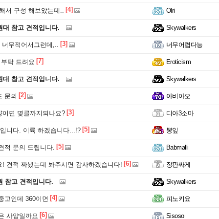
[4]
해서 구성 해보았는데..
Olri
원대 참고 견적입니다.
Skywalkers
[3]
 너무적어서그런데,..
너무어렵다능
[7]
적 부탁 드려요
Eroticism
원대 참고 견적입니다.
Skywalkers
[2]
 문의
아비아오
[3]
이면 몇클까지되나요?
디아3소마
[5]
입니다. 이륙 하겠습니다...!?
뽕잎
[5]
견적 문의 드립니다.
Babmalli
[6]
! 견적 짜봤는데 봐주시면 감사하겠습니다!
장판싸게
원 참고 견적입니다.
Skywalkers
[4]
중고인데 360이면
피노키요
[6]
은 사양일까요
Sisoso