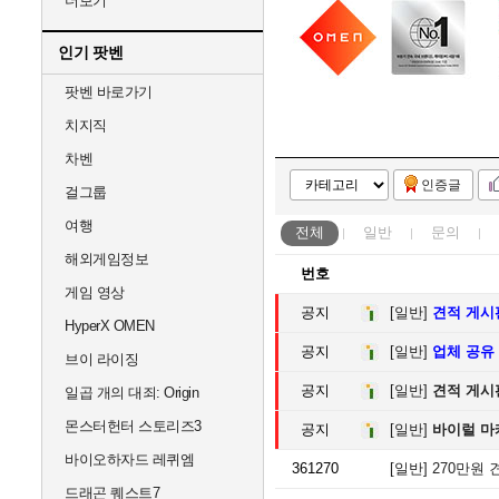
더보기
인기 팟벤
팟벤 바로가기
치지직
차벤
인증글
걸그룹
여행
전체
일반
문의
해외게임정보
번호
게임 영상
공지
[일반]
견적 게시
HyperX OMEN
공지
[일반]
업체 공유
브이 라이징
공지
[일반]
견적 게시
일곱 개의 대죄: Origin
몬스터헌터 스토리즈3
공지
[일반]
바이럴 마
바이오하자드 레퀴엠
361270
[일반]
270만원 
드래곤 퀘스트7