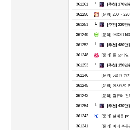
361261
[추천]
170만
361250
[문의]
200 ~ 2
361251
[추천]
220만
361249
[문의]
98X3D 5
361252
[추천]
480만
361248
[문의]
롤,모바일 
361253
[추천]
150만
361246
[문의]
5클라 까
361245
[문의]
이사양이면
361243
[문의]
컴퓨터 견
361254
[추천]
430만
361242
[문의]
설계용 pc
361241
[문의]
이미 주문한