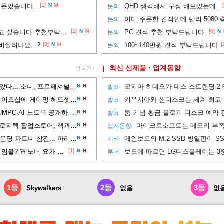
[1]
 질문있습니다..
N
H
QHD 생각해서 구성 해보았는데..
문의
이미 주문한 견적인데 만리 5080 
문의
[1]
[6]
UWQHD 모니터 사용 해보고 싶습니다 추천부탁드려요
N
H
PC 견적 추천 부탁드립니다.
N
문의
[9]
[
비쌀려나요...?
N
H
100~140만원 견적 부탁드립니다
문의
최신 신제품 · 업계동향
더보기+
사운드 디테일과 착용감 잡았다... 소니, 프로페셔널 이어폰 'IER-M500' 공개
N
H
발표
스틸시리즈, 강남 신세계 게이즈샵에 게이밍 헤드셋 입점
N
H
발표
창립 50주년 맞은 에이서, UMPC·AI 노트북 공개하는 '에이서 데이 2026' 개최
N
H
발표
교보문고 강남점에 등장한 로지텍 팝업스토어, 책과 타이핑 경험을 잇는다
N
H
업계동향
레노버 리전, EWC 2026 파운딩 파트너 참전... 파리 현장에 PC 및 모니터 공급
N
H
기타
[1]
외장 그래픽 없이도 AAA 게임을? '레노버 요가 프로 7a'
N
H
루머
1등
2등
3등
Skywalkers
없음
없