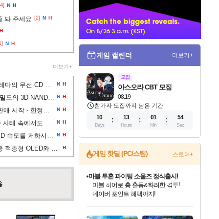
[4]
N
H
너
[2]
좀 봐 주세요
N
H
H
1]
N
H
게임 캘린더
더보기+
더보기+
모집
코지마 히데오가 데스 스트랜딩 2 테마의 무선 CD 플레이어를 공개했습니다. 한정판으로 출시되는 이 제품은 약 160달러
N
H
아스오라 CBT 모집
08.19
키옥시아와 샌디스크는 세계 최고 밀도의 3D NAND 플래시를 선보였습니다
N
H
참가자 모집까지 남은 기간
둠 기념 황금 플로피 디스크 예약 판매 시작 - 한정판 '모조 금도금' 더미 디스크 2개와 상자가 게임스톱에서 30달러에 판매
N
H
10
13
01
53
마이크로소프트는 메모리 부족 사태 속에서도 8GB RAM으로 윈도우 11을 원활하게 작동시키겠다고 약속
N
H
Days
Hours
Min
Sec
메인보드의 M.2 SSD 방열판이 SSD 속도를 저하시킬 수 있습니다. 테스트한 20개 보드 중 6개만 방열판과 완전히 접촉했습니다.
N
H
보도에 따르면 LG디스플레이는 3중 적층형 OLED와 유사한 화질을 가진 저가형 2중 레이어 탠덤 W-OLED 디스플레이를 개발 중
H
게임 핫딜 (PC/스팀)
스토어+
마블 투혼 파이팅 소울즈 정식출시!
음
마블 히어로 총 출동&화려한 격투!
네이버 포인트 혜택까지!
인벤게임즈 8월 특별 할인!
드래곤소드: 어웨이크닝 입점!
문명 7 특별 할인!
귀무자: 검의 길 예약 판매 중!
비스트 오브 리인카네이션 정식 출시!
커세어 코브 출시 기념 할인!
더 렐릭 퍼스트 가디언 정식 출시
베데스다 40주년 기념 할인 중!
캡콤 프렌차이즈 할인 진행 중!
캡콤 일부 상품 상시 할인
스타워즈 은하계 레이서
로블록스 기프트 카드 공식 입점
인기 퍼블리셔 모음!
스팀으로 만나는 드래곤소드!
조선&고려 DLC 출시 예정
10% 할인과
게임프릭 신작 IP
해적'섬'을 발전시키자!
설화x하드코어 액션!
베데스다의 명작들을
몬헌, 바하 등 인기 IP를
몬헌 와일즈 & 드래곤즈 도그마2
인벤게임즈에서 10% 추가 적립
Robux를 가장 안전하고