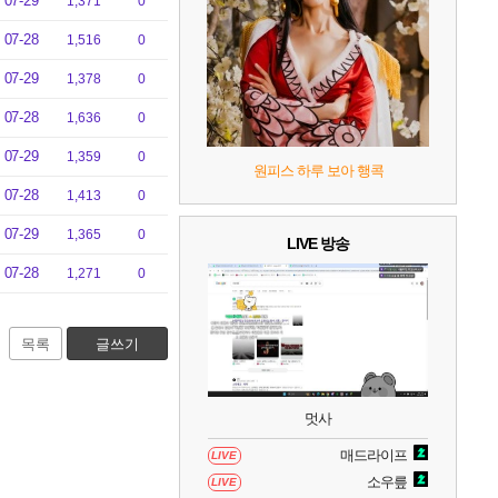
07-29
1,371
0
8
헤일로: 캠페인 이볼브드
2
07-28
1,516
0
07-29
1,378
0
9
캡틴 츠바사 2 월드 파이터즈
07-28
1,636
0
10
레고 배트맨: 레거시 오브 더 다크 나이트
07-29
1,359
0
원피스 하루 보아 행콕
07-28
1,413
0
07-29
1,365
0
LIVE 방송
07-28
1,271
0
목록
글쓰기
멋사
매드라이프
LIVE
소우릎
LIVE