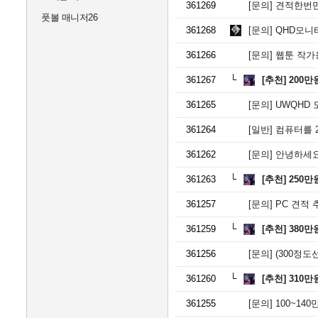
361269
[문의]
견적한번만
풋볼 매니저26
361268
[문의]
QHD모니터 
361266
[문의]
웹툰 작가
361267
[추천]
200만
361265
[문의]
UWQHD
361264
[일반]
컴퓨터를 2
361262
[문의]
안녕하세요.
361263
[추천]
250만
361257
[문의]
PC 견적 
361259
[추천]
380만
361256
[문의]
(300정도선)3
361260
[추천]
310만
361255
[문의]
100~14