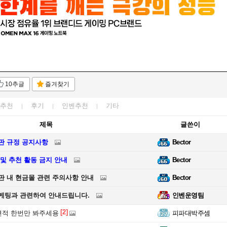
10추글
즐겨찾기
추천
후기
인벤추천
기타
제목
글쓴이
판 규정 공지사항
Bector
 및 추천 활동 금지 안내
Bector
판 내 현금몰 관련 주의사항 안내
Bector
케팅과 관련하여 안내드립니다.
인벤운영팀
[2]
견적 한번만 봐주세용
피파대박주셈