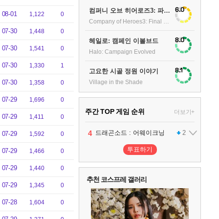
6.0
컴퍼니 오브 히어로즈3: 파이널 스탠드
08-01
1,122
0
Company of Heroes3: Final stand
07-30
1,448
0
8.0
헤일로: 캠페인 이볼브드
07-30
1,541
0
Halo: Campaign Evolved
07-30
1,330
1
8.1
고요한 시골 정원 이야기
Village in the Shade
07-30
1,358
0
07-29
1,696
0
주간 TOP 게임 순위
더보기+
07-29
1,411
0
1
2
3
4
팰월드
프로야구스피리츠2026
드래곤소드 : 어웨이크닝
어쌔신 크리드: 블랙 플래그 리싱크드
1
2
2
07-29
1,592
0
5
블라인드 삼국
1
투표하기
07-29
1,466
0
07-29
6
그랑블루 판타지 리링크 - 엔드리스 라그나로크
1
1,440
0
추천 코스프레 갤러리
07-29
1,345
0
7
리듬 천국 미라클 스타즈
2
07-28
1,604
0