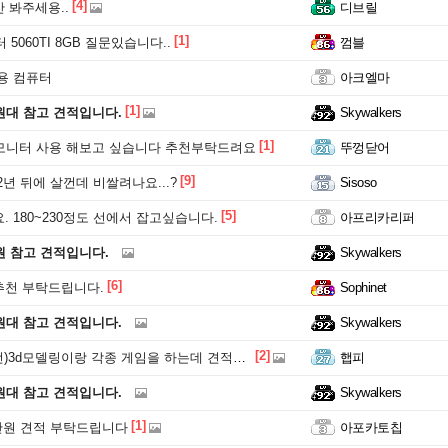
[4]
 봐주세용..
디브릴
[1]
5060TI 8GB 질문있습니다..
껌블
용 컴퓨터
아크엘마
[1]
원대 참고 견적입니다.
Skywalkers
[1]
 모니터 사용 해보고 싶습니다 추천부탁드려요
뚜껑닫어
[9]
년 뒤에 살껀데 비쌀려나요...?
Sisoso
[5]
 180~230정도 선에서 잡고싶습니다.
아프리카리퍼
원 참고 견적입니다.
Skywalkers
[6]
추천 부탁드립니다.
Sophinet
원대 참고 견적입니다.
Skywalkers
[2]
d모델링이랑 각종 게임을 하는데 견적부탁드립니다!300정도선
햅피
원대 참고 견적입니다.
Skywalkers
[1]
0만원 견적 부탁드립니다
아포카토칩