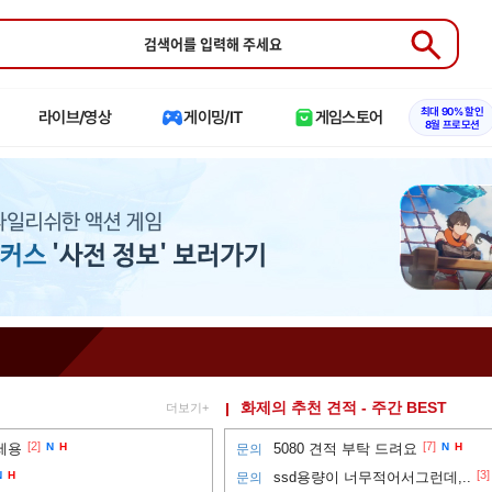
Submit
최대 90% 할인
라이브/영상
게이밍/IT
게임스토어
8월 프로모션
화제의 추천 견적 - 주간 BEST
더보기+
[2]
[7]
세용
N
H
5080 견적 부탁 드려요
N
H
문의
[3]
N
H
ssd용량이 너무적어서그런데,..
문의