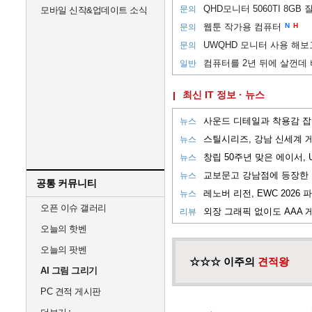
QHD모니터 5060TI 8GB
문의
모바일 신작&업데이트 소식
웹툰 작가용 컴퓨터
N
H
문의
문의
컴퓨터를 2년 뒤에 살껀데 
일반
최신 IT 정보 · 뉴스
뉴스
뉴스
뉴스
뉴스
공통 커뮤니티
뉴스
오픈 이슈 갤러리
리뷰
오늘의 핫벤
오늘의 팟벤
☆☆☆ 이주의
견적왕
AI 그림 그리기
PC 견적 게시판