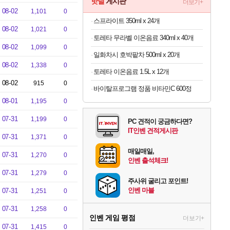
핫딜
게시판
더보기+
08-02
1,101
0
스프라이트 350ml x 24개
08-02
1,021
0
토레타 무라벨 이온음료 340ml x 40개
08-02
1,099
0
일화차시 호박팥차 500ml x 20개
08-02
1,338
0
토레타 이온음료 1.5L x 12개
08-02
915
0
바이탈프로그램 정품 비타민C 600정
08-01
1,195
0
07-31
1,199
0
PC 견적이 궁금하다면?
IT인벤 견적게시판
07-31
1,371
0
매일매일,
07-31
1,270
0
인벤 출석체크!
07-31
1,279
0
주사위 굴리고 포인트!
인벤 마블
07-31
1,251
0
07-31
1,258
0
인벤 게임 평점
더보기+
07-31
1,415
0