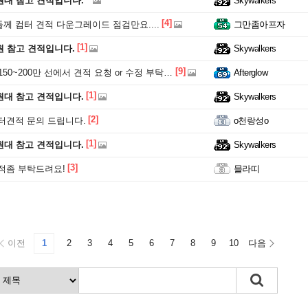
원대 참고 견적입니다.
Skywalkers
[4]
 컴터 견적 다운그레이드 점검만요....
그만좀아프자
[1]
원 참고 견적입니다.
Skywalkers
[9]
0~200만 선에서 견적 요청 or 수정 부탁드립니다!
Afterglow
[1]
원대 참고 견적입니다.
Skywalkers
[2]
터견적 문의 드립니다.
o천랑성o
[1]
원대 참고 견적입니다.
Skywalkers
[3]
적좀 부탁드려요!
믈라띠
이전
1
2
3
4
5
6
7
8
9
10
다음