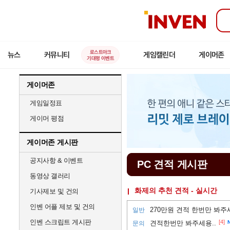
인
벤
로스트아크
뉴스
커뮤니티
게임캘린더
게이머존
기대평 이벤트
게이머존
게임일정표
게이머 평점
게이머존 게시판
공지사항 & 이벤트
PC 견적 게시판
동영상 갤러리
화제의 추천 견적 - 실시간
기사제보 및 건의
인벤 어플 제보 및 건의
270만원 견적 한번만 봐주
일반
인벤 스크립트 게시판
[4]
견적한번만 봐주세용..
문의