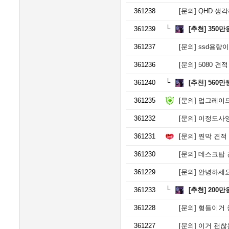
361238
[문의]
QHD 생각
361239
[추천]
350만
361237
[문의]
ssd용량이
361236
[문의]
5080 견
361240
[추천]
560만
361235
[문의]
업그레이드
361232
[문의]
이정도사양
361231
[문의]
찐막 견적 
361230
[문의]
데스크탑 
361229
[문의]
안녕하세요
361233
[추천]
200만
361228
[문의]
형들이거 
361227
[문의]
이거 괜찮