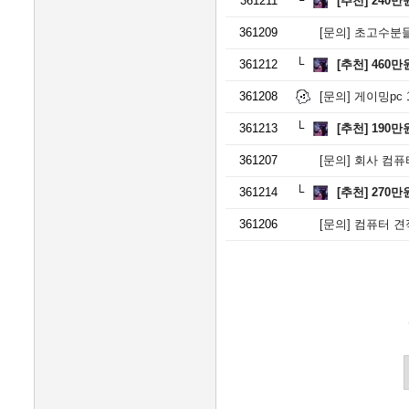
361211
[추천]
240만
361209
[문의]
초고수분들께
361212
[추천]
460만
361208
[문의]
게이밍pc 15
361213
[추천]
190만
361207
[문의]
회사 컴퓨
361214
[추천]
270만
361206
[문의]
컴퓨터 견