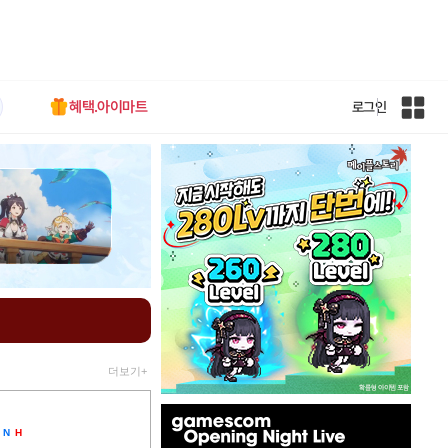
혜택.아이마트
로그인
인
벤
전
체
사
이
트
맵
더보기+
인
벤
N
H
배