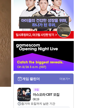
인
벤
배
너
게임 캘린더
더보기+
모집
아스오라 CBT 모집
08.19
참가자 모집까지 남은 기간