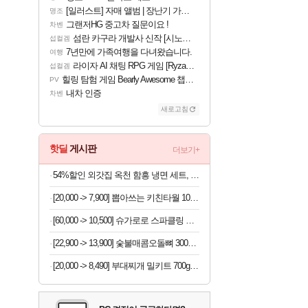
[일러스트] 자매 앨범 | 장난기 가득한 오후의 공원 (리메이크판)
명조
그랜저HG 중고차 질문이요 !
차벤
섬란 카구라 개발사 신작 [시노비 넥서스] 연내 출시 예정
섭컬겜
7년만에 가족여행을 다녀왔습니다.
여행
라이자 AI 채팅 RPG 게임 [RyzaChat: AI] 공개
섭컬겜
힐링 탐험 게임 Bearly Awesome 챕터 1 트레일러
PV
내차 인증
차벤
새로고침
핫딜
게시판
더보기+
54%할인 외갓집 옥천 함흥 냉면 세트, 물냉면 5인분 + 비빔냉면 5인분, 1세트
[20,000 -> 7,900] 뽑아쓰는 키친타월 100매 x 9박스
[60,000 -> 10,500] 슈가로로 스파클링 사과맛 250ml x 30개
[22,900 -> 13,900] 숯불매콤오돌뼈 300g x 4팩
[20,000 -> 8,490] 부대찌개 밀키트 700g x 2팩