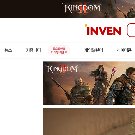
인
벤
로스트아크
뉴스
커뮤니티
게임캘린더
게이머존
기대평 이벤트