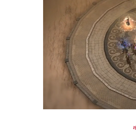
Unmute
Progres
0%