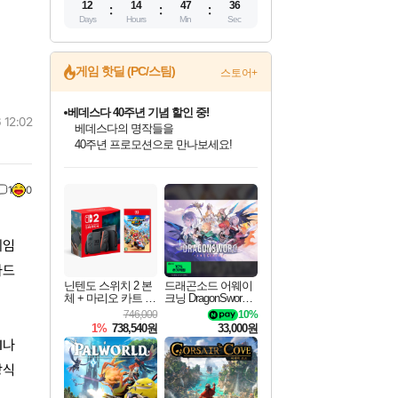
12
14
47
34
Days
Hours
Min
Sec
게임 핫딜 (PC/스팀)
스토어+
베데스다 40주년 기념 할인 중!
 12:02
베데스다의 명작들을
40주년 프로모션으로 만나보세요!
인벤게임즈 8월 특별 할인!
드래곤소드: 어웨이크닝 입점!
문명 7 특별 할인!
귀무자: 검의 길 예약 판매 중!
비스트 오브 리인카네이션 정식 출시!
커세어 코브 출시 기념 할인!
더 렐릭 퍼스트 가디언 정식 출시
마블 투혼 파이팅 소울즈 예약 판매 중!
캡콤 프렌차이즈 할인 진행 중!
캡콤 일부 상품 상시 할인
스타워즈 은하계 레이서
로블록스 기프트 카드 공식 입점
인기 퍼블리셔 모음!
스팀으로 만나는 드래곤소드!
조선&고려 DLC 출시 예정
10% 할인과
게임프릭 신작 IP
해적'섬'을 발전시키자!
설화x하드코어 액션!
마블 히어로 총 출동&화려한 격투!
몬헌, 바하 등 인기 IP를
몬헌 와일즈 & 드래곤즈 도그마2
인벤게임즈에서 10% 추가 적립
Robux를 가장 안전하고
1
0
최대 90% 할인가를 만나보세요!
네이버혜택과 함께 만나보세요!
50%할인&추가 적립까지!
이니&베니 혜택까지!
네이버 혜택가와 함께 예약하세요!
할인&네이버혜택으로 만나보세요!
네이버페이 혜택과 만나보세요!
네이버 포인트 혜택까지!
할인가에 만나보세요!
일부 에디션 상시 할인!
혜택으로 예약 판매 중
편안하게 충전하세요
게임
카드
닌텐도 스위치 2 본
드래곤소드 어웨이
체 + 마리오 카트 월
크닝 DragonSword A
드
wakening
746,000
10%
1%
738,540원
33,000원
I나
방식