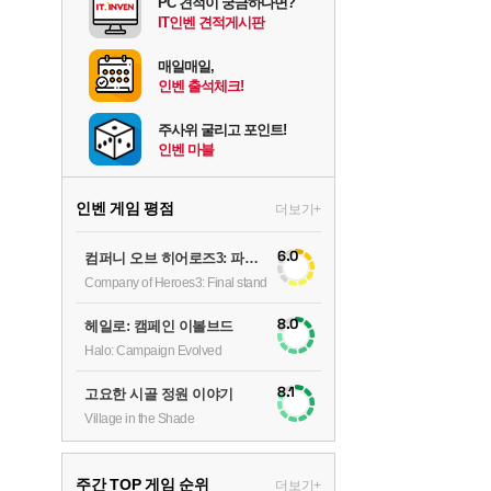
PC 견적이 궁금하다면?
IT인벤 견적게시판
매일매일,
인벤 출석체크!
주사위 굴리고 포인트!
인벤 마블
인벤 게임 평점
더보기+
6.0
컴퍼니 오브 히어로즈3: 파이널 스탠드
Company of Heroes3: Final stand
8.0
헤일로: 캠페인 이볼브드
Halo: Campaign Evolved
8.1
고요한 시골 정원 이야기
Village in the Shade
주간 TOP 게임 순위
더보기+