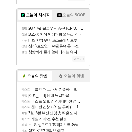
오늘의 치지직
오늘의 SOOP
26년 7월 팔로우 상승량 TOP 30 - 월간 치지직
잡담
2026 치지직 이리대회 오픈컵 안내
정보
초ㅇㅎ) 수녀 코스프레 제로투
ㅗㅜㅑ
삼식) 토요일에 vs한동숙 롤 내전 예정
잡담
청량하게 콜라 쏟아버리는 유니 ㅋㅋㅋ
클립
더보기+
오늘의 팟벤
오늘의 핫벤
쿠를 먼저 보내서 기습하는 법
비스트
[여행_국내] 남해 독일마을
여행
비스트 오브 리인카네이션 정보/공략글 모음
비스트
챕터별 길찾기/지도 공략 (1 ~ 12장)
비스트
7월~8월 부산-단양-충주-울진 다녀왔어요~
여행
게임 시작 전 추천 설정
비스트
리싱크드 1.06 패치노트 (8/5)
리싱크드
명조 X ??? 콜라보 예고
명조