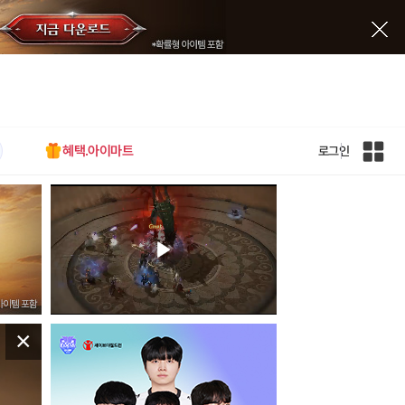
혜택.아이마트
로그인
인
벤
전
체
사
이
트
맵
×