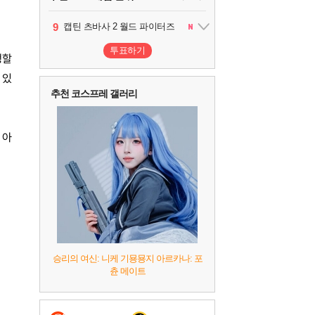
10
1
2
3
4
5
6
7
8
9
팰월드
프로야구스피리츠2026
드래곤소드 : 어웨이크닝
블라인드 삼국
리듬 천국 미라클 스타즈
헤일로: 캠페인 이볼브드
캡틴 츠바사 2 월드 파이터즈
어쌔신 크리드: 블랙 플래그 리싱크드
그랑블루 판타지 리링크 - 엔드리스 라그나로크
레고 배트맨: 레거시 오브 더 다크 나이트
1
2
2
1
1
2
2
투표하기
행할
 있
추천 코스프레 갤러리
 아
승리의 여신: 니케 기묭묭지 아르카나: 포
츈 메이트