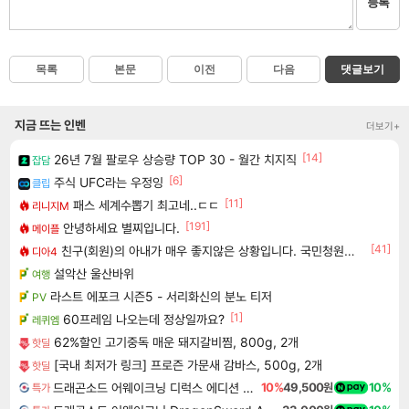
등록
목록
본문
이전
다음
댓글보기
지금 뜨는 인벤
더보기+
[14]
26년 7월 팔로우 상승량 TOP 30 - 월간 치지직
잡담
[6]
주식 UFC라는 우정잉
클립
[11]
패스 세계수뽑기 최고네..ㄷㄷ
리니지M
[191]
안녕하세요 별찌입니다.
메이플
[41]
친구(회원)의 아내가 매우 좋지않은 상황입니다. 국민청원동의를 부탁드립니다.(췌장암 신약)
디아4
설악산 울산바위
여행
라스트 에포크 시즌5 - 서리화신의 분노 티저
PV
[1]
60프레임 나오는데 정상일까요?
레퀴엠
62%할인 고기중독 매운 돼지갈비찜, 800g, 2개
핫딜
[국내 최저가 링크] 프로즌 가문새 감바스, 500g, 2개
핫딜
드래곤소드 어웨이크닝 디럭스 에디션 DragonSword Awakening Deluxe Edition
10%
49,500원
10%
특가