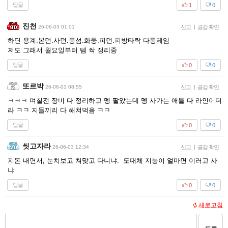
답글
1
0
진천
26-06-03 01:01
신고
|
공감 확인
하딘 용계.본던.사던.몽섬.화둥.피던.피방타락 다통제임
저도 그래서 월요일부터 템 싹 정리중
답글
0
0
또르박
26-06-03 08:55
신고
|
공감 확인
ㅋㅋㅋ 며칠전 장비 다 정리하고 뎅 팔았는데 뎅 사가는 애들 다 라인이더
라 ㅋㅋ 지들끼리 다 해쳐먹음 ㅋㅋ
답글
0
0
씻고자라
26-06-03 12:34
신고
|
공감 확인
지돈 내면서, 눈치보고 쳐맞고 다니냐. 도대체 지능이 얼마면 이러고 사
냐
답글
0
0
새로고침