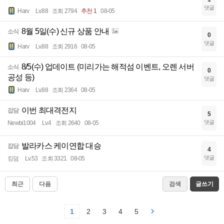
댓글
Harv
Lv.88
조회 2794
추천 1
08-05
8월 5일(수) 신규 상품 안내
소식
0
댓글
Harv
Lv.88
조회 2916
08-05
8/5(수) 업데이트 (미리가는 해적섬 이벤트, 오렌 서버
소식
0
공성 등)
댓글
Harv
Lv.88
조회 2364
08-05
이번 최대격전지
잡담
5
댓글
Newbi1004
Lv.4
조회 2640
08-05
발라카스 케이연합 대승
잡담
4
댓글
킹덤
Lv.53
조회 3321
08-05
최근
다음
검색
글쓰기
1
2
3
4
5