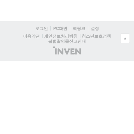
로그인
PC화면
퀵링크
설정
청소년보호정책
이용약관
개인정보처리방침
▲
불법촬영물신고안내
(주)
인
벤