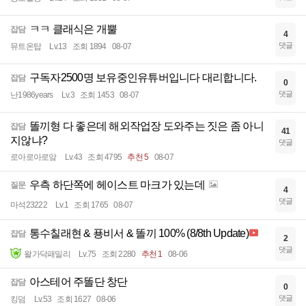
ㅋㅋ 클래식은 개뿔
잡담
4
댓글
뮤트온탑
Lv.13
조회 1894
08-07
구독자2500명 보유중인유튜버입니다 대리합니다.
잡담
0
댓글
난1986years
Lv.3
조회 1453
08-07
똘끼형 다 좋은데 해외작업장 도와주는 짓은 좀 아니
잡담
41
지않냐?
댓글
로아로아로앜
Lv.43
조회 4795
추천 5
08-07
우측 하단쪽에 헤이스트 마크가 있는데
질문
4
댓글
마석23222
Lv.1
조회 1765
08-07
통수칠래현 & 푱비서 & 똘끼 100% (8/8th Update)
잡담
2
댓글
왈가닥패밀리
Lv.75
조회 2280
추천 1
08-06
아스테어 주똘단 창단
잡담
0
댓글
킹덤
Lv.53
조회 1627
08-06