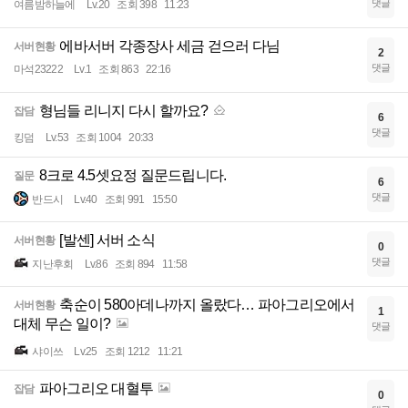
댓글
여름밤하늘에
Lv.20
조회 398
11:23
에바서버 각종장사 세금 걷으러 다님
서버현황
2
댓글
마석23222
Lv.1
조회 863
22:16
형님들 리니지 다시 할까요?
잡담
6
댓글
킹덤
Lv.53
조회 1004
20:33
8크로 4.5셋요정 질문드립니다.
질문
6
댓글
반드시
Lv.40
조회 991
15:50
[발센] 서버 소식
서버현황
0
댓글
지난후회
Lv.86
조회 894
11:58
축순이 580아데나까지 올랐다… 파아그리오에서
서버현황
1
대체 무슨 일이?
댓글
샤이쓰
Lv.25
조회 1212
11:21
파아그리오 대혈투
잡담
0