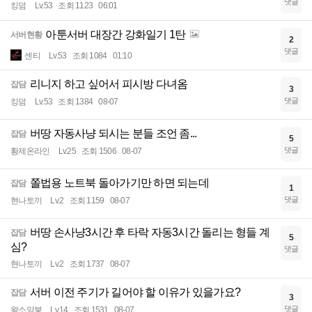
댓글
킹덤
Lv.53
조회 1123
06:01
아툰서버 대장간 강화일기 1탄
서버현황
2
댓글
센티
Lv.53
조회 1084
01:10
리니지 하고 싶어서 피시방 다녀옴
잡담
3
댓글
킹덤
Lv.53
조회 1384
08-07
버땅 자동사냥 되시는 분들 조언 좀...
잡담
5
댓글
황제온라인
Lv.25
조회 1506
08-07
쫄법용 노트북 돌아가기만 하면 되는데
잡담
1
댓글
현나토끼
Lv.2
조회 1159
08-07
버땅 손사냥3시간 후 타락 자동3시간 돌리는 형들 계
잡담
5
심?
댓글
현나토끼
Lv.2
조회 1737
08-07
서버 이전 주기가 길어야 할 이유가 있을가요?
잡담
3
댓글
왕소알붕
Lv.14
조회 1531
08-07