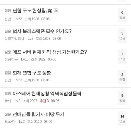
연합 구도 현상황.jpg
잡담
0
댓글
킹덤
Lv.53
조회 1986
08-06
법사 블레스웨폰 필수 인가요?
질문
5
댓글
성장판일점사
Lv.7
조회 1808
08-06
데포 서버 현재 케릭 생성 가능한가요?
질문
2
댓글
성공한놈
Lv.15
조회 1629
08-06
현재 연합 구도 상황
잡담
3
댓글
킹덤
Lv.53
조회 1938
08-06
아스테어 현재상황 악덕작업장몰락
잡담
9
댓글
빡세
Lv.2
조회 2907
추천 3
08-06
선배님들 힘기사 버땅 무기
질문
14
댓글
Black탄
Lv.2
조회 2119
08-06