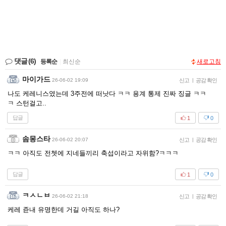
댓글
(6)
등록순
|
최신순
새로고침
마이가드
26-06-02 19:09
신고
|
공감 확인
나도 케레니스였는데 3주전에 떠낫다 ㅋㅋ 용계 통제 진짜 징글 ㅋㅋ
ㅋ 스턴걸고..
답글
1
0
솜몽스타
26-06-02 20:07
신고
|
공감 확인
ㅋㅋ 아직도 전쳇에 지네들끼리 축섭이라고 자위함?ㅋㅋㅋ
답글
1
0
ㅋㅅㄴㅂ
26-06-02 21:18
신고
|
공감 확인
케레 쥰내 유명한데 거길 아직도 하나?