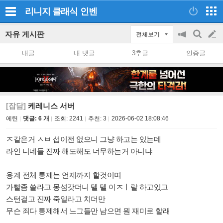
리니지 클래식
인벤
자유 게시판
전체보기
공
검
글
지
색
내글
내 댓글
3추글
인증글
on/off
쓰
기
[잡담]
케레니스 서버
에틴
댓글: 6 개
조회:
2241
추천:
3
2026-06-02 18:08:46
ㅈ같은거 ㅅㅂ 섭이전 없으니 그냥 하고는 있는데
라인 니네들 진짜 해도해도 너무하는거 아니냐
용계 전체 통제는 언제까지 할것이며
가빨좀 쓸라고 몽섬갓더니 텔 텔 이ㅈㅣ랄 하고있고
스턴걸고 진짜 죽일라고 치더만
무슨 죄다 통제해서 느그들만 남으면 뭔 재미로 할래