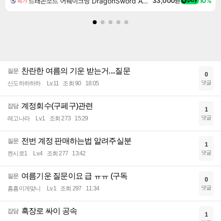
드래곤소드 어웨이크닝 DragonSword Awakening
33,000원
10%
특가
찬란한 여름의 기운 받는거....질문
질문
0
댓글
신도하하하하
Lv.11
조회 90
18:05
계정회수(구페구)관련
잡담
1
댓글
레고나라
Lv.1
조회 273
15:29
전번 계정 판매하는법 알려주실분
질문
1
댓글
켄시로1
Lv.4
조회 277
13:42
여름기운 질문이요 급 ㅠㅠ (구독
질문
0
댓글
흠흠이게맞니
Lv.1
조회 297
11:34
흑장로 싸이 공속
잡담
1