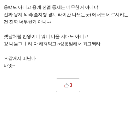
용뼈도 아니고 용계 전맵 통제는 너무한거 아니냐
진짜 용계 외곽(숲지형 경계 라이칸 나오는곳) 에서도 베르시키는
건 진짜 너무한거 아니냐
옛날처럼 반왕이니 뭐니 나올 시대도 아니고
걍 니들ㄲ ㅣ리 다 해쳐먹고 5성통일해서 최고되라
ㅈ같애서 떠난다
바잇~
3