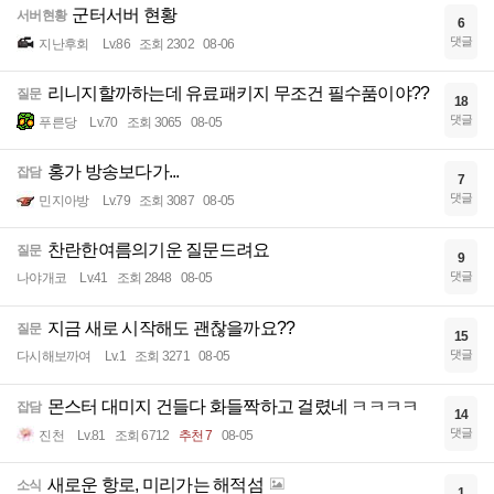
군터서버 현황
서버현황
6
댓글
지난후회
Lv.86
조회 2302
08-06
리니지할까하는데 유료패키지 무조건 필수품이야??
질문
18
댓글
푸른당
Lv.70
조회 3065
08-05
홍가 방송보다가...
잡담
7
댓글
민지아방
Lv.79
조회 3087
08-05
찬란한여름의기운 질문드려요
질문
9
댓글
나야개코
Lv.41
조회 2848
08-05
지금 새로 시작해도 괜찮을까요??
질문
15
댓글
다시해보까여
Lv.1
조회 3271
08-05
몬스터 대미지 건들다 화들짝하고 걸렸네 ㅋㅋㅋㅋ
잡담
14
댓글
진천
Lv.81
조회 6712
추천 7
08-05
새로운 항로, 미리가는 해적섬
소식
1