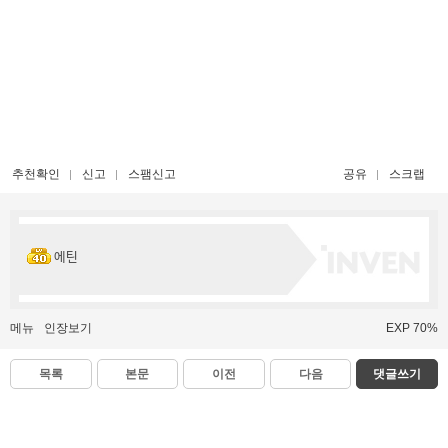
추천확인
신고
스팸신고
공유
스크랩
에틴
메뉴
인장보기
EXP 70%
목록
본문
이전
다음
댓글쓰기