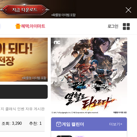
혜택.아이마트
로그인
인
벤
전
체
사
이
트
맵
지 클래식 인벤 자유 게시판
조회:
3,290
추천:
1
게임 캘린더
더보기+