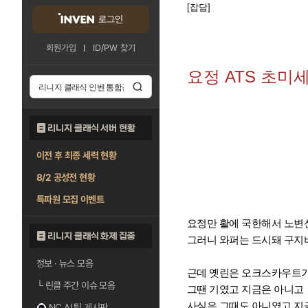
[잡담]
로그인
회원가입
ID/PW 찾기
요정 ATS 초미
리니지 클래식 서버 현황
이전 후 최종 세력 현황
8/2 공성전 현황
특파원 모집 이벤트
요정만 활에 국한해서 노변
리니지 클래식 화제 집중
그러니 와퍼는 드시돼 구지
정보 · 뉴스 모음
근데 옛린은 오크스카우트
└
린클 주간 이슈 모음
그땐 기였고 지금은 아니고
사실은 그때도 아니였고 지금
NC AI 팁 게시판