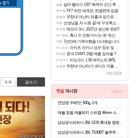
실버 팰리스 CBT 화제의 순간·후기 모음
실팰
FF7 외전 세계관, 완결편에 집결
해외겜
무한대 아난타 유출과 앞으로의 예상 (루머)
섭컬겜
선생님들 차 시동 끌 때 꾸르륵소리나는데
차벤
메모리 3사, 2027년 생산분 완판?
해외겜
혹시 이 만화 아시는 분 계신가요
애니클립
7년만에 가족여행을 다녀왔습니다.
여행
아키츠 아키나 성우 정보 및 주요 필모
아스오라
중국 CXMT, D램 매출 점유율 7%…글로벌 4위로 부상
해외겜
리싱크드 1.06 패치노트 (8/5)
리싱크드
무한대 아난타가 넷이즈 어플 달력에 일정 등록
섭컬겜
새로고침
목록
글쓰기
핫딜
게시판
더보기+
연양갱 우베맛, 500g, 1개
애플 정품 애플워치 스트랩 46mm 스포츠 밴드, M/L, 앵커 블루
삼성공식파트너 JBL GO5 휴대용 캠핑용 블루투스 스피커 퍼플
삼성공식파트너 JBL T530BT 블루투스 헤드셋 무선 헤드폰 블랙