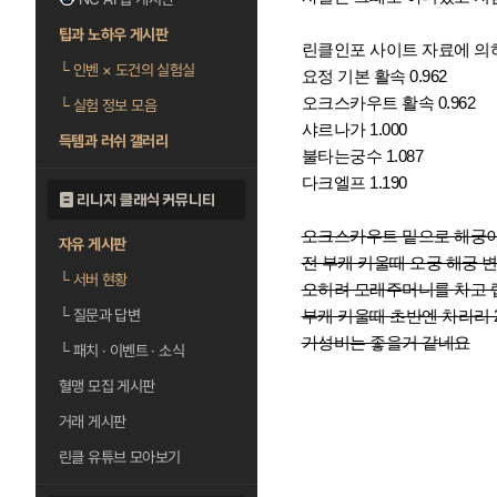
팁과 노하우 게시판
린클인포 사이트 자료에 의
└
인벤 × 도건의 실험실
요정 기본 활속 0.962
오크스카우트 활속 0.962
└
실험 정보 모음
샤르나가 1.000
득템과 러쉬 갤러리
불타는궁수 1.087
다크엘프 1.190
리니지 클래식 커뮤니티
오크스카우트 밑으로 해궁이
자유 게시판
전 부캐 키울때 오궁 해궁 
└
서버 현황
오히려 모래주머니를 차고
└
질문과 답변
부캐 키울때 초반엔 차라리
가성비는 좋을거 같네요
└
패치 · 이벤트 · 소식
혈맹 모집 게시판
거래 게시판
린클 유튜브 모아보기