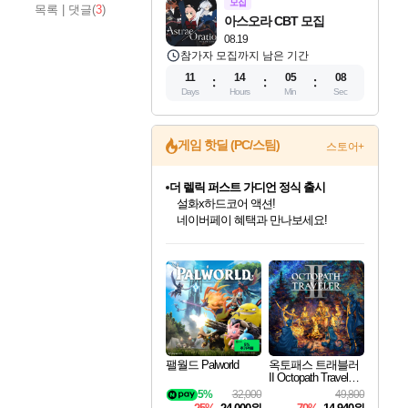
모집
목록
|
댓글(
3
)
아스오라 CBT 모집
08.19
참가자 모집까지 남은 기간
11
14
05
07
Days
Hours
Min
Sec
게임 핫딜 (PC/스팀)
스토어+
더 렐릭 퍼스트 가디언 정식 출시
설화x하드코어 액션!
네이버페이 혜택과 만나보세요!
인벤게임즈 8월 특별 할인!
드래곤소드: 어웨이크닝 입점!
문명 7 특별 할인!
마블 투혼 파이팅 소울즈 정식출시!
귀무자: 검의 길 예약 판매 중!
비스트 오브 리인카네이션 정식 출시!
커세어 코브 출시 기념 할인!
베데스다 40주년 기념 할인 중!
캡콤 프렌차이즈 할인 진행 중!
캡콤 일부 상품 상시 할인
스타워즈 은하계 레이서
로블록스 기프트 카드 공식 입점
인기 퍼블리셔 모음!
스팀으로 만나는 드래곤소드!
조선&고려 DLC 출시 예정
마블 히어로 총 출동&화려한 격투!
10% 할인과
게임프릭 신작 IP
해적'섬'을 발전시키자!
베데스다의 명작들을
몬헌, 바하 등 인기 IP를
몬헌 와일즈 & 드래곤즈 도그마2
인벤게임즈에서 10% 추가 적립
Robux를 가장 안전하고
최대 90% 할인가를 만나보세요!
네이버혜택과 함께 만나보세요!
50%할인&추가 적립까지!
네이버 포인트 혜택까지!
이니&베니 혜택까지!
네이버 혜택가와 함께 예약하세요!
할인&네이버혜택으로 만나보세요!
40주년 프로모션으로 만나보세요!
할인가에 만나보세요!
일부 에디션 상시 할인!
혜택으로 예약 판매 중
편안하게 충전하세요
팰월드 Palworld
옥토패스 트래블러
II Octopath Traveler I
I
5%
32,000
49,800