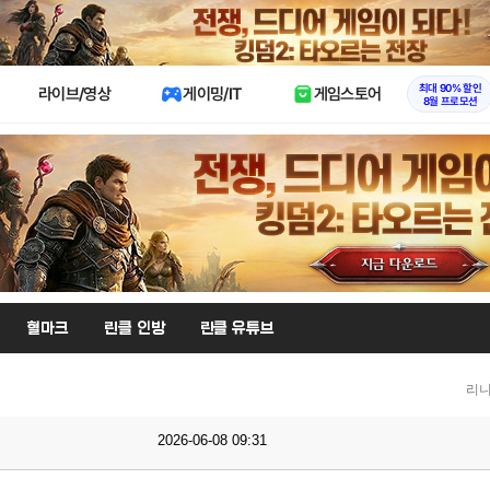
X
최대 90% 할인
라이브/영상
게이밍/IT
게임스토어
8월 프로모션
혈마크
린클 인방
린클 유튜브
리니
2026-06-08 09:31