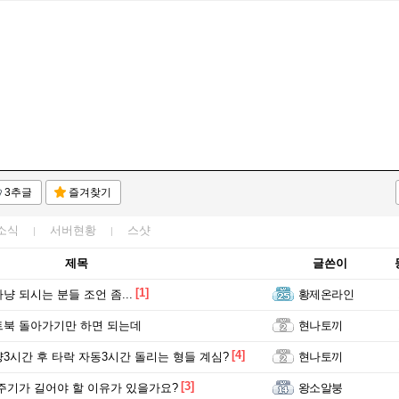
3추글
즐겨찾기
소식
서버현황
스샷
제목
글쓴이
[1]
냥 되시는 분들 조언 좀...
황제온라인
북 돌아가기만 하면 되는데
현나토끼
[4]
3시간 후 타락 자동3시간 돌리는 형들 계심?
현나토끼
[3]
주기가 길어야 할 이유가 있을가요?
왕소알붕