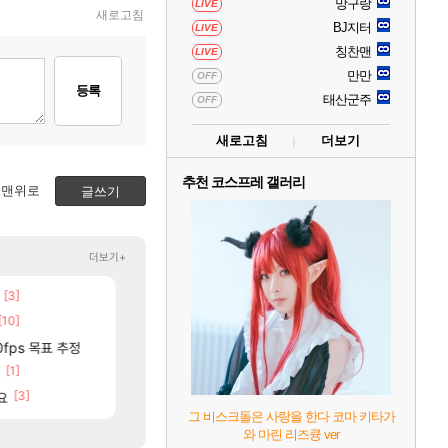
망구랑
LIVE
새로고침
BJ지터
LIVE
칭찬맨
LIVE
만만
OFF
등록
태산군주
OFF
새로고침
더보기
추천 코스프레 갤러리
맨위로
글쓰기
더보기+
[3]
[106]
챌린저#77777 저격했습니다!
동해바다 추암해수욕장
메이플
여행
[10]
[88]
보상 공지 나온거 10추 하니 올리자
국내에도 이쁜곳이 많은것 같습니다
로아
여행
[12]
[77]
분들!
0fps 목표 추정
크로체 따왔습니다
리싱크드 1.06 패치노트 (8/5)
로아
리싱크드
[1]
[7]
[2
틱
고양이를 도구로 쓰는 인방 하꼬 스트리머 박제합니다.
중국 CXMT, D램 매출 점유율 7%…글로벌 4위로 부상
로아
해외겜
[3]
[20]
요
진짜 귀한 삼색화채 찐1등 떳냐 ㅅㅅㅅ
AI발 원가 압박, 메인보드값 오르나
FCO
해외겜
그 비스크돌은 사랑을 한다 코마 키타가
와 마린 리즈큥 ver