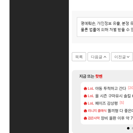
목록
다음글
이전글
지금 뜨는
핫벤
[106]
[2
77777 저격했습니다!
다 추암해수욕장
야동 투척하고 간다
메모리 3사, 202
LoL
해외겜
[88]
 나온거 10추 하니 올리자
도 이쁜곳이 많은것 같습니다
올 시즌 구마유시 솔킬 6
아사쿠라 마이 성
LoL
아스오라
[77]
[5]
따왔습니다
크드 1.06 패치노트 (8/5)
페이즈 감상평
아스오라 성우 정
LoL
아스오라
[237]
[1]
구로 쓰는 인방 하꼬 스트리머 박제합니다.
CXMT, D램 매출 점유율 7%…글로벌 4위로 부상
아키츠 아키나 성
똘끼형 다 좋은데 해외작
리니지 클래식
아스오라
[20]
한 삼색화채 찐1등 떳냐 ㅅㅅㅅ
발 원가 압박, 메인보드값 오르나
장비 올환 이후 약 
모든 성소 위치 공략 
검은사막
비스트