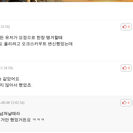
:33:16)
공감
비공
0
모든 유저가 요정으로 한창 땡겨할때
도 올리려고 오크스카우트 변신했었는데
11:34:10)
공감
비공
0
 같았어요.
지 않아서 했었죠.
-06-08 15:02:54)
공감
비공
0
 넘쳐날때라
런거만 했었거든요 ㅋㅋㅋ