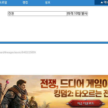
프로필
랭킹
칭호
oard/lineageclassic/6482/15859