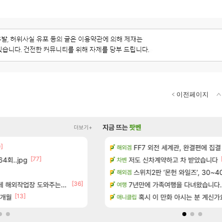
이전페이지
지금 뜨는
팟벤
더보기+
0]
[14]
7년 생산분 완판?
방금 일어난일
FF7 외전 세계관, 완결편에 집결
리니지M
해외겜
[77]
[155]
4회..jpg
우 정보 및 주요 필모
8월 9일 썬데이 메이플
저도 신차계약하고 차 받았습니다
메이플
차벤
보 및 출연작 모음
하이퍼 부스트 이후 길 잃은 뉴비
스위치2판 ‘몬헌 와일즈’, 30~4
검은사막
해외겜
[36]
우 정보 및 주요 필모
업장 도와주는 짓은 좀 아니지않냐?
7년만에 가족여행을 다녀왔습니다.
D.Mon 애니메이션 영웅 시네마
오버워치
여행
[13]
[1]
7개월
(40개) - 귀환한 영혼 도전과제
페이즈 영애짤 찾았다
혹시 이 만화 아시는 분 계신가
LoL
애니클립