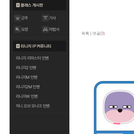
클래스 게시판
군주
기사
요정
마법사
목록
|
댓글(
3
)
리니지 IP 커뮤니티
리니지 리마스터 인벤
리니지2 인벤
리니지M 인벤
리니지2M 인벤
리니지W 인벤
저니 오브 모나크 인벤