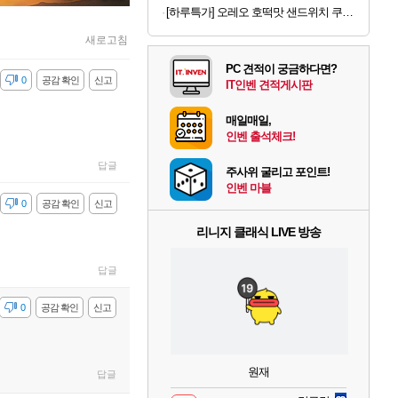
[하루특가] 오레오 호떡맛 샌드위치 쿠키 랜덤발송, 1개, 1kg
새로고침
PC 견적이 궁금하다면?
감
0
공감 확인
신고
IT인벤 견적게시판
매일매일,
인벤 출석체크!
답글
주사위 굴리고 포인트!
인벤 마블
감
0
공감 확인
신고
리니지 클래식 LIVE 방송
답글
감
0
공감 확인
신고
원재
답글