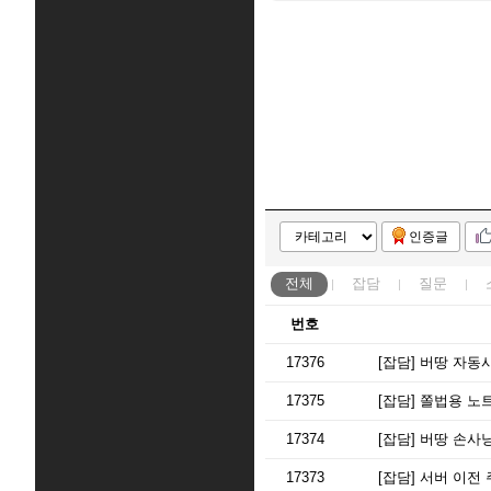
인증글
전체
잡담
질문
번호
17376
[잡담]
버땅 자동사
17375
[잡담]
쫄법용 노트
17374
[잡담]
버땅 손사냥
17373
[잡담]
서버 이전 