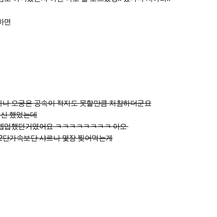
하면
나 오궁은 공속이 적지도 못할만큼 처참하더군요
변신 했었는데
 렙업했던거였어요 ㅋㅋㅋㅋㅋㅋㅋㅋ 아오
 2단가속보단 샤르나 몇장 찢어먹는게