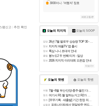
3000이니
·
'여행자' 칭호
새로고침
스팸신고
추천 확인
오늘의 치지직
오늘의 SOOP
26년 7월 팔로우 상승량 TOP 30 - 월간 치지직
잡담
치지직 애플TV 앱 출시
정보
룩삼 니니 초대석 안내
정보
봉누도2 두 번째 티저 - 일상
클립
2026 치지직 이리대회 오픈컵 안내
정보
더보기+
오늘의 팟벤
오늘의 핫벤
7월~8월 부산-단양-충주-울진 다녀왔어요~
여행
여기서 R1 뭘 말하는거고 R2가 뭘말하는걸까요?
명조
[무무기획 · 새출발] 기간 한정 의뢰 이벤트
명조
포트나이트에서 명일방주 엔드필드 [펠리카] 판매 예정
섭컬겜