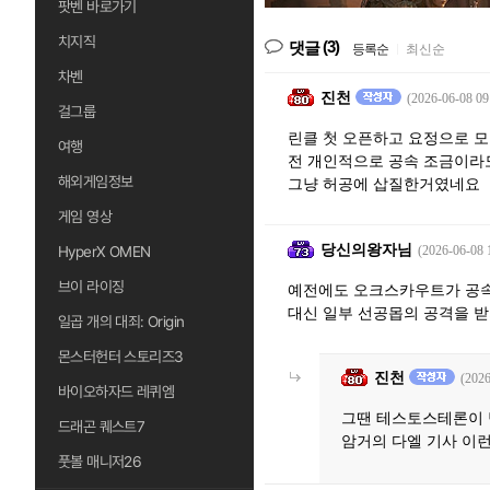
팟벤 바로가기
치지직
(3)
댓글
등록순
|
최신순
차벤
진천
(2026-06-08 09
걸그룹
린클 첫 오픈하고 요정으로 
여행
전 개인적으로 공속 조금이라
해외게임정보
그냥 허공에 삽질한거였네요
게임 영상
당신의왕자님
HyperX OMEN
(2026-06-08 
브이 라이징
예전에도 오크스카우트가 공속
대신 일부 선공몹의 공격을 받
일곱 개의 대죄: Origin
몬스터헌터 스토리즈3
진천
(2026
바이오하자드 레퀴엠
그땐 테스토스테론이
드래곤 퀘스트7
암거의 다엘 기사 이
풋볼 매니저26