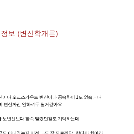
세정보 (변신학개론)
신이나 오크스카우트 변신이나 공속차이 1도 없습니다
비 변신까진 안하셔두 될거같아요
가 노변신보다 활속 빨랐던걸로 기억하는데
도 아니였는지 이젠 나도 잘 모르겠당.. 됐다마 치아라..