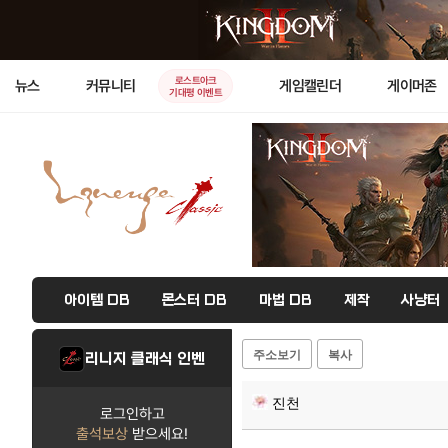
로스트아크
뉴스
커뮤니티
게임캘린더
게이머존
기대평 이벤트
아이템 DB
몬스터 DB
마법 DB
제작
사냥터
주소보기
복사
리니지 클래식 인벤
진천
로그인하고
출석보상
받으세요!