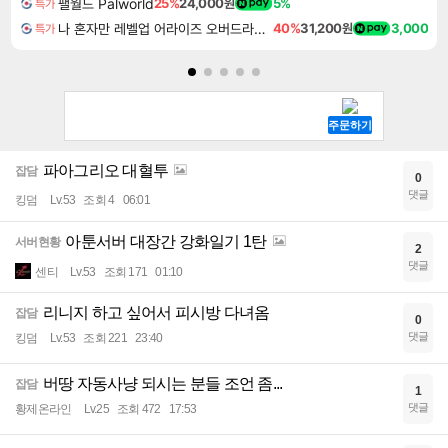
팰월드 Palworld
25%
24,000원
5%
특가
나 혼자만 레벨업 어라이즈 오버드라이브 디럭스 에디션 Solo Leveling Arise Overdrive Deluxe Edition
40%
31,200원
3,000
특가
파아그리오 대혈투
잡담
0
댓글
킹덤
Lv.53
조회 4
06:01
아툰서버 대장간 강화일기 1탄
서버현황
2
댓글
센티
Lv.53
조회 171
01:10
리니지 하고 싶어서 피시방 다녀옴
잡담
0
댓글
킹덤
Lv.53
조회 221
23:40
버땅 자동사냥 되시는 분들 조언 좀...
잡담
1
댓글
황제온라인
Lv.25
조회 472
17:53