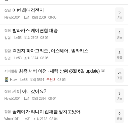
이번 최대격전지
잡담
5
댓글
Newbi1004
Lv.4
조회 2009
08-05
발라카스 케이연합 대승
잡담
4
댓글
킹덤
Lv.53
조회 2702
08-05
격전지 파아그리오 , 아스테어 , 발라카스
잡담
3
댓글
킹덤
Lv.53
조회 1874
08-05
최종 서버 이전 · 세력 상황 (8월 6일 update)
서버현황
23
댓글
Harv
Lv.88
조회 5354
추천 3
08-05
케이 어디갔어요?
잡담
3
댓글
Newbi1004
Lv.4
조회 2994
08-04
똘케이가 리니지 잡채를 망치고있어..
잡담
0
댓글
Winter1011
Lv.31
조회 2118
08-04