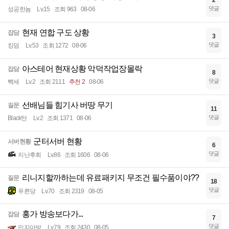
2
댓글
성공한놈
Lv.15
조회 963
08-06
현재 연합 구도 상황
잡담
3
댓글
킹덤
Lv.53
조회 1272
08-06
아스테어 현재상황 악덕작업장몰락
잡담
8
댓글
빡세
Lv.2
조회 2111
추천 2
08-06
선배님들 힘기사 버땅 무기
질문
11
댓글
Black탄
Lv.2
조회 1371
08-06
군터서버 현황
서버현황
6
댓글
지난후회
Lv.86
조회 1606
08-06
리니지할까하는데 유료패키지 무조건 필수품이야??
질문
18
댓글
푸른당
Lv.70
조회 2319
08-05
홍가 방송보다가...
잡담
7
댓글
민지아방
Lv.79
조회 2430
08-05