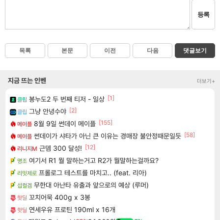
등록
목록
본문
이전
다음
댓글보기
지금 뜨는 인벤
더보기+
[1]
봉누도2 두 번째 티저 - 일상
클립
[2]
그냥 안녕수야
클립
[155]
8월 9일 썬데이 메이플
메이플
[58]
썬데이가 샤타가 아닌 큰 이유는 경매장 불안정때문일듯
메이플
[12]
근뎀 300 달성!
리니지M
여기서 R1 뭘 말하는거고 R2가 뭘말하는걸까요?
명조
프롤로그 테스트를 마치고.. (feat. 리아)
리밋제로
무한대 아난타 유출과 앞으로의 예상 (루머)
섭컬겜
꼬치어묵 400g x 3봉
핫딜
연세우유 프로틴 190ml x 16개
핫딜