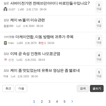
서버이전가면 전에쓰던아이디 바로만들수있나요?
질문
1
댓글
파판7
Lv.60
조회 1716
08-04
케이 vs 똘끼 이슈관련
잡담
4
댓글
롤롤999
Lv.2
조회 3044
08-04
더케이연합, 이동 방향에 귀추가 주목
서버현황
2
댓글
Harv
Lv.88
조회 2678
추천 1
08-04
이제 곧 속성 인챈트 나오겠군염
잡담
4
댓글
진천
Lv.81
조회 2031
08-04
케이 좀 멋있었는데 유튜브 영상은 좀 별로네
잡담
1
댓글
Flstl
Lv.4
조회 1933
08-04
최근
다음
검색
글쓰기
1
2
3
4
5