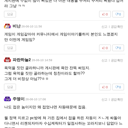
게시판에 수없이 많이 써있는 다 아는 내용을 주저리 주저리 써놨냐 접어
라 그냥 ㅋㅋ
답글
0
0
비난
26-06-10 11:56
신고
|
공감 확인
게임이 게임같아야 커뮤니티에서 게임이야기를하지 본인도 느꼈겠지
만 이딴게 게임임?
답글
0
0
파란하늘2
26-06-10 14:59
신고
|
공감 확인
욕먹을 짓만 골라하니까 게시판에 욕만 잔뜩 써있지.
그럼 욕먹을 짓만 골라하는데 칭찬이라도 할까??
그게 더 비정상 아님??ㅎㅎ
답글
0
0
주뎅이
26-06-10 17:06
신고
|
공감 확인
나도 접은 놈이지만 왜 접었냐면 자동때문에 접음.
월 정액 지르고 pc방에 쳐 가든 집에서 접을 하든 자동이 ㅈㄴ게 싸돌아
다니면서 리젠되자마자 수십케릭터가 일점사하는 꼬라지보니 답없다 느