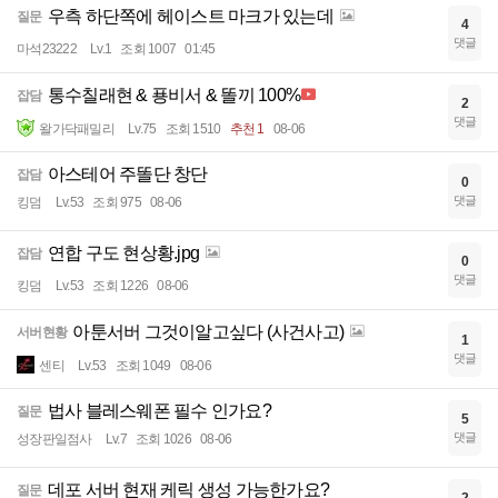
우측 하단쪽에 헤이스트 마크가 있는데
질문
4
댓글
마석23222
Lv.1
조회 1007
01:45
통수칠래현 & 푱비서 & 똘끼 100%
잡담
2
댓글
왈가닥패밀리
Lv.75
조회 1510
추천 1
08-06
아스테어 주똘단 창단
잡담
0
댓글
킹덤
Lv.53
조회 975
08-06
연합 구도 현상황.jpg
잡담
0
댓글
킹덤
Lv.53
조회 1226
08-06
아툰서버 그것이알고싶다 (사건사고)
서버현황
1
댓글
센티
Lv.53
조회 1049
08-06
법사 블레스웨폰 필수 인가요?
질문
5
댓글
성장판일점사
Lv.7
조회 1026
08-06
데포 서버 현재 케릭 생성 가능한가요?
질문