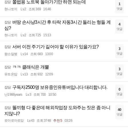
쫄법용 노트북 돌아가기만 하면 되는데
잡담
1
댓글
현나토끼
Lv.2
조회 369
16:46
버땅 손사냥3시간 후 타락 자동3시간 돌리는 형들 계
잡담
4
심?
댓글
현나토끼
Lv.2
조회 725
15:13
서버 이전 주기가 길어야 할 이유가 있을가요?
잡담
3
댓글
왕소알붕
Lv.14
조회 683
13:00
ㅋㅋ 클래식은 개뿔
잡담
3
댓글
뮤트온탑
Lv.13
조회 932
12:09
구독자2500명 보유중인유튜버입니다 대리합니다.
잡담
0
댓글
난1986years
Lv.3
조회 700
10:50
똘끼형 다 좋은데 해외작업장 도와주는 짓은 좀 아니
잡담
40
지않냐?
댓글
로아로아로앜
Lv.43
조회 3748
추천 5
03:26