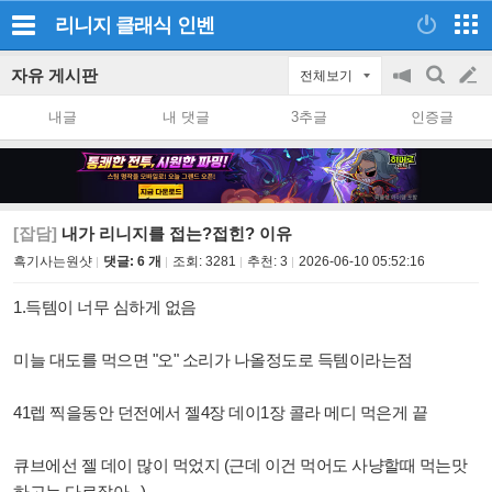
리니지 클래식
인벤
자유 게시판
전체보기
공
검
글
지
색
내글
내 댓글
3추글
인증글
on/off
쓰
기
[잡담]
내가 리니지를 접는?접힌? 이유
흑기사는원샷
댓글: 6 개
조회:
3281
추천:
3
2026-06-10 05:52:16
1.득템이 너무 심하게 없음
미늘 대도를 먹으면 "오" 소리가 나올정도로 득템이라는점
41렙 찍을동안 던전에서 젤4장 데이1장 콜라 메디 먹은게 끝
큐브에선 젤 데이 많이 먹었지 (근데 이건 먹어도 사냥할때 먹는맛
하고는 다르잖아...)