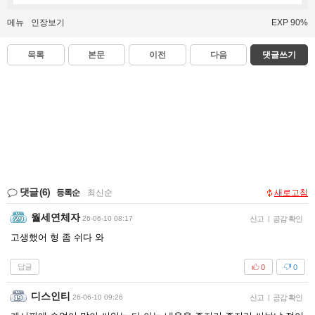
메뉴
인장보기
EXP 90%
목록
본문
이전
다음
댓글쓰기
댓글
(6)
등록순
|
최신순
새로고침
월세연체자
26-06-10 08:17
신고
|
공감 확인
고생했어 형 좀 쉬다 와
답글
0
0
디스인티
26-06-10 09:26
신고
|
공감 확인