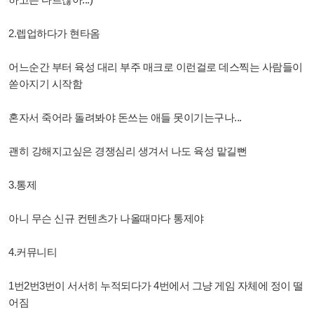
2.렙업하다가 현타옴
어느순간 부터 육성 대리 부주 매크로 이런걸로 데스찍는 사람들이
쏟아지기 시작함
혼자서 죽어라 돌려봐야 돈쓰는 애들 못이기는구나...
괜히 강해지고싶은 경쟁심리 생겨서 나도 육성 맡길뻔
3.통제
아니 무슨 신규 컨텐츠가 나올때마다 통제야
4.커뮤니티
1번2번3번이 서서히 누적되다가 4번에서 그냥 게임 자체에 정이 떨
어짐