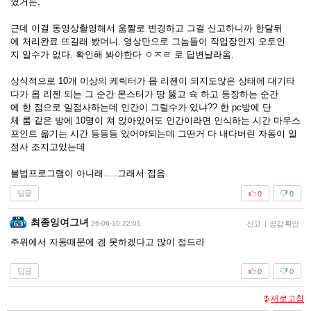
꼈거든.
근데 이걸 동영상촬영해서 움짤로 변경하고 그걸 신고하니까 한달뒤
에 처리완료 뜨길래 봤더니. 영상만으로 그놈들이 작업장인지 오토인
지 알수가 없다. 확인해 봐야한다 ㅇㅈㄹ 로 답변날라옴.
상식적으로 10개 이상의 케릭터가 몹 리젠이 되지도않은 상태에 대기타
다가 몹 리젠 되는 그 순간 몬스터가 땅 뚫고 슉 하고 등장하는 순간
에 한 점으로 일점사하는데 인간이 그럴수가 있냐?? 한 pc방에 단
체 룸 같은 방에 10명이 쳐 앉아있어도 인간이라면 인식하는 시간 마우스
포인트 옮기는 시간 등등등 있어야되는데 그딴거 다 내다버린 자동이 일
점사 조지고있는데
불법프로그램이 아니래.....그래서 접음.
답글
0
0
최종잉여그녀
26-06-10 22:01
신고
|
공감 확인
주위에서 자동때문에 겜 못하겠다고 많이 접드라
답글
0
0
새로고침