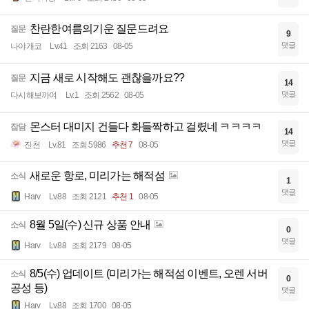
찬란한여름의기운 질문드려요
질문
9
댓글
나야개코
Lv.41
조회 2163
08-05
지금 새로 시작해도 괜찮을까요??
질문
14
댓글
다시해보까여
Lv.1
조회 2562
08-05
몬스터 대미지 건들다 화들짝하고 걸렸네 ㅋㅋㅋㅋ
잡담
14
댓글
진천
Lv.81
조회 5986
추천 7
08-05
새로운 항로, 미리가는 해적섬
소식
1
댓글
Harv
Lv.88
조회 2121
추천 1
08-05
8월 5일(수) 신규 상품 안내
소식
0
댓글
Harv
Lv.88
조회 2179
08-05
8/5(수) 업데이트 (미리가는 해적섬 이벤트, 오렌 서버
소식
0
공성 등)
댓글
Harv
Lv.88
조회 1700
08-05