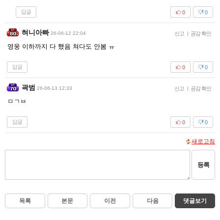
답글
0
0
혀니아빠
26-06-12 22:04
신고
|
공감 확인
영웅 이하까지 다 했음 쳐다도 안봄 ㅠ
답글
0
0
곽범
26-06-13 12:33
신고
|
공감 확인
ㅁㄱㅂ
답글
0
0
새로고침
등록
목록
본문
이전
다음
댓글보기