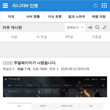
리니지M
인벤
자게
서버 현황
이슈 토론
팁과 노하우
득템 자랑
자유 게시판
전체보기
공
검
글
지
색
내글
내 댓글
3추글
인증글
on/off
쓰
기
[잡담]
주말패키지가 나왔읍니다.
학생오구
댓글: 7 개
조회:
5688
추천:
1
2026-06-12 20:01:09