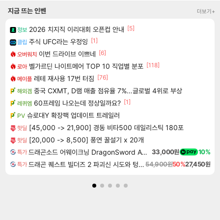
지금 뜨는 인벤
더보기+
[5]
2026 치지직 이리대회 오픈컵 안내
정보
[1]
주식 UFC라는 우정잉
클립
[6]
이번 드라이브 이쁘네
오버워치
[118]
벨가르딘 나이트메어 TOP 10 직업별 분포
로아
[76]
레테 재사용 17번 터짐
메이플
중국 CXMT, D램 매출 점유율 7%…글로벌 4위로 부상
해외겜
[1]
60프레임 나오는데 정상일까요?
레퀴엠
슈로대Y 확장팩 업데이트 트레일러
PV
[45,000 -> 21,900] 경동 비타500 데일리스틱 180포
핫딜
[20,000 -> 8,500] 풍연 꿀설기 x 20개
핫딜
드래곤소드 어웨이크닝 DragonSword Awakening
33,000원
10%
특가
드래곤 퀘스트 빌더즈 2 파괴신 시도와 텅 빈 섬 Dragon Quest Builders 2
54,900원
50%
27,450원
특가