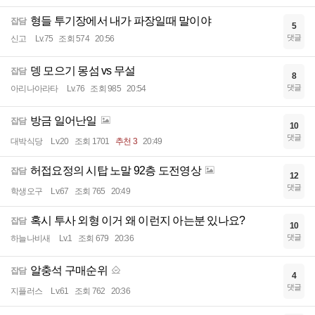
형들 투기장에서 내가 파장일때 말이야
잡담
5
댓글
신고
Lv.75
조회 574
20:56
뎅 모으기 몽섬 vs 무설
잡담
8
댓글
아리나아라타
Lv.76
조회 985
20:54
방금 일어난일
잡담
10
댓글
대박식당
Lv.20
조회 1701
추천 3
20:49
허접요정의 시탑 노말 92층 도전영상
잡담
12
댓글
학생오구
Lv.67
조회 765
20:49
혹시 투사 외형 이거 왜 이런지 아는분 있나요?
잡담
10
댓글
하늘나비새
Lv.1
조회 679
20:36
알충석 구매순위
잡담
4
댓글
지플러스
Lv.61
조회 762
20:36