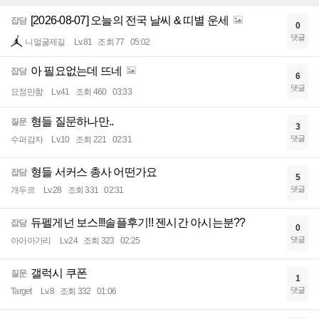
[2026-08-07] 오늘의 전국 날씨 & 띠별 운세
잡담
0
댓글
니얼굴제길
Lv.81
조회 77
05:02
아 필요없는데 뜨네
잡담
6
댓글
요정만함
Lv.41
조회 460
03:33
형들 질문하나만..
질문
3
댓글
수퍼감자
Lv.10
조회 221
02:31
형들 서커스 총사 어떤가요
잡담
5
댓글
개두르
Lv.28
조회 331
02:31
듀펠게넌 보스!!!솔플후기!! 젠시간 아시는분??
잡담
0
댓글
아아아가리
Lv.24
조회 323
02:25
갤럭시 쿠폰
질문
1
댓글
Target
Lv.8
조회 332
01:06