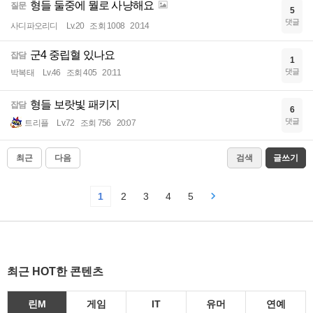
형들 둘중에 뭘로 사냥해요
질문
5
댓글
사디파오리디
Lv.20
조회 1008
20:14
군4 중립혈 있나요
잡담
1
댓글
박복태
Lv.46
조회 405
20:11
형들 보랏빛 패키지
잡담
6
댓글
트리플
Lv.72
조회 756
20:07
최근
다음
검색
글쓰기
1
2
3
4
5
최근 HOT한 콘텐츠
린M
게임
IT
유머
연예