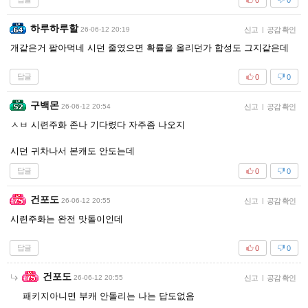
하루하루할
26-06-12 20:19
신고
|
공감 확인
개같은거 팔아먹네 시던 줄였으면 확률을 올리던가 합성도 그지같은데
답글
0
0
구백몬
26-06-12 20:54
신고
|
공감 확인
ㅅㅂ 시련주화 존나 기다렸다 자주좀 나오지
시던 귀차나서 본캐도 안도는데
답글
0
0
건포도
26-06-12 20:55
신고
|
공감 확인
시련주화는 완전 맛돌이인데
답글
0
0
건포도
26-06-12 20:55
신고
|
공감 확인
패키지아니면 부캐 안돌리는 나는 답도없음