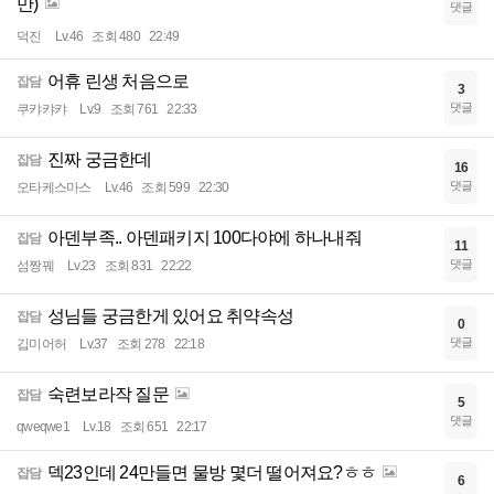
만)
댓글
덕진
Lv.46
조회 480
22:49
어휴 린생 처음으로
잡담
3
댓글
쿠캬캬캬
Lv.9
조회 761
22:33
진짜 궁금한데
잡담
16
댓글
오타케스마스
Lv.46
조회 599
22:30
아덴부족.. 아덴패키지 100다야에 하나내줘
잡담
11
댓글
섬짱꿰
Lv.23
조회 831
22:22
성님들 궁금한게 있어요 취약속성
잡담
0
댓글
깁미어허
Lv.37
조회 278
22:18
숙련보라작 질문
잡담
5
댓글
qweqwe1
Lv.18
조회 651
22:17
덱23인데 24만들면 물방 몇더 떨어져요?ㅎㅎ
잡담
6