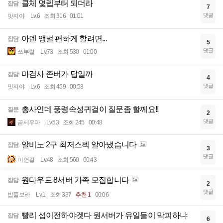
클체 몇렙부터 되더라
잡담
7
댓글
팟지야
Lv.6
조회 316
01:01
아덴 앵벌 편하게 할려면...
잡담
5
댓글
쓰부럴
Lv.73
조회 530
01:00
마검사 존버가 답일까
잡담
4
댓글
팟지야
Lv.6
조회 459
00:58
총사인데 풍령속성귀걸이 질문좀 할께요!!
질문
2
댓글
곧세우마
Lv.53
조회 245
00:48
알비노 2구 최저스펙 알아냈습니다
잡담
3
댓글
이연걸
Lv.48
조회 560
00:43
원다우드 8서버 가족 모집합니다
잡담
2
댓글
밥풀보라
Lv.1
조회 337
추천 1
00:06
빨리 섭이전하야겟다 뭔서버가 유일들이 막피하냐
잡담
6