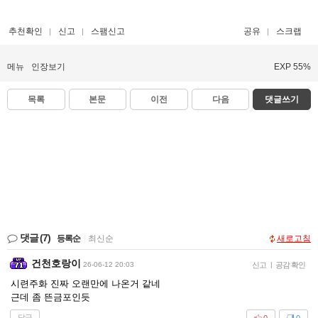
추천확인
신고
스팸신고
공유
스크랩
메뉴
인장보기
EXP 55%
목록
본문
이전
다음
댓글쓰기
댓글
(7)
등록순
|
최신순
새로고침
건천호랑이
26-06-12 20:03
신고
|
공감 확인
시련주화 진짜 오랜만에 나온거 같네
근데 좀 뜬금포인듯
답글
0
0