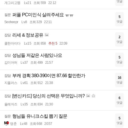
댓글
개그리고똥
Lv.21
조회 559
22:12
퍼플 PC미인식 살려주세요 ㅠㅠ
질문
5
댓글
Seoheepr
Lv.8
조회 329
22:11
리세 & 정보공유
잡담
2
댓글
쿨한아이다
Lv.15
조회 858
추천 5
22:09
성님들 저같은 사람있나요
잡담
5
댓글
깁미어허
Lv.37
조회 499
21:57
부캐 경획 380-390이면 87.66 할만한가
잡담
16
댓글
지플러스
Lv.61
조회 912
21:38
[변신카드] 당신의 선택은 무엇입니까?
잡담
6
댓글
울레자즈
Lv.35
조회 834
21:30
형님들 유니크스킬 뽑기 질문
질문
5
댓글
명춘
Lv.48
조회 668
20:57