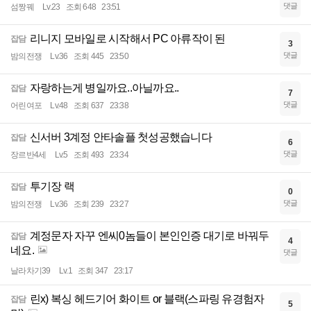
댓글
섬짱꿰
Lv.23
조회 648
23:51
리니지 모바일로 시작해서 PC 아류작이 된
잡담
3
댓글
밤의전쟁
Lv.36
조회 445
23:50
자랑하는게 병일까요..아닐까요..
잡담
7
댓글
어린여포
Lv.48
조회 637
23:38
신서버 3계정 안타솔플 첫성공했습니다
잡담
6
댓글
장르반4세
Lv.5
조회 493
23:34
투기장 랙
잡담
0
댓글
밤의전쟁
Lv.36
조회 239
23:27
계정문자 자꾸 엔씨0놈들이 본인인증 대기로 바꿔두
잡담
4
네요.
댓글
날라차기39
Lv.1
조회 347
23:17
린x) 복싱 헤드기어 화이트 or 블랙(스파링 유경험자
잡담
5