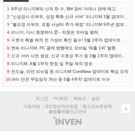
1
9주년 리니지M의 신의 한 수, BM 장비 아데나 판매 예고
2
"신성검사 리부트, 성장 특화 신규 서버" 리니지M 3월 업데이트 예고
3
"불요정 리부트, 로컬 사냥터 추가 예정" 리니지M 9주년 업데이트 예고
4
리니지, 다시 증명하다 ② - 되찾은 모바일 왕좌
5
수호석 특별 제작 전 가성비 확인 필수! 3월 2주차 업데이트 이슈
6
엔씨 리니지M, PC 결제 병행에도 모바일 '매출 1위' 탈환
7
신규 서버 사전 생성, 신규 수호성 추가 등 3월 1주차 업데이트 이슈
8
리니지M, 8월 1주차 한정 및 주말 제작 정보
9
진드슬, 라던 리뉴얼 등 리니지M ContiNew 업데이트 핵심 요약
10
파티 던전 무임승차 개선 등 5월 4주차 업데이트 이슈
로그인
PC화면
퀵링크
설정
청소년보호정책
이용약관
개인정보처리방침
▲
불법촬영물신고안내
(주)
인
벤