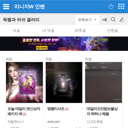
리니지W
인벤
득템과 러쉬 갤러리
전체보기
공
검
글
지
색
내글
내 댓글
10추글
인증글
on/off
쓰
기
득템
득템
득템
오늘 데일리 변신상자
명품티셔츠
데일리오만탑보물상
[2]
패키지 에
자 딱하나 해봄
[1]
악랄한스나
awkward
신괴도루팡