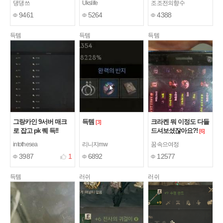
댕댕쓰
Ukslife
조조전의향수
9461
5264
4388
득템
득템
득템
그랑카인 9서버 매크
득템
크라켄 뭐 이정도 다들
[3]
로 잡고 pk 퀘 득!!
드셔보셨잖아요?!
[6]
intothesea
리니지mw
꿈속으여정
3987
1
6892
12577
득템
러쉬
러쉬