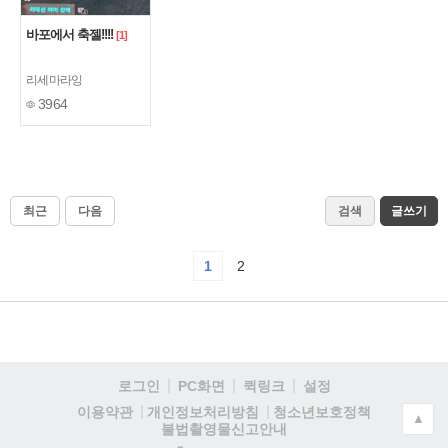
바포에서 축젤!!!!
[1]
리세마라잉
3964
최근
다음
검색
글쓰기
1
2
로그인
PC화면
퀵링크
설정
청소년보호정책
이용약관
개인정보처리방침
▲
불법촬영물신고안내