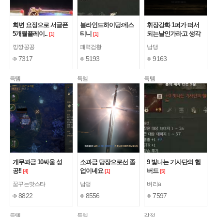
희변 요정으로 서글픈
블라인드하이딩:데스
휘장강화 1퍼가 떠서
5개월플레이..
티니
되는날인가라고 생각
[1]
[1]
해서
[2]
낑깡꽁꽁
패력검황
남댕
7317
5193
9163
득템
득템
득템
개무과금 10싸울 성
소과금 당장으로선 졸
9 빛나는 기사단의 헬
공!!
업이네요
버드
[4]
[1]
[5]
꿈꾸는맛스타
남댕
벼리a
8822
8556
7597
득템
득템
감정