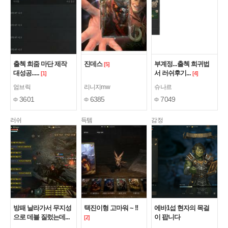
출첵 희줌 마단 제작
진데스
부계정...출첵 희귀법
[5]
대성공.....
서 러쉬후기...
[1]
[4]
엄브릭
리니지mw
슈나르
3601
6385
7049
러쉬
득템
감정
방패 날라가서 무지성
택진이형 고마워 ~ !!
에바1섭 현자의 목걸
으로 데블 질렀는데...
이 팝니다
[2]
[3]