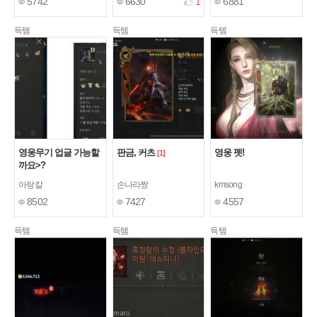
5742
6630
1
6881
득템
득템
득템
영웅무기 업글 가능할
판금, 커츠
영웅 펫!
[1]
까요>?
아랑칼
손나라짱
kmsong
8502
7427
4557
득템
득템
득템