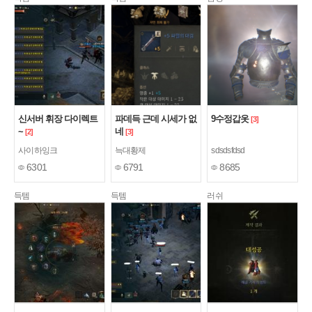
신서버 휘장 다이렉트
파데득 근데 시세가 없
9수정갑옷
[3]
~
네
[2]
[3]
사이하잉크
늑대황제
sdsdsfdsd
6301
6791
8685
득템
득템
러쉬