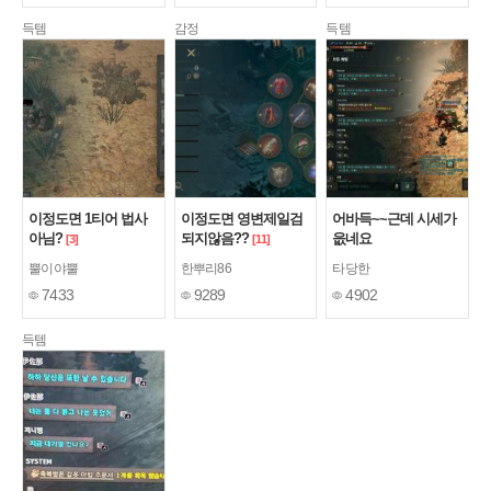
득템
감정
득템
이정도면 1티어 법사
이정도면 영변제일검
어바득~~근데 시세가
아님?
되지않음??
읎네요
[3]
[11]
뿔이야뿔
한뿌리86
타당한
7433
9289
4902
득템