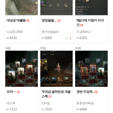
대성공 데블뜸
멍멍꿀꿀....
9발사체 지팡이 비각
[4]
[1]
인
[4]
소금창고000
짱구는털말려
지금뭐하냐
6431
8350
1
5023
득템
득템
득템
뜨악~~
무과금 쌀먹린생 개꿀
영변 두장득..
[1]
[5]
스펙
[1]
데스후
만타잉
튼튼한아빠곰
7212
7210
8460