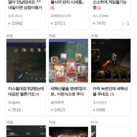
얼마 안남았네요. ^^
불사의 반지 시세좀...
소소하게 게임즐기는
내일이면 상점이용가
중
[4]
[1]
능
[2]
오리처녀
퍼펙트라이어
리니지mw
10842
10721
7470
1
득템
득템
득템
미스릴대검 9강떴는데
새해선물을 영변2장으
아직 녹변인데 새해선
대검은 별론가요
로.. 이런식으로 주다
물 주네요.
[4]
[3]
니...
[4]
Ockjune
달려쮸쮸
오리처녀
7819
10415
6936
득템
득템
러쉬