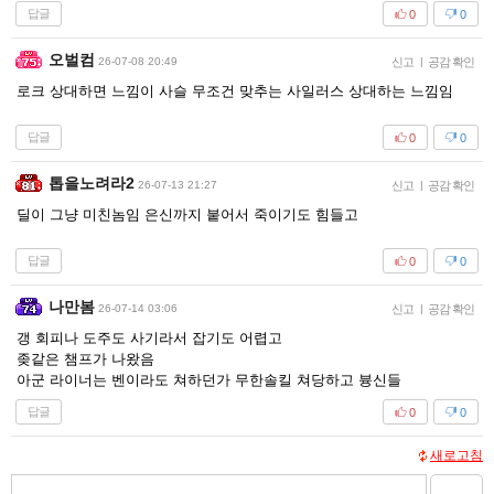
답글
0
0
오벌컴
26-07-08 20:49
신고
|
공감 확인
로크 상대하면 느낌이 사슬 무조건 맞추는 사일러스 상대하는 느낌임
답글
0
0
톱을노려라2
26-07-13 21:27
신고
|
공감 확인
딜이 그냥 미친놈임 은신까지 붙어서 죽이기도 힘들고
답글
0
0
나만봄
26-07-14 03:06
신고
|
공감 확인
갱 회피나 도주도 사기라서 잡기도 어렵고
좆같은 챔프가 나왔음
아군 라이너는 벤이라도 쳐하던가 무한솔킬 쳐당하고 븅신들
답글
0
0
새로고침