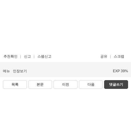
추천확인
신고
스팸신고
공유
스크랩
메뉴
인장보기
EXP 39%
목록
본문
이전
다음
댓글쓰기