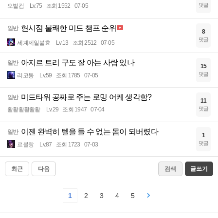
댓글
오벌컴
Lv.75
조회 1552
07-05
현시점 불쾌한 미드 챔프 순위
일반
8
댓글
세계제일불효
Lv.13
조회 2512
07-05
아지르 트리 구도 잘 아는 사람 있나
일반
15
댓글
리코동
Lv.59
조회 1785
07-05
미드타워 공짜로 주는 로밍 어케 생각함?
일반
11
댓글
활활활활활활
Lv.29
조회 1947
07-04
이젠 완벽히 텔을 들 수 없는 몸이 되버렸다
일반
1
댓글
르블랑
Lv.87
조회 1723
07-03
최근
다음
검색
글쓰기
1
2
3
4
5