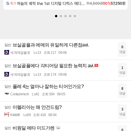
하늘의 궤적 the 1st 디지털 디럭스 에디션 Sora no Kiseki the 1st Digital Deluxe Edition
114,500원
50%
57,250원
특가
브실골플과 에메의 유일하게 다른점avi.
일반
0
댓글
세계제일불효
Lv.13
조회 217
08-06
브실골플에다 각티어당 필요한 능력치 avi.
일반
1
댓글
세계제일불효
Lv.13
조회 174
08-06
플레 4는 얼마나 잘하는 티어인가요?
일반
8
댓글
Containment
Lv.81
조회 504
08-05
이렐리아는 왜 안건드림?
일반
3
댓글
Kkkkllll
Lv.89
조회 418
08-04
비원딜 메타 미드가렌
일반
0