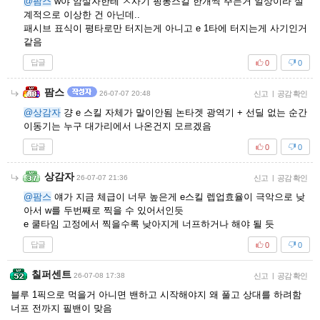
@팜스
w야 암살자한테 ㅈ사기 핑퐁스킬 한개씩 주는거 일상이라 설
계적으로 이상한 건 아닌데..
패시브 표식이 평타로만 터지는게 아니고 e 1타에 터지는게 사기인거
같음
답글
0
0
팜스
26-07-07 20:48
신고
|
공감 확인
@상감자
걍 e 스킬 자체가 말이안됨 논타겟 광역기 + 선딜 없는 순간
이동기는 누구 대가리에서 나온건지 모르겠음
답글
0
0
상감자
26-07-07 21:36
신고
|
공감 확인
@팜스
얘가 지금 체급이 너무 높은게 e스킬 렙업효율이 극악으로 낮
아서 w를 두번째로 찍을 수 있어서인듯
e 쿨타임 고정에서 찍을수록 낮아지게 너프하거나 해야 될 듯
답글
0
0
칠퍼센트
26-07-08 17:38
신고
|
공감 확인
블루 1픽으로 먹을거 아니면 밴하고 시작해야지 왜 풀고 상대를 하려함
너프 전까지 필밴이 맞음