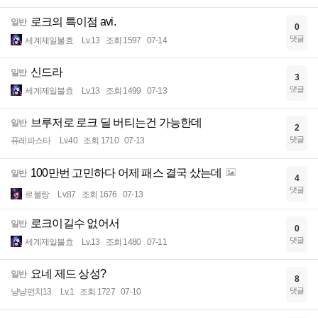
로크의 특이점 avi.
일반
0
댓글
세계제일불효
Lv.13
조회 1597
07-14
신드라
일반
3
댓글
세계제일불효
Lv.13
조회 1499
07-13
브루저로 로크 딜 버티는건 가능한데
일반
2
댓글
퓨레파스타
Lv.40
조회 1710
07-13
100만번 고민하다 어제 패스 결국 샀는데
일반
4
댓글
르블랑
Lv.87
조회 1676
07-13
로크이길수 없어서
일반
0
댓글
세계제일불효
Lv.13
조회 1480
07-11
요네 제드 상성?
일반
8
댓글
냥냥펀치13
Lv.1
조회 1727
07-10