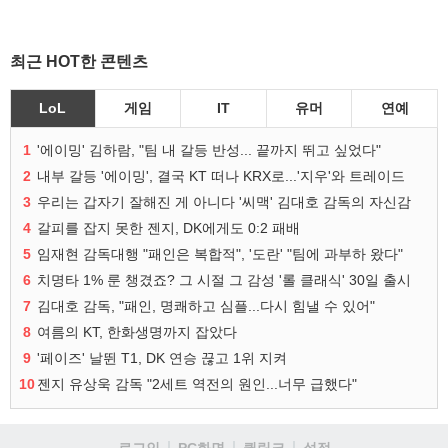
최근 HOT한 콘텐츠
LoL
게임
IT
유머
연예
1
'에이밍' 김하람, "팀 내 갈등 반성... 끝까지 뛰고 싶었다"
2
내부 갈등 '에이밍', 결국 KT 떠나 KRX로...'지우'와 트레이드
3
우리는 갑자기 잘해진 게 아니다 '씨맥' 김대호 감독의 자신감
4
갈피를 잡지 못한 젠지, DK에게도 0:2 패배
5
임재현 감독대행 "패인은 복합적", '도란' "팀에 과부하 왔다"
6
치명타 1% 룬 챙겼죠? 그 시절 그 감성 '롤 클래식' 30일 출시
7
김대호 감독, "패인, 명쾌하고 심플...다시 힘낼 수 있어"
8
여름의 KT, 한화생명까지 잡았다
9
'페이즈' 날뛴 T1, DK 연승 끊고 1위 지켜
10
젠지 유상욱 감독 "2세트 역전의 원인...너무 급했다"