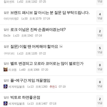
댓글
칠퍼센트
Lv.52
조회 1162
07-25
브랜드 패시브 잘 아시는 분 질문 답 부탁드립니다.
질문
4
댓글
아리아리랑2
Lv.30
조회 1079
07-24
로크 이넘은 진짜 손좀봐야겠는데?
일반
2
댓글
Ew2e
Lv.23
조회 1542
07-24
질문) 이럴 땐 어케해야 할까요
질문
5
댓글
구먀다리
Lv.13
조회 1105
07-22
벨트 변경되고 오로라 코어로는 많이 별로인가
일반
0
댓글
리코동
Lv.60
조회 1068
07-20
플~에구간 게임 개꿀잼임
일반
0
댓글
세계제일불효
Lv.13
조회 1260
추천 1
07-19
빅토르 하면좋은점
일반
2
댓글
세계제일불효
Lv.13
조회 1467
07-18