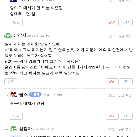
알아도 대처가 안 되는 수준임
상대해보면 앎
답글
0
0
상감자
26-07-07 20:36
신고
|
공감 확인
설계 자체는 평이한 암살자인데
e 1타에 q 표식 터지는게 말도 안되는듯. 이거 때문에 얘의 라인전에서 반
응도 못하는 딜교가 성립함.
e 2타는 평타 강화기니까 그러려니 하겠는데
순간이동 광역스킬 1타에도 터지게 만들어놔서 qqq e1타 뒤에 미니언으
로 e2타 하고 빠지는 딜교가 너무 일방적임.
답글
0
0
팜스
26-07-07 20:43
신고
|
공감 확인
쉬운데 대처가 안됨
답글
0
0
상감자
26-07-07 20:45
신고
|
공감 확인