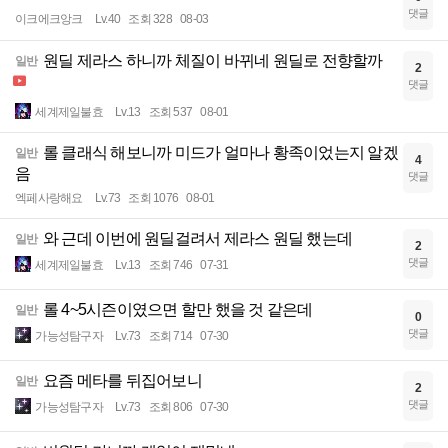
댓글
이크에크앙크
Lv.40
조회 328
08-03
원딜 제라스 하니까 체질이 바뀌네 원딜로 전향할까
일반
2
댓글
세계제일불효
Lv.13
조회 537
08-01
롤 클래식 해보니까 미드가 얼마나 황족이었는지 알겠
일반
4
음
댓글
엑페사랑해요
Lv.73
조회 1076
08-01
와 근데 이번에 원딜걸려서 제라스 원딜 했는데
일반
2
댓글
세계제일불효
Lv.13
조회 746
07-31
롤 4~5시즌이였으면 할만 했을 것 같은데
일반
0
댓글
가능성탐구자
Lv.73
조회 714
07-30
요즘 메타를 뒤집어보니
일반
2
댓글
가능성탐구자
Lv.73
조회 806
07-30