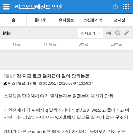
리그오브레전드
인벤
홈
롤이게
유저정보
스킨갤러리
포지션
Mid
전체보기
공
검
글
지
색
내글
내 댓글
3추글
10추글
on/off
쓰
기
[일반]
걍 지금 로크 딜체급이 말이 안되는듯
팜스
댓글: 17 개
조회:
2351
2026-07-07 13:59:37
스킬셋은 단순해서 얘가 뭘하는지는 알겠는데 대처가 안됨
라인전에서 걍 뒤에서 q 깔짝거리다가 q맞으면 we쓰고 들어가고 빠
지면 나는 피갈리는데 쟤는 w피흡해서 딜교를 질 수가 없는 구조임
게다가 다른 근접 ap 피즈 에코 사일 이런거는 들어오기 전에 선모