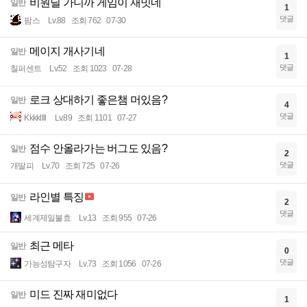
비원딜 가니까 게임이 재밋네
일반
1
댓글
팜스
Lv.88
조회 762
07-30
메이지 개사기네
일반
1
댓글
칠퍼센트
Lv.52
조회 1023
07-28
로크 상대하기 좋은챔 머있음?
일반
4
댓글
Kkkkllll
Lv.89
조회 1101
07-27
점수 안올라가는 버그도 있음?
일반
2
댓글
개딸피
Lv.70
조회 725
07-26
라인별 특징
일반
2
댓글
세계제일불효
Lv.13
조회 955
07-26
최근 메타
일반
0
댓글
가능성탐구자
Lv.73
조회 1056
07-26
미드 진짜 재미없다
일반
1