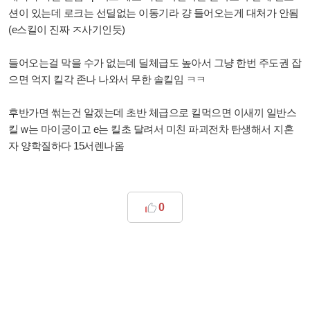
션이 있는데 로크는 선딜없는 이동기라 걍 들어오는게 대처가 안됨
(e스킬이 진짜 ㅈ사기인듯)
들어오는걸 막을 수가 없는데 딜체급도 높아서 그냥 한번 주도권 잡
으면 억지 킬각 존나 나와서 무한 솔킬임 ㅋㅋ
후반가면 썪는건 알겠는데 초반 체급으로 킬먹으면 이새끼 일반스
킬 w는 마이궁이고 e는 킬초 달려서 미친 파괴전차 탄생해서 지혼
자 양학질하다 15서렌나옴
0