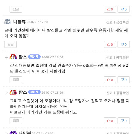
답글
0
0
니틀휴
26-07-07 17:53
신고
|
공감 확인
근데 라인전때 배리어나 탈진들고 각만 안주면 갈수록 유통기한 제일 쎄
게 오지 않음?
답글
0
0
팜스
26-07-07 18:54
신고
|
공감 확인
걍 상대해보면 알텐데 각을 안줄수가 없음 q슬로우 w이속 마이궁 e 2
단 돌진인데 뭐 어떻게 사릴거임
답글
0
0
팜스
26-07-07 18:59
신고
|
공감 확인
그리고 스킬셋이 이 모양이다보니 걍 로밍가서 킬먹고 오거나 정글 괴
롭히러가는데 정치질 감당이 안됨
어설프게 따라가면 가는 도중에 뒤지고
답글
0
0
나만봄
26-07-14 03:06
신고
|
공감 확인