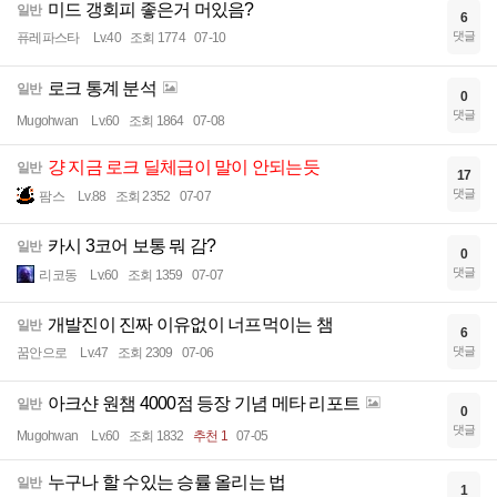
미드 갱회피 좋은거 머있음?
일반
6
댓글
퓨레파스타
Lv.40
조회 1774
07-10
로크 통계 분석
일반
0
댓글
Mugohwan
Lv.60
조회 1864
07-08
걍 지금 로크 딜체급이 말이 안되는듯
일반
17
댓글
팜스
Lv.88
조회 2352
07-07
카시 3코어 보통 뭐 감?
일반
0
댓글
리코동
Lv.60
조회 1359
07-07
개발진이 진짜 이유없이 너프먹이는 챔
일반
6
댓글
꿈안으로
Lv.47
조회 2309
07-06
아크샨 원챔 4000점 등장 기념 메타 리포트
일반
0
댓글
Mugohwan
Lv.60
조회 1832
추천 1
07-05
누구나 할 수있는 승률 올리는 법
일반
1