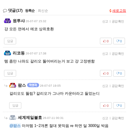
댓글
(17)
등록순
|
최신순
새로고침
원투샤
26-07-07 15:32
신고
|
공감 확인
걍 모든 면에서 에코 상위호환
답글
0
0
리코동
26-07-07 17:38
신고
|
공감 확인
템 좀만 나와도 갈리오 뚫어버리는거 보고 걍 고정밴함
답글
0
0
팜스
26-07-07 19:05
신고
|
공감 확인
갈리오도 뚫림? 갈리오가 그나마 카운터라고 들었는디
답글
0
0
세계제일불효
26-07-11 00:31
신고
|
공감 확인
@팜스
마저템 1~2개론 절대 못막음 re 하면 딜 3000딜 박음