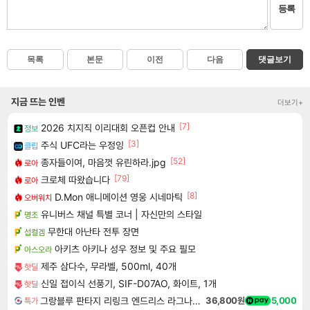
등록
목록
본문
이전
다음
댓글보기
지금 뜨는 인벤
더보기+
[7]
2026 치지직 이리대회 오픈컵 안내
정보
[3]
주식 UFC라는 우정잉
클립
[52]
종자들이여, 마음껏 유린하라.jpg
로아
[79]
크로체 따왔습니다
로아
[8]
D.Mon 애니메이션 영웅 시네마틱
오버워치
유니버스 채널 특별 코너 | 자신만의 스타일
명조
무한대 아난타 전투 장면
섭컬겜
아키츠 아키나 성우 정보 및 주요 필모
아스오라
제주 삼다수, 무라벨, 500ml, 40개
핫딜
신일 접이식 선풍기, SIF-D07AO, 화이트, 1개
핫딜
그랑블루 판타지 리링크 엔드리스 라그나로크 업그레이드 킷 Granblue Fantasy Relink Endless Ragnarok Upgrade Kit DLC
36,800원
5,000
특가