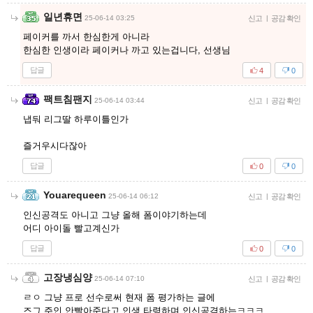
일년휴면
25-06-14 03:25
신고
|
공감 확인
페이커를 까서 한심한게 아니라
한심한 인생이라 페이커나 까고 있는겁니다, 선생님
답글
4
0
팩트침팬지
25-06-14 03:44
신고
|
공감 확인
냅둬 리그딸 하루이틀인가
즐거우시다잖아
답글
0
0
Youarequeen
25-06-14 06:12
신고
|
공감 확인
인신공격도 아니고 그냥 올해 폼이야기하는데
어디 아이돌 빨고계신가
답글
0
0
고장냉심양
25-06-14 07:10
신고
|
공감 확인
ㄹㅇ 그냥 프로 선수로써 현재 폼 평가하는 글에
즈그 주인 안빨아준다고 인생 타령하며 인신공격하는ㅋㅋㅋ