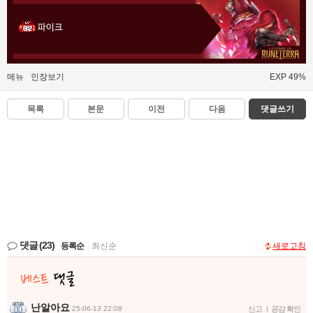
파이크
메뉴
인장보기
EXP 49%
목록
본문
이전
다음
댓글쓰기
댓글
(23)
등록순
|
최신순
새로고침
난알아요
25-06-13 22:08
신고
|
공감 확인