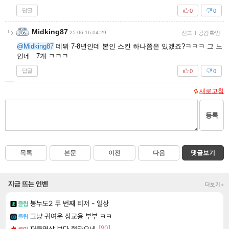
답글
0
0
Midking87
25-06-16 04:29
신고
|
공감 확인
@Midking87
데뷔 7-8년인데 본인 스킨 하나쯤은 있겠죠?ㅋㅋㅋ 그 노
인네 : 7개 ㅋㅋㅋ
답글
0
0
새로고침
등록
목록
본문
이전
다음
댓글보기
지금 뜨는 인벤
더보기+
봉누도2 두 번째 티저 - 일상
클립
그냥 귀여운 상교용 부부 ㅋㅋ
클립
[90]
퍼클영상 보다 현타오네