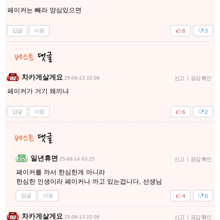
페이커는 빼라 양심있으면
답글
이동
8
3
차카게살게요
25-06-13 22:08
신고
|
공감 확인
페이커가 거기 왜끼냐
답글
이동
6
2
일년휴면
25-06-14 03:25
신고
|
공감 확인
페이커를 까서 한심한게 아니라
한심한 인생이라 페이커나 까고 있는겁니다, 선생님
답글
이동
4
0
차카게살게요
25-06-13 22:08
신고
|
공감 확인