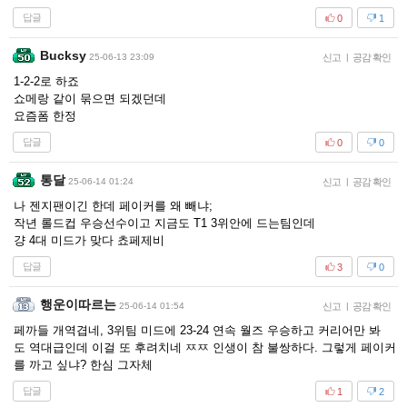
답글
0
1
Bucksy
25-06-13 23:09
신고
|
공감 확인
1-2-2로 하죠
쇼메랑 같이 묶으면 되겠던데
요즘폼 한정
답글
0
0
통달
25-06-14 01:24
신고
|
공감 확인
나 젠지팬이긴 한데 페이커를 왜 빼냐;
작년 롤드컵 우승선수이고 지금도 T1 3위안에 드는팀인데
걍 4대 미드가 맞다 쵸페제비
답글
3
0
행운이따르는
25-06-14 01:54
신고
|
공감 확인
페까들 개역겹네, 3위팀 미드에 23-24 연속 월즈 우승하고 커리어만 봐
도 역대급인데 이걸 또 후려치네 ㅉㅉ 인생이 참 불쌍하다. 그렇게 페이커
를 까고 싶냐? 한심 그자체
답글
1
2