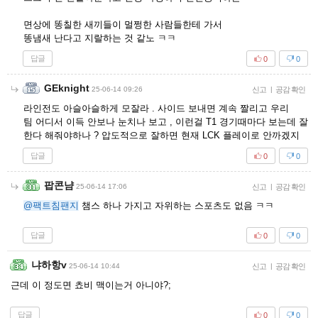
면상에 똥칠한 새끼들이 멀쩡한 사람들한테 가서
똥냄새 난다고 지랄하는 것 같노 ㅋㅋ
답글
0
0
GEknight
25-06-14 09:26
신고
|
공감 확인
라인전도 아슬아슬하게 모잘라 . 사이드 보내면 계속 짤리고 우리
팀 어디서 이득 안보나 눈치나 보고 , 이런걸 T1 경기때마다 보는데 잘
한다 해줘야하나 ? 압도적으로 잘하면 현재 LCK 플레이로 안까겠지
답글
0
0
팝콘냠
25-06-14 17:06
신고
|
공감 확인
@팩트침팬지
챔스 하나 가지고 자위하는 스포츠도 없음 ㅋㅋ
답글
0
0
냐하항v
25-06-14 10:44
신고
|
공감 확인
근데 이 정도면 쵸비 맥이는거 아니야?;
답글
0
0