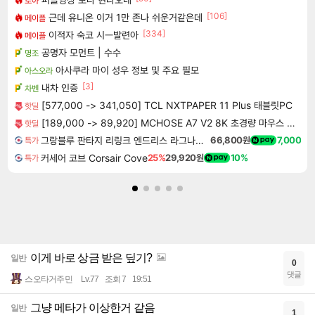
로아
[106]
근데 유니온 이거 1만 존나 쉬운거같은데
메이플
[334]
이적자 숙코 시ㅡ발련아
메이플
공명자 모먼트 | 수수
명조
아사쿠라 마이 성우 정보 및 주요 필모
아스오라
[3]
내차 인증
차벤
[577,000 -> 341,050] TCL NXTPAPER 11 Plus 태블릿PC
핫딜
[189,000 -> 89,920] MCHOSE A7 V2 8K 초경량 마우스 국내정발
핫딜
그랑블루 판타지 리링크 엔드리스 라그나로크 Granblue Fantasy Relink Endless Ragnarok
66,800원
7,000
특가
커세어 코브 Corsair Cove
25%
29,920원
10%
특가
이게 바로 상금 받은 딮기?
일반
0
댓글
스오타거주민
Lv.77
조회 7
19:51
그냥 메타가 이상한거 같음
일반
1