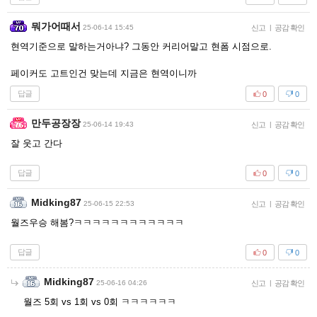
뭐가어때서
25-06-14 15:45
신고
|
공감 확인
현역기준으로 말하는거아냐? 그동안 커리어말고 현폼 시점으로.
페이커도 고트인건 맞는데 지금은 현역이니까
답글
0
0
만두공장장
25-06-14 19:43
신고
|
공감 확인
잘 웃고 간다
답글
0
0
Midking87
25-06-15 22:53
신고
|
공감 확인
월즈우승 해봄?ㅋㅋㅋㅋㅋㅋㅋㅋㅋㅋㅋㅋ
답글
0
0
Midking87
25-06-16 04:26
신고
|
공감 확인
월즈 5회 vs 1회 vs 0회 ㅋㅋㅋㅋㅋㅋ