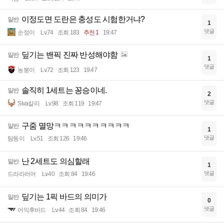
이정도면 도란은 충성도 시험한거냐?
일반
1
댓글
순정이
Lv.74
조회 183
추천 1
19:47
딮기는 밴픽 진짜 반성해야함
일반
1
댓글
농붕이
Lv.72
조회 123
19:47
솔직히 1세트는 꽁승이네.
일반
2
댓글
Siva칼리
Lv.98
조회 119
19:47
구줌 멸망ㅋㅋㅋㅋㅋㅋㅋㅋㅋㅋ
일반
1
댓글
탐동이
Lv.51
조회 126
19:46
난 2세트도 의심할래
일반
1
댓글
드라라러어
Lv.40
조회 84
19:46
딮기는 1픽 바드의 의미가
일반
0
댓글
어익후바드
Lv.44
조회 84
19:46