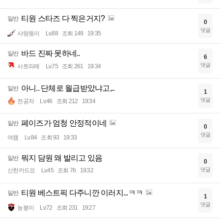
티원 스타즈 다 찍은거지?
일반
0
댓글
샤랑둥이
Lv.88
조회 149
19:35
바드 진짜 못하네..
일반
6
댓글
사토라레
Lv.75
조회 261
19:34
아니.. 단체로 월급받았냐고,..
일반
1
댓글
전공자
Lv.46
조회 212
19:34
페이즈가 엄청 안정적이네
일반
0
댓글
여챔
Lv.84
조회 93
19:33
뭐지 담원 왜 발리고 있음
일반
0
댓글
신한카드요
Lv.45
조회 76
19:32
티원 베스트픽 다주니깐 이러지...ㅋㅋ
일반
1
댓글
농붕이
Lv.72
조회 231
19:27