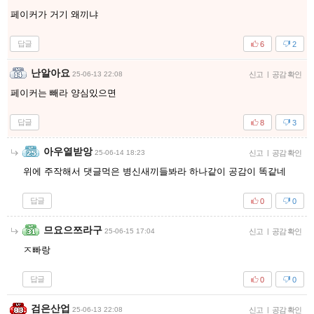
페이커가 거기 왜끼냐
답글
6
2
난알아요
25-06-13 22:08
신고
|
공감 확인
페이커는 빼라 양심있으면
답글
8
3
아우열받앙
25-06-14 18:23
신고
|
공감 확인
위에 주작해서 댓글먹은 병신새끼들봐라 하나같이 공감이 똑같네
답글
0
0
므요으쯔라구
25-06-15 17:04
신고
|
공감 확인
ㅈ빠랑
답글
0
0
검은산업
25-06-13 22:08
신고
|
공감 확인