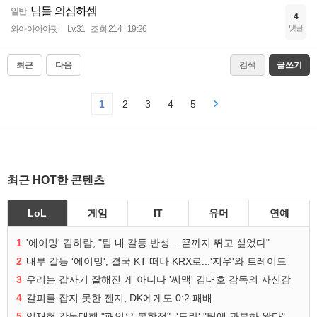
님들 의심하셈
일반
4
댓글
와아아아아팟
Lv.31
조회 214
19:26
최근
다음
검색
글쓰기
1
2
3
4
5
최근 HOT한 콘텐츠
LoL
게임
IT
유머
연예
1
'에이밍' 김하람, "팀 내 갈등 반성... 끝까지 뛰고 싶었다"
2
내부 갈등 '에이밍', 결국 KT 떠나 KRX로...'지우'와 트레이드
3
우리는 갑자기 잘해진 게 아니다 '씨맥' 김대호 감독의 자신감
4
갈피를 잡지 못한 젠지, DK에게도 0:2 패배
5
임재현 감독대행 "패인은 복합적", '도란' "팀에 과부하 왔다"