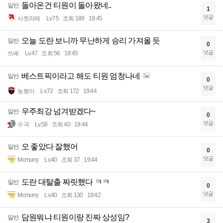
돌아온건 티원이 돌아왔네..
일반
1
댓글
사토라레
Lv.75
조회 189
19:45
오늘 도란 보니까 무난하게 승리 가져올 듯
일반
0
댓글
쓰페
Lv.47
조회 56
19:45
베스트픽이라고 해도 티원 엄청나네
일반
0
댓글
농붕이
Lv.72
조회 172
19:44
우주최강 넘겨받겠다~
일반
0
댓글
수극
Lv.58
조회 40
19:44
오 좋았다 잘했어
일반
0
댓글
Mcmurry
Lv.40
조회 37
19:44
도란 대탈출 짜릿했다 ㅋㅋ
일반
0
댓글
Mcmurry
Lv.40
조회 130
19:42
담원뭐냐 티원이랑 진짜 상성임?
일반
3