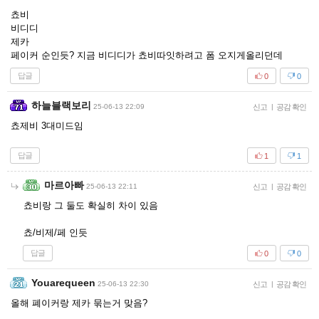
쵸비
비디디
제카
페이커 순인듯? 지금 비디디가 쵸비따잇하려고 폼 오지게올리던데
답글
0
0
하늘블랙보리
25-06-13 22:09
신고
|
공감 확인
쵸제비 3대미드임
답글
1
1
마르아빠
25-06-13 22:11
신고
|
공감 확인
쵸비랑 그 둘도 확실히 차이 있음
쵸/비제/페 인듯
답글
0
0
Youarequeen
25-06-13 22:30
신고
|
공감 확인
올해 폐이커랑 제카 묶는거 맞음?