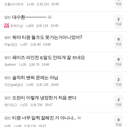
댓글
트롤러다뒤져
Lv.40
조회 134
19:49
대수환~~~~~~~~~
일반
2
댓글
호떡이냥
Lv.68
조회 119
19:49
뭐야 티원 월즈도 못가는거아니었어?
일반
0
댓글
하늘영감
Lv.87
조회 89
19:48
페이즈 라인전 q 말도 안되게 잘 쓰네요
일반
0
댓글
Jaxlover
Lv.26
조회 79
19:48
솔직히 밴픽 문제는 아님
일반
2
댓글
치킨goat굽네
Lv.40
조회 138
19:48
도란이 이렇게 냉정한거 처음 본다
일반
2
댓글
팬더망고
Lv.32
조회 156
19:47
티원 너무 일찍 잘해진 거 아니냐...
일반
0
댓글
여챔
Lv.84
조회 134
19:47