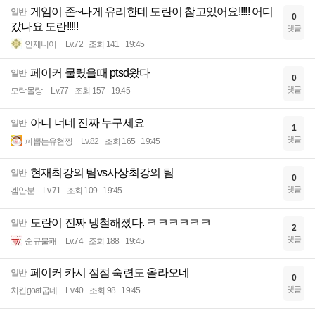
게임이 존~나게 유리한데 도란이 참고있어요!!!!! 어디
일반
0
갔나요 도란!!!!!
댓글
인제니어
Lv.72
조회 141
19:45
페이커 물렸을때 ptsd왔다
일반
0
댓글
모락몰랑
Lv.77
조회 157
19:45
아니 너네 진짜 누구세요
일반
1
댓글
피뽑는유현찡
Lv.82
조회 165
19:45
현재최강의 팀vs사상최강의 팀
일반
0
댓글
겜안분
Lv.71
조회 109
19:45
도란이 진짜 냉철해졌다. ㅋㅋㅋㅋㅋㅋ
일반
2
댓글
순규불패
Lv.74
조회 188
19:45
페이커 카시 점점 숙련도 올라오네
일반
0
댓글
치킨goat굽네
Lv.40
조회 98
19:45