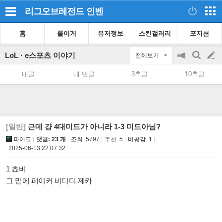
리그오브레전드
인벤
홈
롤이게
유저정보
스킨갤러리
포지션
LoL · e스포츠 이야기
전체보기
공
검
글
지
색
내글
내 댓글
3추글
10추글
on/off
쓰
기
[일반]
근데 걍 4대미드가 아니라 1-3 미드아님?
파이크
댓글: 23 개
조회:
5797
추천:
5
비공감:
1
2025-06-13 22:07:32
1 쵸비
그 밑에 페이커 비디디 제카