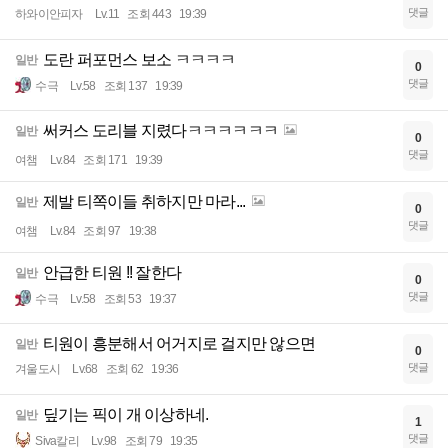
댓글
하와이안피자
Lv.11
조회 443
19:39
도란 퍼포먼스 보소 ㅋㅋㅋㅋ
일반
0
댓글
수극
Lv.58
조회 137
19:39
써커스 도리블 지렸다ㅋㅋㅋㅋㅋㅋ
일반
0
댓글
여챔
Lv.84
조회 171
19:39
제발 티쪽이들 취하지만 마라...
일반
0
댓글
여챔
Lv.84
조회 97
19:38
안급한 티원 !! 잘한다
일반
0
댓글
수극
Lv.58
조회 53
19:37
티원이 흥분해서 어거지로 걸지만 않으면
일반
0
댓글
겨울도시
Lv.68
조회 62
19:36
딮기는 픽이 개 이상하네.
일반
1
댓글
Siva칼리
Lv.98
조회 79
19:35