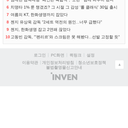
6
치명타 1% 룬 챙겼죠? 그 시절 그 감성 '롤 클래식' 30일 출시
7
여름의 KT, 한화생명까지 잡았다
8
젠지 유상욱 감독 "2세트 역전의 원인...너무 급했다"
9
젠지, 한화생명 잡고 2연패 끊었다
10
고동빈 감독, "'펜리르'와 스크림은 못 해봤다...선발 고정할 듯"
로그인
PC화면
퀵링크
설정
청소년보호정책
이용약관
개인정보처리방침
▲
불법촬영물신고안내
(주)
인
벤