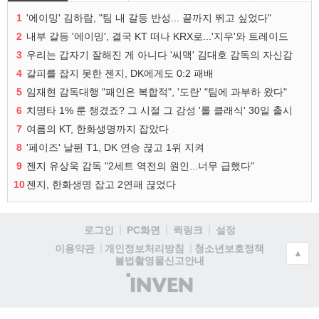
1
'에이밍' 김하람, "팀 내 갈등 반성... 끝까지 뛰고 싶었다"
2
내부 갈등 '에이밍', 결국 KT 떠나 KRX로...'지우'와 트레이드
3
우리는 갑자기 잘해진 게 아니다 '씨맥' 김대호 감독의 자신감
4
갈피를 잡지 못한 젠지, DK에게도 0:2 패배
5
임재현 감독대행 "패인은 복합적", '도란' "팀에 과부하 왔다"
6
치명타 1% 룬 챙겼죠? 그 시절 그 감성 '롤 클래식' 30일 출시
7
여름의 KT, 한화생명까지 잡았다
8
'페이즈' 날뛴 T1, DK 연승 끊고 1위 지켜
9
젠지 유상욱 감독 "2세트 역전의 원인...너무 급했다"
10
젠지, 한화생명 잡고 2연패 끊었다
로그인
PC화면
퀵링크
설정
청소년보호정책
이용약관
개인정보처리방침
▲
불법촬영물신고안내
(주)
인
벤