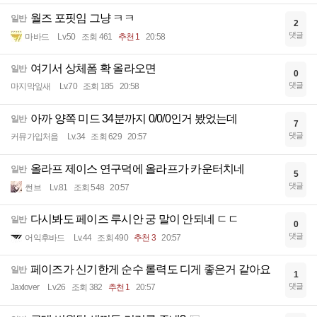
월즈 포핏임 그냥 ㅋㅋ
일반
2
댓글
마바드
Lv.50
조회 461
추천 1
20:58
여기서 상체폼 확 올라오면
일반
0
댓글
마지막잎새
Lv.70
조회 185
20:58
아까 양쪽 미드 34분까지 0/0/0인거 봤었는데
일반
7
댓글
커뮤가입처음
Lv.34
조회 629
20:57
올라프 제이스 연구덕에 올라프가 카운터치네
일반
5
댓글
썬브
Lv.81
조회 548
20:57
다시봐도 페이즈 루시안 궁 말이 안되네 ㄷㄷ
일반
0
댓글
어익후바드
Lv.44
조회 490
추천 3
20:57
페이즈가 신기한게 순수 롤력도 디게 좋은거 같아요
일반
1
댓글
Jaxlover
Lv.26
조회 382
추천 1
20:57