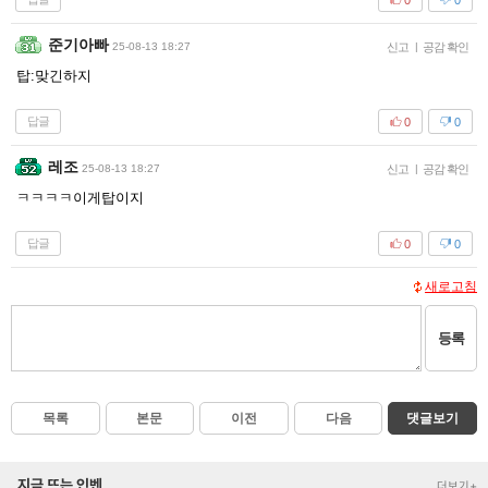
준기아빠
25-08-13 18:27
신고
|
공감 확인
탑:맞긴하지
답글
0
0
레조
25-08-13 18:27
신고
|
공감 확인
ㅋㅋㅋㅋ이게탑이지
답글
0
0
새로고침
등록
목록
본문
이전
다음
댓글보기
지금 뜨는 인벤
더보기+