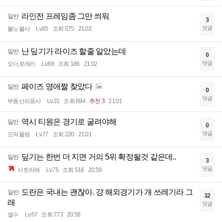
라인전 프레임좀 그만 씌워
일반
3
댓글
불노불사
Lv.65
조회 575
21:02
난 딮기가 라이즈 할줄 알았는데
일반
0
댓글
오더로캐리
Lv.88
조회 186
21:02
페이즈 영애짤 찾았다
일반
0
댓글
부동산의용사
Lv.21
조회 694
추천 3
21:01
역시 티원은 경기로 굴려야해
일반
0
댓글
모락몰랑
Lv.77
조회 220
21:01
딮기는 한번 더 지면 거의 5위 확정될것 같은데..
일반
3
댓글
사토라레
Lv.75
조회 516
20:59
도란은 국내는 괜찮아. 걍 해외경기가 개 쓰레기라 그
일반
32
래
댓글
셀수
Lv.67
조회 773
20:58