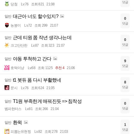
댓글
당첨
Lv.76
조회 821
21:08
대근아 너도 할수있지?
일반
0
댓글
농붕이
Lv.72
조회 299
21:07
근데 티원 쫌 작년 생각나는데
일반
0
댓글
크고단단한
Lv.87
조회 323
21:07
야동 투척하고 간다
일반
9
댓글
호떡이냥
Lv.68
조회 1125
추천 4
21:06
t1 봇듀 폼 다시 부활했네
일반
8
댓글
문시
Lv.76
조회 624
21:05
T1원 부족한게 매꿔진듯 => 침착성
일반
0
댓글
벰파헌터스
Lv.81
조회 266
21:04
환윅
일반
1
댓글
피뽑는유현찡
Lv.82
조회 278
21:03