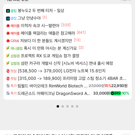
봉누도2 두 번째 티저 - 일상
클립
[1]
그냥 안녕수야
클립
[335]
이적자 숙코 시ㅡ발련아
메이플
[641]
메이플 렉걸리는 애들은 참고해라
메이플
[13]
저보다 더 한 분들도 계시겠지만
디아4
[3]
혹시 이 만화 아시는 분 계신가요
애니클립
프로젝트 RX 도쿄 게임쇼 참가 결정
섭컬겜
섬란 카구라 개발사 신작 [시노비 넥서스] 연내 출시 예정
섭컬겜
[538,500 -> 379,000] LG전자 노트북 15.6인치
핫딜
[315,000 -> 189,900] 프리미엄 고압 스팀 청소기 4BAR 초고압 1.6 대용량
핫딜
림월드 바이오테크 RimWorld Biotech DLC
27,000원
15%
22,950원
특가
드래곤소드 어웨이크닝 DragonSword Awakening
33,000원
10%
특가