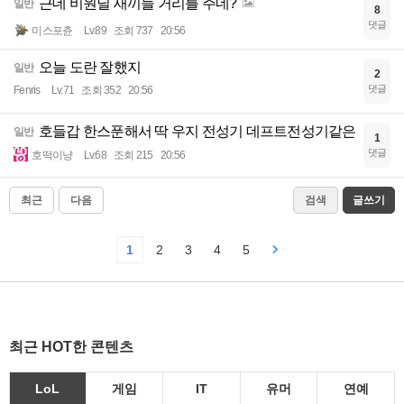
근데 비원딜 새끼들 거리를 주네?
일반
8
댓글
미스포츈
Lv.89
조회 737
20:56
오늘 도란 잘했지
일반
2
댓글
Fenris
Lv.71
조회 352
20:56
호들갑 한스푼해서 딱 우지 전성기 데프트전성기같은
일반
1
댓글
호떡이냥
Lv.68
조회 215
20:56
최근
다음
검색
글쓰기
1
2
3
4
5
최근 HOT한 콘텐츠
LoL
게임
IT
유머
연예