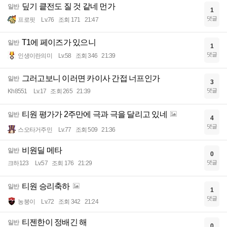
딮기 킅전도 질 것 같네 먼가
일반
1
댓글
프로핏
Lv.76
조회 171
21:47
T1에 페이즈가 있으니
일반
1
댓글
인생이란의미
Lv.58
조회 346
21:39
그러고보니 이러면 카이사 간접 너프인가
일반
3
댓글
Kh8551
Lv.17
조회 265
21:39
티원 평가가 2주만에 극과 극을 달리고 있네
일반
4
댓글
스오타거주민
Lv.77
조회 509
21:36
비원딜 메타
일반
0
댓글
크하123
Lv.57
조회 176
21:29
티원 승리축하
일반
1
댓글
농붕이
Lv.72
조회 342
21:24
티젠한이 정배긴 해
일반
0