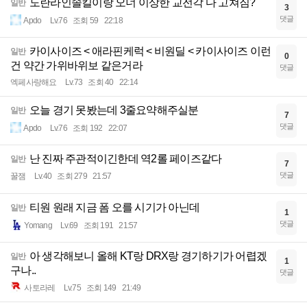
도란라인솔킬이랑 오너 이상한 교전각 다 고쳐짐?
일반
3
댓글
Apdo
Lv.76
조회 59
22:18
카이사이즈 < 애라핀케럭 < 비원딜 < 카이사이즈 이런
일반
0
건 약간 가위바위보 같은거라
댓글
엑페사랑해요
Lv.73
조회 40
22:14
오늘 경기 못봤는데 3줄요약해주실분
일반
7
댓글
Apdo
Lv.76
조회 192
22:07
난 진짜 주관적이긴한데 역2롤 페이즈같다
일반
7
댓글
꿀잼
Lv.40
조회 279
21:57
티원 원래 지금 폼 오를 시기가 아닌데
일반
1
댓글
Yomang
Lv.69
조회 191
21:57
아 생각해보니 올해 KT랑 DRX랑 경기하기가 어렵겠
일반
1
구나..
댓글
사토라레
Lv.75
조회 149
21:49