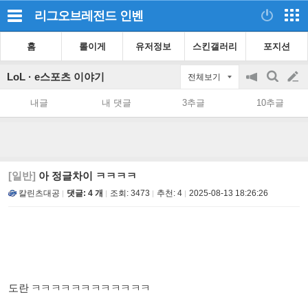
리그오브레전드
인벤
홈
롤이게
유저정보
스킨갤러리
포지션
LoL · e스포츠 이야기
전체보기
공
검
글
지
색
내글
내 댓글
3추글
10추글
on/off
쓰
기
[일반]
아 정글차이 ㅋㅋㅋㅋ
칼린츠대공
댓글: 4 개
조회:
3473
추천:
4
2025-08-13 18:26:26
도란 ㅋㅋㅋㅋㅋㅋㅋㅋㅋㅋㅋㅋ