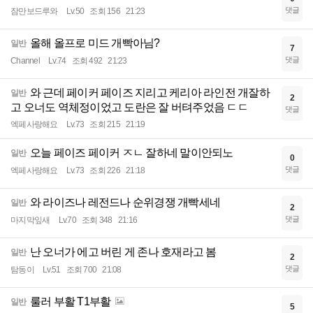
댓글
잠만보드루와
Lv.50
조회 156
21:23
올해 올프로 미드 개빡아님?
일반
7
댓글
Channel
Lv.74
조회 492
21:23
와 근데 페이커 페이즈 지리고 케리아 라인전 개잘하
일반
2
고 오너도 역체정이었고 도란은 잘 버텨주었음 ㄷㄷ
댓글
엑페사랑해요
Lv.73
조회 215
21:19
오늘 페이즈 페이커 ㅈㄴ 잘하네 말이안되노
일반
0
댓글
엑페사랑해요
Lv.73
조회 226
21:18
와 라이즈나 레전드나 순위경쟁 개빡세네
일반
2
댓글
마지막잎새
Lv.70
조회 348
21:16
난 오너가 에고 버린 게 존나 호재라고 봄
일반
2
댓글
탐동이
Lv.51
조회 700
21:08
룰러 부활 T1부활
일반
5