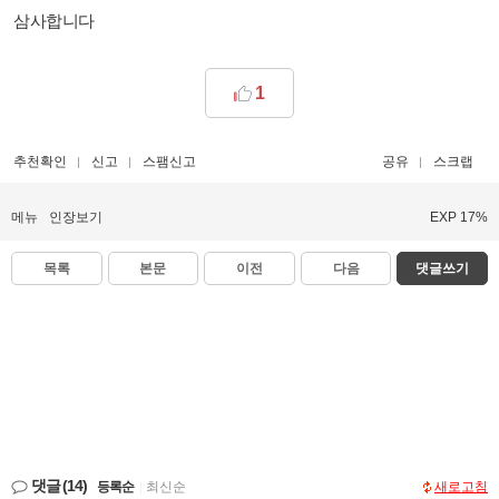
삼사합니다
1
추천확인
신고
스팸신고
공유
스크랩
메뉴
인장보기
EXP 17%
목록
본문
이전
다음
댓글쓰기
댓글
(14)
등록순
|
최신순
새로고침