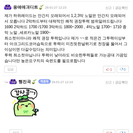
응애애긔디트
26-01-27 12:23
신고
|
공감 확인
제가 하위레이드는 안간지 오래되어서 1,2,3막 노말은 안간지 오래되어
서 모릅니다 2막하드부터 대략적인 쾌적 권장투력 범위알려드립니다
1690 2막하드 1700 /1700 3막하드 1800~2000 , 4막노말 1700~ 1710 종
막 노말 ,세르카노말 1900~
최소컷이아니라 쾌적 권장 투력입니다 제가 ~~로 적은건 그투력이상부
터 아크그리드코어습득으로 투력이 미친듯한널뛰기로 천장을 뚫어서 그
이상이면 다갈수있다는 의미입니다
투력 최소컷아닙니다 투력이 낮더라도 비슷한투력들로 가는공대 가끔있
습니다만 높은요구치의 숙련도를 필요로합니다
답글
1
0
행진곡
26-01-27 12:24
신고
|
공감 확인
답글
0
0