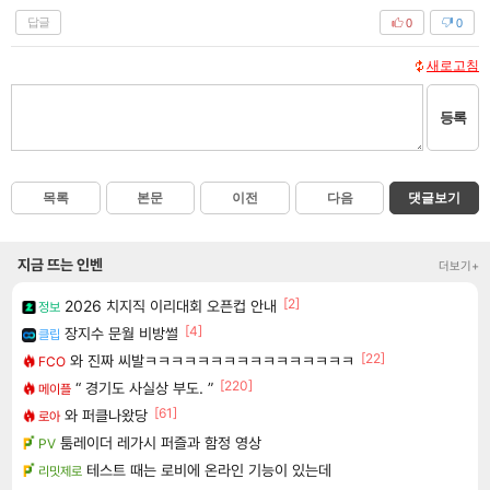
답글
0
0
새로고침
등록
목록
본문
이전
다음
댓글보기
지금 뜨는 인벤
더보기+
[2]
2026 치지직 이리대회 오픈컵 안내
정보
[4]
장지수 문월 비방썰
클립
[22]
와 진짜 씨발ㅋㅋㅋㅋㅋㅋㅋㅋㅋㅋㅋㅋㅋㅋㅋㅋ
FCO
[220]
“ 경기도 사실상 부도. ”
메이플
[61]
와 퍼클나왔당
로아
툼레이더 레가시 퍼즐과 함정 영상
PV
테스트 때는 로비에 온라인 기능이 있는데
리밋제로