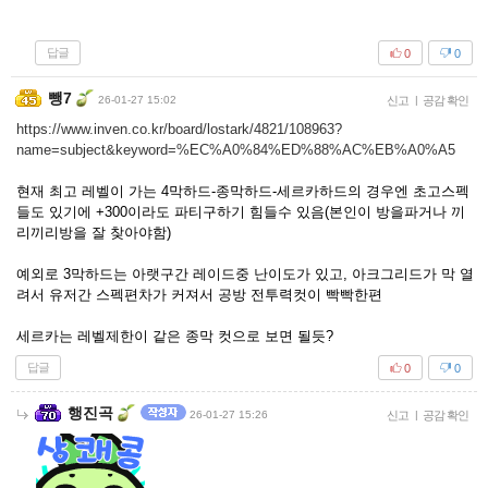
답글
0
0
뺑7
26-01-27 15:02
신고
|
공감 확인
https://www.inven.co.kr/board/lostark/4821/108963?
name=subject&keyword=%EC%A0%84%ED%88%AC%EB%A0%A5
현재 최고 레벨이 가는 4막하드-종막하드-세르카하드의 경우엔 초고스펙
들도 있기에 +300이라도 파티구하기 힘들수 있음(본인이 방을파거나 끼
리끼리방을 잘 찾아야함)
예외로 3막하드는 아랫구간 레이드중 난이도가 있고, 아크그리드가 막 열
려서 유저간 스펙편차가 커져서 공방 전투력컷이 빡빡한편
세르카는 레벨제한이 같은 종막 컷으로 보면 될듯?
답글
0
0
행진곡
26-01-27 15:26
신고
|
공감 확인