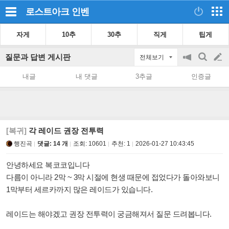
로스트아크
인벤
자게
10추
30추
직게
팁게
질문과 답변 게시판
전체보기
공
검
글
지
색
내글
내 댓글
3추글
인증글
on/off
쓰
기
[복귀]
각 레이드 권장 전투력
행진곡
댓글: 14 개
조회:
10601
추천:
1
2026-01-27 10:43:45
안녕하세요 복코코입니다
다름이 아니라 2막 ~ 3막 시절에 현생 때문에 접었다가 돌아와보니
1막부터 세르카까지 많은 레이드가 있습니다.
레이드는 해야겠고 권장 전투력이 궁금해져서 질문 드려봅니다.