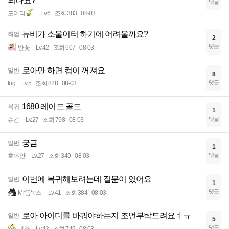
되나요?
댓글
도미리
Lv.6
조회 383
08-03
뉴비가 소울이터 하기에 어려울까요?
직업
2
댓글
반꽃
Lv.42
조회 607
08-03
로아만 하면 컴이 꺼져요
일반
8
댓글
Iog
Lv.5
조회 828
08-03
1680 레이드 골드
복귀
1
댓글
슈긴
Lv.27
조회 798
08-03
궁금
일반
1
댓글
호야안
Lv.27
조회 349
08-03
이번에 복귀해보려는데 질문이 있어요
일반
1
댓글
Mr뜸북스
Lv.41
조회 384
08-03
로아 아이디를 바꿔야하는지 조언부탁드려요ㅕㅠ
일반
5
댓글