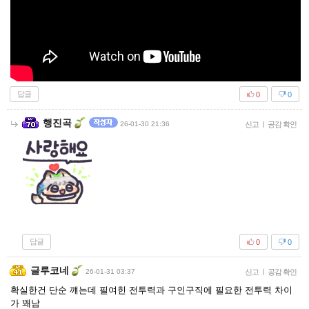
답글
0
0
행진곡
26-01-30 21:36
신고
|
공감 확인
답글
0
0
글루코네
26-01-31 03:37
신고
|
공감 확인
확실한건 단순 꺠는데 필여힌 전투력과 구인구직에 필요한 전투력 차이
가 꽤남