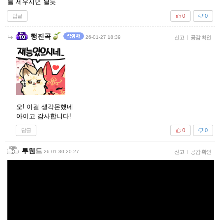
를 세우시면 될듯
답글
0
0
행진곡
26-01-27 18:39
신고
|
공감 확인
오! 이걸 생각몬했네
아이고 감사합니다!
답글
0
0
루웬드
26-01-30 20:27
신고
|
공감 확인