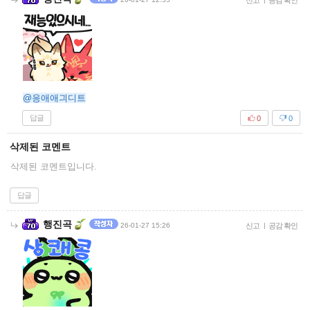
신고
공감 확인
@응애애긔디트
답글
0
0
삭제된 코멘트
삭제된 코멘트입니다.
답글
행진곡
26-01-27 15:26
신고
|
공감 확인