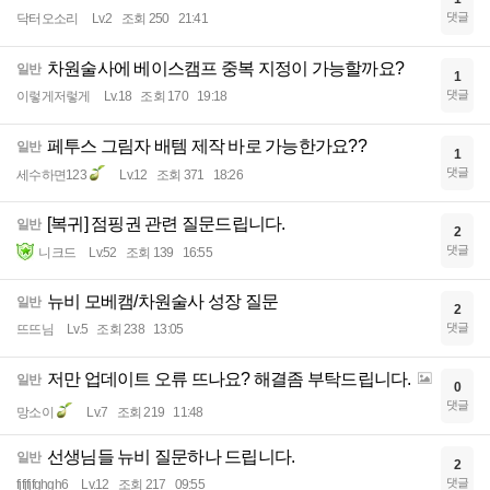
댓글
닥터오소리
Lv.2
조회 250
21:41
차원술사에 베이스캠프 중복 지정이 가능할까요?
일반
1
댓글
이렇게저렇게
Lv.18
조회 170
19:18
페투스 그림자 배템 제작 바로 가능한가요??
일반
1
댓글
세수하면123
Lv.12
조회 371
18:26
[복귀] 점핑권 관련 질문드립니다.
일반
2
댓글
니크드
Lv.52
조회 139
16:55
뉴비 모베캠/차원술사 성장 질문
일반
2
댓글
뜨뜨님
Lv.5
조회 238
13:05
저만 업데이트 오류 뜨나요? 해결좀 부탁드립니다.
일반
0
댓글
망소이
Lv.7
조회 219
11:48
선생님들 뉴비 질문하나 드립니다.
일반
2
댓글
fjfjfjfghgh6
Lv.12
조회 217
09:55