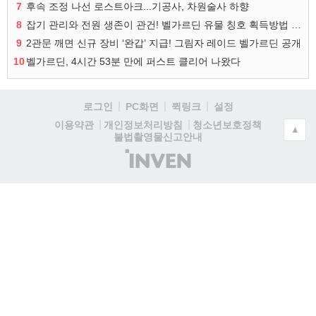
7
후속 조정 나선 로스트아크...기공사, 차원술사 하향
8
잡기 관리와 전원 생존이 관건! 벨가르딘 유물 칭호 획득방법 정리
9
2관문 깨면 신규 장비 ‘완갑’ 지급! 그림자 레이드 벨가르딘 공개
10
벨가르딘, 4시간 53분 만에 퍼스트 클리어 나왔다
로그인
PC화면
퀵링크
설정
청소년보호정책
이용약관
개인정보처리방침
▲
불법촬영물신고안내
(주)
인
벤