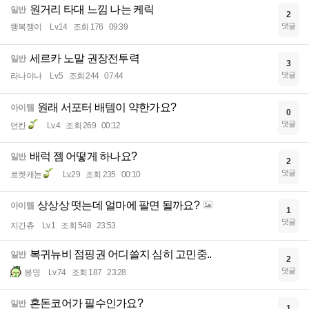
원거리 타대 느낌 나는 케릭
일반
2
댓글
행복쟁이
Lv.14
조회 176
09:39
세르카 노말 권장전투력
일반
3
댓글
라나야나
Lv.5
조회 244
07:44
원래 서포터 배템이 약한가요?
아이템
0
댓글
던칸
Lv.4
조회 269
00:12
배럭 젬 어떻게 하나요?
일반
2
댓글
로켓캐논
Lv.29
조회 235
00:10
상상상 떳는데 얼마에 팔면 될까요?
아이템
1
댓글
지간츄
Lv.1
조회 548
23:53
복귀뉴비 점핑권 어디쓸지 심히 고민중..
일반
2
댓글
봉명
Lv.74
조회 187
23:28
혼돈코어가 필수인가요?
일반
1