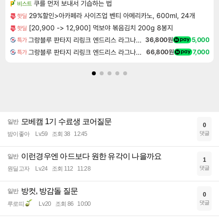
쿠를 먼저 보내서 기습하는 법
비스트
29%할인>아카페라 사이즈업 벤티 아메리카노, 600ml, 24개
핫딜
[20,900 -> 12,900] 먹보야 볶음김치 200g 8봉지
핫딜
그랑블루 판타지 리링크 엔드리스 라그나로크 업그레이드 킷 Granblue Fantasy Relink Endless Ragnarok Upgrade Kit DLC
36,800원
5,000
특가
그랑블루 판타지 리링크 엔드리스 라그나로크 Granblue Fantasy Relink Endless Ragnarok
66,800원
7,000
특가
모베캠 1기 수료생 코어질문
일반
0
댓글
밤이좋아
Lv.59
조회 38
12:45
이런경우엔 아드보다 원한 유각이 나을까요
일반
1
댓글
원딜고자
Lv.24
조회 112
11:28
방컷, 방감돌 질문
일반
0
댓글
루로띠
Lv.20
조회 86
10:00