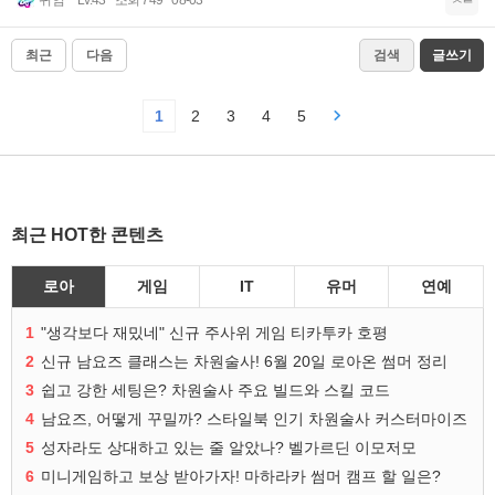
귀염
Lv.43
조회 749
08-03
최근
다음
검색
글쓰기
1
2
3
4
5
최근 HOT한 콘텐츠
로아
게임
IT
유머
연예
1
"생각보다 재밌네" 신규 주사위 게임 티카투카 호평
2
신규 남요즈 클래스는 차원술사! 6월 20일 로아온 썸머 정리
3
쉽고 강한 세팅은? 차원술사 주요 빌드와 스킬 코드
4
남요즈, 어떻게 꾸밀까? 스타일북 인기 차원술사 커스터마이즈
5
성자라도 상대하고 있는 줄 알았나? 벨가르딘 이모저모
6
미니게임하고 보상 받아가자! 마하라카 썸머 캠프 할 일은?