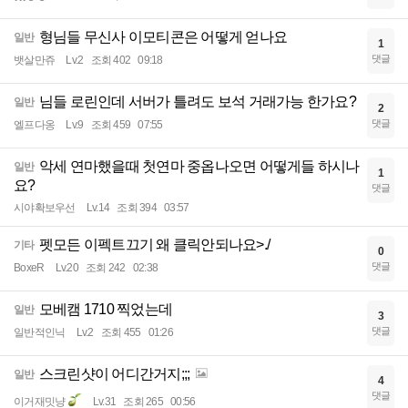
형님들 무신사 이모티콘은 어떻게 얻나요
일반
1
댓글
뱃살만쥬
Lv.2
조회 402
09:18
님들 로린인데 서버가 틀려도 보석 거래가능 한가요?
일반
2
댓글
엘프다옹
Lv.9
조회 459
07:55
악세 연마했을때 첫연마 중옵나오면 어떻게들 하시나
일반
1
요?
댓글
시야확보우선
Lv.14
조회 394
03:57
펫모든 이펙트끄기 왜 클릭안되나요>./
기타
0
댓글
BoxeR
Lv.20
조회 242
02:38
모베캠 1710 찍었는데
일반
3
댓글
일반적인닉
Lv.2
조회 455
01:26
스크린샷이 어디간거지;;;
일반
4
댓글
이거재밋냥
Lv.31
조회 265
00:56