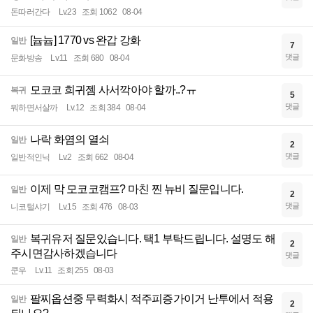
돈따러간다
Lv.23
조회 1062
08-04
[늅늅] 1770 vs 완갑 강화
일반
7
댓글
문화방송
Lv.11
조회 680
08-04
모코코 희귀젬 사서깍아야 할까..?ㅠ
복귀
5
댓글
뭐하면서살까
Lv.12
조회 384
08-04
나락 화염의 열쇠
일반
2
댓글
일반적인닉
Lv.2
조회 662
08-04
이제 막 모코코캠프? 마친 찐 뉴비 질문입니다.
일반
2
댓글
니코털샤기
Lv.15
조회 476
08-03
복귀유저 질문있습니다. 택1 부탁드립니다. 설명도 해
일반
2
주시면감사하겠습니다
댓글
쿤우
Lv.11
조회 255
08-03
팔찌옵션중 무력화시 적주피증가이거 난투에서 적용
일반
2