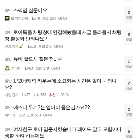
스펙업 질문이요
일반
3
댓글
불고기와퍼
Lv.79
조회 264
08-04
로아톡을 채팅창에 연결해놨을때 새글 올라올시 채팅
일반
0
창 활성화 안되나요?
댓글
밴드가호
Lv.10
조회 243
08-04
뉴비 할모시 질문 점..
일반
1
댓글
루디잉
Lv.63
조회 379
08-04
1720 6캐릭 키우는데 소요되는 시간은 얼마나 되나
일반
2
요?
댓글
대일천하
Lv.37
조회 583
추천 1
08-04
에스더 무기?는 얻어야 좋은건가요??
일반
2
댓글
북악악
Lv.2
조회 513
08-04
여자친구 로아 입문시켰습니다.레이드 말고 모험이나
일반
5
생활 하려 하는데요
댓글