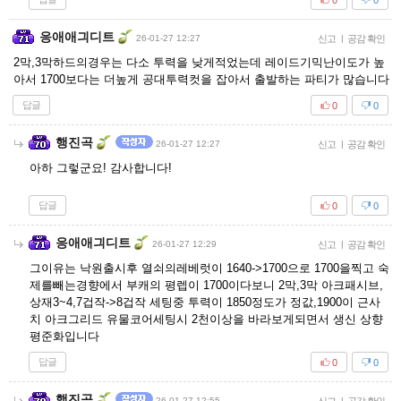
응애애긔디트
26-01-27 12:27
신고
|
공감 확인
2막,3막하드의경우는 다소 투력을 낮게적었는데 레이드기믹난이도가 높
아서 1700보다는 더높게 공대투력컷을 잡아서 출발하는 파티가 많습니다
답글
0
0
행진곡
26-01-27 12:27
신고
|
공감 확인
아하 그렇군요! 감사합니다!
답글
0
0
응애애긔디트
26-01-27 12:29
신고
|
공감 확인
그이유는 낙원출시후 열쇠의레베럿이 1640->1700으로 1700을찍고 숙
제를빼는경향에서 부캐의 평렙이 1700이다보니 2막,3막 아크패시브,
상재3~4,7겁작->8겁작 세팅중 투력이 1850정도가 정값,1900이 근사
치 아크그리드 유물코어세팅시 2천이상을 바라보게되면서 생신 상향
평준화입니다
답글
0
0
행진곡
26-01-27 12:55
|