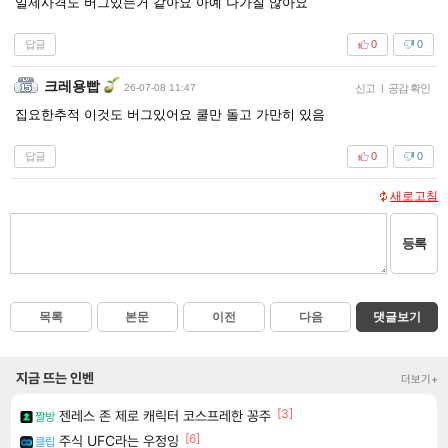
일제사격도 버그있는거 같아요 아예 나가질 않아요
답글
0
0
크레용빱
26-07-08 11:47
신고
|
공감 확인
집요한추적 이것도 버그있어요 쿨만 돌고 가만히 있음
답글
0
0
새로고침
등록
목록
본문
이전
다음
댓글보기
지금 뜨는 인벤
더보기+
[3]
젠레스 존 제로 캐릭터 코스프레한 꽁주
짤방
[6]
주식 UFC라는 우정잉
클립