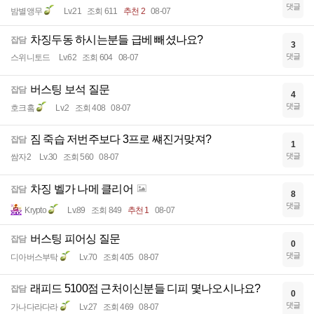
댓글
밤별앵무
Lv.21
조회 611
추천 2
08-07
차징두동 하시는분들 급베 빼셨나요?
잡담
3
댓글
스위니토드
Lv.62
조회 604
08-07
버스팅 보석 질문
잡담
4
댓글
호크홐
Lv.2
조회 408
08-07
짐 죽습 저번주보다 3프로 썌진거맞져?
잡담
1
댓글
쌈자2
Lv.30
조회 560
08-07
차징 벨가 나메 클리어
잡담
8
댓글
Krypto
Lv.89
조회 849
추천 1
08-07
버스팅 피어싱 질문
잡담
0
댓글
디아버스부탁
Lv.70
조회 405
08-07
래피드 5100점 근처이신분들 디피 몇나오시나요?
잡담
0
댓글
가나다라다라
Lv.27
조회 469
08-07