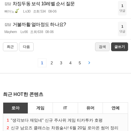
차징두동 보석 10레벨 순서 질문
잡담
1
댓글
삐아노
Lv.30
조회 534
08-06
거불까활 얼마정도 하나요?
잡담
1
댓글
Mayhem
Lv.66
조회 638
08-06
최근
다음
검색
글쓰기
1
2
3
4
5
최근 HOT한 콘텐츠
로아
게임
IT
유머
연예
1
"생각보다 재밌네" 신규 주사위 게임 티카투카 호평
2
신규 남요즈 클래스는 차원술사! 6월 20일 로아온 썸머 정리