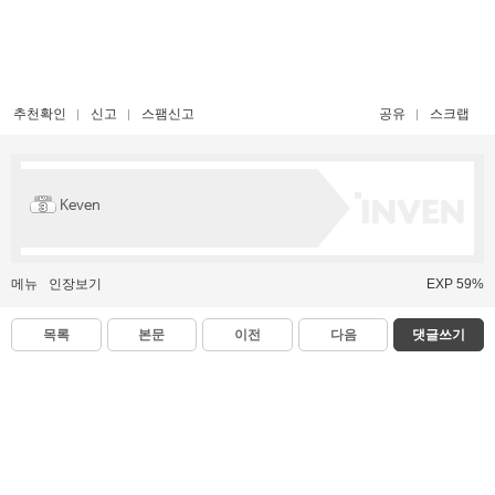
추천확인
신고
스팸신고
공유
스크랩
Keven
메뉴
인장보기
EXP 59%
목록
본문
이전
다음
댓글쓰기