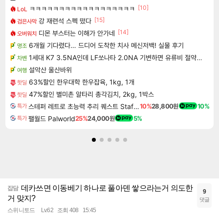
[10]
ㅋㅋㅋㅋㅋㅋㅋㅋㅋㅋㅋㅋㅋㅋㅋㅋㅋㅋ
LoL
[15]
강 재련석 스펙 떴다
검은사막
[14]
디몬 부스터는 이해가 안가네
오버워치
6개월 기다렸다… 드디어 도착한 치사 메신저백! 실물 후기
명조
1세대 K7 3.5NA인데 LF쏘나타 2.0NA 기변하면 유류비 절약이 얼마나 될까요..?
차벤
설악산 울산바위
여행
63%할인 한우대학 한우잡육, 1kg, 1개
핫딜
47%할인 별미촌 알타리 총각김치, 2kg, 1박스
핫딜
스테퍼 레트로 초능력 추리 퀘스트 Staffer Retro A Supernatural Mystery Quest
10%
28,800원
10%
특가
팰월드 Palworld
25%
24,000원
5%
특가
데카쓰면 이동베기 하나로 풀아덴 쌓으라는거 의도한
잡담
9
거 맞지?
댓글
스위니토드
Lv.62
조회 408
15:45