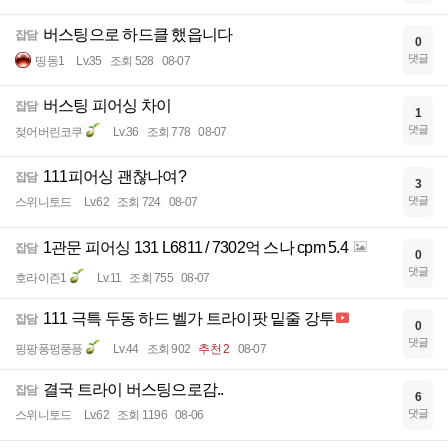
버스팅으로 하드클 했읍니다
잡담
0
댓글
띵동1
Lv.35
조회 528
08-07
버스팅 피어싱 차이
잡담
1
댓글
젖어버린코쿠
Lv.36
조회 778
08-07
111피어싱 괜찮나여?
잡담
3
댓글
스위니토드
Lv.62
조회 724
08-07
1관문 피어싱 131 L6811 / 7302억 스나 cpm 5.4
잡담
0
댓글
호라이즌1
Lv.11
조회 755
08-07
111 극특 두동 하드 벨가 트라이팟 밑줄 강투
잡담
0
댓글
핑팡퐁펑풍픙
Lv.44
조회 902
추천 2
08-07
결국 트라이 버스팅으로감..
잡담
6
댓글
스위니토드
Lv.62
조회 1196
08-06