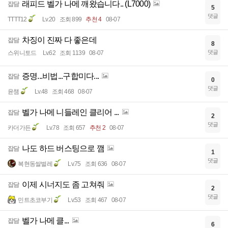
래피드 벨가 나메 깨왔습니다.. (L7000)
잡담
5
댓글
TTTT12
Lv.20
조회 899
추천 4
08-07
차징이 진짜 다 좋은데
잡담
8
댓글
스위니토드
Lv.62
조회 1139
08-07
증명...비법...구합미다...
잡담
0
댓글
윤챔
Lv.48
조회 468
08-07
벨가 나메 니들레인 클리어 ...
잡담
2
댓글
카더가든
Lv.78
조회 657
추천 2
08-07
나도 하드 버스팅으로 깸
잡담
1
댓글
복현동쌀벌레
Lv.75
조회 636
08-07
이제 시너지도 좀 고쳐줘
잡담
2
댓글
민트초코부기
Lv.53
조회 467
08-07
벨가 나메 클...
잡담
6