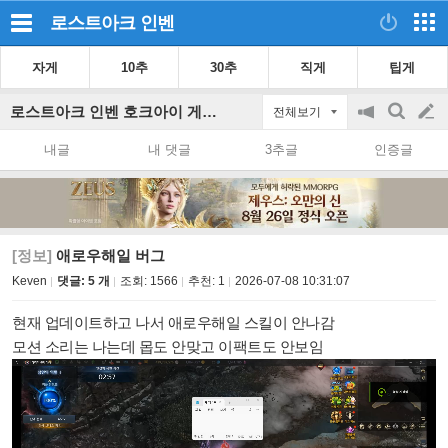
로스트아크
인벤
자게
10추
30추
직게
팁게
로스트아크 인벤 호크아이 게시판
전체보기
공
검
글
지
색
내글
내 댓글
3추글
인증글
on/off
쓰
기
[정보]
애로우해일 버그
Keven
댓글: 5 개
조회:
1566
추천:
1
2026-07-08 10:31:07
현재 업데이트하고 나서 애로우해일 스킬이 안나감
모션 소리는 나는데 몹도 안맞고 이팩트도 안보임