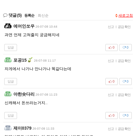
댓글
(5)
등록순
|
최신순
새로고침
에어인쏘우
26-07-08 10:44
신고
|
공감 확인
과연 언제 고쳐줄지 궁금해지네
답글
0
0
포공15
26-07-08 11:17
신고
|
공감 확인
자게에서 나가나 안나가나 똑같다는데
답글
0
0
야한숏다리
26-07-08 11:23
신고
|
공감 확인
신캐해서 돈쓰라는거지..
답글
0
0
제이0379
26-07-08 11:33
신고
|
공감 확인