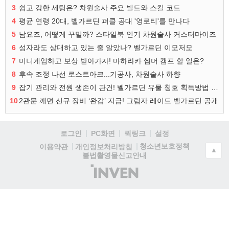
3
쉽고 강한 세팅은? 차원술사 주요 빌드와 스킬 코드
4
평균 연령 20대, 벨가르딘 퍼클 공대 '영로티'를 만나다
5
남요즈, 어떻게 꾸밀까? 스타일북 인기 차원술사 커스터마이즈
6
성자라도 상대하고 있는 줄 알았나? 벨가르딘 이모저모
7
미니게임하고 보상 받아가자! 마하라카 썸머 캠프 할 일은?
8
후속 조정 나선 로스트아크...기공사, 차원술사 하향
9
잡기 관리와 전원 생존이 관건! 벨가르딘 유물 칭호 획득방법 정리
10
2관문 깨면 신규 장비 ‘완갑’ 지급! 그림자 레이드 벨가르딘 공개
로그인
PC화면
퀵링크
설정
청소년보호정책
이용약관
개인정보처리방침
▲
불법촬영물신고안내
(주)
인
벤