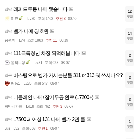
래피드두동 나메 깼습니다
잡담
12
댓글
미묘
Lv.70
조회 1462
추천 3
00:40
벨가 나메 칭호완
잡담
14
댓글
끵꿩이
Lv.4
조회 1883
추천 11
00:19
111극특청년 차징 찍먹해봅니다
잡담
2
댓글
올리브영
Lv.81
조회 628
08-07
버스팅으로 벨가 가시는분들 311 or 313 뭐 쓰시나요?
질문
2
댓글
띵동1
Lv.35
조회 547
08-07
니들레인 나메/ 잡기무공 완료 (L7200+)
잡담
3
댓글
학반시간표
Lv.18
조회 762
추천 3
08-07
L7500 피어싱 131 나메 벨가 2관 클
잡담
1
댓글
Juji
Lv.2
조회 668
추천 1
08-07