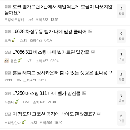
호크 벨가르딘 2관에서 제압찍는게 효율이 나오지않
잡담
4
을까요?
댓글
우정아우정해
Lv.6
조회 382
13:55
L6628 차징두동 벨가 나메 밑강 클리어
잡담
0
댓글
로촉
Lv.13
조회 492
04:07
L7056 311 버스팅 나메 벨가르딘 밑강클
잡담
1
댓글
윤윤
Lv.71
조회 457
02:04
횽들 래피드 상시카운터 할 수 있는 셋팅은 없나용..?
잡담
3
댓글
Metsi
Lv.6
조회 479
23:57
L7250 버스팅 311 나메 벨가 밑잔클
잡담
5
댓글
꾸릉다
Lv.28
조회 695
21:38
이 정도면 고코선 공격에 박아도 괜찮겠죠?
잡담
6
댓글
스타일안나
Lv.33
조회 596
19:40