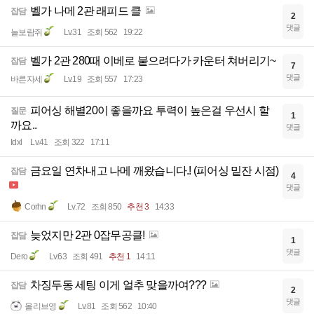
벨가 나메 2관 래피드 클
잡담
2
댓글
늘보람쥐
Lv.31
조회 562
19:22
벨가 2관 280때 이베로 붙으려다가 카운터 쳐버리기~
잡담
7
댓글
바른자세
Lv.19
조회 557
17:23
피어싱 해별20이 좋을까요 투력이 높은걸 우선시 할
질문
1
까요..
댓글
Idxl
Lv.41
조회 322
17:11
금요일 연차내고 나메 깨왔습니다.! (피어싱 밑잔 시점)
잡담
4
댓글
Corhn
Lv.72
조회 850
추천 3
14:33
늦었지만 2관 0잡무공클!
잡담
1
댓글
Dero
Lv.63
조회 491
추천 1
14:11
차징두동 세팅 이게 얼추 맞을까여???
잡담
2
댓글
올리브영
Lv.81
조회 562
10:40