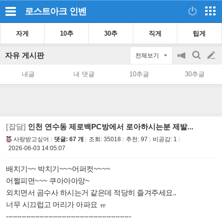
로스트아크
인벤
자게
10추
30추
직게
팁게
자유 게시판
전체보기
공
검
글
지
색
내글
내 댓글
10추글
30추글
on/off
쓰
기
[잡담]
인천 연수동 제로백PC방에서 로아하시는분 제발...
사랑받고싶어
댓글: 67 개
조회:
35018
추천:
97
비공감:
1
2026-06-03 14:05:07
배치기~~ 박치기~~~어퍼컷~~~~
어쩔피면~~~ 쿠아아아앙~
외치면서 곰수사 하시는거 같은데 적당히 즐겨주세요..
너무 시끄럽고 머리가 아파요 ㅠ
--------------------------------------------------------