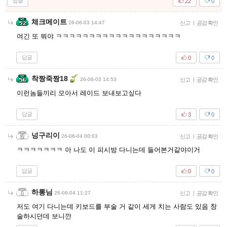
답글
22
0
체크메이트
26-06-03 14:47
신고
|
공감 확인
여긴 또 뭐야 ㅋㅋㅋㅋㅋㅋㅋㅋㅋㅋㅋㅋㅋㅋㅋㅋㅋㅋㅋ
답글
0
0
착짱죽짱18
26-06-03 14:53
신고
|
공감 확인
이런놈들끼리 모아서 레이드 보내보고싶다
답글
3
0
넝구리이
26-06-04 00:03
신고
|
공감 확인
ㅋㅋㅋㅋㅋㅋㅋ 아 나도 이 피시방 다니는데 들어본거같야이거
답글
0
0
하롱님
26-06-04 11:27
신고
|
공감 확인
저도 여기 다니는데 키보드를 부술 거 같이 세게 치는 사람도 있음 창
술하시던데 보니깐