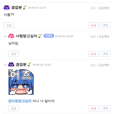
겜접분
26-06-03 14:57
신고
|
공감 확인
이쁨??
답글
0
0
사랑받고싶어
26-06-03 15:00
신고
|
공감 확인
남자임
답글
0
0
겜접분
26-06-03 15:05
신고
|
공감 확인
@사랑받고싶어
아니 너 말이야
답글
0
0