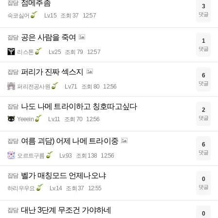
점메추좀
잡담
3
댓글
숙코싫어
Lv.15
조회 37
12:57
공은 사람을 죽여
잡담
1
댓글
리스톤
Lv.25
조회 79
12:57
퍼리가 진짜 섹스지
잡담
6
댓글
퍼리전공사원
Lv.71
조회 80
12:56
나도 나메 트라이하고 칭호따고싶다
잡담
2
댓글
Yeeein
Lv.11
조회 70
12:56
여름 괴담) 어제 나메 트라이중
잡담
6
댓글
오르트구름
Lv.93
조회 138
12:56
벨가 매칭모드 언제나오냐
잡담
0
댓글
하리우우요
Lv.14
조회 37
12:55
대난 3단계 무조건 가야하네
잡담
0