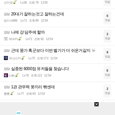
댓글
신이당
Lv.39
조회 79
12:55
20대가 잘하는것고 잘하는건데
잡담
0
댓글
임시닉666
Lv.71
조회 90
12:54
나메 걍 담주에 할까
잡담
2
댓글
에피카
Lv.72
조회 92
12:54
근데 뭉가 혹군보다 이번 벨가가 더 쉬운거같지
잡담
9
댓글
유산스카
Lv.75
조회 173
12:54
실종된 6000점 유저들을 찾습니다
잡담
6
댓글
Lulu
Lv.70
조회 122
12:54
1관 관무력 폿끼리 빢센데
잡담
2
댓글
황룡
Lv.77
조회 95
12:53
20대가 게임 잘한다던데
잡담
0
댓글
Heize
Lv.54
조회 78
12:53
AD