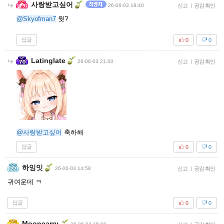
사랑받고싶어
26-06-03 18:40
신고
|
공감 확인
@Skyofman7
뭣?
답글
0
0
Latinglate
26-06-03 21:00
신고
|
공감 확인
@사랑받고싶어
축하해
답글
0
0
하잉잇
26-06-03 14:58
신고
|
공감 확인
귀여운데 ㅋ
답글
0
0
Mooncarry