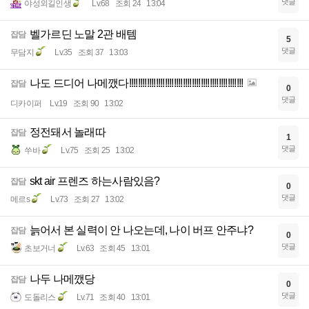
댓글
야성외길인생
Lv.68
조회 24
13:04
벨가르딘 노말 2관 배템
잡담
5
댓글
무담지
Lv.35
조회 37
13:03
나도 드디어 나메깼다!!!!!!!!!!!!!!!!!!!!!!!!!!!!!!!!!!!!!!!!!!!!!!!!!!!
잡담
0
댓글
디카이퍼
Lv.19
조회 90
13:02
정전돼서 놀래따
잡담
1
댓글
쑤바
Lv.75
조회 25
13:02
skt air 프렌즈 하는사람있음?
잡담
0
댓글
메르s
Lv.73
조회 27
13:02
늙어서 본 실력이 안 나오는데, 나이 버프 안주냐?
잡담
0
댓글
초보거너
Lv.63
조회 45
13:01
나두 나메깼당
잡담
0
댓글
도돌리스
Lv.71
조회 40
13:01