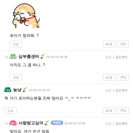
로아가 창피해..?
답글
0
0
심부름센터
26-06-03 18:38
신고
|
공감 확인
아직도 그 겜 하니..?
답글
0
0
뇽냥
26-06-03 18:28
신고
|
공감 확인
헉 거기 로아하는분들 진짜 많아요 ㅋ_ㅋ ㅋㅋㅋㅋ
답글
0
0
사랑받고싶어
26-06-03 18:39
신고
|
공감 확인
맞아요. 여기 은근 많음