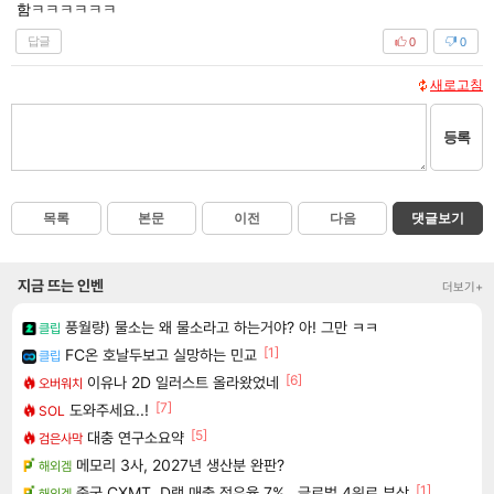
함ㅋㅋㅋㅋㅋㅋ
답글
0
0
새로고침
등록
목록
본문
이전
다음
댓글보기
지금 뜨는 인벤
더보기+
풍월량) 물소는 왜 물소라고 하는거야? 아! 그만 ㅋㅋ
클립
[1]
FC온 호날두보고 실망하는 민교
클립
[6]
이유나 2D 일러스트 올라왔었네
오버워치
[7]
도와주세요..!
SOL
[5]
대충 연구소요약
검은사막
메모리 3사, 2027년 생산분 완판?
해외겜
[1]
중국 CXMT, D램 매출 점유율 7%…글로벌 4위로 부상
해외겜