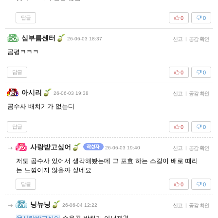
답글
0
0
심부름센터
26-06-03 18:37
신고
|
공감 확인
곰평ㅋㅋㅋ
답글
0
0
아시리
26-06-03 19:38
신고
|
공감 확인
곰수사 배치기가 없는디
답글
0
0
사랑받고싶어
26-06-03 19:40
신고
|
공감 확인
저도 곰수사 있어서 생각해봤는데 그 포효 하는 스킬이 배로 때리
는 느낌이지 않을까 싶네요..
답글
0
0
닝뉴닝
26-06-04 12:22
신고
|
공감 확인