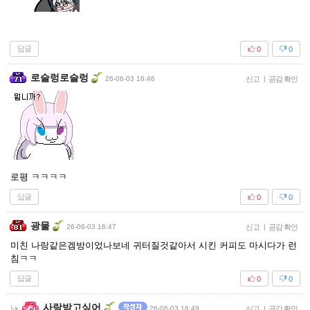
답글
0
0
로슬렁로슬렁
26-06-03 16:46
신고
|
공감 확인
로평 ㅋㅋㅋㅋ
답글
0
0
광물
26-06-03 16:47
신고
|
공감 확인
미친 나랑같은겜방이었나보네 귀터질것같아서 시킨 커피도 마시다가 런
침ㅋㅋ
답글
0
0
사랑받고싶어
26-06-03 16:49
신고
|
공감 확인