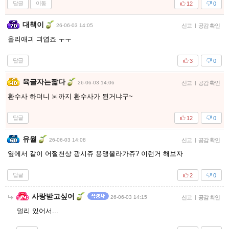
답글
이동
12
0
대책이
26-06-03 14:05
신고
|
공감 확인
울리애긔 긔엽죠 ㅜㅜ
답글
3
0
육글자는짧다
26-06-03 14:06
신고
|
공감 확인
환수사 하더니 뇌까지 환수사가 된거냐구~
답글
12
0
유월
26-06-03 14:08
신고
|
공감 확인
옆에서 같이 어쩔천상 광시쥬 용맹올라가쥬? 이런거 해보자
답글
2
0
사랑받고싶어
26-06-03 14:15
신고
|
공감 확인
멀리 있어서...