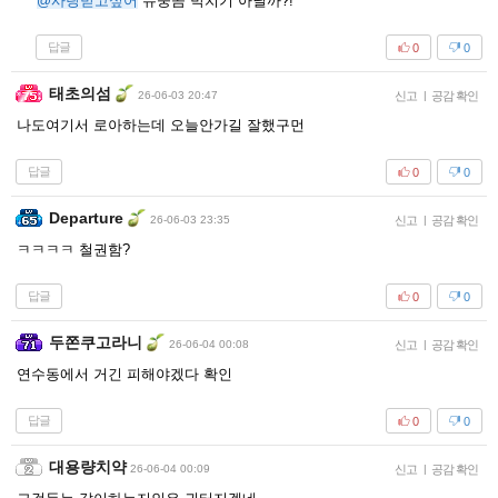
@사랑받고싶어
슈웅곰 박치기 아닐까?!
답글
0
0
태초의섬
26-06-03 20:47
신고
|
공감 확인
나도여기서 로아하는데 오늘안가길 잘했구먼
답글
0
0
Departure
26-06-03 23:35
신고
|
공감 확인
ㅋㅋㅋㅋ 철권함?
답글
0
0
두쫀쿠고라니
26-06-04 00:08
신고
|
공감 확인
연수동에서 거긴 피해야겠다 확인
답글
0
0
대용량치약
26-06-04 00:09
신고
|
공감 확인