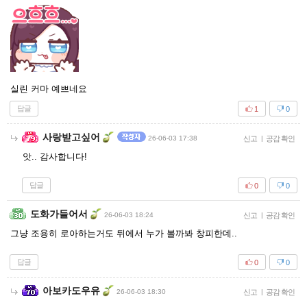
실린 커마 예쁘네요
답글
1
0
사랑받고싶어
26-06-03 17:38
신고
|
공감 확인
앗.. 감사합니다!
답글
0
0
도화가들어서
26-06-03 18:24
신고
|
공감 확인
그냥 조용히 로아하는거도 뒤에서 누가 볼까봐 창피한데..
답글
0
0
아보카도우유
26-06-03 18:30
신고
|
공감 확인