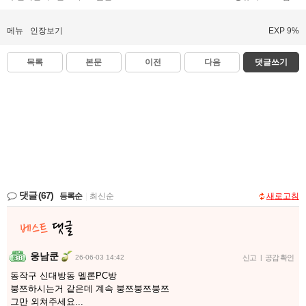
메뉴
인장보기
EXP 9%
목록
본문
이전
다음
댓글쓰기
댓글
(67)
등록순
|
최신순
새로고침
웅남쿤
26-06-03 14:42
신고
|
공감 확인
동작구 신대방동 멜론PC방
붕쯔하시는거 같은데 계속 붕쯔붕쯔붕쯔
그만 외쳐주세요...