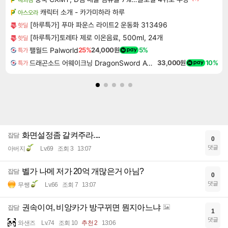
캐릭터 소개 - 카가미하라 하루
아스오라
[하루특가] 푸마 파운스 라이트2 운동화 313496
핫딜
[하루특가]토레타 제로 이온음료, 500ml, 24개
핫딜
팰월드 Palworld
25%
24,000원
5%
특가
드래곤소드 어웨이크닝 DragonSword Awakening
33,000원
10%
특가
화면설정좀 갈켜주라....
잡담
0
댓글
아버지
Lv.69
조회 3
13:07
벨가 나메 저가 20억 개많은거 아님?
잡담
0
댓글
무쌩
Lv.66
조회 7
13:07
권속이여, 비앙카가 방구뀌면 뭔지아느냐
잡담
1
댓글
와샌즈
Lv.74
조회 10
추천 2
13:06