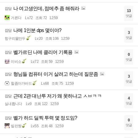
나 여고생인데, 점메추 좀 해줘라
잡담
13
댓글
거른다
Lv.72
조회 72
12:59
나메 1인분 dps 몇이야?
잡담
3
댓글
힝구리물만두
Lv.20
조회 106
12:59
벨가르딘 나메 클리어 기록용
잡담
0
댓글
이비소
Lv.72
조회 59
12:59
형님들 컴퓨터 이거 살려고 하는데 질문좀
잡담
3
댓글
힐좀아가바드
Lv.68
조회 75
12:59
근데 2관 대난투 저가 왜 못하냐고 ㅅㅂㅋㅋ
잡담
4
댓글
실내홥니다
Lv.9
조회 122
12:59
벨가 하드 딜찍 투력 몇 정도임?
잡담
0
댓글
빌런쨩
Lv.55
조회 48
12:59