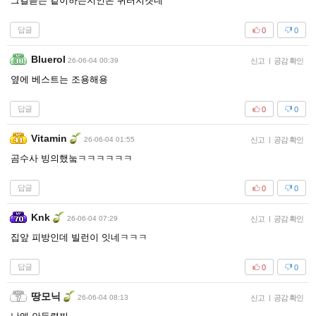
그걸듣는 같이하는지인은 귀터지겟네
답글
0
0
Bluerol
26-06-04 00:39
신고
|
공감 확인
옆에 베스트는 조용해용
답글
0
0
Vitamin
26-06-04 01:55
신고
|
공감 확인
곰수사 빙의했눜ㅋㅋㅋㅋㅋㅋ
답글
0
0
Knk
26-06-04 07:29
신고
|
공감 확인
집앞 피방인데 빌런이 잇네ㅋㅋㅋ
답글
0
0
땅모닉
26-06-04 08:13
신고
|
공감 확인