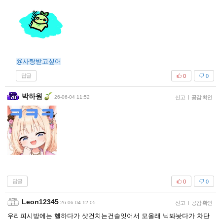
@사랑받고싶어
답글
0
0
박하원
26-06-04 11:52
신고
|
공감 확인
답글
0
0
Leon12345
26-06-04 12:05
신고
|
공감 확인
우리피시방에는 헬하다가 샷건치는건슬잇어서 모올래 닉봐놧다가 차단