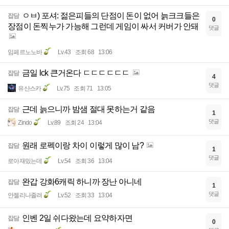
ㅇㅂ) 포셔: 젊은피들의 단점이 돈이 없어 늙크크들은
잡담
0
장점이 돈찍누가 가능해 그런데 게임이 싸서 커버가 안돼
댓글
임페르노노바
Lv.43
조회 68
13:06
금일 lck 큰거온다 ㄷㄷㄷㄷㄷㄷ
잡담
4
댓글
유산스카
Lv.75
조회 71
13:05
근데 늙으니까 밤샘 절대 못하는거 같음
잡담
1
댓글
Zindo
Lv.89
조회 24
13:04
원래 로펙이랑 차이 이렇게 많이 남?
잡담
1
댓글
로아재밌는데
Lv.54
조회 36
13:04
완갑 강화6캐릭 하니까 장난 아니네
잡담
1
댓글
안젤리나졸려
Lv.52
조회 33
13:04
인벤 2일 쉬다왔는데 요약하자면
잡담
0