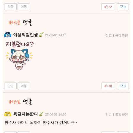
답글
이동
22
0
야성외길인생
26-06-03 14:13
신고
|
공감 확인
답글
이동
18
0
육글자는짧다
26-06-03 14:06
신고
|
공감 확인
환수사 하더니 뇌까지 환수사가 된거냐구~