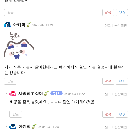
난왜 안들렸찌
답글
0
0
아키믹
26-06-04 11:21
신고
|
공감 확인
거기 자주 가는데 알바한테라도 얘기하시지 일단 저는 원정대에 환수사
는 없습니다
답글
0
1
사랑받고싶어
26-06-04 11:22
신고
|
공감 확인
비공을 잘못 눌렀네요;; ㄷㄷㄷ 담엔 얘기해야겄음
답글
0
0
아키믹
26-06-04 11:34
신고
|
공감 확인