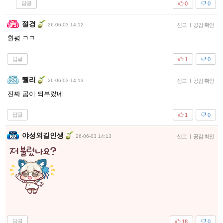
답글
0
0
절경
26-06-03 14:12
신고
|
공감 확인
환평 ㅋㅋ
답글
1
0
쮈리
26-06-03 14:13
신고
|
공감 확인
진짜 곰이 되부랐네
답글
1
0
야성외길인생
26-06-03 14:13
신고
|
공감 확인
답글
18
0