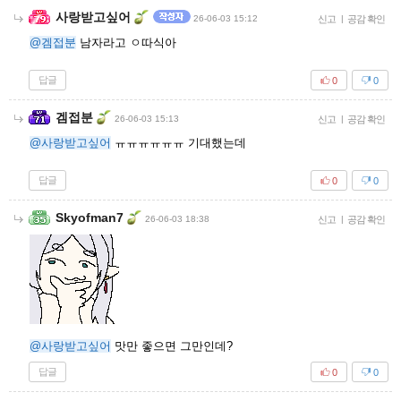
사랑받고싶어
26-06-03 15:12
신고
|
공감 확인
@겜접분
남자라고 ㅇ따식아
답글
0
0
겜접분
26-06-03 15:13
신고
|
공감 확인
@사랑받고싶어
ㅠㅠㅠㅠㅠㅠ 기대했는데
답글
0
0
Skyofman7
26-06-03 18:38
신고
|
공감 확인
@사랑받고싶어
맛만 좋으면 그만인데?
답글
0
0