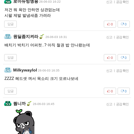
로아뉴빙엥용
26-06-03 16:22
신고
|
공감 확인
저건 뭐 욕만 안하면 상관없는데
시팔 제발 발냄새좀 가려라
답글
0
0
원딜좀지켜라
26-06-03 16:31
신고
|
공감 확인
배치기 박치기 어퍼컷..? 아직 철권 밥 안나왔는데
답글
0
0
Milkywaylol
26-06-03 16:35
신고
|
공감 확인
ZZZZ 헤드셋 껴서 목소리 크기 모르나보네
답글
0
0
뭡니까
26-06-03 16:45
신고
|
공감 확인