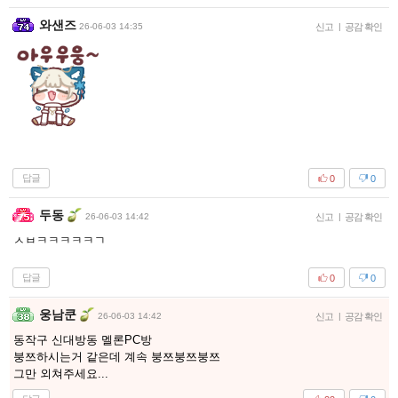
와샌즈
26-06-03 14:35
신고
|
공감 확인
답글
0
0
두동
26-06-03 14:42
신고
|
공감 확인
ㅅㅂㅋㅋㅋㅋㅋㄱ
답글
0
0
웅남쿤
26-06-03 14:42
신고
|
공감 확인
동작구 신대방동 멜론PC방
붕쯔하시는거 같은데 계속 붕쯔붕쯔붕쯔
그만 외쳐주세요...