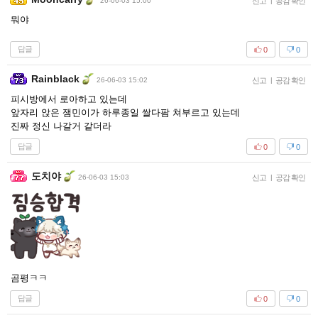
26-06-03 15:00
신고
|
공감 확인
뭐야
답글
0
0
Rainblack
26-06-03 15:02
신고
|
공감 확인
피시방에서 로아하고 있는데
앞자리 앉은 잼민이가 하루종일 쌀다팜 쳐부르고 있는데
진짜 정신 나갈거 같더라
답글
0
0
도치야
26-06-03 15:03
신고
|
공감 확인
곰평ㅋㅋ
답글
0
0