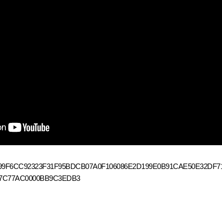
9F6CC92323F31F95BDCB07A0F106086E2D199E0B91CAE50E32DF7
97C77AC0000BB9C3EDB3