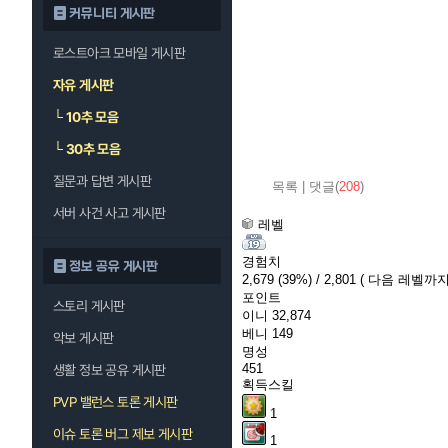
커뮤니티 게시판
로스트아크 모바일 게시판
자유 게시판
└
10추 모음
└
30추 모음
질문과 답변 게시판
목록
|
댓글(
208
)
서버 사건 사고 게시판
레벨
경험치
정보 공유 게시판
2,679
(39%)
/ 2,801
( 다음 레벨까지 
포인트
스토리 게시판
이니
32,874
베니
149
악보 게시판
명성
451
생활 정보 공유 게시판
획득스킬
PVP 밸런스 토론 게시판
1
이슈 토론 버그 제보 게시판
1