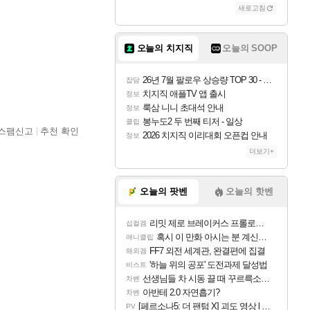
새로고침
오늘의 치지직
오늘의 SOOP
26년 7월 팔로우 상승량 TOP 30 - 월간 치지직
잡담
치지직 애플TV 앱 출시
정보
룩삼 니니 초대석 안내
정보
봉누도2 두 번째 티저 - 일상
클립
스팸신고
추천 확인
2026 치지직 이리대회 오픈컵 안내
정보
더보기+
오늘의 팟벤
오늘의 핫벤
리밋 제로 브레이커스 프롤로그 테스트 후기 영상 업로드
섭컬겜
혹시 이 만화 아시는 분 계신가요
애니클립
FF7 외전 세계관, 완결편에 집결
해외겜
'하늘 위의 공포' 도전과제 달성법
비스트
선생님들 차 시동 끌 때 꾸르륵소리나는데
차벤
아반테 2.0 자연흡기?
차벤
[페르소나5: 더 팬텀 X] 괴도 영상 l 타카마키 안·댄싱 스타
PV