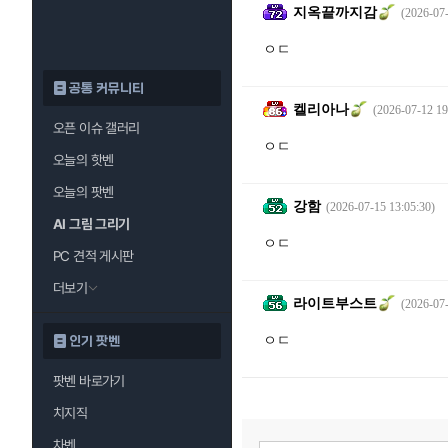
지옥끝까지감
(2026-07-
ㅇㄷ
공통 커뮤니티
켈리아나
(2026-07-12 19
오픈 이슈 갤러리
ㅇㄷ
오늘의 핫벤
오늘의 팟벤
강함
(2026-07-15 13:05:30)
AI 그림 그리기
ㅇㄷ
PC 견적 게시판
더보기
라이트부스트
(2026-07-
ㅇㄷ
인기 팟벤
팟벤 바로가기
치지직
차벤