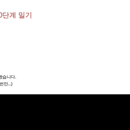
0단계 밀기
봤습니다.
만...)