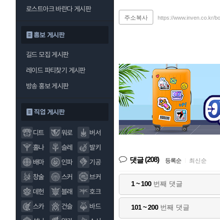
로스트아크 바란다 게시판
주소복사
https://www.inven.co.kr/b
홍보 게시판
길드 모집 게시판
레이드 파티찾기 게시판
방송 홍보 게시판
직업 게시판
디트
워로
버서
홀나
슬레
발키
(208)
댓글
등록순
|
최신순
배마
인파
기공
창술
스커
브커
1 ~ 100
번째 댓글
데헌
블래
호크
스카
건슬
바드
101 ~ 200
번째 댓글