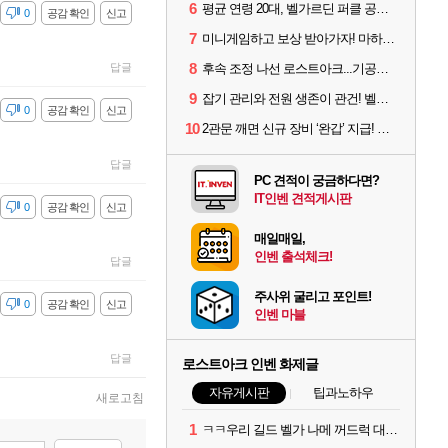
6
평균 연령 20대, 벨가르딘 퍼클 공대 '영로티'를 만나다
감
0
공감 확인
신고
7
미니게임하고 보상 받아가자! 마하라카 썸머 캠프 할 일은?
8
답글
후속 조정 나선 로스트아크...기공사, 차원술사 하향
9
잡기 관리와 전원 생존이 관건! 벨가르딘 유물 칭호 획득방법 정리
감
0
공감 확인
신고
10
2관문 깨면 신규 장비 ‘완갑’ 지급! 그림자 레이드 벨가르딘 공개
답글
PC 견적이 궁금하다면?
IT인벤 견적게시판
감
0
공감 확인
신고
매일매일,
인벤 출석체크!
답글
주사위 굴리고 포인트!
감
0
공감 확인
신고
인벤 마블
답글
로스트아크 인벤 화제글
자유게시판
팁과노하우
새로고침
1
ㅋㅋ우리 길드 벨가 나메 꺼드럭 대다가 싸움났다