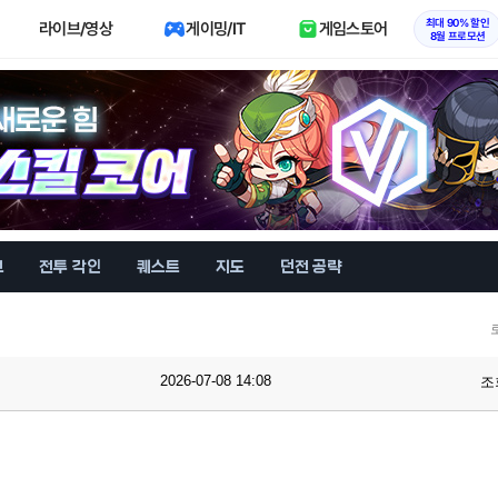
최대 90% 할인
라이브/영상
게이밍/IT
게임스토어
8월 프로모션
브
전투 각인
퀘스트
지도
던전 공략
2026-07-08 14:08
조