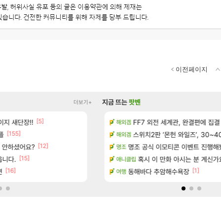
이전페이지
지금 뜨는
팟벤
더보기+
[5]
[
지 새단장!!
보 및 출연작 모음
현재 나무위키 실검 1위인 김규원
FF7 외전 세계관, 완결편에 집결
메이플
해외겜
[155]
[191]
플
우 정보 및 주요 필모
골드 파는 게 왜 쌀숭이임?
스위치2판 ‘몬헌 와일즈’, 30~4
로아
해외겜
[12]
[5]
서 안하셨어요?
(40개) - 귀환한 영혼 도전과제
명조 공식 이모티콘 이벤트 진행해봤습니다! 참
대충 연구소요약
검은사막
명조
[15]
[47]
읍니다.
마치고.. (feat. 리아)
ㅇㅂ)진짜 개웃기네 ㅋㅋ
혹시 이 만화 아시는 분 계신가
메이플
애니클립
[16]
[1]
면
드 아이템 획득 위치 공략 (89개)
동해바다 추암해수욕장
풍풍풍 군왕주차가 씹이득 가성비라
검은사막
여행