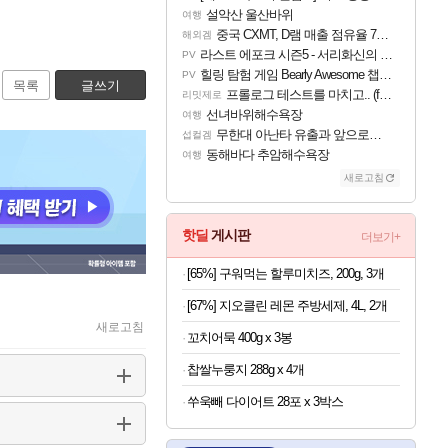
설악산 울산바위
여행
중국 CXMT, D램 매출 점유율 7%…글로벌 4위로 부상
해외겜
라스트 에포크 시즌5 - 서리화신의 분노 티저
PV
힐링 탐험 게임 Bearly Awesome 챕터 1 트레일러
PV
목록
글쓰기
프롤로그 테스트를 마치고.. (feat. 리아)
리밋제로
선녀바위해수욕장
여행
무한대 아난타 유출과 앞으로의 예상 (루머)
섭컬겜
동해바다 추암해수욕장
여행
새로고침
핫딜
게시판
더보기+
[65%] 구워먹는 할루미치즈, 200g, 3개
[67%] 지오클린 레몬 주방세제, 4L, 2개
새로고침
꼬치어묵 400g x 3봉
찹쌀누룽지 288g x 4개
쑤욱빼 다이어트 28포 x 3박스