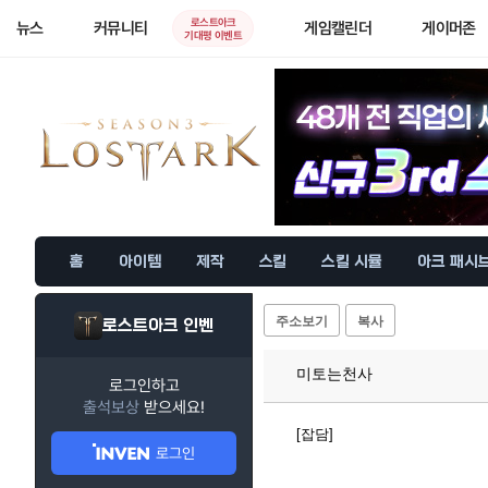
로스트아크
뉴스
커뮤니티
게임캘린더
게이머존
기대평 이벤트
홈
아이템
제작
스킬
스킬 시뮬
아크 패시
주소보기
복사
로스트아크 인벤
미토는천사
로그인하고
출석보상
받으세요!
[잡담]
로그인