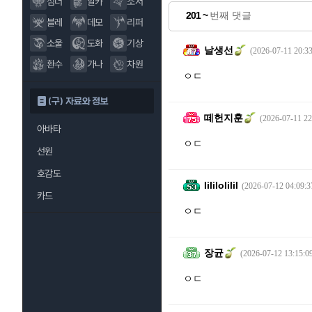
섬너
알카
소서
201 ~
번째 댓글
블레
데모
리퍼
소울
도화
기상
날생선
(2026-07-11 20:33
환수
가나
차원
ㅇㄷ
(구) 자료와 정보
떼헌지훈
(2026-07-11 22
아바타
ㅇㄷ
선원
호감도
Iililolilil
(2026-07-12 04:09:3
카드
ㅇㄷ
장균
(2026-07-12 13:15:0
ㅇㄷ