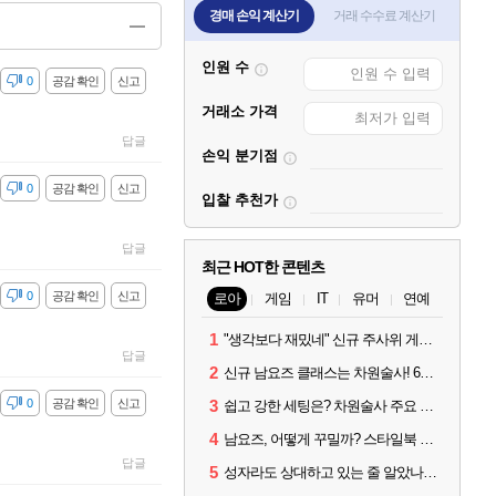
경매 손익 계산기
거래 수수료 계산기
인원 수
감
0
공감 확인
신고
거래소 가격
답글
손익 분기점
감
0
공감 확인
신고
입찰 추천가
답글
최근 HOT한 콘텐츠
감
0
공감 확인
신고
로아
게임
IT
유머
연예
1
"생각보다 재밌네" 신규 주사위 게임 티카투카 호평
답글
2
신규 남요즈 클래스는 차원술사! 6월 20일 로아온 썸머 정리
감
0
공감 확인
신고
3
쉽고 강한 세팅은? 차원술사 주요 빌드와 스킬 코드
4
남요즈, 어떻게 꾸밀까? 스타일북 인기 차원술사 커스터마이즈
답글
5
성자라도 상대하고 있는 줄 알았나? 벨가르딘 이모저모