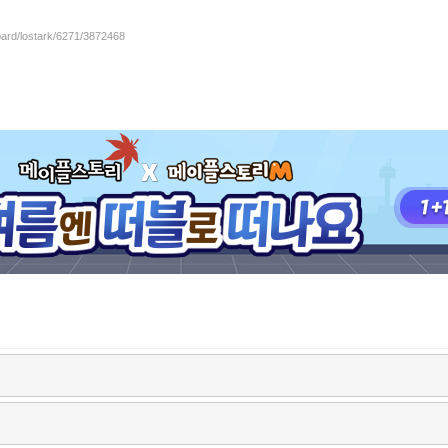
oard/lostark/6271/3872468