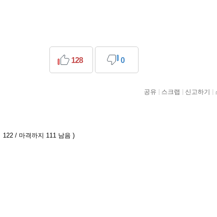
128
0
공유
스크랩
신고하기
122 / 마격까지 111 남음 )