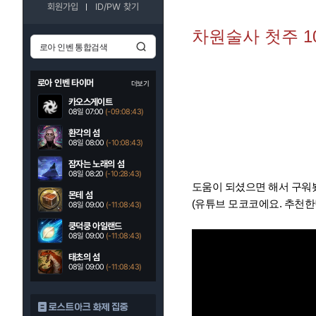
회원가입
ID/PW 찾기
차원술사 첫주 1
로아 인벤 타이머
더보기
카오스게이트
08일 07:00
(-09:08:42)
환각의 섬
08일 08:00
(-10:08:42)
잠자는 노래의 섬
08일 08:20
(-10:28:42)
도움이 되셨으면 해서 구워
몬테 섬
(유튜브 모코코에요. 추천한번
08일 09:00
(-11:08:42)
쿵덕쿵 아일랜드
08일 09:00
(-11:08:42)
태초의 섬
08일 09:00
(-11:08:42)
로스트아크 화제 집중