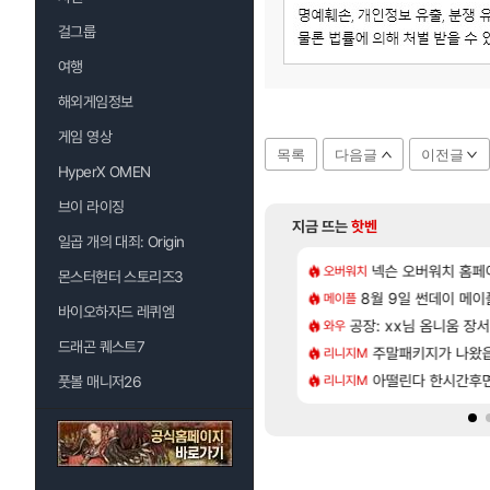
걸그룹
여행
해외게임정보
게임 영상
목록
다음글
이전글
HyperX OMEN
브이 라이징
지금 뜨는
핫벤
일곱 개의 대죄: Origin
[85]
[1]
 샤타 안 나왔다고 진짜 화내는 사람도 있네
CXMT, D램 매출 점유율 7%…글로벌 4위로 부상
넥슨 오버워치 홈페이
아스오라 성우 정
오버워치
아스오라
몬스터헌터 스토리즈3
[132]
게트 본사에서 연락왔음
발 원가 압박, 메인보드값 오르나
8월 9일 썬데이 메이
아키츠 아키나 성
메이플
아스오라
바이오하자드 레퀴엠
[58]
샤타가 아닌 큰 이유는 경매장 불안정때문일듯
크드 1.06 패치노트 (8/5)
공장: xx님 옴니움 장
모든 성소 위치 공략 
와우
비스트
드래곤 퀘스트7
[115]
프프 클릭 미스낫네
 3사, 2027년 생산분 완판?
주말패키지가 나왔
프롤로그 테스트를 
리니지M
리밋제로
[7]
..!
사쿠라 마이 성우 정보 및 주요 필모
아떨린다 한시간후
모든 바우에라 업그레이
리니지M
비스트
풋볼 매니저26