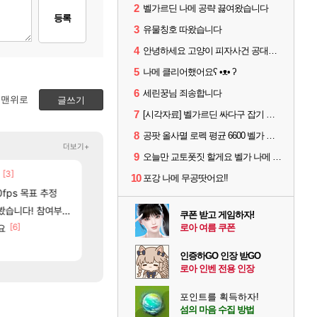
2
벨가르딘 나메 공략 끓여왔습니다
등록
3
유물칭호 따왔습니다
4
안녕하세요 고양이 피자사건 공대원입니다.
5
나메 클리어했어요ʕ •ᴥ• ʔ
6
세린꿍님 죄송합니다
맨위로
글쓰기
7
[시각자료] 벨가르딘 싸다구 잡기 범위 일부
8
공팟 올사멸 로펙 평균 6600 벨가 나메 클리어
더보기+
9
오늘만 교토폿짓 할게요 벨가 나메 무공쉽더라
80]
[3]
[
아니 뭔 샤타 안 나왔다고 진짜 화내는 사람도 있네
중국 CXMT, D램 매출 점유율 7%…글로벌 4위로 부상
메이플
해외겜
10
포강 나메 무공땃어요!!
[132]
0fps 목표 추정
파리바게트 본사에서 연락왔음
AI발 원가 압박, 메인보드값 오르나
메이플
해외겜
[
여부터 추첨까지????
썬데이가 샤타가 아닌 큰 이유는 경매장 불안정때문일듯
리싱크드 1.06 패치노트 (8/5)
메이플
리싱크드
쿠폰 받고 게임하자!
[6]
[115]
요
씨발 컬프프 클릭 미스낫네
메모리 3사, 2027년 생산분 완판?
로아 여름 쿠폰
메이플
해외겜
[9]
[7]
고 ????
도와주세요..!
아사쿠라 마이 성우 정보 및 주요 필모
SOL
아스오라
인증하GO 인장 받GO
로아 인벤 전용 인장
포인트를 획득하자!
섬의 마음 수집 방법