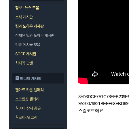
정보 · 뉴스 모음
소식 게시판
팁과 노하우 게시판
삭제된 팁과 노하우 게시판
인증 게시물 모음
SOOP 게시판
치지직 팟벤
미디어 게시판
팬아트 카툰 갤러리
39D3DCF7A1C78FEB209E9
스크린샷 갤러리
9A20079821BEEF63EBD6
└
커마 상시 공유
스킬코드에요!
└
로아 AI 그림