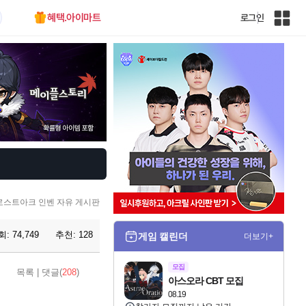
혜택.아이마트
로그인
인
벤
전
체
사
이
트
맵
로스트아크 인벤 자유 게시판
회:
74,749
추천:
128
게임 캘린더
더보기+
모집
목록
|
댓글(
208
)
아스오라 CBT 모집
08.19