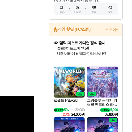
참가자 모집까지 남은 기간
11
02
08
41
Days
Hours
Min
Sec
게임 핫딜 (PC/스팀)
스토어+
더 렐릭 퍼스트 가디언 정식 출시
설화x하드코어 액션!
네이버페이 혜택과 만나보세요!
인벤게임즈 8월 특별 할인!
드래곤소드: 어웨이크닝 입점!
문명 7 특별 할인!
마블 투혼 파이팅 소울즈 정식출시!
귀무자: 검의 길 예약 판매 중!
비스트 오브 리인카네이션 정식 출시!
커세어 코브 출시 기념 할인!
베데스다 40주년 기념 할인 중!
캡콤 프렌차이즈 할인 진행 중!
캡콤 일부 상품 상시 할인
스타워즈 은하계 레이서
로블록스 기프트 카드 공식 입점
인기 퍼블리셔 모음!
스팀으로 만나는 드래곤소드!
조선&고려 DLC 출시 예정
마블 히어로 총 출동&화려한 격투!
10% 할인과
게임프릭 신작 IP
해적'섬'을 발전시키자!
베데스다의 명작들을
몬헌, 바하 등 인기 IP를
몬헌 와일즈 & 드래곤즈 도그마2
인벤게임즈에서 10% 추가 적립
Robux를 가장 안전하고
최대 90% 할인가를 만나보세요!
네이버혜택과 함께 만나보세요!
50%할인&추가 적립까지!
네이버 포인트 혜택까지!
이니&베니 혜택까지!
네이버 혜택가와 함께 예약하세요!
할인&네이버혜택으로 만나보세요!
40주년 프로모션으로 만나보세요!
할인가에 만나보세요!
일부 에디션 상시 할인!
혜택으로 예약 판매 중
편안하게 충전하세요
팰월드 Palworld
그랑블루 판타지 리
링크 엔드리스 라그
나로크 업그레이드
5%
32,000
5,000
킷 Granblue Fantasy
25%
24,000원
36,800원
Relink Endless Ragn
arok Upgrade Kit DL
C