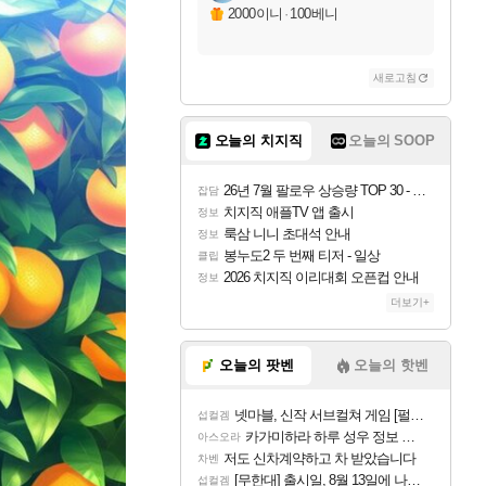
2000이니
·
100베니
새로고침
오늘의 치지직
오늘의 SOOP
26년 7월 팔로우 상승량 TOP 30 - 월간 치지직
잡담
치지직 애플TV 앱 출시
정보
룩삼 니니 초대석 안내
정보
봉누도2 두 번째 티저 - 일상
클립
2026 치지직 이리대회 오픈컵 안내
정보
더보기+
오늘의 팟벤
오늘의 핫벤
넷마블, 신작 서브컬쳐 게임 [펄 인 블루] 티저 사이트 오픈
섭컬겜
카가미하라 하루 성우 정보 및 주요 필모
아스오라
저도 신차계약하고 차 받았습니다
차벤
[무한대] 출시일, 8월 13일에 나오나
섭컬겜