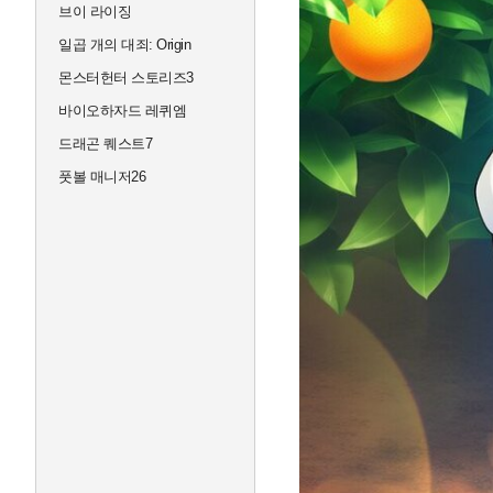
브이 라이징
일곱 개의 대죄: Origin
몬스터헌터 스토리즈3
바이오하자드 레퀴엠
드래곤 퀘스트7
풋볼 매니저26