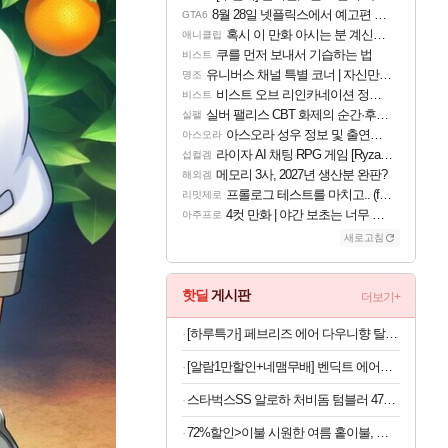
8월 28일 넷플릭스에서 예고편 공개 예정
GTA6
혹시 이 만화 아시는 분 계신가요
애니클립
쿠를 먼저 보내서 기습하는 법
비스트
유니버스 채널 특별 코너 | 자신만의 스타일
명조
비스트 오브 리인카네이션 정보/공략글 모음
비스트
실버 팰리스 CBT 화제의 순간·후기 모음
실팰
아스오라 성우 정보 및 출연작 모음
아스오라
라이자 AI 채팅 RPG 게임 [RyzaChat: AI] 공개
섭컬겜
메모리 3사, 2027년 생산분 완판?
해외겜
프롤로그 테스트를 마치고.. (feat. 리아)
리밋제로
4컷 만화 | 야간 보초는 너무 힘들어
아주프로
새로고침
핫딜
게시판
더보기+
[하루특가] 페브리즈 에어 다우니향 탈취제 본품, 165g, 4개
[알람1만할인+네맴무배] 벤딕트 에어건 무선 미니 송풍기 초강력 콤프레샤 세차 캠핑 컴퓨터 청소 가정용 마하1
스타벅스SS 알로하 처비돔 텀블러 473ml
72%할인>이불 시원한 여름 홑이불, 오션화이트, 100x150cm