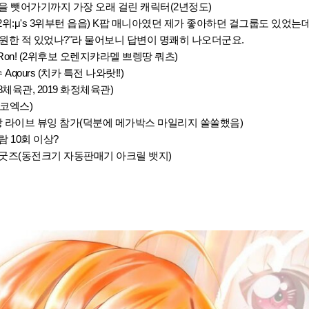
음을 뺏어가기까지 가장 오래 걸린 캐릭터(2년정도)
rs (2위:μ's 3위부턴 읍읍) K팝 매니아였던 제가 좋아하던 걸그룹도 있었는
큼 응원한 적 있었나?"라 물어보니 답변이 명쾌히 나오더군요.
YaRon! (2위후보 오렌지캬라멜 쁘렝땅 쿼츠)
Aqours (치카 특전 나와랏!!)
88체육관, 2019 화정체육관)
6 코엑스)
 이상 라이브 뷰잉 참가(덕분에 메가박스 마일리지 쏠쏠했음)
람 10회 이상?
닌 굿즈(동전크기 자동판매기 아크릴 뱃지)