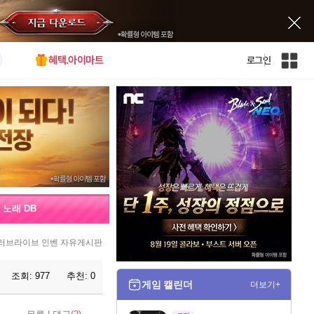
혜택.아이마트
로그인
인
벤
전
체
사
이
트
맵
노래 DB
러브라이브 인벤 자유게시판
조회:
977
추천:
0
게임 캘린더
더보기+