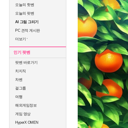
오늘의 핫벤
오늘의 팟벤
AI 그림 그리기
PC 견적 게시판
더보기
인기 팟벤
팟벤 바로가기
치지직
차벤
걸그룹
여행
해외게임정보
게임 영상
HyperX OMEN