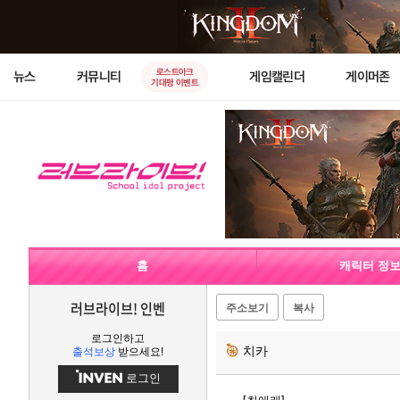
로스트아크
뉴스
커뮤니티
게임캘린더
게이머존
기대평 이벤트
홈
캐릭터 정
러브라이브! 인벤
주소보기
복사
로그인하고
치카
출석보상
받으세요!
로그인