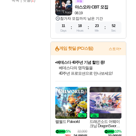
목록
|
댓글(
2
)
모집
아스오라 CBT 모집
08.19
참가자 모집까지 남은 기간
11
18
23
50
Days
Hours
Min
Sec
게임 핫딜 (PC/스팀)
스토어+
캡콤 프렌차이즈 할인 진행 중!
몬헌, 바하 등 인기 IP를
할인가에 만나보세요!
인벤게임즈 8월 특별 할인!
드래곤소드: 어웨이크닝 입점!
문명 7 특별 할인!
마블 투혼 파이팅 소울즈 정식출시!
귀무자: 검의 길 예약 판매 중!
비스트 오브 리인카네이션 정식 출시!
커세어 코브 출시 기념 할인!
더 렐릭 퍼스트 가디언 정식 출시
베데스다 40주년 기념 할인 중!
캡콤 일부 상품 상시 할인
스타워즈 은하계 레이서
로블록스 기프트 카드 공식 입점
인기 퍼블리셔 모음!
스팀으로 만나는 드래곤소드!
조선&고려 DLC 출시 예정
마블 히어로 총 출동&화려한 격투!
10% 할인과
게임프릭 신작 IP
해적'섬'을 발전시키자!
설화x하드코어 액션!
베데스다의 명작들을
몬헌 와일즈 & 드래곤즈 도그마2
인벤게임즈에서 10% 추가 적립
Robux를 가장 안전하고
최대 90% 할인가를 만나보세요!
네이버혜택과 함께 만나보세요!
50%할인&추가 적립까지!
네이버 포인트 혜택까지!
이니&베니 혜택까지!
네이버 혜택가와 함께 예약하세요!
할인&네이버혜택으로 만나보세요!
네이버페이 혜택과 만나보세요!
40주년 프로모션으로 만나보세요!
일부 에디션 상시 할인!
혜택으로 예약 판매 중
편안하게 충전하세요
팰월드 Palworld
드래곤소드 어웨이
크닝 DragonSword A
wakening
5%
32,000
10%