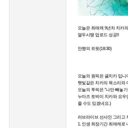
오늘은 최애캐 9년차 치카의 
열두시땡 업로드 성공!!
안쨩의 트윗(18:30)
오늘의 원픽은 귤치카 입니다
햇빛같은 치카의 목소리와 
오늘의 투픽은 "나만 빼놓기야
누마즈 토박이 치카와 요우만
줄 수도 있겠네요.)
러브라이브 선샤인 그리고 치
1. 인생 최장기간 최애캐로 