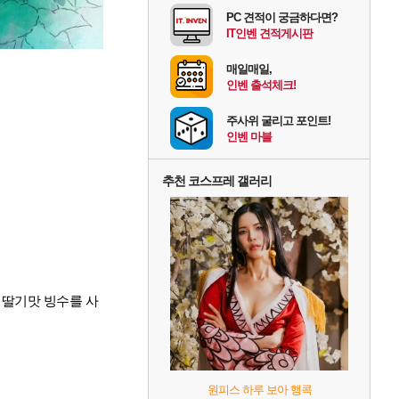
PC 견적이 궁금하다면?
IT인벤 견적게시판
매일매일,
인벤 출석체크!
주사위 굴리고 포인트!
인벤 마블
추천 코스프레 갤러리
 딸기맛 빙수를 사
원피스 하루 보아 행콕