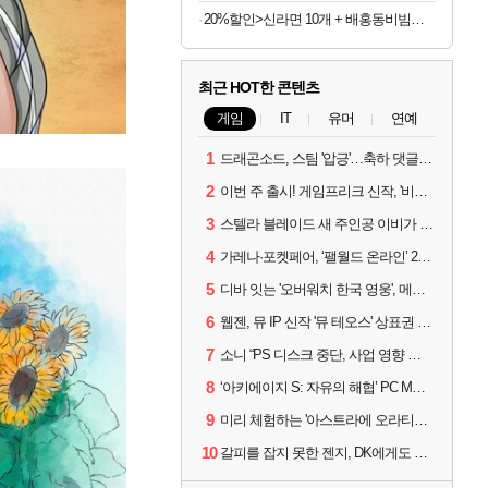
20%할인>신라면 10개 + 배홍동비빔면 8개, 1박스
최근 HOT한 콘텐츠
게임
IT
유머
연예
1
드래곤소드, 스팀 '압긍'…축하 댓글 달고 게임 코드 받자!
2
이번 주 출시! 게임프리크 신작, '비스트 오브 리인카네이션'
3
스텔라 블레이드 새 주인공 이비가 부릅니다, 'Wanna be in LOVE' 뮤비 공개
4
가레나·포켓페어, ‘팰월드 온라인’ 2026년 출시 예고
5
디바 잇는 '오버워치 한국 영웅', 메카 파일럿 디몬 나온다
6
웹젠, 뮤 IP 신작 '뮤 테오스' 상표권 출원
7
소니 “PS 디스크 중단, 사업 영향 없다”
8
‘아키에이지 S: 자유의 해협’ PC MMORPG로 개발한다
9
미리 체험하는 '아스트라에 오라티오'...NC, 8/19부터 CBT 참가자 모집
10
갈피를 잡지 못한 젠지, DK에게도 0:2 패배