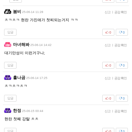
봄비
25-06-14 11:28
신고
|
공감 확인
ㅊㅋㅊㅋ 현란 가진애가 첫찌되는거지 ㅋㅋ
답글
0
0
마녀해봐
25-06-14 14:42
신고
|
공감 확인
대기만성이 이런거구나;
답글
0
0
홀나곰
25-06-14 17:25
신고
|
공감 확인
ㅊㅋㅊㅋㅊㅋ
답글
0
0
한정
25-06-15 00:44
신고
|
공감 확인
현란 첫째 강탈 ㅊㅊ
답글
0
0