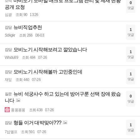
마비노기 모바일 매크로 프로그램 관리 및 제재 현황
소식
0
공개 요청
댓글
심광
조회 90
13:26
뉴비직업추천
잡담
1
댓글
Sdkgkr
조회 266
08-03
모비노기 시작해보려고 깔았습니다
잡담
1
댓글
Wlsdu89
조회 484
07-26
모비노기 시작해볼까 고민중인데
잡담
1
댓글
재잎
조회 440
07-26
뉴비 석궁사수 하고 있는데 방어구룬 선택 장애 왔습
질문
0
니다
댓글
퐁퐁퐁퐁
조회 438
07-26
형들 이거 대박맞아???
잡담
1
댓글
7섭엘프
조회 591
07-26