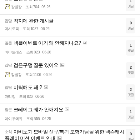
1
댓글
장발장
조회 704
06-26
딱지에 관한 게시글
잡담
0
댓글
마시로픽
조회 1087
06-26
넥플이벤트 이거 왜 안깨지나요?
질문
1
댓글
비야토레스
조회 823
06-26
검은구멍 질문 있어요
잡담
2
댓글
장발장
조회 1106
06-26
비틱해도 돼 ?
잡담
2
댓글
더티장
조회 826
06-26
크레이그 퀘가 안깨져요
질문
1
댓글
아이우에유
조회 555
06-25
마비노기 모바일 신규/복귀 모험가님을 위한 넥슨캐시
소식
0
플레이 미션 이벤트 안내
댓글