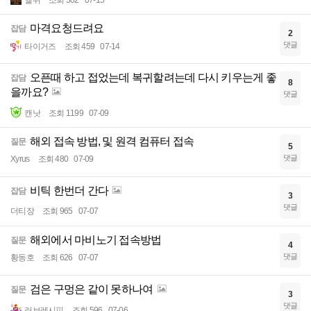
엘쉬
조회 502
07-15
마격요청드려요
잡담
2
댓글
타이거즈
조회 459
07-14
오픈때 하고 접었는데 복귀할려는데 다시 키우는게 좋
잡담
8
을까요?
댓글
캔낫
조회 1199
07-09
해외 접속 방법, 및 원격 컴퓨터 접속
질문
5
댓글
Xyrus
조회 480
07-09
비틱 한번더 간다
잡담
3
댓글
더티장
조회 965
07-07
해외에서 마비노기 접속방법
질문
4
댓글
황동호
조회 626
07-07
검은 구멍은 같이 못하나여
질문
3
댓글
러브레시피
조회 596
07-06