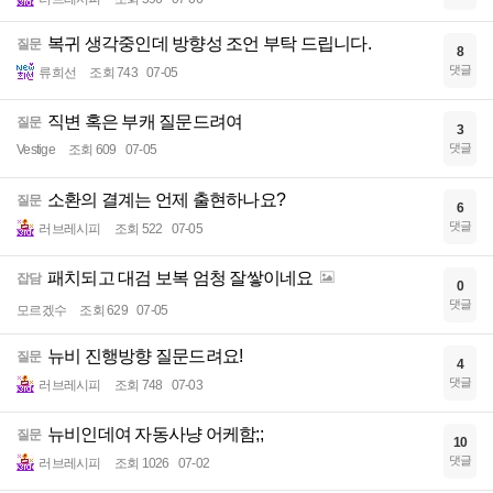
복귀 생각중인데 방향성 조언 부탁 드립니다.
질문
8
댓글
류희선
조회 743
07-05
직변 혹은 부캐 질문드려여
질문
3
댓글
Vestige
조회 609
07-05
소환의 결계는 언제 출현하나요?
질문
6
댓글
러브레시피
조회 522
07-05
패치되고 대검 보복 엄청 잘쌓이네요
잡담
0
댓글
모르겠수
조회 629
07-05
뉴비 진행방향 질문드려요!
질문
4
댓글
러브레시피
조회 748
07-03
뉴비인데여 자동사냥 어케함;;
질문
10
댓글
러브레시피
조회 1026
07-02