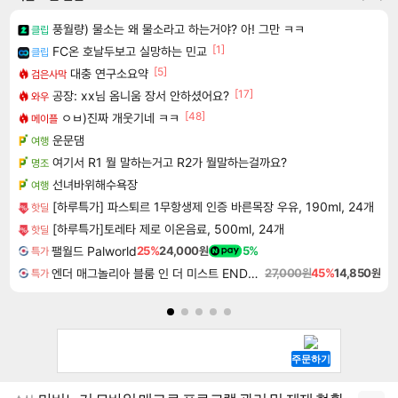
풍월량) 물소는 왜 물소라고 하는거야? 아! 그만 ㅋㅋ
클립
[1]
FC온 호날두보고 실망하는 민교
클립
[5]
대충 연구소요약
검은사막
[17]
공장: xx님 옴니움 장서 안하셨어요?
와우
[48]
ㅇㅂ)진짜 개웃기네 ㅋㅋ
메이플
운문댐
여행
여기서 R1 뭘 말하는거고 R2가 뭘말하는걸까요?
명조
선녀바위해수욕장
여행
[하루특가] 파스퇴르 1무항생제 인증 바른목장 우유, 190ml, 24개
핫딜
[하루특가]토레타 제로 이온음료, 500ml, 24개
핫딜
팰월드 Palworld
25%
24,000원
5%
특가
엔더 매그놀리아 블룸 인 더 미스트 ENDER MAGNOLIA Bloom in the Mist
27,000원
45%
14,850원
특가