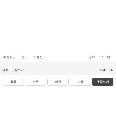
추천확인
신고
스팸신고
공유
스크랩
메뉴
인장보기
EXP 12%
목록
본문
이전
다음
댓글쓰기