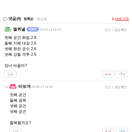
댓글
(8)
등록순
|
최신순
새로고침
엘퀴넬
25-06-14 09:25
신고
|
공감 확인
첫째 굳건 화법 2.8
둘째 지혜 대검 2.6
셋째 현란 궁수 2.6
넷째 강렬 격투 2.6
장녀 바꿀까?
답글
0
0
바보개
25-06-17 14:28
신고
|
공감 확인
첫째 굳건
둘째 광폭
셋째 굳건
넷째 굳건
할복할까요?
답글
0
0