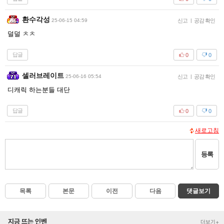
환수각성
25-06-15 04:59
신고
|
공감 확인
덜덜 ㅊㅊ
답글
0
0
셀러브레이트
25-06-16 05:54
신고
|
공감 확인
디캐릭 하는분들 대단
답글
0
0
새로고침
등록
목록
본문
이전
다음
댓글보기
지금 뜨는 인벤
더보기+