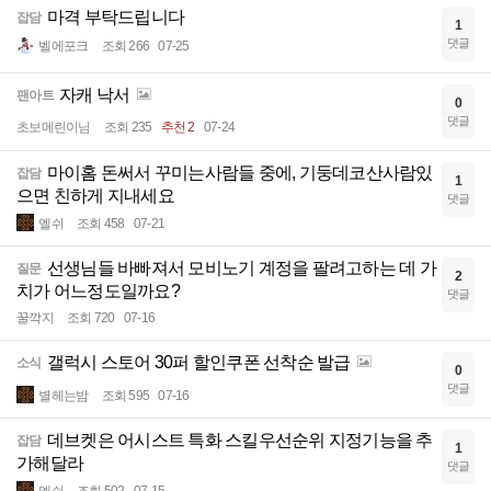
마격 부탁드립니다
잡담
1
댓글
벨에포크
조회 266
07-25
자캐 낙서
팬아트
0
댓글
초보메린이님
조회 235
추천 2
07-24
마이홈 돈써서 꾸미는사람들 중에, 기둥데코산사람있
잡담
1
으면 친하게 지내세요
댓글
엘쉬
조회 458
07-21
선생님들 바빠져서 모비노기 계정을 팔려고하는 데 가
질문
2
치가 어느정도일까요?
댓글
꿀깍지
조회 720
07-16
갤럭시 스토어 30퍼 할인쿠폰 선착순 발급
소식
0
댓글
별헤는밤
조회 595
07-16
데브켓은 어시스트 특화 스킬우선순위 지정기능을 추
잡담
1
가해달라
댓글