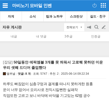
마비노기 모바일
인벤
자게
소식
팁과 노하우
스크린샷
길드 · 친구
자유 게시판
전체보기
공
검
글
지
색
내글
내 댓글
3추글
인증글
on/off
쓰
기
[잡담]
50일동안 에픽엠블 3개를 못 띄워서 고로퀘 못하던 미운
우리 셋째 드디어 졸업했다
엘퀴넬
댓글: 8 개
조회:
5747
추천:
2
2025-06-14 09:22:34
하루도 빠짐없이 심층구멍과 결계를 떠나지 못하게한 원흉
운이 너무 없어서 요리사로 전직시킬뻔한 실패작
직업또한 고르고 보니 바닥에 바닥을 기고있는 62렙 궁수