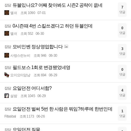
듀블있나요? 어째 찾아봐도 시즌2 공략이 읎네
잡담
7
댓글
엘쉬
조회 1090
07-01
0시즌때 4번 스킬쓰겠다고 하던 듀블인데
잡담
0
댓글
엘쉬
조회 552
06-30
모비인벤 정상영업합니다
잡담
3
댓글
사랑스런뉴비
조회 946
06-30
필드보스 1회로 변경됐었네영
잡담
0
댓글
요미요미얌냠
조회 694
06-29
요일던전 어디서함?
잡담
4
댓글
설밤
조회 1045
06-29
요일던전 벌써 5번 한 사람은 뭐임?하루에 한번인데
잡담
1
댓글
Fifasibal
조회 1173
06-26
요일던전 질뭄
잡담