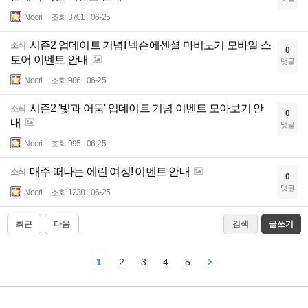
Noori
조회 3701
06-25
시즌2 업데이트 기념! 넥슨에센셜 마비노기 모바일 스
소식
0
토어 이벤트 안내
댓글
Noori
조회 986
06-25
시즌2 '빛과 어둠' 업데이트 기념 이벤트 모아보기 안
소식
0
내
댓글
Noori
조회 995
06-25
매주 떠나는 에린 여정! 이벤트 안내
소식
0
댓글
Noori
조회 1238
06-25
최근
다음
검색
글쓰기
1
2
3
4
5