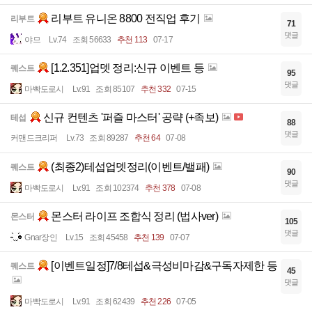
리부트 유니온 8800 전직업 후기
리부트
71
댓글
야므
Lv.74
조회 56633
추천 113
07-17
[1.2.351]업뎃 정리:신규 이벤트 등
퀘스트
95
댓글
마빡도로시
Lv.91
조회 85107
추천 332
07-15
신규 컨텐츠 '퍼즐 마스터' 공략 (+족보)
테섭
88
댓글
커맨드크리퍼
Lv.73
조회 89287
추천 64
07-08
(최종2)테섭업뎃정리(이벤트/밸패)
퀘스트
90
댓글
마빡도로시
Lv.91
조회 102374
추천 378
07-08
몬스터 라이프 조합식 정리 (법사ver)
몬스터
105
댓글
Gnar장인
Lv.15
조회 45458
추천 139
07-07
[이벤트일정]7/8테섭&극성비마감&구독자제한 등
퀘스트
45
댓글
마빡도로시
Lv.91
조회 62439
추천 226
07-05