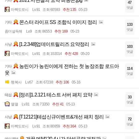
2021 서면질의 요약 최종본.jpg
기타
47
댓글
마빡도로시
Lv.91
조회 60593
추천 135
05-23
몬스터 라이프 SS 조합식 이미지 정리
기타
133
댓글
좀더설득해
Lv.9
조회 86553
추천 169
05-23
[1.2.348]업데이트릴리즈 요약정리
사냥
103
댓글
마빡도로시
Lv.91
조회 102014
추천 428
05-20
농린이가 농린이에게 전하는 첫 농장조합 로드아
기타
114
웃
댓글
행복사
Lv.67
조회 67238
추천 106
05-16
[정리]1.2.121 테스트 서버 패치 요약
테섭
33
댓글
맬맬
Lv.81
조회 73350
추천 41
05-13
[T12121]테섭신규이벤트&개선 패치 정리
사냥
72
댓글
마빡도로시
Lv.91
조회 80859
추천 364
05-13
개꿀 메M120 4시간 달성공략 개정판