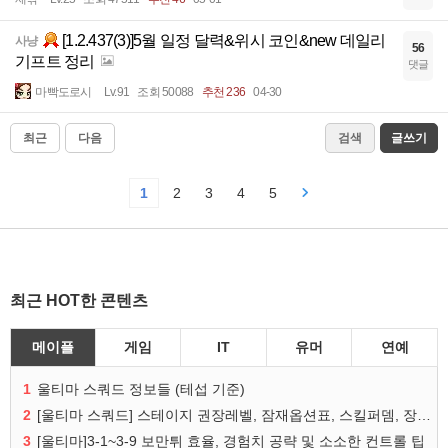
[1.2.437(3)]5월 일정 달력&위시 코인&new 데일리
사냥
56
기프트 정리
댓글
마빡도로시
Lv.91
조회 50088
추천 236
04-30
최근
다음
검색
글쓰기
1
2
3
4
5
최근 HOT한 콘텐츠
메이플
게임
IT
유머
연예
1
울티마 스쿼드 정보들 (테섭 기준)
2
[울티마 스쿼드] 스테이지 권장레벨, 잠재옵션표, 스킬퍼뎀, 장비 리스트 및 능력치 공유
3
[울티마]3-1~3-9 보만튀 효율, 경험치 공략 및 소소한 컨트롤 팁