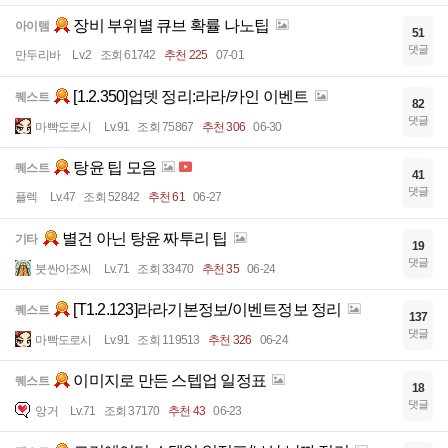
장비 부위별 큐브 확률 나노팁
아이템
51
댓글
만두리바
Lv.2
조회 61742
추천 225
07-01
[1.2.350]업뎃 정리:라라/카인 이벤트
퀘스트
82
댓글
마빡도로시
Lv.91
조회 75867
추천 306
06-30
탕윤 팁 모음
퀘스트
41
댓글
플렉
Lv.47
조회 52842
추천 61
06-27
별건 아닌 탕윤 짜투리 팁
기타
19
댓글
붓싼아조씨
Lv.71
조회 33470
추천 35
06-24
[T1.2.123]라라기본정보/이벤트정보 정리
퀘스트
137
댓글
마빡도로시
Lv.91
조회 119513
추천 326
06-24
이미지로 만든 스텝업 일정표
퀘스트
18
댓글
앙거
Lv.71
조회 37170
추천 43
06-23