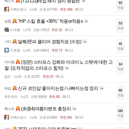
[T12122]테섭 패치 정리 종합편
퀘스트
93
댓글
마빡도로시
Lv.91
조회 107793
추천 369
06-15
"HP 스킬 효율 +30%" 적용or적용x
실험
53
댓글
티쿠릉
Lv.70
조회 37616
추천 32
06-13
일퀘/몬파 클리어 경험치표 (수정)
기타
41
댓글
이른콩
Lv.41
조회 64641
추천 72
06-11
(장문) 스타포스 강화와 아크이노 스텟에 대한 고
아이템
14
찰. (도적직업의 스타포스 힘작)
댓글
덤프
Lv.41
조회 32297
추천 25
06-11
신규 코인샵 좋아지는점 / 나빠지는점 정리
테섭
69
댓글
흐듀흐듀
Lv.23
조회 65899
추천 80
06-11
(최종4)여름이벤트 총정리
퀘스트
181
댓글
마빡도로시
Lv.91
조회 153903
추천 561
06-10