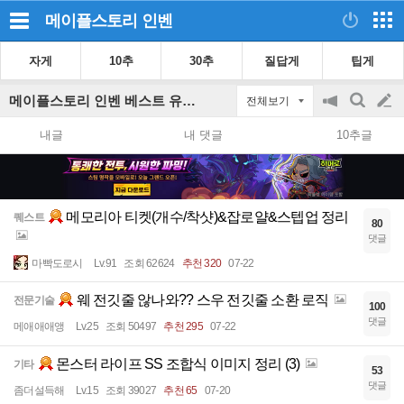
메이플스토리
인벤
자게
10추
30추
질답게
팁게
메이플스토리 인벤 베스트 유저 리포트 게시판
전체보기
공
검
글
지
색
내글
내 댓글
10추글
on/off
쓰
기
메모리아 티켓(개수/착샷)&잡로얄&스텝업 정리
퀘스트
80
댓글
마빡도로시
Lv.91
조회 62624
추천 320
07-22
웨 전깃줄 않나와?? 스우 전깃줄 소환 로직
전문기술
100
댓글
메애애애앵
Lv.25
조회 50497
추천 295
07-22
몬스터 라이프 SS 조합식 이미지 정리 (3)
기타
53
댓글
좀더설득해
Lv.15
조회 39027
추천 65
07-20