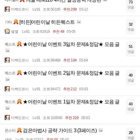
메이플M
73
댓글
마빡도로시
Lv.91
조회 50185
추천 209
05-12
[히든]어린이날 히든퀘스트
기타
32
댓글
맬맬
Lv.81
조회 92419
추천 49
05-05
★어린이날 이벤트 3일차 문제&정답★ 모음 글
퀘스트
51
댓글
마빡도로시
Lv.91
조회 99468
추천 104
05-04
★어린이날 이벤트 2일차 문제&정답★ 모음 글
퀘스트
40
댓글
마빡도로시
Lv.91
조회 94472
추천 212
05-03
★어린이날 이벤트 1일차 문제&정답★ 모음 글
퀘스트
43
댓글
마빡도로시
Lv.91
조회 108540
추천 219
05-02
검은마법사 공략 가이드 3 (3페이즈)
몬스터
29
댓글
재덖
Lv.25
조회 47511
추천 46
05-01