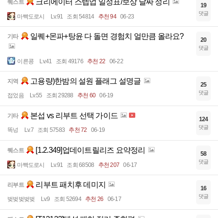
크리에이터 스텝업 일정표/보상 날짜 정리
퀘스트
19
댓글
마빡도로시
Lv.91
조회 54814
추천 94
06-23
일퀘+몬파+탕윤 다 돌면 경험치 얼만큼 올라요?
기타
20
댓글
이른콩
Lv.41
조회 49176
추천 22
06-22
고용량)한밤의 설원 플래그 설명글
지역
25
댓글
접었음
Lv.55
조회 29288
추천 60
06-19
본섭 vs 리부트 선택 가이드
기타
124
댓글
똑넝
Lv.7
조회 57583
추천 72
06-19
[1.2.349]업데이트릴리즈 요약정리
퀘스트
58
댓글
마빡도로시
Lv.91
조회 68508
추천 207
06-17
리부트 패치후 데미지
리부트
16
댓글
벚벚벚벚벚
Lv.9
조회 52694
추천 26
06-17