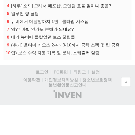
4
[하루1소재] 그래서 메포샵, 모멘텀 효율 얼마나 좋음?
5
일루전 링 꿀팁
6
뉴비에서 메잘알까지 1편 - 쿨타임 시스템
7
엥?? 마빌 안가도 분해가 되네요?
8
내가 뉴비때 몰랐었던 보스 꿀팁들
9
(추가) 울티마 카오스 2-4 ~ 3-10까지 공략 스펙 및 팁 공유
10
앱) 보스 수익 자동 기록 및 분석, 스케줄러 알림
로그인
PC화면
퀵링크
설정
청소년보호정책
이용약관
개인정보처리방침
▲
불법촬영물신고안내
(주)
인
벤