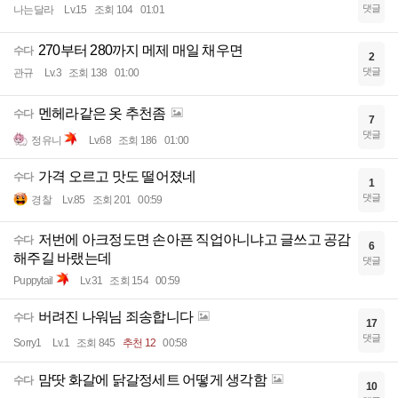
댓글
나는달라
Lv.15
조회 104
01:01
270부터 280까지 메제 매일 채우면
수다
2
댓글
관규
Lv.3
조회 138
01:00
멘헤라같은 옷 추천좀
수다
7
댓글
정유니
Lv.68
조회 186
01:00
가격 오르고 맛도 떨어졌네
수다
1
댓글
경찰
Lv.85
조회 201
00:59
저번에 아크정도면 손아픈 직업아니냐고 글쓰고 공감
수다
6
해주길 바랬는데
댓글
Puppytail
Lv.31
조회 154
00:59
버려진 나워님 죄송합니다
수다
17
댓글
Sorry1
Lv.1
조회 845
추천 12
00:58
맘땃 화갈에 닭갈정세트 어떻게 생각함
수다
10