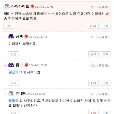
아제라이트
25-06-11 23:01
신고
|
공감 확인
알티는 진짜 방송이 체질이다 ㅋㅋ 코인으로 성공 안했다면 이태까지 방
송 안한게 억울할 정도
답글
26
0
금괴
25-06-11 23:45
신고
|
공감 확인
이태까지 뇌정지옴;
답글
0
0
좆오
25-06-11 23:57
신고
|
공감 확인
@금괴
여태 사투리임
답글
0
0
긴네밍
25-06-12 13:29
신고
|
공감 확인
@좆오
와 사투리였음..? 오타라고 하기엔 이상하긴 한데 걍 잘못 쓴건
줄 알았네 신기하다
답글
0
0