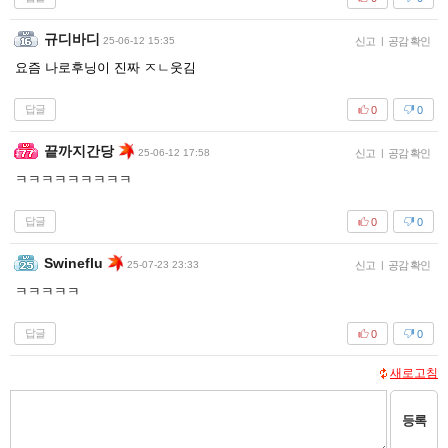
규디바디
25-06-12 15:35
신고
|
공감 확인
요즘 나로후닝이 진짜 ㅈㄴ웃김
답글
0
0
끝까지간당
25-06-12 17:58
신고
|
공감 확인
ㅋㅋㅋㅋㅋㅋㅋㅋㅋ
답글
0
0
Swineflu
25-07-23 23:33
신고
|
공감 확인
ㅋㅋㅋㅋㅋ
답글
0
0
새로고침
등록