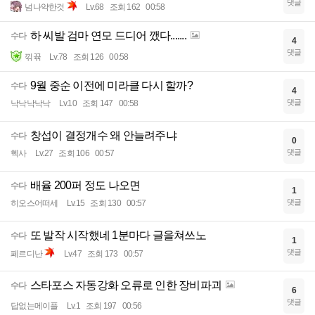
댓글
넘나약한것
Lv.68
조회 162
00:58
하 씨발 검마 연모 드디어 깼다.......
수다
4
댓글
끾뀪
Lv.78
조회 126
00:58
9월 중순 이전에 미라클 다시 할까?
수다
4
댓글
낙낙낙낙낙
Lv.10
조회 147
00:58
창섭이 결정개수 왜 안늘려주냐
수다
0
댓글
헥사
Lv.27
조회 106
00:57
배율 200퍼 정도 나오면
수다
1
댓글
히오스어떠세
Lv.15
조회 130
00:57
또 발작 시작했네 1분마다 글을쳐쓰노
수다
1
댓글
페르디난
Lv.47
조회 173
00:57
스타포스 자동강화 오류로 인한 장비파괴
수다
6
댓글
답없는메이플
Lv.1
조회 197
00:56