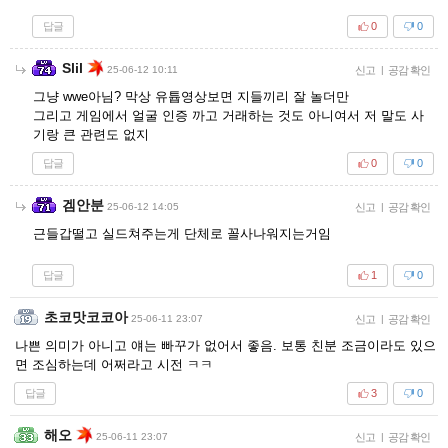
답글
0
0
Slil
25-06-12 10:11
신고
|
공감 확인
그냥 wwe아님? 막상 유튭영상보면 지들끼리 잘 놀더만
그리고 게임에서 얼굴 인증 까고 거래하는 것도 아니여서 저 말도 사
기랑 큰 관련도 없지
답글
0
0
겜안분
25-06-12 14:05
신고
|
공감 확인
근들갑떨고 실드쳐주는게 단체로 꼴사나워지는거임
답글
1
0
초코맛코코아
25-06-11 23:07
신고
|
공감 확인
나쁜 의미가 아니고 얘는 빠꾸가 없어서 좋음. 보통 친분 조금이라도 있으
면 조심하는데 어쩌라고 시전 ㅋㅋ
답글
3
0
해오
25-06-11 23:07
신고
|
공감 확인