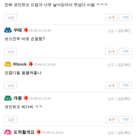
진짜 코인듀오 드립각 너무 날서있어서 무섭다 시발 ㅋㅋㅋ
답글
0
0
우때
25-06-11 23:46
신고
|
공감 확인
보스깐부 바로 손절함?
답글
0
0
Kbock
25-06-11 23:48
신고
|
공감 확인
요즘다들 폼왤캐좋냐
답글
0
0
개퐁
25-06-11 23:51
신고
|
공감 확인
코인듀오 씨다씨 ㅋㅋ
답글
0
0
도적할게요
25-06-11 23:51
신고
|
공감 확인