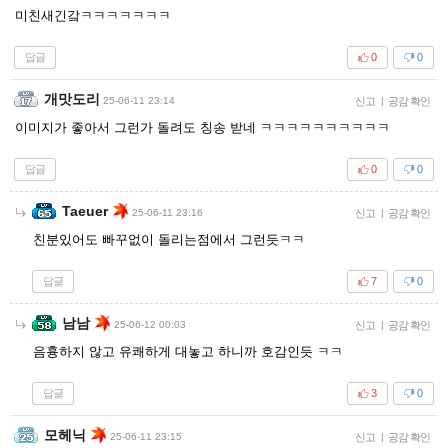
미친새긴갘ㅋㅋㅋㅋㅋㅋㅋ
답글
0
0
개맛도리
25-06-11 23:14
신고
|
공감 확인
이미지가 좋아서 그런가 돌려도 칭송 받네 ㅋㅋㅋㅋㅋㅋㅋㅋㅋㅋ
답글
0
0
Taeuer
25-06-11 23:16
신고
|
공감 확인
친분있어도 빠꾸없이 돌리는점에서 그런듯ㅋㅋ
답글
7
0
남남
25-06-12 00:03
신고
|
공감 확인
음흉하지 않고 유쾌하게 대놓고 하니까 호감인듯 ㅋㅋ
답글
3
0
모헤닉
25-06-11 23:15
신고
|
공감 확인