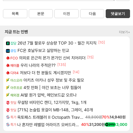
목록
본문
이전
다음
댓글보기
지금 뜨는 인벤
더보기+
[10]
26년 7월 팔로우 상승량 TOP 30 - 월간 치지직
잡담
FC온 호날두보고 실망하는 민교
클립
[15]
의외로 은근히 몬가 몬가인 신비 치어리더
FCO
[135]
우리 나라의 주적은??
메이플
[14]
저보다 더 한 분들도 계시겠지만
디아4
아키츠 아키나 성우 정보 및 주요 필모
아스오라
4컷 만화 | 야간 보초는 너무 힘들어
아주프로
AI발 원가 압박, 메인보드값 오르나
해외겜
무설탕 비타민C 캔디, 12가지맛, 1kg, 1개
핫딜
[71%] 논슬립 옷걸이 MB-148, 그레이, 40개
핫딜
옥토패스 트래블러 II Octopath Traveler II
49,800원
70%
14,940원
특가
나 혼자만 레벨업 어라이즈 오버드라이브 디럭스 에디션 Solo Leveling Arise Overdrive Deluxe Edition
40%
31,200원
3,000
특가