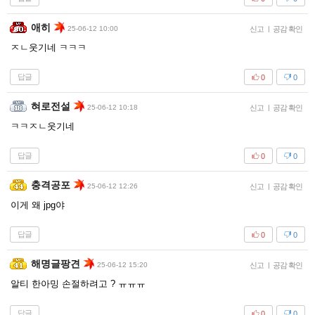
애히
25-06-12 10:00
신고
|
공감 확인
ㅈㄴ웃기네 ㅋㅋㅋ
답글
0
0
혀로전설
25-06-12 10:18
신고
|
공감 확인
ㅋㅋㅈㄴ웃기네
답글
0
0
충격공포
25-06-12 12:26
신고
|
공감 확인
이게 왜 jpg야
답글
0
0
해명글팡견
25-06-12 15:20
신고
|
공감 확인
알티 한아밍 손절하려고 ? ㅠㅠㅠ
답글
0
0