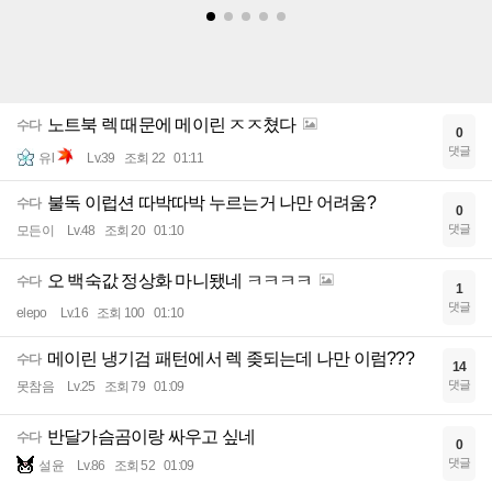
노트북 렉 때문에 메이린 ㅈㅈ쳤다
수다
0
댓글
유l
Lv.39
조회 22
01:11
불독 이럽션 따박따박 누르는거 나만 어려움?
수다
0
댓글
모든이
Lv.48
조회 20
01:10
오 백숙값 정상화 마니됐네 ㅋㅋㅋㅋ
수다
1
댓글
elepo
Lv.16
조회 100
01:10
메이린 냉기검 패턴에서 렉 좆되는데 나만 이럼???
수다
14
댓글
못참음
Lv.25
조회 79
01:09
반달가슴곰이랑 싸우고 싶네
수다
0
댓글
설윤
Lv.86
조회 52
01:09