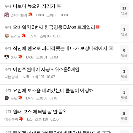
나보다 높으면 자러가
수다
13
댓글
넘나약한것
Lv.68
조회 80
01:08
오버워치 2번째 한국영웅 D.Mon 트레일러
수다
3
댓글
프리드
Lv.78
조회 95
01:08
작년에 렌으로 파티격햇는데 내가 보상다먹어서
수다
0
댓글
현우
Lv.37
조회 81
01:08
이번주썬데이 사냥 + 위소울5배임
수다
3
댓글
나는달라
Lv.15
조회 107
01:07
요번에 보조숍 데려갔는데 클탐이 이상해
수다
1
댓글
은윌
Lv.77
조회 68
01:07
원래 보스 에픽템 잘 안 뜸?
수다
5
댓글
메수론박
Lv.5
조회 120
01:06
챌섭에서 링크 3레벨아이템 받아서 부캐로 리프가
수다