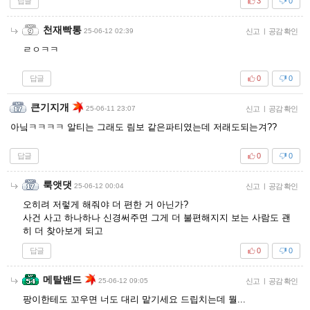
답글
3
0
천재빡통
25-06-12 02:39
신고
|
공감 확인
ㄹㅇㅋㅋ
답글
0
0
큰기지개
25-06-11 23:07
신고
|
공감 확인
아닠ㅋㅋㅋㅋ 알티는 그래도 림보 같은파티였는데 저래도되는겨??
답글
0
0
룩앳댓
25-06-12 00:04
신고
|
공감 확인
오히려 저렇게 해줘야 더 편한 거 아닌가?
사건 사고 하나하나 신경써주면 그게 더 불편해지지 보는 사람도 괜
히 더 찾아보게 되고
답글
0
0
메탈밴드
25-06-12 09:05
신고
|
공감 확인
팡이한테도 꼬우면 너도 대리 맡기세요 드립치는데 뭘...