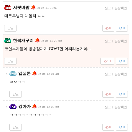
서릿바람
25-06-11 22:57
신고
|
공감 확인
대로후닝과 대알티 ㄷㄷ
답글
0
0
한복개구리
25-06-11 22:59
신고
|
공감 확인
코인부자들이 방송감까지 GOAT면 어쩌라는거야...
답글
91
0
앱실론
25-06-12 01:48
신고
|
공감 확인
ㄹㅇㅋㅋ
답글
0
0
강아가
25-06-12 02:59
신고
|
공감 확인
ㅋㅋㅋㅋㅋㅋㅋㅋㅋㅋㅋ
답글
0
0