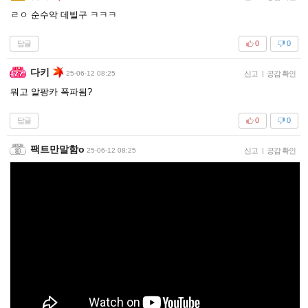
ㄹㅇ 순수악 데빌구 ㅋㅋㅋ
답글
0
0
다키
25-06-12 08:25
신고
|
공감 확인
뭐고 알팡카 폭파됨?
답글
0
0
팩트만말함o
25-06-12 08:25
신고
|
공감 확인