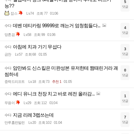
5
능??
댓글
잡스
Lv.74
조회 77
01:06
데벤 데티카링 99999로 깨는거 엄청힘들다...
수다
4
댓글
망혼검
Lv.58
조회 99
01:06
아침에 치과 가기 무섭다
수다
3
댓글
금찬
Lv.57
조회 68
01:05
암만봐도 신스킬은 미완성본 유저한테 짬때린거라 괘
수다
0
씸하네
댓글
중력드리프트
Lv.18
조회 73
추천 1
01:05
에디 유니크 천장 치고 바로 레전 올라감...
수다
1
댓글
무용이
Lv.29
조회 112
01:04
지금 리레 3렙쓰는데
수다
7
댓글
만루홈런빌런
Lv.20
조회 102
01:04