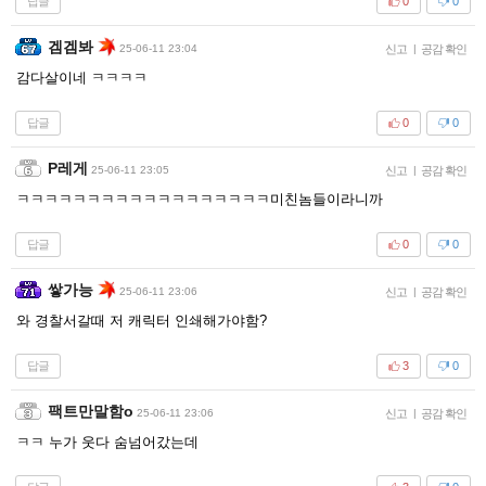
답글
0
0
겜겜봐
25-06-11 23:04
신고
|
공감 확인
감다살이네 ㅋㅋㅋㅋ
답글
0
0
P레게
25-06-11 23:05
신고
|
공감 확인
ㅋㅋㅋㅋㅋㅋㅋㅋㅋㅋㅋㅋㅋㅋㅋㅋㅋㅋ미친놈들이라니까
답글
0
0
쌓가능
25-06-11 23:06
신고
|
공감 확인
와 경찰서갈때 저 캐릭터 인쇄해가야함?
답글
3
0
팩트만말함o
25-06-11 23:06
신고
|
공감 확인
ㅋㅋ 누가 웃다 숨넘어갔는데