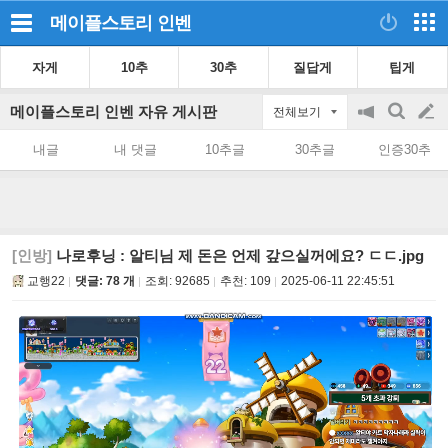
메이플스토리
인벤
자게
10추
30추
질답게
팁게
메이플스토리 인벤 자유 게시판
전체보기
공
검
글
지
색
내글
내 댓글
10추글
30추글
인증30추
on/off
쓰
기
[인방]
나로후닝 : 알티님 제 돈은 언제 갚으실꺼에요? ㄷㄷ.jpg
교행22
댓글: 78 개
조회:
92685
추천:
109
2025-06-11 22:45:51