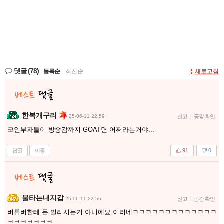
댓글
(78)
등록순
|
최신순
새로고침
한복개구리
25-06-11 22:59
신고
|
공감 확인
코인부자들이 방송감까지 GOAT면 어쩌라는거야...
답글
이동
91
0
불타는내지갑
25-06-11 22:56
신고
|
공감 확인
버튜버한테 돈 빌리시는거 아니에요 이러네ㅋㅋㅋㅋㅋㅋㅋㅋㅋㅋㅋㅋㅋ
ㅋㅋㅋㅋㅋㅋㅋ