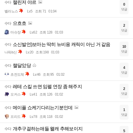
챌린저 야르
수다
0
댓글
벨라노스
Lv.5
조회 71
01:04
으흐흐
수다
2
댓글
마슈쟝
Lv.62
조회 128
01:03
소신발언)보마는 딱히 뉴비용 캐릭이 아닌 거 같음
수다
10
댓글
나워is신
Lv.20
조회 198
01:03
챌달았당
수다
4
댓글
초전도체
Lv.46
조회 95
01:02
레테 스킬 쓰면 임펠 연장 좀 해주지
수다
2
댓글
오커스
Lv.41
조회 126
01:02
메이플 쇼케기다리는기분인데
수다
1
댓글
프리드
Lv.78
조회 118
01:02
개추구걸하는애들 왤캐 추해보이지
수다
5