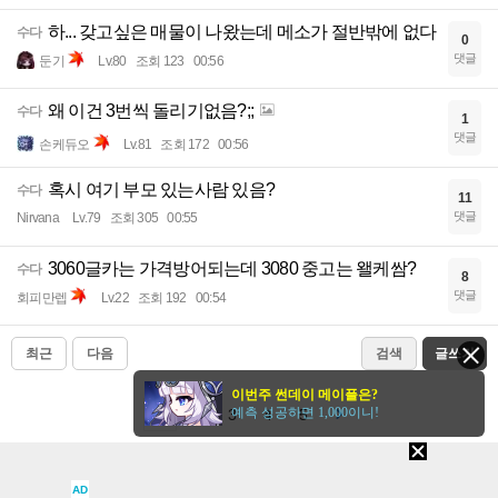
하... 갖고싶은 매물이 나왔는데 메소가 절반밖에 없다
수다
0
댓글
둔기
Lv.80
조회 123
00:56
왜 이건 3번씩 돌리기없음?;;
수다
1
댓글
손케듀오
Lv.81
조회 172
00:56
혹시 여기 부모 있는사람 있음?
수다
11
댓글
Nirvana
Lv.79
조회 305
00:55
3060글카는 가격방어되는데 3080 중고는 왤케쌈?
수다
8
댓글
회피만렙
Lv.22
조회 192
00:54
최근
다음
검색
글쓰기
이번주 썬데이 메이플은?
예측 성공하면 1,000이니!
1
2
3
4
5
AD