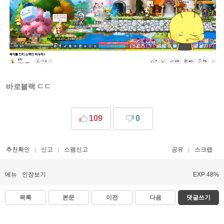
바로블랙 ㄷ​ㄷ
109
0
추천확인
신고
스팸신고
공유
스크랩
메뉴
인장보기
EXP 48%
목록
본문
이전
다음
댓글쓰기