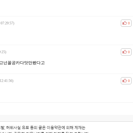
 07:29:57)
공감
비공
0
9:25)
공감
비공
0
고넌꼴공카다맛만봤다고
12:41:56)
공감
비공
0