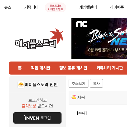
로스트아크
뉴스
커뮤니티
게임캘린더
게이머존
기대평 이벤트
홈
직업 게시판
정보 공유 게시판
커뮤니티 게시판
주소보기
복사
메이플스토리 인벤
저림
로그인하고
출석보상
받으세요!
[수다]
로그인