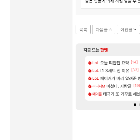
목록
다음글
이전글
지금 뜨는
핫벤
[103]
[14]
츄지지 인기캐릭터 왜이러는데?
5: 더 팬텀 X] 괴도 영상 l 타카마키 안·댄싱 스타
오늘 티한전 요약
포트나이트에서 명일방
LoL
섭컬겜
[65]
[33]
 전 국민한테 10만원씩 줄거야.gif
 3.5NA인데 LF쏘나타 2.0NA 기변하면 유류비 절약이 얼마나 될까요..?
t1 3세트 진 이유
버전 콘텐츠 미리 보기 | 3.6 버전 「신기루 
LoL
명조
[8]
[2]
스 김채연 고화질
들 차 시동 끌 때 꾸르륵소리나는데
페이커가 미리 알려준 
[명조 | 도미노피자 
LoL
명조
[40]
[19]
내가 매우 좋지않은 상황입니다. 국민청원동의를 부탁드립니다.(췌장암 신약)
 울산바위
6개월 기다렸다… 드디어
미쳤다. 자랑글
리니지M
명조
[116]
[1]
잠 공 36퍼 팝니다
프레임 나오는데 정상일까요?
태극기 또 거꾸로 해
제주도 아이들과 다
메이플
여행