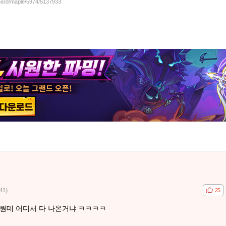
board/maple/5974/5137933
41)
공감
비공
25
 뭔데 어디서 다 나온거냐 ㅋㅋㅋㅋ