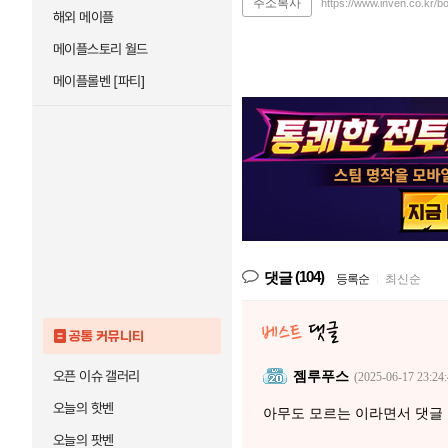
주소복사
https://www.inven.co.kr/
해외 메이플
메이플스토리 월드
메이플롤벤 [파티]
(104)
댓글
등록순
|
최신순
공통 커뮤니티
오픈 이슈 갤러리
젬루푸스
(2025-06-17 23:24:
오늘의 핫벤
아무도 모르는 이라면서 댓글
오늘의 팟벤