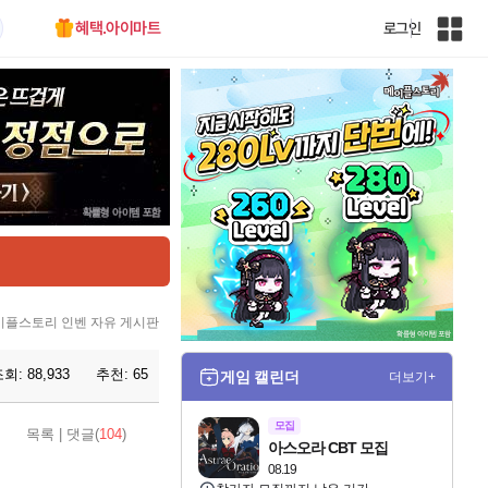
혜택.아이마트
로그인
인
벤
전
체
사
이
트
맵
이플스토리 인벤 자유 게시판
조회:
88,933
추천:
65
게임 캘린더
더보기+
모집
목록
|
댓글(
104
)
아스오라 CBT 모집
08.19