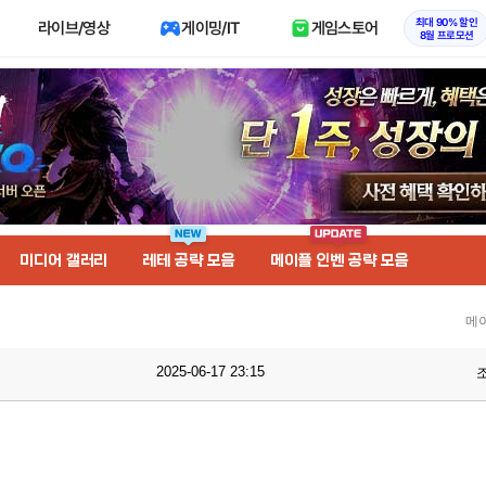
최대 90% 할인
라이브/영상
게이밍/IT
게임스토어
8월 프로모션
미디어 갤러리
레테 공략 모음
메이플 인벤 공략 모음
메
2025-06-17 23:15