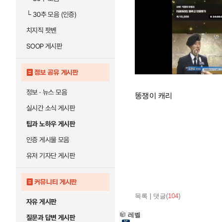
└
30추 모음 (인증)
치지직 팟벤
SOOP 게시판
정보 공유 게시판
정보 · 뉴스 모음
똥쟁이 캐리
실시간 소식 게시판
팁과 노하우 게시판
인증 게시물 모음
유저 기자단 게시판
커뮤니티 게시판
목록
|
댓글(
104
)
자유 게시판
레벨
질문과 답변 게시판