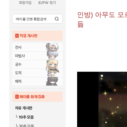
회원가입
ID/PW 찾기
인방) 아무도 모
듦
직업 게시판
전사
마법사
궁수
도적
해적
메이플 화제 집중
자유 게시판
└
10추 모음
└
30추 모음