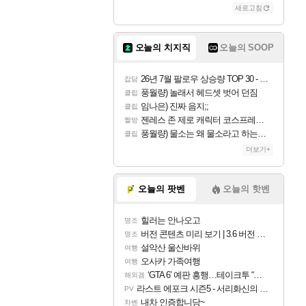
새로고침
오늘의 치지직
오늘의 SOOP
26년 7월 팔로우 상승량 TOP 30 - 월간 치지직
잡담
풍월량) 놀래서 헤드셋 벗어 던짐
클립
임나은) 진짜 음지;;
클립
젠레스 존 제로 캐릭터 코스프레한 꽁주
짤방
풍월량) 물소는 왜 물소라고 하는거야? 아! 그만 ㅋㅋ 알았어 ㅋㅋ
클립
더보기+
오늘의 팟벤
오늘의 핫벤
힐러는 안나오고
명조
버전 콘텐츠 미리 보기 | 3.6 버전 「신기루 속 등불 그림자, 속세에 깃든 검의 결심」이 8월 20일에 업데이트됩니다!
명조
설악산 울산바위
여행
오사카 가족여행
여행
‘GTA 6’ 예판 흥행…테이크투 “내부 예상 크게 넘어”
해외겜
라스트 에포크 시즌5 - 서리화신의 분노 티저
PV
내차 인증합니당~
차벤