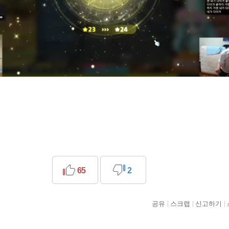
65
2
공유
스크랩
신고하기