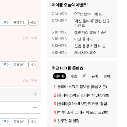
메이플 오늘의 이벤트!
7/24~8/20
PC방 접속 이벤트
7/23~8/19
'미션 울티마' 관련 신규
감
0
공감 확인
신고
이벤트
6/18~9/17
챌린저스 월드 시즌4
답글
이동
6/18~9/16
미션 울티마
6/18~9/16
신입 용병 지원 미션
6/18~9/15
제네시스 패스
감
0
공감 확인
신고
최근 HOT한 콘텐츠
메이플
게임
IT
유머
연예
답글
이동
1
울티마 스쿼드 정보들 (테섭 기준)
2
[울티마 스쿼드] 스테이지 권장레벨, 잠재옵션표, 스킬퍼뎀, 장비 리스트 및 능력치 공유
3
[울티마]3-1~3-9 보만튀 효율, 경험치 공략 및 소소한 컨트롤 팁
4
[하루1소재] 그래서 메포샵, 모멘텀 효율 얼마나 좋음?
5
일루전 링 꿀팁
감
0
공감 확인
신고