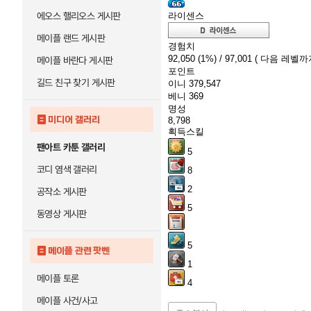
에오스 핼리오스 게시판
라이센스
메이플 랜드 게시판
경험치
92,050
(1%)
/ 97,001
( 다음 레벨까지 
메이플 바란다 게시판
포인트
길드 친구 찾기 게시판
이니
379,547
베니
369
명성
미디어 갤러리
8,798
획득스킬
팬아트 카툰 갤러리
5
코디 염색 갤러리
8
2
공작소 게시판
5
동영상 게시판
5
메이플 관련 팟벤
1
메이플 토론
4
메이플 사건/사고