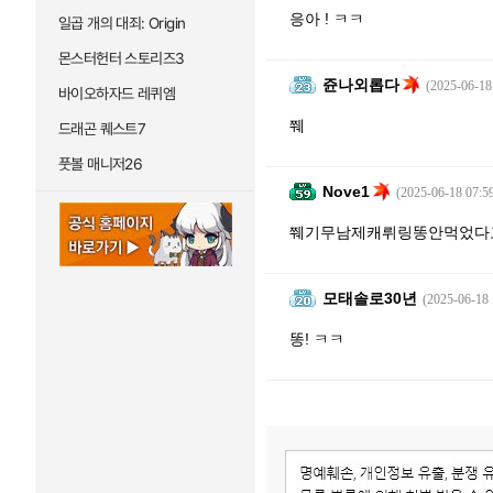
응아 ! ㅋㅋ
일곱 개의 대죄: Origin
몬스터헌터 스토리즈3
쥰나외롭다
(2025-06-18
바이오하자드 레퀴엠
쮀
드래곤 퀘스트7
풋볼 매니저26
Nove1
(2025-06-18 07:5
쮀기무남제캐뤼링똥안먹었다
모태솔로30년
(2025-06-18 
똥! ㅋㅋ