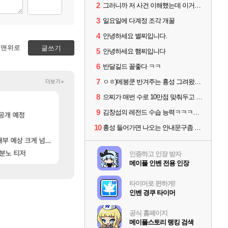
2
그러니까 저 사건 이해했는데 이거지?
3
일요일에 다계정 조각 개꿀
4
안녕하세요 별찌입니다.
맨위로
글쓰기
5
안녕하세요 햄찌입니다
6
반달길드 꼴좋다 ㅋㅋ
7
더보기+
ㅇㅎ)메붕쿤 반겨주는 흉성 그려왔어요
8
으찌가 매번 수로 10만점 맞춰두고 1분 이상 손놓고 기다렸을거 생각하니 대단함
]
[103]
ㅅㅂ츄츄지지 인기캐릭터 왜이러는데?
[페르소나5: 더 팬텀 X] 괴도 영상 l 타카마키 안·댄싱 스
메이플
PV
9
김창섭의 레전드 수습 능력ㅋㅋㅋㅋㅋㅋ
[65]
공개 예정
노진구: 전 국민한테 10만원씩 줄거야.gif
1세대 K7 3.5NA인데 LF쏘나타 2.0NA 기변하면 유류비 절약이 얼마나 될까요.
메이플
차벤
[8]
[2]
트리플에스 김채연 고화질
선생님들 차 시동 끌 때 꾸르륵소리나는데
10
FCO
차벤
흉성 들어가면 나오는 안내문구좀 없애라
[
부 예상 크게 넘어”
친구(회원)의 아내가 매우 좋지않은 상황입니다. 국민청원동의를 부탁드립니다.(췌장암 신약)
설악산 울산바위
디아4
여행
[116]
[1]
 분노 티저
제논 윗잠 공 36퍼 팝니다
60프레임 나오는데 정상일까요?
메이플
레퀴엠
인증하고 인장 받자
메이플 인벤 전용 인장
타이머로 편하게!
인벤 경쿠 타이머
공식 홈페이지
메이플스토리 랭킹 검색