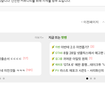
이전페이지
지금 뜨는
팟벤
더보기+
[3]
[11
주 엔드필드 [펠리카] 판매 예정
아반테 2.0 자연흡기?
패스 세계수뽑기 최고네..ㄷㄷ
리니지M
차벤
[5]
속 등불 그림자, 속세에 깃든 검의 결심」이 8월 20일에 업데이트됩니다!
디몬 스킬들 디테일 수치 풀림
8월 28일 넷플릭스에서 예고편 
오버워치
GTA6
[17]
[13]
[1]
방출순서 ㄷㄷㄷㄷ
콜라보] 예고
강 재련석 스펙 떴다
귀여운 아일릿 원희
검은사막
걸그룹
[26]
 도착한 치사 메신저백! 실물 후기
방금 직접찍은건데
‘GTA 6’ 예판 흥행…테이크투 “내
리니지M
해외겜
[191]
[4]
놨네 미친것들 ㅋㅋㅋ
녀왔습니다.
실시간 응갤 반응.jpg
라스트 에포크 시즌5 - 서리화신의
LoL
PV