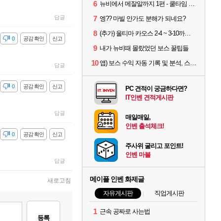
6
뉴비에서 메잘알까지 1편 - 쿨타임 시스템
답글
7
엥?? 마빌 안가도 분해가 되네요?
8
(추가) 울티마 카오스 2-4 ~ 3-10까지 공략 스펙 및 팁 공유
감
0
공감 확인
신고
9
내가 뉴비때 몰랐었던 보스 꿀팁들
10
앱) 보스 수익 자동 기록 및 분석, 스케줄러 알림
답글
감
0
공감 확인
신고
PC 견적이 궁금하다면?
IT인벤 견적게시판
답글
매일매일,
인벤 출석체크!
감
0
공감 확인
신고
주사위 굴리고 포인트!
인벤 마블
답글
메이플 인벤 화제글
새로고침
자유게시판
직업게시판
1
근속 공짜로 사는법
등록