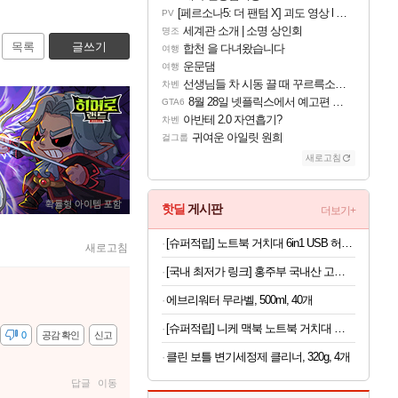
[페르소나5: 더 팬텀 X] 괴도 영상 l 타카마키 안·댄싱 스타
PV
세계관 소개 | 소명 상인회
명조
목록
글쓰기
합천 을 다녀왔습니다
여행
운문댐
여행
선생님들 차 시동 끌 때 꾸르륵소리나는데
차벤
8월 28일 넷플릭스에서 예고편 공개 예정
GTA6
아반테 2.0 자연흡기?
차벤
귀여운 아일릿 원희
걸그룹
새로고침
핫딜
게시판
더보기+
[슈퍼적립] 노트북 거치대 6in1 USB 허브형 높이 조절 받침대 스탠드 LD204H
새로고침
[국내 최저가 링크] 홍주부 국내산 고춧가루, 일반굵기, 보통매운맛, 1kg, 1개
에브리워터 무라벨, 500ml, 40개
[슈퍼적립] 니케 맥북 노트북 거치대 수직 스탠드 클램쉘 맥미니 꽂이 세로 알루미늄 1슬롯 The Vertical
감
0
공감 확인
신고
클린 보틀 변기세정제 클리너, 320g, 4개
답글
이동