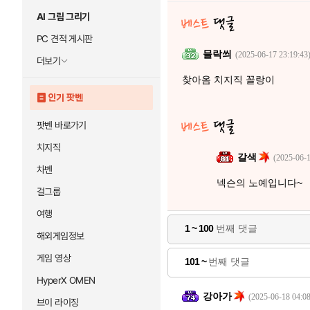
AI 그림 그리기
PC 견적 게시판
믈락씌
(2025-06-17 23:19:43
더보기
찾아옴 치지직 꼴랑이
인기 팟벤
팟벤 바로가기
치지직
갈색
(2025-06-1
차벤
넥슨의 노예입니다~
걸그룹
여행
1 ~ 100
번째 댓글
해외게임정보
게임 영상
101 ~
번째 댓글
HyperX OMEN
강아가
(2025-06-18 04:08
브이 라이징