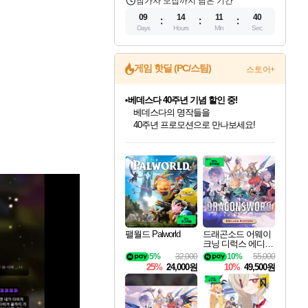
참가자 모집까지 남은 기간
09
14
11
38
Days
Hours
Min
Sec
게임 핫딜 (PC/스팀)
스토어+
베데스다 40주년 기념 할인 중!
베데스다의 명작들을
40주년 프로모션으로 만나보세요!
인벤게임즈 8월 특별 할인!
드래곤소드: 어웨이크닝 입점!
문명 7 특별 할인!
마블 투혼 파이팅 소울즈 정식출시!
귀무자: 검의 길 예약 판매 중!
비스트 오브 리인카네이션 정식 출시!
커세어 코브 출시 기념 할인!
더 렐릭 퍼스트 가디언 정식 출시
캡콤 프렌차이즈 할인 진행 중!
캡콤 일부 상품 상시 할인
스타워즈 은하계 레이서
로블록스 기프트 카드 공식 입점
인기 퍼블리셔 모음!
스팀으로 만나는 드래곤소드!
조선&고려 DLC 출시 예정
마블 히어로 총 출동&화려한 격투!
10% 할인과
게임프릭 신작 IP
해적'섬'을 발전시키자!
설화x하드코어 액션!
몬헌, 바하 등 인기 IP를
몬헌 와일즈 & 드래곤즈 도그마2
인벤게임즈에서 10% 추가 적립
Robux를 가장 안전하고
최대 90% 할인가를 만나보세요!
네이버혜택과 함께 만나보세요!
50%할인&추가 적립까지!
네이버 포인트 혜택까지!
이니&베니 혜택까지!
네이버 혜택가와 함께 예약하세요!
할인&네이버혜택으로 만나보세요!
네이버페이 혜택과 만나보세요!
할인가에 만나보세요!
일부 에디션 상시 할인!
혜택으로 예약 판매 중
편안하게 충전하세요
팰월드 Palworld
드래곤소드 어웨이
크닝 디럭스 에디션
DragonSword Awake
5%
32,000
10%
55,000
ning Deluxe Edition
25%
24,000원
10%
49,500원