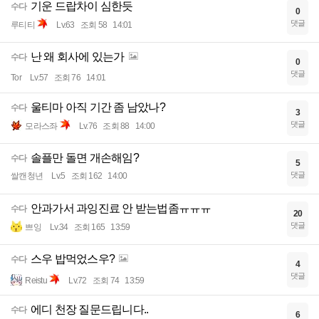
기운 드랍차이 심한듯
수다
0
댓글
루티티
Lv.63
조회 58
14:01
난 왜 회사에 있는가
수다
0
댓글
Tor
Lv.57
조회 76
14:01
울티마 아직 기간 좀 남았나?
수다
3
댓글
모라스좌
Lv.76
조회 88
14:00
솔플만 돌면 개손해임?
수다
5
댓글
쌀캔청년
Lv.5
조회 162
14:00
안과가서 과잉진료 안 받는법좀ㅠㅠㅠ
수다
20
댓글
쁘잉
Lv.34
조회 165
13:59
스우 밥먹었스우?
수다
4
댓글
Reistu
Lv.72
조회 74
13:59
에디 천장 질문드립니다..
수다
6