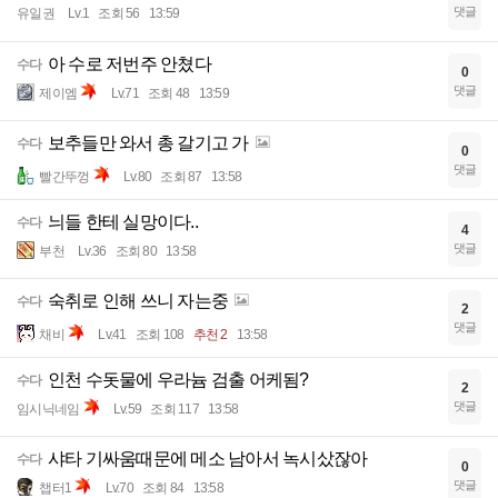
댓글
유일권
Lv.1
조회 56
13:59
아 수로 저번주 안쳤다
수다
0
댓글
제이엠
Lv.71
조회 48
13:59
보추들만 와서 총 갈기고 가
수다
0
댓글
빨간뚜껑
Lv.80
조회 87
13:58
늬들 한테 실망이다..
수다
4
댓글
부천
Lv.36
조회 80
13:58
숙취로 인해 쓰니 자는중
수다
2
댓글
채비
Lv.41
조회 108
추천 2
13:58
인천 수돗물에 우라늄 검출 어케됨?
수다
2
댓글
임시닉네임
Lv.59
조회 117
13:58
샤타 기싸움때문에 메소 남아서 녹시샀잖아
수다
0
댓글
챕터1
Lv.70
조회 84
13:58