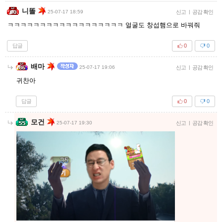
니똘
25-07-17 18:59
신고
|
공감 확인
ㅋㅋㅋㅋㅋㅋㅋㅋㅋㅋㅋㅋㅋㅋㅋㅋㅋㅋ 얼굴도 창섭햄으로 바꿔줘
답글
0
0
배마
25-07-17 19:06
신고
|
공감 확인
귀찬아
답글
0
0
모건
25-07-17 19:30
신고
|
공감 확인