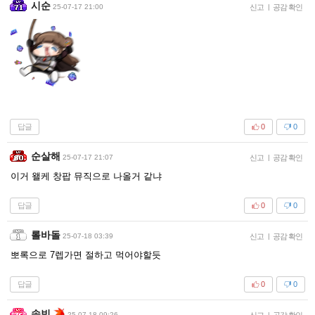
시순
25-07-17 21:00
신고
|
공감 확인
답글
0
0
순살해
25-07-17 21:07
신고
|
공감 확인
이거 왤케 창팝 뮤직으로 나올거 같냐
답글
0
0
롤바돌
25-07-18 03:39
신고
|
공감 확인
뽀록으로 7렙가면 절하고 먹어야할듯
답글
0
0
솜빈
25-07-18 09:26
신고
|
공감 확인