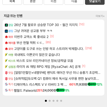
목록
본문
이전
다음
댓글보기
지금 뜨는 인벤
더보기+
[10]
26년 7월 팔로우 상승량 TOP 30 - 월간 치지직
잡담
그냥 귀여운 상교용 부부 ㅋㅋ
클립
[3]
이번주 교역소 룩 좋네요 2
와우
[65]
부산 헌혈 먹튀 ㄷㄷ..
메이플
[218]
고양이를 도구로 쓰는 인방 하꼬 스트리머 박제합니다.
로아
국내에도 이쁜곳이 많은것 같습니다
여행
비스트 오브 리인카네이션 정보/공략글 모음
비스트
[1]
라이자 AI 채팅 RPG 게임 [RyzaChat: AI] 공개
섭컬겜
[알람1만할인+네맴무배] 벤딕트 에어건 무선 미니 송풍기 초강력 콤프레샤 세차 캠핑 컴퓨터 청소 가정용 마하1
핫딜
[슈퍼적립]듀오백 Q1 컴퓨터 메쉬 독서실 사무용 편한 높낮이조절 의자
핫딜
디제이맥스 리스펙트 V V 리버티 3 팩 DJMAX RESPECT V V Liberty 3 Pack DLC
60%
11,920원
12%
특가
팰월드 Palworld
25%
24,000원
5%
특가