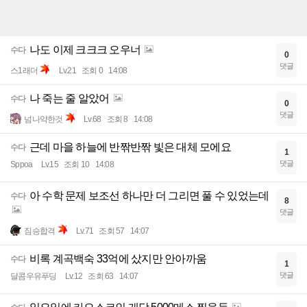
나도 이제 크크크 오우너
수다
0
댓글
스1래더
Lv.21
조회 0
14:08
나 죽는 줄 알았어
수다
0
댓글
넘나약한것
Lv.68
조회 8
14:08
근데 마을 하늘에 반짞반짞 빛은 대체 모에요
수다
1
댓글
Sppoa
Lv.15
조회 10
14:08
아 수학 문제 보조선 하나만 더 그리면 풀 수 있었는데
수다
8
댓글
짐승합격
Lv.71
조회 57
14:07
비록 계곡백숙 33억에 샀지만 안아까움
수다
1
댓글
달콤우유푸딩
Lv.12
조회 63
14:07