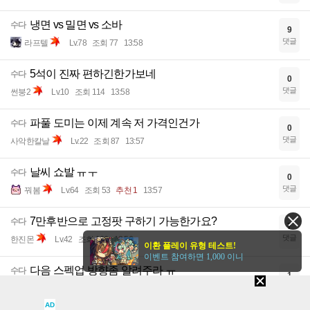
냉면 vs 밀면 vs 소바
수다
9
댓글
라프텔
Lv.78
조회 77
13:58
5석이 진짜 편하긴한가보네
수다
0
댓글
썬붕2
Lv.10
조회 114
13:58
파풀 도미는 이제 계속 저 가격인건가
수다
0
댓글
사악한칼날
Lv.22
조회 87
13:57
날씨 쇼발 ㅠㅜ
수다
0
댓글
꿔봄
Lv.64
조회 53
추천 1
13:57
7만후반으로 고정팟 구하기 가능한가요?
수다
7
댓글
한진몬
Lv.42
조회 166
13:56
이환 플레이 유형 테스트!
이벤트 참여하면 1,000 이니
다음 스펙업 방향좀 알려주라 ㅠ
수다
1
댓글
응네니요
Lv.61
조회 66
13:56
AD