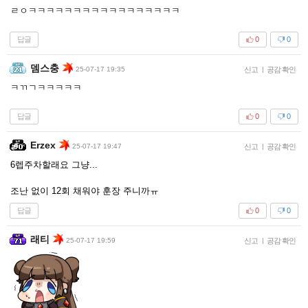
ㄹㅇㅋㅋㅋㅋㅋㅋㅋㅋㅋㅋㅋㅋㅋㅋㅋㅋㅋ
답글
0
0
뎀스충
25-07-17 19:35
신고
|
공감 확인
ㅋㄲㄱㅋㅋㅋㅋㅋ
답글
0
0
Erzex
25-07-17 19:47
신고
|
공감 확인
6렙주차할래요 그냥...
조난 없이 12회 채워야 훈장 주니까ㅠ
답글
0
0
래티
25-07-17 19:59
신고
|
공감 확인