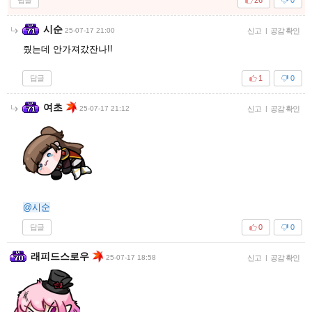
26
0
시순
25-07-17 21:00
신고
|
공감 확인
줬는데 안가져갔잔나!!
답글
1
0
여초
25-07-17 21:12
신고
|
공감 확인
@시순
답글
0
0
래피드스로우
25-07-17 18:58
신고
|
공감 확인