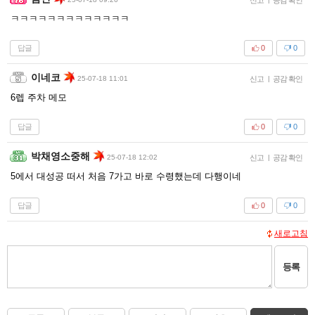
ㅋㅋㅋㅋㅋㅋㅋㅋㅋㅋㅋㅋㅋ
답글
0
0
이네코
25-07-18 11:01
신고
|
공감 확인
6렙 주차 메모
답글
0
0
박채영소중해
25-07-18 12:02
신고
|
공감 확인
5에서 대성공 떠서 처음 7가고 바로 수령했는데 다행이네
답글
0
0
새로고침
등록