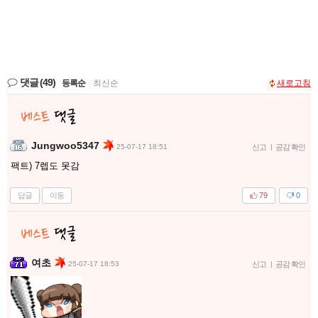
댓글
(49)
등록순
|
최신순
새로고침
Jungwoo5347
25-07-17 18:51
신고
|
공감 확인
팩트) 7렙도 못감
답글
이동
79
0
여초
25-07-17 18:53
신고
|
공감 확인