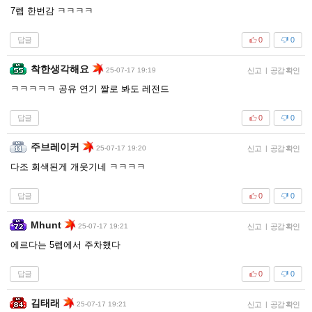
7렙 한번감 ㅋㅋㅋㅋ
답글
0
0
착한생각해요
25-07-17 19:19
신고
|
공감 확인
ㅋㅋㅋㅋㅋ 공유 연기 짤로 봐도 레전드
답글
0
0
주브레이커
25-07-17 19:20
신고
|
공감 확인
다조 회색된게 개웃기네 ㅋㅋㅋㅋ
답글
0
0
Mhunt
25-07-17 19:21
신고
|
공감 확인
에르다는 5렙에서 주차했다
답글
0
0
김태래
25-07-17 19:21
신고
|
공감 확인