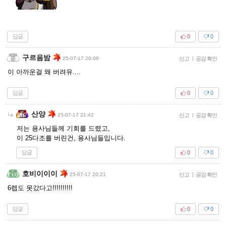
답글
0
0
구르음밤
25-07-17 20:08
신고
|
공감 확인
이 아까운걸 왜 버려유....
답글
0
0
산양
25-07-17 21:42
신고
|
공감 확인
저는 용사님들께 기회를 드렸고,
이 25다조를 버린건, 용사님들입니다.
답글
0
0
호비이이이
25-07-17 20:21
신고
|
공감 확인
6렙도 못갔다고!!!!!!!!!!
답글
0
0