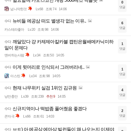
일요일에 카오스코인 개당 5000메소 찍을듯
수다
0
댓글
넘나약한것
Lv.68
조회 74
14:06
뉴비들 에공삼 떠도 별생각 없는 이유..
수다
6
댓글
카스테라좋아
Lv.20
조회 98
14:06
깨달았다 걍 카제제아칼카블 캡틴은월배메카닉미하
수다
1
일이 문제다
댓글
엔버하는사람
Lv.34
조회 50
14:05
이게 뒷머리로 인식되서 그려버리네..
수다
1
댓글
아스틴
Lv.34
조회 98
14:05
현재 나무위키 실검 1위인 김규원
수다
4
댓글
낭만충만
Lv.39
조회 239
추천 9
14:05
신규지역이나 떡밥좀 풀어줬음 좋겠다
수다
2
댓글
큰자극
Lv.66
조회 61
14:03
ㅂㅌ) 아 에공삼 에마삼 빌런들이 왜 나오는지 이제야
수다