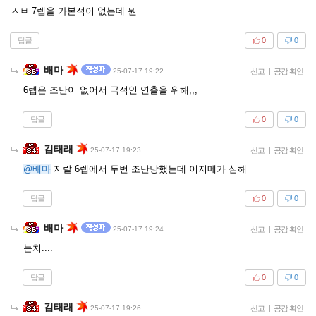
ㅅㅂ 7렙을 가본적이 없는데 뭔
답글
0
0
배마
25-07-17 19:22
신고
|
공감 확인
6렙은 조난이 없어서 극적인 연출을 위해,,,
답글
0
0
김태래
25-07-17 19:23
신고
|
공감 확인
@배마
지랄 6렙에서 두번 조난당했는데 이지메가 심해
답글
0
0
배마
25-07-17 19:24
신고
|
공감 확인
눈치....
답글
0
0
김태래
25-07-17 19:26
신고
|
공감 확인