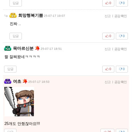
답글
0
0
희망행복기쁨
25-07-17 19:07
신고
|
공감 확인
진짜 ..
답글
0
0
목마르신분
25-07-17 18:51
신고
|
공감 확인
짤 잘쪄왔네ㅋㅋㅋㅋ
답글
0
0
여초
25-07-17 18:53
신고
|
공감 확인
25개도 안줬잖아요!!!
답글