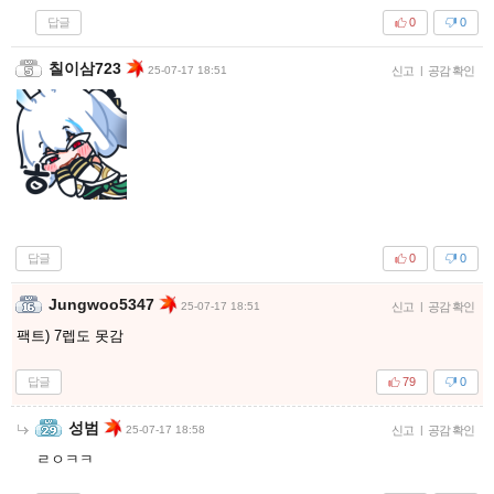
답글
0
0
칠이삼723
25-07-17 18:51
신고
|
공감 확인
답글
0
0
Jungwoo5347
25-07-17 18:51
신고
|
공감 확인
팩트) 7렙도 못감
답글
79
0
성범
25-07-17 18:58
신고
|
공감 확인
ㄹㅇㅋㅋ