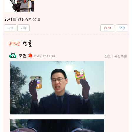
25개도 안줬잖아요!!!
답글
이동
26
0
모건
25-07-17 19:30
신고
|
공감 확인