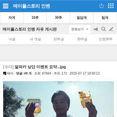
메이플스토리
인벤
자게
10추
30추
질답게
팁게
메이플스토리 인벤 자유 게시판
전체보기
공
검
글
지
색
내글
내 댓글
10추글
30추글
인증30추
on/off
쓰
기
[수다]
알파카 상단 이벤트 요약...jpg
배마
댓글: 49 개
조회:
67684
추천:
172
2025-07-17 18:50:12