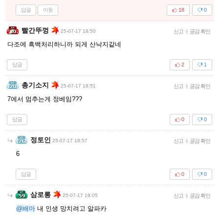
답글
이동
18
0
빨간뚜껑
25-07-17 18:50
신고
|
공감 확인
다조에 흑백처리하니까 되게 산낙지같네
답글
2
1
총기소지
25-07-17 18:51
신고
|
공감 확인
7에서 멈추는게 정베임???
답글
0
0
정토인
25-07-17 18:57
신고
|
공감 확인
6
답글
0
0
삼로롱
25-07-17 19:05
신고
|
공감 확인
@배마
내 인생 망치려고 알파카