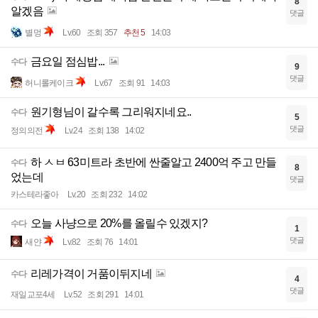
8
알겠음
댓글
별멍
Lv.60
조회 357
추천 5
14:03
금요일 점심밥...
수다
9
댓글
허니롤케이크
Lv.67
조회 91
14:03
원기형님이 갈수록 그리워지네요..
수다
5
댓글
정의의전
Lv.24
조회 138
14:02
하 ㅅㅂ 63미트라 초반에 싼줄알고 2400억 주고 만들
수다
8
었는데
댓글
카스테라좋아
Lv.20
조회 232
14:02
오늘 사냥으로 20%를 올릴수 있겠지?
수다
1
댓글
새얀
Lv.82
조회 76
14:01
리레가격이 거품이뒤지네
수다
4
댓글
재일교포4세
Lv.52
조회 291
14:01