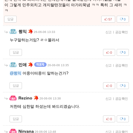
이 그렇게 민주외치고 개지랄떤것들이 아가리묵념 ㅋㅋ 특히 그 새끼 ㅋ
ㅋ
답글
57
0
뮝익
26-06-06 13:33
신고
|
공감 확인
누구말하는거임? ㄹㅇ몰라서
답글
0
0
민애
26-06-06 13:35
신고
|
공감 확인
@뮝익
어중이떠중이 말하는건가?
답글
0
0
Rezino
26-06-06 13:38
신고
|
공감 확인
저한테 심한말 하셨는데 봐드리겠습니다.
답글
0
0
Nirvana
26-06-06 13:48
신고
|
공감 확인