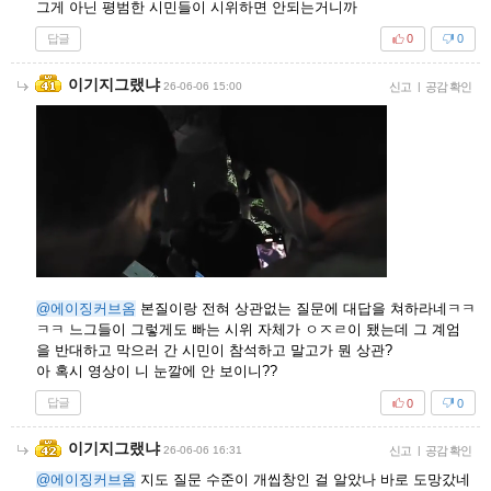
그게 아닌 평범한 시민들이 시위하면 안되는거니까
답글
0
0
이기지그랬냐
26-06-06 15:00
신고
|
공감 확인
@에이징커브옴
본질이랑 전혀 상관없는 질문에 대답을 쳐하라네ㅋㅋ
ㅋㅋ 느그들이 그렇게도 빠는 시위 자체가 ㅇㅈㄹ이 됐는데 그 계엄
을 반대하고 막으러 간 시민이 참석하고 말고가 뭔 상관?
아 혹시 영상이 니 눈깔에 안 보이니??
답글
0
0
이기지그랬냐
26-06-06 16:31
신고
|
공감 확인
@에이징커브옴
지도 질문 수준이 개씹창인 걸 알았나 바로 도망갔네