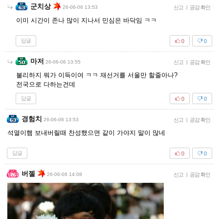
군치상
26-06-06 13:53
신고
|
공감 확인
이미 시간이 존나 많이 지나서 민심은 바닥임 ㅋㅋ
답글
0
0
마저
26-06-06 13:55
신고
|
공감 확인
불리하지 뭐가 이득이여 ㅋㅋ 재선거를 서울만 할줄아나?
전국으로 다하는건데
답글
0
0
경험치
26-06-06 13:53
신고
|
공감 확인
석열이햄 보내버릴때 찬성했으면 같이 가야지 말이 많네
답글
0
0
버젤
26-06-06 14:08
신고
|
공감 확인