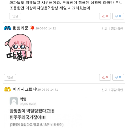
좌파들도 피켓들고 시위해야죠. 투표권이 침해된 상황에 좌파만 ㅈㄴ
조용한건 이상하지않음? 항상 제일 시끄러웠는데
답글
0
0
헌병라쿤
26-06-06 14:22
신고
|
공감 확인
답글
0
0
이기지그랬냐
26-06-06 14:41
신고
|
공감 확인