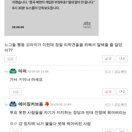
느그들 행동 꼬라지가 이런데 정말 리박견들을 위해서 말해줄 줄 알았
어??
답글
0
0
마저
26-06-06 14:48
신고
|
공감 확인
가서 ㅈ이나 까세요
답글
0
0
에이징커브옴
26-06-06 14:49
신고
|
공감 확인
투표 못한 사람들을 자기가 지지하는 정당과 반대 진영에 묶어버리는
ㄹㅇ 걍 정치에 뇌가 물들다 못해 썩어버린 사람
답글