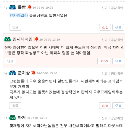
롤빵
26-06-06 19:25
신고
|
공감 확인
@카라멜라
클로징멘트 말한거였음
답글
1
0
임시닉네임
26-06-06 13:29
신고
|
공감 확인
진짜 좌성향이었으면 이번 사태에 더 크게 분노해야 정상임. 지금 자칭 진
보들은 정작 좌성향도 아닌 좌파의 탈을 쓴 악마들임.
답글
59
0
군치상
26-06-06 13:40
신고
|
공감 확인
그런놈들이 극우 운운하면서 일반인들까지 내란세력이라는 프레임씌
운게 개역함
극우가 없다고는 말못하겠는데 정상적인 비판까지 극우프레임씌우는
게 맞나
답글
0
0
마저
26-06-06 14:01
신고
|
공감 확인
찢재명이 자기세력아닌놈들은 전부 내란세력이라고 말하고 다녓느데