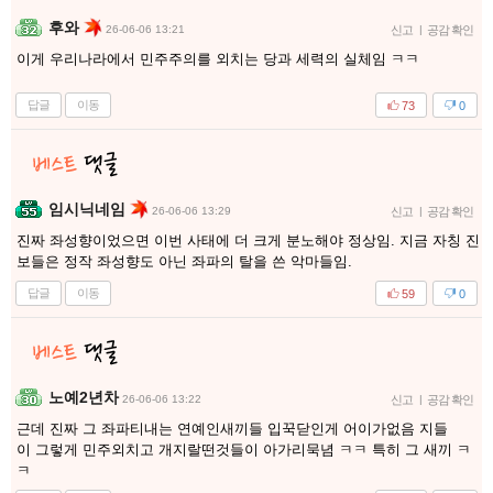
후와
26-06-06 13:21
신고
|
공감 확인
이게 우리나라에서 민주주의를 외치는 당과 세력의 실체임 ㅋㅋ
답글
이동
73
0
임시닉네임
26-06-06 13:29
신고
|
공감 확인
진짜 좌성향이었으면 이번 사태에 더 크게 분노해야 정상임. 지금 자칭 진
보들은 정작 좌성향도 아닌 좌파의 탈을 쓴 악마들임.
답글
이동
59
0
노예2년차
26-06-06 13:22
신고
|
공감 확인
근데 진짜 그 좌파티내는 연예인새끼들 입꾹닫인게 어이가없음 지들
이 그렇게 민주외치고 개지랄떤것들이 아가리묵념 ㅋㅋ 특히 그 새끼 ㅋ
ㅋ