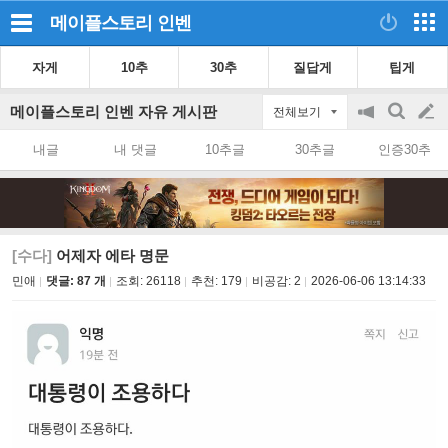
메이플스토리
인벤
자게
10추
30추
질답게
팁게
메이플스토리 인벤 자유 게시판
전체보기
공
검
글
지
색
내글
내 댓글
10추글
30추글
인증30추
on/off
쓰
기
[수다]
어제자 에타 명문
민애
댓글: 87 개
조회:
26118
추천:
179
비공감:
2
2026-06-06 13:14:33