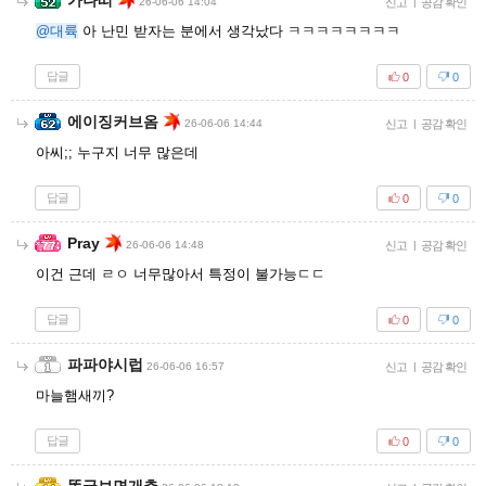
가나띠
26-06-06 14:04
신고
|
공감 확인
@대륙
아 난민 받자는 분에서 생각났다 ㅋㅋㅋㅋㅋㅋㅋㅋ
답글
0
0
에이징커브옴
26-06-06 14:44
신고
|
공감 확인
아씨;; 누구지 너무 많은데
답글
0
0
Pray
26-06-06 14:48
신고
|
공감 확인
이건 근데 ㄹㅇ 너무많아서 특정이 불가능ㄷㄷ
답글
0
0
파파야시럽
26-06-06 16:57
신고
|
공감 확인
마늘햄새끼?
답글
0
0