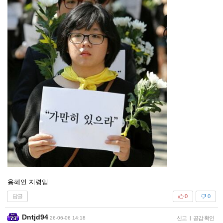
용혜인 지령임
답글
0
0
Dntjd94
26-06-06 14:18
신고
|
공감 확인