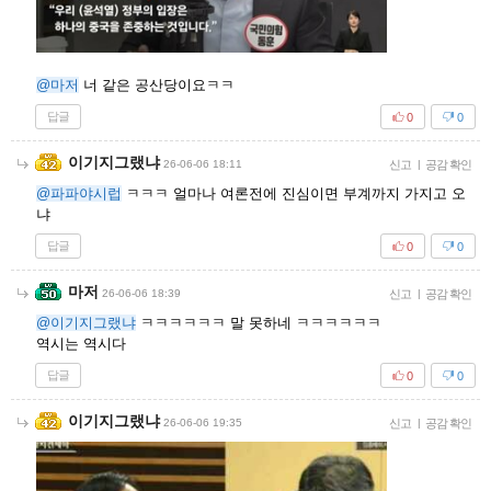
@마저
너 같은 공산당이요ㅋㅋ
답글
0
0
이기지그랬냐
26-06-06 18:11
신고
|
공감 확인
@파파야시럽
ㅋㅋㅋ 얼마나 여론전에 진심이면 부계까지 가지고 오
냐
답글
0
0
마저
26-06-06 18:39
신고
|
공감 확인
@이기지그랬냐
ㅋㅋㅋㅋㅋㅋ 말 못하네 ㅋㅋㅋㅋㅋㅋ
역시는 역시다
답글
0
0
이기지그랬냐
26-06-06 19:35
신고
|
공감 확인