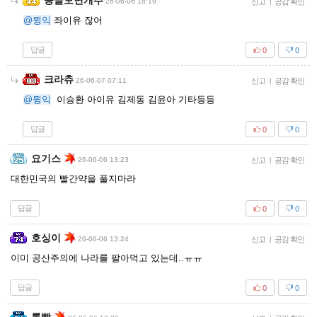
똥글보면개추
26-06-06 18:19
신고
|
공감 확인
@뮝익
좌이유 잖어
답글
0
0
크라츄
26-06-07 07:11
신고
|
공감 확인
@뮝익
이승환 아이유 김제동 김윤아 기타등등
답글
0
0
요기스
26-06-06 13:23
신고
|
공감 확인
대한민국의 빨간약을 풀지마라
답글
0
0
호싱이
26-06-06 13:24
신고
|
공감 확인
이미 공산주의에 나라를 팔아먹고 있는데..ㅠㅠ
답글
0
0