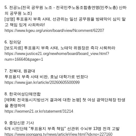
5. 전공노(전국 공무원 노조 - 전국민주노동조합총연맹(민주노총) 산하
의 공무원 노조)
[성명] 투표용지 부족 사태, 선관위는 일선 공무원을 방패막이 삼지 말
고 책임 있게 사죄하라!
https://www.kgeu.org/union/board/view/Ncomment/62207
6. 정의당
[보도자료] 투표용지 부족 사태, 노태악 위원장은 즉각 사퇴하라
https://www.justice21.org/newhome/board/board_view.html?
num=166640&page=1
7. 전북대, 원광대
투표용지 부족 사태 비판, 호남 대학가로 번졌다
https://www.jjan.kr/article/20260605500099
8. 한국여성단체연합
[제9회 전국동시지방선거 결과에 대한 논평] 첫 여성 광역단체장 탄생
을 환영하며
https://women21.or.kr/statement/31214
9. 중앙신문 기사
6개 시민단체 "투표용지 부족 책임" 선관위 수뇌부 13명 전격 고발
https://www.joongang.tv/news/articleView.html?idxno=227160