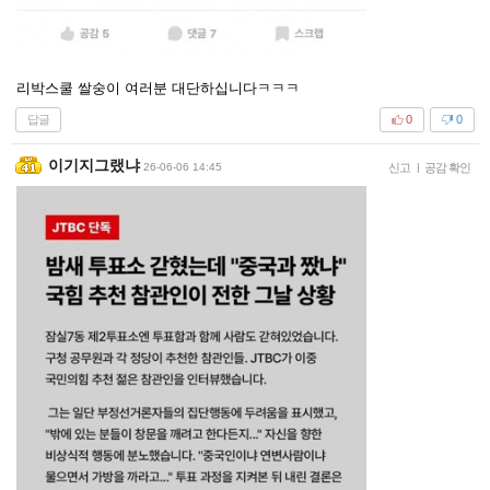
리박스쿨 쌀숭이 여러분 대단하십니다ㅋㅋㅋ
답글
0
0
이기지그랬냐
26-06-06 14:45
신고
|
공감 확인