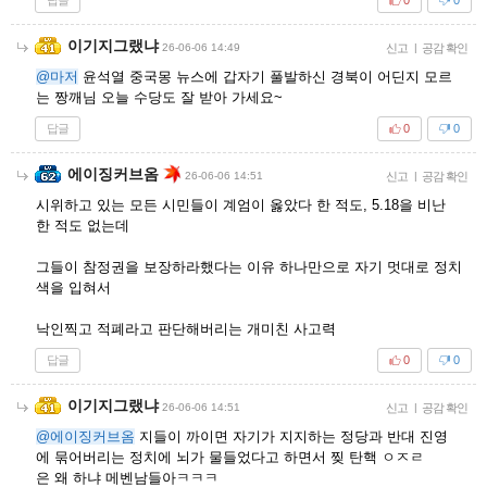
0
0
이기지그랬냐
26-06-06 14:49
신고
|
공감 확인
@마저
윤석열 중국몽 뉴스에 갑자기 풀발하신 경북이 어딘지 모르
는 짱깨님 오늘 수당도 잘 받아 가세요~
답글
0
0
에이징커브옴
26-06-06 14:51
신고
|
공감 확인
시위하고 있는 모든 시민들이 계엄이 옳았다 한 적도, 5.18을 비난
한 적도 없는데
그들이 참정권을 보장하라했다는 이유 하나만으로 자기 멋대로 정치
색을 입혀서
낙인찍고 적폐라고 판단해버리는 개미친 사고력
답글
0
0
이기지그랬냐
26-06-06 14:51
신고
|
공감 확인
@에이징커브옴
지들이 까이면 자기가 지지하는 정당과 반대 진영
에 묶어버리는 정치에 뇌가 물들었다고 하면서 찢 탄핵 ㅇㅈㄹ
은 왜 하냐 메벤남들아ㅋㅋㅋ