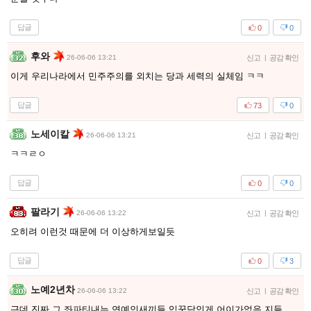
답글
0
0
후와
26-06-06 13:21
신고
|
공감 확인
이게 우리나라에서 민주주의를 외치는 당과 세력의 실체임 ㅋㅋ
답글
73
0
노세이칼
26-06-06 13:21
신고
|
공감 확인
ㅋㅋㄹㅇ
답글
0
0
팔라기
26-06-06 13:22
신고
|
공감 확인
오히려 이런것 때문에 더 이상하게보일듯
답글
0
3
노예2년차
26-06-06 13:22
신고
|
공감 확인
근데 진짜 그 좌파티내는 연예인새끼들 입꾹닫인게 어이가없음 지들