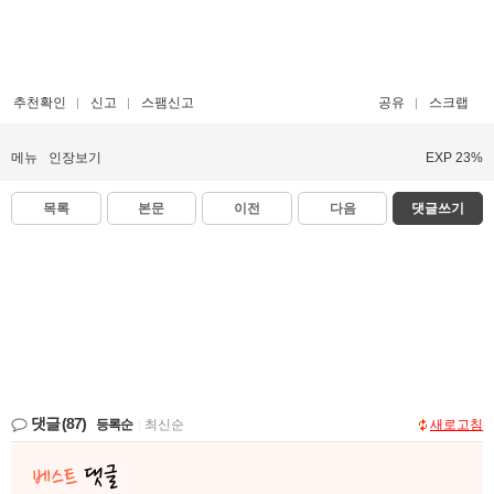
추천확인
신고
스팸신고
공유
스크랩
메뉴
인장보기
EXP 23%
목록
본문
이전
다음
댓글쓰기
댓글
(87)
등록순
|
최신순
새로고침