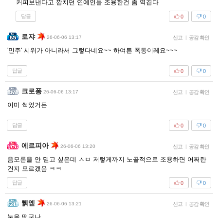
커피보낸다고 깝치던 연예인들 조용한건 좀 역겹다
답글
0
0
로쟈
26-06-06 13:17
신고
|
공감 확인
'민주' 시위가 아니라서 그렇다네요~~ 하여튼 폭동이레요~~~
답글
0
0
크로퐁
26-06-06 13:17
신고
|
공감 확인
이미 썩었거든
답글
0
0
에르피아
26-06-06 13:20
신고
|
공감 확인
음모론을 안 믿고 싶은데 ㅅㅂ 저렇게까지 노골적으로 조용하면 어쩌란
건지 모르겠음 ㅋㅋ
답글
0
0
쀍엗
26-06-06 13:21
신고
|
공감 확인
눈을 떳구나