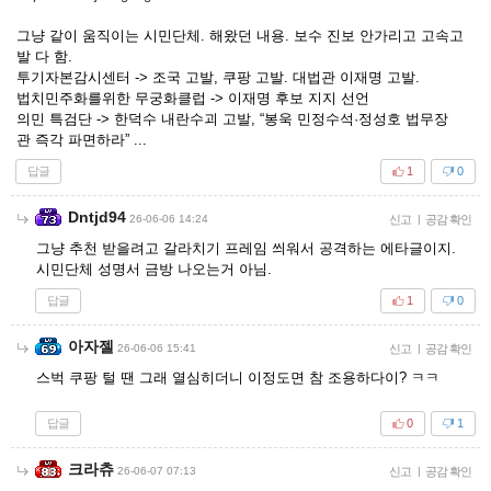
그냥 같이 움직이는 시민단체. 해왔던 내용. 보수 진보 안가리고 고속고
발 다 함.
투기자본감시센터 -> 조국 고발, 쿠팡 고발. 대법관 이재명 고발.
법치민주화를위한 무궁화클럽 -> 이재명 후보 지지 선언
의민 특검단 -> 한덕수 내란수괴 고발, “봉욱 민정수석·정성호 법무장
관 즉각 파면하라” ...
답글
1
0
Dntjd94
26-06-06 14:24
신고
|
공감 확인
그냥 추천 받을려고 갈라치기 프레임 씌워서 공격하는 에타글이지.
시민단체 성명서 금방 나오는거 아님.
답글
1
0
아자젤
26-06-06 15:41
신고
|
공감 확인
스벅 쿠팡 털 땐 그래 열심히더니 이정도면 참 조용하다이? ㅋㅋ
답글
0
1
크라츄
26-06-07 07:13
신고
|
공감 확인