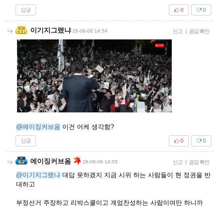
답글
0
0
이기지그랬냐
26-06-06 14:54
신고
|
공감 확인
@에이징커브옴
이건 어케 생각함?
답글
0
0
에이징커브옴
26-06-06 14:55
신고
|
공감 확인
@이기지그랬냐
대답 못하겠지 지금 시위 하는 사람들이 현 정권을 반
대하고
부정선거 주장하고 리박스쿨이고 계엄찬성하는 사람이여만 하니까