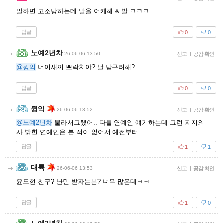
말하면 고소당하는데 말을 어케해 씨발 ㅋㅋㅋ
답글
0
0
노예2년차
26-06-06 13:50
신고
|
공감 확인
@뮝익
너이새끼 쁘락치야? 날 담구려해?
답글
0
0
뮝익
26-06-06 13:52
신고
|
공감 확인
@노예2년차
물라서그랬어.. 다들 연예인 얘기하는데 그런 지지의
사 밝힌 연예인은 본 적이 없어서 예전부터
답글
1
1
대륙
26-06-06 13:53
신고
|
공감 확인
윤도현 친구? 난민 받자는분? 너무 많은데ㅋㅋ
답글
1
0