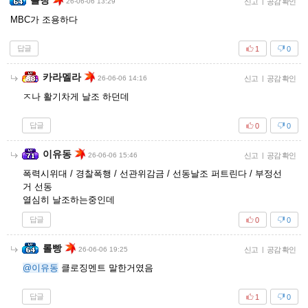
롤빵
26-06-06 13:29
신고
|
공감 확인
MBC가 조용하다
답글
1
0
카라멜라
26-06-06 14:16
신고
|
공감 확인
ㅈ나 활기차게 날조 하던데
답글
0
0
이유동
26-06-06 15:46
신고
|
공감 확인
폭력시위대 / 경찰폭행 / 선관위감금 / 선동날조 퍼트린다 / 부정선
거 선동
열심히 날조하는중인데
답글
0
0
롤빵
26-06-06 19:25
신고
|
공감 확인
@이유동
클로징멘트 말한거였음
답글
1
0