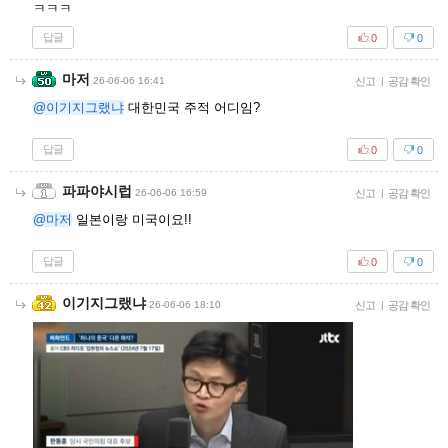
ㅋㅋㅋ
답글
0
0
마저
26-06-06 16:41
신고
|
공감 확인
@이기지그랬냐
대한민국 주적 어디임?
답글
0
0
파파야시럽
26-06-06 16:59
신고
|
공감 확인
@마저
일본이랑 미국이요!!
답글
0
0
이기지그랬냐
26-06-06 18:10
신고
|
공감 확인