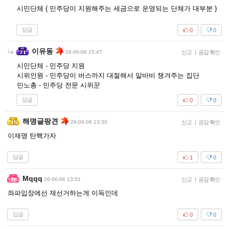
시민단체 ( 민주당이 지원해주는 세금으로 운영되는 단체가 대부분 )
답글
0
0
이유동
26-06-06 15:47
신고
|
공감 확인
시민단체 - 민주당 지원
시위인원 - 민주당이 버스까지 대절해서 알바비 챙겨주는 집단
민노총 - 민주당 전문 시위꾼
답글
0
0
해명글팡견
26-06-06 13:30
신고
|
공감 확인
이재명 탄핵가자
답글
1
0
Mqqq
26-06-06 13:51
신고
|
공감 확인
좌파입장에선 재선거하는게 이득인데
답글
0
0