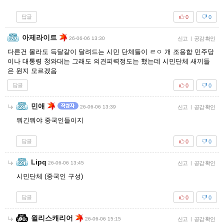
답글
0
0
아제라이트
26-06-06 13:30
신고
|
공감 확인
다른건 몰라도 득달같이 달려드는 시민 단체들이 ㄹㅇ 개 조용함 민주당
이나 대통령 청와대는 그래도 의견피력정도는 했는데 시민단체 새끼들
은 뭔지 모르겠음
답글
0
0
민애
26-06-06 13:39
신고
|
공감 확인
뭐긴뭐야 중국인들이지
답글
0
0
Lipq
26-06-06 13:45
신고
|
공감 확인
시민단체 (중국인 구성)
답글
0
0
윌리스캐리어
26-06-06 15:15
신고
|
공감 확인