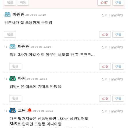
답글
이동
57
0
아란란
26-06-06 13:16
신고
|
공감 확인
언론사가 젤 조용한게 문제임
답글
0
0
아란란
26-06-06 13:16
신고
|
공감 확인
특히 3사가 이걸 어제 아무런 보도를 안 함 ㅋㅋㅋ...
답글
0
0
마저
26-06-06 13:34
신고
|
공감 확인
엠빙신은 애초에 기대도 안했음
답글
0
0
교단
26-06-06 14:21
신고
|
공감 확인
다른 떨거지들은 선동당하면 나와서 상관없어도
SNS로 깝치던 드럼통 마니아랑