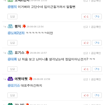
노예2년차
26-06-06 13:53
신고
|
공감 확인
@뮝익
이거봐라 고단수네 입이근질거려서 말할뻔
답글
1
0
뮝익
26-06-06 13:54
신고
|
공감 확인
@노예2년차
ㅋㅋㅋㅋㅋㅋㅋ미안
답글
2
0
요기스
26-06-06 13:57
신고
|
공감 확인
@대륙
난 처음 보고 난미니횽 생각났는데 정답이아닌건가? ㅋㅋ
답글
1
0
에헷데헷
26-06-06 13:59
신고
|
공감 확인
@요기스
대표주자긴하지
답글
0
0