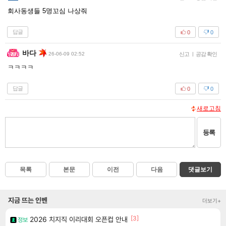
회사동생들 5명꼬심 나상줘
답글
0
0
바다
26-06-09 02:52
신고
|
공감 확인
ㅋㅋㅋㅋ
답글
0
0
새로고침
등록
목록
본문
이전
다음
댓글보기
지금 뜨는 인벤
더보기+
[3]
2026 치지직 이리대회 오픈컵 안내
정보