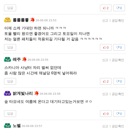
답글
2
0
롤롤롤롷
26-06-08 23:53
신고
|
공감 확인
이제 쇼케 기대만 하면 되니까 ㅋㅋㅋ
토욜 빨리 왔으면 좋겠어요 그리고 토요일이 지나면
저는 얼른 패치들이 적용되길 기다릴 거 같음 ㅋㅋㅋㅋㅋㅋ
답글
0
0
레주
26-06-08 23:55
신고
|
공감 확인
스카니아 사냥터 자리 벌써 없던데
좀 사람 많은 시간에 채널당 6명씩 넣어줘라
답글
2
0
밝게빛나리
26-06-08 23:56
신고
|
공감 확인
숲 타요네도 여름에 온다고 대기타고있는거보면 ㄹㅇ
답글
0
0
노벨
26-06-08 23:57
신고
|
공감 확인