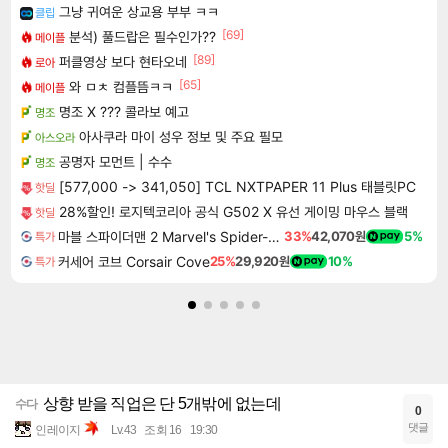
그냥 귀여운 상교용 부부 ㅋㅋ
클립
[69]
분석) 풀드랍은 필수인가??
메이플
[89]
퍼클영상 보다 현타오네
로아
[65]
와 ㅁㅊ 컴플뜸ㅋㅋ
메이플
명조 X ??? 콜라보 예고
명조
아사쿠라 마이 성우 정보 및 주요 필모
아스오라
공명자 모먼트 | 수수
명조
[577,000 -> 341,050] TCL NXTPAPER 11 Plus 태블릿PC
핫딜
28%할인! 로지텍코리아 공식 G502 X 유선 게이밍 마우스 블랙
핫딜
마블 스파이더맨 2 Marvel's Spider-Man 2
33%
42,070원
5%
특가
커세어 코브 Corsair Cove
25%
29,920원
10%
특가
상향 받을 직업은 단 5개밖에 없는데
수다
0
댓글
인레이지
Lv.43
조회 16
19:30