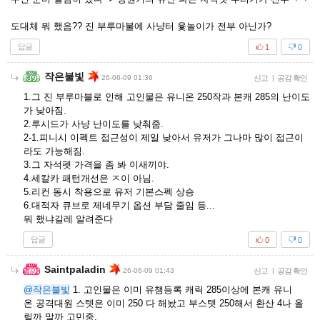
도대체 뭐 했음?? 진 부루마불에 사냥터 윷놀이가 전부 아닌가?
답글
1
0
작은불빛
26-06-09 01:36
신고
|
공감 확인
1.그 진 부루마블로 인해 고인물은 유니온 250작과 본캐 285의 난이도
가 낮아짐.
2.루시드가 사냥 난이도를 낮춰줌.
2-1.피니시 이펙트 접근성이 제일 낮아서 유저가 그나마 많이 접근이
라도 가능해짐.
3.그 자석펫 가격을 좀 봐 이새끼야.
4.세칼카 패턴개선은 ㅈ이 아님.
5.리컨 동시 착용으로 유저 기본스펙 상승
6.대적자 큐브로 제네무기 옵션 부담 줄임 등...
뭐 했냐길레 알려준다
답글
0
0
Saintpaladin
26-06-09 01:43
신고
|
공감 확인
@작은불빛
1. 고인물은 이미 유챔등록 캐릭 285이상에 본캐 유니
온 공격대원 스텟은 이미 250 다 해놨고 부스텟 250해서 환산 4나 올
릴까 말까 고민중,