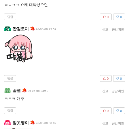
ㄹㅇㅋㅋ 쇼케 대박났으면
답글
0
0
딴길토끼
26-06-08 23:59
신고
|
공감 확인
답글
0
0
꿀잼
26-06-08 23:59
신고
|
공감 확인
ㅋㅋㅋ 개추
답글
0
0
잠옷쟁이
26-06-09 00:02
신고
|
공감 확인