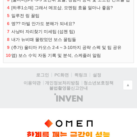
4
[하루1소재] 그래서 메포샵, 모멘텀 효율 얼마나 좋음?
5
일루전 링 꿀팁
6
엥?? 마빌 안가도 분해가 되네요?
7
사냥터 자리찾기 미세팁 (섭첸 팁)
8
내가 뉴비때 몰랐었던 보스 꿀팁들
9
(추가) 울티마 카오스 2-4 ~ 3-10까지 공략 스펙 및 팁 공유
10
앱) 보스 수익 자동 기록 및 분석, 스케줄러 알림
로그인
PC화면
퀵링크
설정
청소년보호정책
이용약관
개인정보처리방침
▲
불법촬영물신고안내
(주)
인
벤