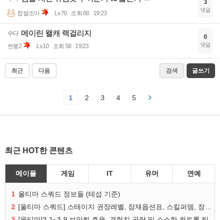
3
댓글
찹쌀조아
Lv.70
조회 68
19:23
메이린 왤캐 렉걸리지
수다
0
댓글
썬붕2
Lv.10
조회 58
19:23
최근
다음
검색
글쓰기
1
2
3
4
5
최근 HOT한 콘텐츠
메이플
게임
IT
유머
연예
1
울티마 스쿼드 정보들 (테섭 기준)
2
[울티마 스쿼드] 스테이지 권장레벨, 잠재옵션표, 스킬퍼뎀, 장비 리스트 및 능력치 공유
3
[울티마]3-1~3-9 보만튀 효율, 경험치 공략 및 소소한 컨트롤 팁