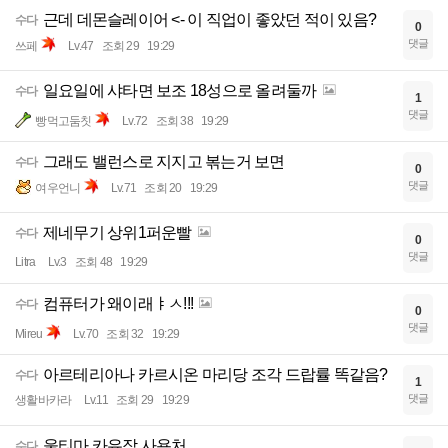
근데 데몬슬레이어 <- 이 직업이 좋았던 적이 있음?
수다
0
댓글
쓰페
Lv.47
조회 29
19:29
일요일에 샤타면 보조 18성으로 올려둘까
수다
1
댓글
빵먹고둠칫
Lv.72
조회 38
19:29
그래도 밸런스로 지지고 볶는거 보면
수다
0
댓글
여우언니
Lv.71
조회 20
19:29
제네무기 상위1퍼운빨
수다
0
댓글
Litra
Lv.3
조회 48
19:29
컴퓨터가 왜이래ㅑㅅ!!!
수다
0
댓글
Mireu
Lv.70
조회 32
19:29
아르테리아나 카르시온 마리당 조각 드랍률 똑같음?
수다
1
댓글
생활바카라
Lv.11
조회 29
19:29
울티마 카유잠 사용처
수다