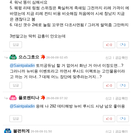
4. 워낙 똥이 심해서요
5. 웨펖 리테 링썸 스위칭은 확실하게 족쇄임 그전까지 리레 가격이 에
바였는데 지금 리레 컨티 비용 비슷해짐 처음에야 시세 창났지 지금
은 괜찮다고 봄
6. 대신 갯수 2배로 늘림 꼬우면 다조사면됨 / 그러게 쌀먹좀 그만하지
3번말고는 딱히 감흥이 안오는데
답글
0
0
으스그흐으
26-06-09 02:45
신고
|
공감 확인
@Saintpaladin
토끼공듀님 할 거 없어서 화난 거 아녀 이정도면...?
그러니까 뉴비용 이벤트라고 까면서 루시드 이펙트는 고인물용이라
고 까는 거 아녀..? 대체 어느 장단에 맞추라는거지...?
답글
0
0
플로렌티나
26-06-09 07:32
신고
|
공감 확인
@Saintpaladin
응애 나 292 데티해방 뉴비 루시드 사냥 넘모 좋아용
답글
0
0
불편하게
26-06-09 01:50
신고
|
공감 확인