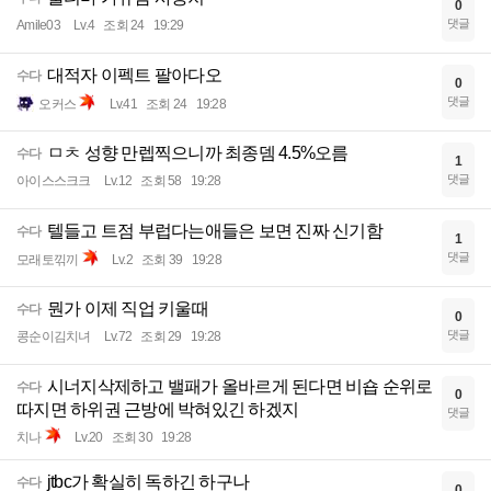
0
댓글
Amile03
Lv.4
조회 24
19:29
대적자 이펙트 팔아다오
수다
0
댓글
오커스
Lv.41
조회 24
19:28
ㅁㅊ 성향 만렙찍으니까 최종뎀 4.5%오름
수다
1
댓글
아이스스크크
Lv.12
조회 58
19:28
텔들고 트점 부럽다는애들은 보면 진짜 신기함
수다
1
댓글
모래토끾끼
Lv.2
조회 39
19:28
뭔가 이제 직업 키울때
수다
0
댓글
콩순이김치녀
Lv.72
조회 29
19:28
시너지삭제하고 밸패가 올바르게 된다면 비숍 순위로
수다
0
따지면 하위권 근방에 박혀있긴 하겠지
댓글
치나
Lv.20
조회 30
19:28
jtbc가 확실히 독하긴 하구나
수다
0