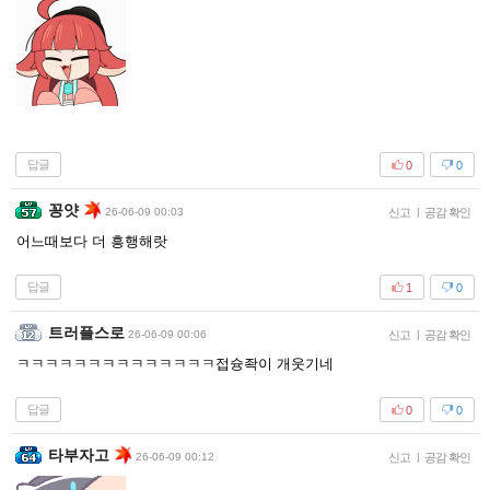
답글
0
0
꽁얏
26-06-09 00:03
신고
|
공감 확인
어느때보다 더 흥행해랏
답글
1
0
트러플스로
26-06-09 00:06
신고
|
공감 확인
ㅋㅋㅋㅋㅋㅋㅋㅋㅋㅋㅋㅋㅋㅋ접슝좍이 개웃기네
답글
0
0
타부자고
26-06-09 00:12
신고
|
공감 확인