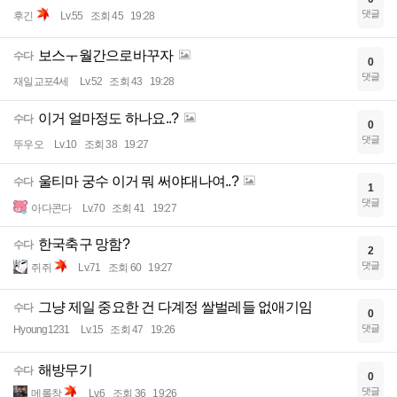
댓글
후긴
Lv.55
조회 45
19:28
보스ㅜ월간으로바꾸자
수다
0
댓글
재일교포4세
Lv.52
조회 43
19:28
이거 얼마정도 하나요..?
수다
0
댓글
뚜우오
Lv.10
조회 38
19:27
울티마 궁수 이거 뭐 써야대나여..?
수다
1
댓글
아다콘다
Lv.70
조회 41
19:27
한국축구 망함?
수다
2
댓글
쥐쥐
Lv.71
조회 60
19:27
그냥 제일 중요한 건 다계정 쌀벌레들 없애기임
수다
0
댓글
Hyoung1231
Lv.15
조회 47
19:26
해방무기
수다
0
댓글
메롤창
Lv.6
조회 36
19:26