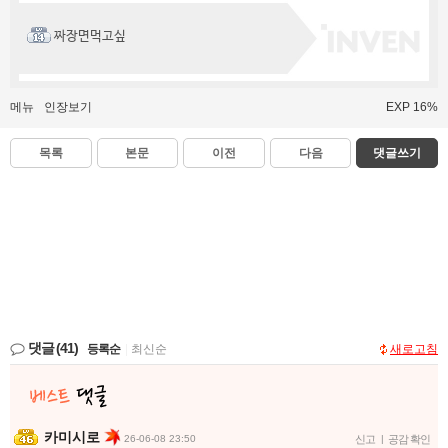
짜장면먹고싶
메뉴
인장보기
EXP 16%
목록
본문
이전
다음
댓글쓰기
댓글
(41)
등록순
|
최신순
새로고침
카미시로
26-06-08 23:50
신고
|
공감 확인