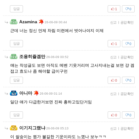
답글
1
0
Azamina
26-06-09 00:44
신고
|
공감 확인
근데 너는 정신 언제 차림 미련에서 벗어나야지 이제
답글
1
0
조용히즐겜만
26-06-09 00:52
신고
|
공감 확인
얘는 작성글도 보면 아직도 메벤 기웃거리며 고사지내는걸 보면 걍 겜
접고 효도나 좀 해야할 급이구먼
답글
0
0
아니마
26-06-09 01:14
신고
|
공감 확인
일단 얘가 다급한거보면 진짜 흥하고있단거임
답글
0
0
이기지그랬냐
26-06-09 05:13
신고
|
공감 확인
이 쌀숭이는 뭔가 불길한 기운이라도 느꼈나 보누ㅋㅋ