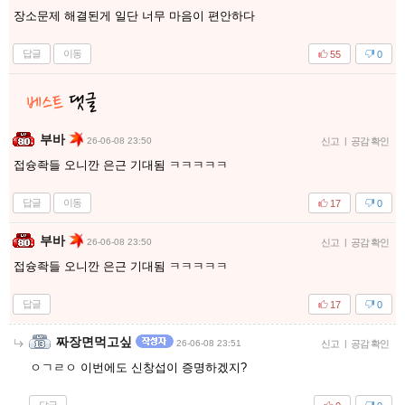
장소문제 해결된게 일단 너무 마음이 편안하다
답글
이동
55
0
부바
26-06-08 23:50
신고
|
공감 확인
접슝좍들 오니깐 은근 기대됨 ㅋㅋㅋㅋㅋ
답글
이동
17
0
부바
26-06-08 23:50
신고
|
공감 확인
접슝좍들 오니깐 은근 기대됨 ㅋㅋㅋㅋㅋ
답글
17
0
짜장면먹고싶
26-06-08 23:51
신고
|
공감 확인
ㅇㄱㄹㅇ 이번에도 신창섭이 증명하겠지?