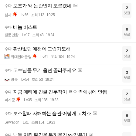
보조가 왜 논란인지 모르겠네
수다
2
댓글
심사
Lv.66
조회 112
19:25
베놈 버스트
수다
0
댓글
질문만함
Lv.17
조회 43
19:24
환산없던 예전이 그립기도해
수다
2
댓글
위대한더글링
Lv.61
조회 104
19:24
고수님들 무기 옵션 골라주세요
수다
3
댓글
방긋
Lv.54
조회 53
19:24
지금 메타에 긴쿨 긴무적이 ㄹㅇ 족쇄밖에 안됨
수다
2
댓글
피기군
Lv.35
조회 135
19:23
보스할때 자해하는 습관 어떻게 고치죠
수다
6
댓글
Jewragon
Lv.1
조회 151
19:23
님들 치킨 튀김옷 두꺼운거 vs 얇은거
수다