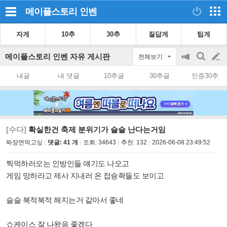
메이플스토리
인벤
자게
10추
30추
질답게
팁게
메이플스토리 인벤 자유 게시판
전체보기
공
검
글
지
색
내글
내 댓글
10추글
30추글
인증30추
on/off
쓰
기
[수다]
확실한건 축제 분위기가 슬슬 난다는거임
짜장면먹고싶
댓글: 41 개
조회:
34643
추천:
132
2026-06-08 23:49:52
찍먹하러오는 인방인들 얘기도 나오고
게임 망하라고 제사 지내러 온 접슝좍들도 보이고
슬슬 북적북적 해지는거 같아서 좋네
쇼케이스 잘 나왔음 좋겠다