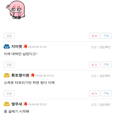
답글
0
0
지마켓
26-06-08 23:52
신고
|
공감 확인
이제 대박만 남았다고~
답글
1
0
흰토깽이렌
26-06-08 23:52
신고
|
공감 확인
쇼케로 터트리기만 하면 된다 이제
답글
1
0
엥무새
26-06-08 23:52
신고
|
공감 확인
좀 설레기 시작해