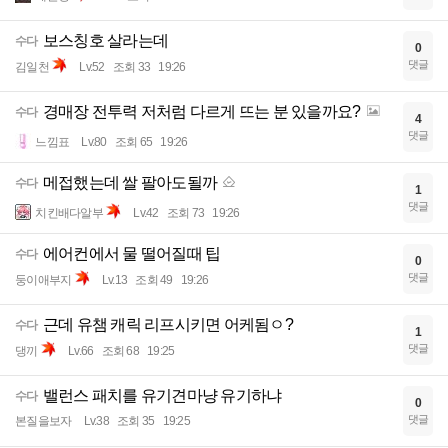
보스칭호 살라는데
수다
0
댓글
김일천
Lv.52
조회 33
19:26
경매장 전투력 저처럼 다르게 뜨는 분 있을까요?
수다
4
댓글
느낌표
Lv.80
조회 65
19:26
메접했는데 쌀 팔아도될까
수다
1
댓글
치킨배다알부
Lv.42
조회 73
19:26
에어컨에서 물 떨어질때 팁
수다
0
댓글
둥이애부지
Lv.13
조회 49
19:26
근데 유챔 캐릭 리프시키면 어케됨ㅇ?
수다
1
댓글
댕끼
Lv.66
조회 68
19:25
밸런스 패치를 유기견마냥 유기하냐
수다
0
댓글
본질을보자
Lv.38
조회 35
19:25