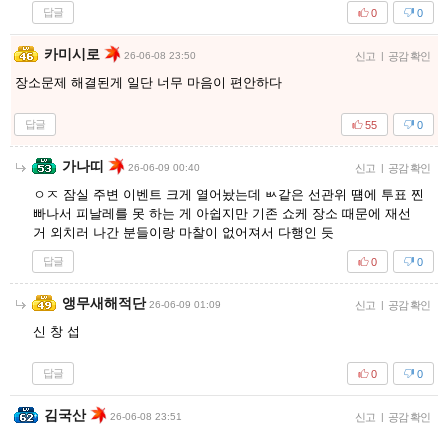
답글
0
0
카미시로
26-06-08 23:50
신고
|
공감 확인
장소문제 해결된게 일단 너무 마음이 편안하다
답글
55
0
가나띠
26-06-09 00:40
신고
|
공감 확인
ㅇㅈ 잠실 주변 이벤트 크게 열어놨는데 ㅄ같은 선관위 떔에 투표 찐
빠나서 피날레를 못 하는 게 아쉽지만 기존 쇼케 장소 때문에 재선
거 외치러 나간 분들이랑 마찰이 없어져서 다행인 듯
답글
0
0
앵무새해적단
26-06-09 01:09
신고
|
공감 확인
신 창 섭
답글
0
0
김국산
26-06-08 23:51
신고
|
공감 확인