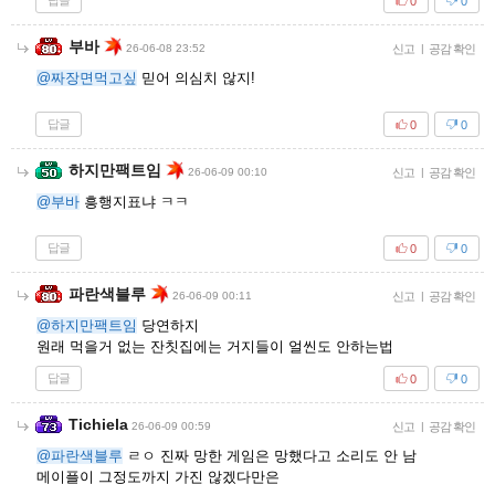
답글
0
0
부바
26-06-08 23:52
신고
|
공감 확인
@짜장면먹고싶
믿어 의심치 않지!
답글
0
0
하지만팩트임
26-06-09 00:10
신고
|
공감 확인
@부바
흥행지표냐 ㅋㅋ
답글
0
0
파란색블루
26-06-09 00:11
신고
|
공감 확인
@하지만팩트임
당연하지
원래 먹을거 없는 잔칫집에는 거지들이 얼씬도 안하는법
답글
0
0
Tichiela
26-06-09 00:59
신고
|
공감 확인
@파란색블루
ㄹㅇ 진짜 망한 게임은 망했다고 소리도 안 남
메이플이 그정도까지 가진 않겠다만은