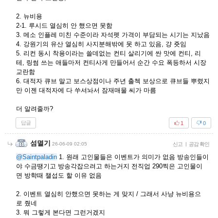
2. 뉴비용
2-1. 루시드 열심히 안 했으면 못함
3. 메소 인플레 미친 수준이라 자석펫 가격이 부담되는 시기는 지났음
4. 강원기의 유산 열심히 사지분해밖에 못 하고 있음, 걍 죳임
5. 리컨 동시 착용이라는 쓸데없는 컨티 살리기에 싼 맛에 컨티, 리
테, 링썸 쓰는 애들마저 컨티사게 만들어서 순간 수요 폭등하서 시장
교란함
6. 대적자 큐브 말고 보스상점이나 주년 출첵 보상으로 큐브들 뿌렸지
만 이젠 대적자에 다 쑤셔놔서 잠재매물 씨가 마름
더 알려줄까?
답글
1
0
섬멸기
26-06-09 02:05
신고
|
공감 확인
@Saintpaladin
1. 원래 고인물들은 이벤트가 의미가 없음 방송인들이
야 수금땡기고 방송각잡으려고 하는거지 전직업 290찍은 고인물이
면 방학때 챌섭도 할 이유 없음
2. 이벤트 열심히 안했으면 못하는 게 맞지 / 그래서 사냥 뉴비용으
로 줬네
3. 뭐 그렇게 본다면 그런거겠지