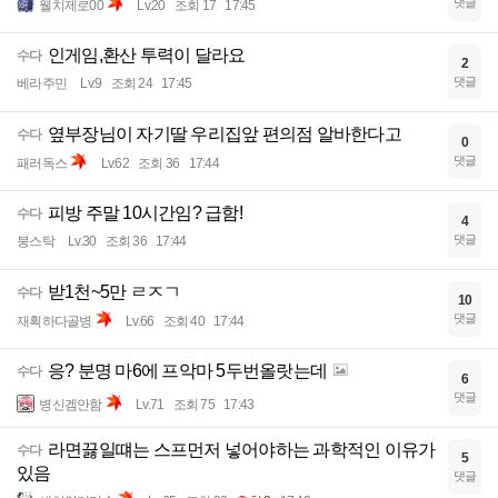
댓글
웰치제로00
Lv.20
조회 17
17:45
인게임,환산 투력이 달라요
수다
2
댓글
베라주민
Lv.9
조회 24
17:45
옆부장님이 자기딸 우리집앞 편의점 알바한다고
수다
0
댓글
패러독스
Lv.62
조회 36
17:44
피방 주말 10시간임? 급함!
수다
4
댓글
붕스탁
Lv.30
조회 36
17:44
받1천~5만 ㄹㅈㄱ
수다
10
댓글
재획하다골병
Lv.66
조회 40
17:44
응? 분명 마6에 프악마 5두번올랏는데
수다
6
댓글
병신겜안함
Lv.71
조회 75
17:43
라면끓일떄는 스프먼저 넣어야하는 과학적인 이유가
수다
5
있음
댓글