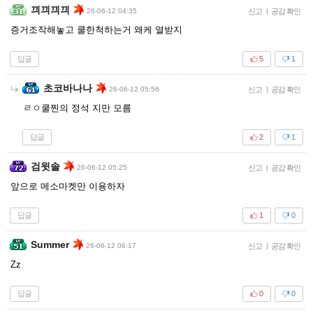
끠끠끠끠
26-06-12 04:35
신고
|
공감 확인
증거조작해놓고 쿨한척하는거 왜케 열받지
답글
5
1
초코바나나
26-06-12 05:56
신고
|
공감 확인
ㄹㅇ쿨찐의 정석 지만 모름
답글
2
1
검윗솔
26-06-12 05:25
신고
|
공감 확인
앞으로 메소마켓만 이용하자
답글
1
0
Summer
26-06-12 06:17
신고
|
공감 확인
Zz
답글
0
0