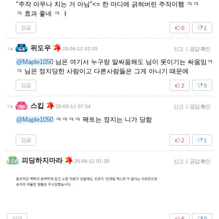
"주작 아무나 치는 거 아님"<= 한 마디에 긁혀버린 주작이햄 ㅋㅋ
ㅋ 효과 좋네 ㅋ ㅑ
답글
0
1
위도우
26-06-12 02:35
신고
|
공감 확인
@Maple1050
님은 여기서 누구랑 말싸움해도 님이 못이기는 싸움임ㅋ
ㅋ 님은 정지당한 사람이고 다른사람들은 그게 아니기 때문에
답글
2
0
스킵
26-06-12 07:54
신고
|
공감 확인
@Maple1050
ㅋㅋㅋㅋ 팩트는 정지는 니가 당함
답글
2
1
피딩하지마라
26-06-12 01:35
신고
|
공감 확인
답글
6
0