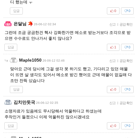
디 했는데 ㅜ
답글
0
0
은달님
26-06-12 02:34
신고
|
공감 확인
그런데 조금 궁금한건 헥사 강화한가면 메소로 받는거보다 조각으로 받
으면 수수료도 안나가서 좋지 않나요?
답글
1
0
Maple1050
26-06-12 02:46
신고
|
공감 확인
맞아요 근데 당시에 그걸 생각 못 하기도 했고, 기다리고 있던 매물
이 뜨면 살 생각도 있어서 메소로 받긴 했어요 근데 매물이 없길래 다
조만 잔뜩 샀습니다
답글
0
0
김치만둣국
26-06-12 02:35
신고
|
공감 확인
소명자료가 있음에도 무시당해서 억울하다고 하셨는데
주작인거 들켰으니 이제 억울하진 않으시겠네요
답글
0
0