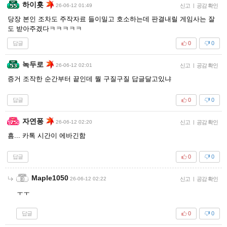
하이횻
26-06-12 01:49
신고
|
공감 확인
당장 본인 조차도 주작자료 들이밀고 호소하는데 판결내릴 게임사는 잘
도 받아주겠다ㅋㅋㅋㅋㅋ
답글
0
0
녹두로
26-06-12 02:01
신고
|
공감 확인
증거 조작한 순간부터 끝인데 뭘 구질구질 답글달고있냐
답글
0
0
자연퐁
26-06-12 02:20
신고
|
공감 확인
흠... 카톡 시간이 에바긴함
답글
0
0
Maple1050
26-06-12 02:22
신고
|
공감 확인
ㅜㅜ
답글
0
0