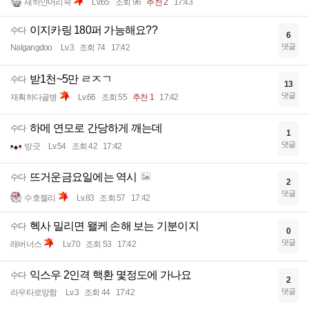
새하얀머리속
Lv.65
조회 96
추천 2
17:43
이지카링 180퍼 가능해요??
수다
6
댓글
Nalgangdoo
Lv.3
조회 74
17:42
받1천~5만 ㄹㅈㄱ
수다
13
댓글
재획하다골병
Lv.66
조회 55
추천 1
17:42
하메 연모로 간당하게 깨는데
수다
1
댓글
방긋
Lv.54
조회 42
17:42
뜨거운금요일에는 역시
수다
2
댓글
수호젤리
Lv.83
조회 57
17:42
헥사 밀리면 왤케 손해 보는 기분이지
수다
0
댓글
래버너스
Lv.70
조회 53
17:42
익스우 2인격 핵환 몇정도에 가나요
수다
2
댓글
라우타로망함
Lv.3
조회 44
17:42