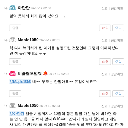
아란란
26-06-12 02:30
신고
|
공감 확인
쌀먹 못해서 화가 많이 났어요 ㅠㅠ
답글
1
1
Maple1050
26-06-12 02:31
신고
|
공감 확인
헉 다시 복귀하게 된 계기를 설명드린 것뿐인데 그렇게 이해하셨다
면 참 유감이네요 ㅜㅜ
답글
0
1
비숍혐오멈춰
26-06-12 02:32
신고
|
공감 확인
@Maple1050
네~~ 부모는 안팔아요~~ 유감이세요^^
답글
3
1
Maple1050
26-06-12 02:33
신고
|
공감 확인
@아란란
얼굴 시뻘게져서 10줄씩 장문 답글 다신 님에 비하면 화
는 안 난 듯.. 글 하나 없다 6/10부터 갑자기 게임사 찬양하고 게임
사 입장 대변하듯 글 작성하셨길래 “중국 댓글 부대“와 닮았다고 한 마