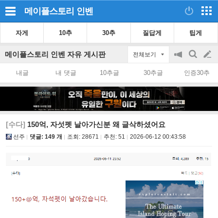
메이플스토리
인벤
자게
10추
30추
질답게
팁게
메이플스토리 인벤 자유 게시판
전체보기
공
검
글
지
색
내글
내 댓글
10추글
30추글
인증30추
on/off
쓰
기
[수다]
150억, 자섯펫 날아가신분 왜 글삭하셨어요
선주
댓글: 149 개
조회:
28671
추천:
51
2026-06-12 00:43:58