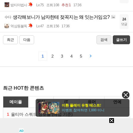
밤티마법사
Lv.75
조회 108
추천 1
17:36
생각해보니가 남자한테 젖꼭지는 왜 잇는거임요?
수다
24
댓글
역삼동불독
Lv.47
조회 156
17:36
최근
다음
검색
글쓰기
1
2
3
4
5
최근 HOT한 콘텐츠
메이플
게임
IT
유머
연예
이환 플레이 유형 테스트!
이벤트 참여하면 1,000 이니
1
울티마 스쿼드 정보들 (테섭 기준)
2
[울티마 스쿼드] 스테이지 권장레벨, 잠재옵션표, 스킬퍼뎀, 장비 리스트 및 능력치 공유
3
[울티마]3-1~3-9 보만튀 효율, 경험치 공략 및 소소한 컨트롤 팁
AD