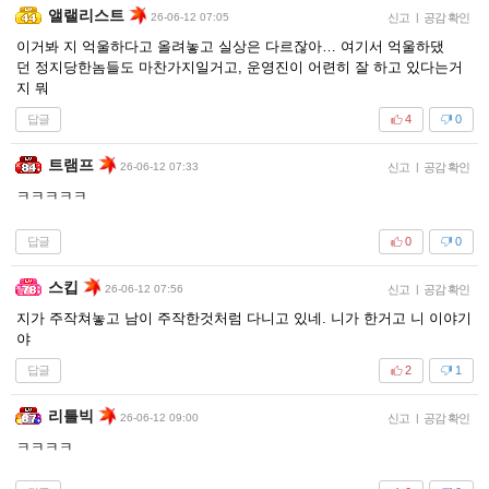
앨랠리스트
26-06-12 07:05
신고
|
공감 확인
이거봐 지 억울하다고 올려놓고 실상은 다르잖아… 여기서 억울하댔
던 정지당한놈들도 마찬가지일거고, 운영진이 어련히 잘 하고 있다는거
지 뭐
답글
4
0
트램프
26-06-12 07:33
신고
|
공감 확인
ㅋㅋㅋㅋㅋ
답글
0
0
스킵
26-06-12 07:56
신고
|
공감 확인
지가 주작쳐놓고 남이 주작한것처럼 다니고 있네. 니가 한거고 니 이야기
야
답글
2
1
리틀빅
26-06-12 09:00
신고
|
공감 확인
ㅋㅋㅋㅋ