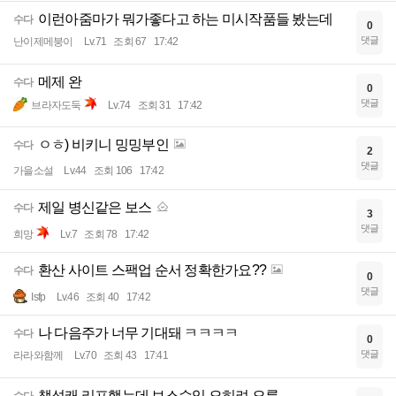
이런아줌마가 뭐가좋다고 하는 미시작품들 봤는데
수다
0
댓글
난이제메붕이
Lv.71
조회 67
17:42
메제 완
수다
0
댓글
브라자도둑
Lv.74
조회 31
17:42
ㅇㅎ) 비키니 밍밍부인
수다
2
댓글
가을소설
Lv.44
조회 106
17:42
제일 병신같은 보스
수다
3
댓글
희망
Lv.7
조회 78
17:42
환산 사이트 스팩업 순서 정확한가요??
수다
0
댓글
Isfp
Lv.46
조회 40
17:42
나 다음주가 너무 기대돼 ㅋㅋㅋㅋ
수다
0
댓글
라라와함께
Lv.70
조회 43
17:41
챌섭캐 리프했는데 보스수입 오히려 오름
수다