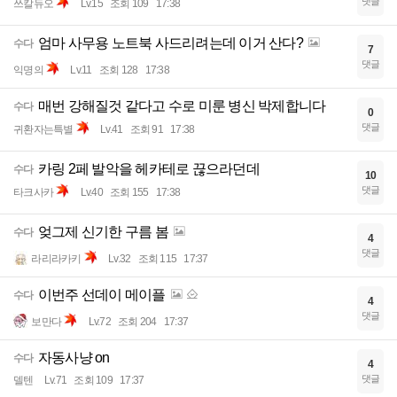
댓글
쓰칼듀오
Lv.15
조회 109
17:38
엄마 사무용 노트북 사드리려는데 이거 산다?
수다
7
댓글
익명의
Lv.11
조회 128
17:38
매번 강해질것 같다고 수로 미룬 병신 박제합니다
수다
0
댓글
귀환자는특별
Lv.41
조회 91
17:38
카링 2페 발악을 헤카테로 끊으라던데
수다
10
댓글
타크사카
Lv.40
조회 155
17:38
엊그제 신기한 구름 봄
수다
4
댓글
라리라카키
Lv.32
조회 115
17:37
이번주 선데이 메이플
수다
4
댓글
보만다
Lv.72
조회 204
17:37
자동사냥 on
수다
4
댓글
델텐
Lv.71
조회 109
17:37