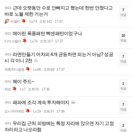
근데 오랫동안 수로 안빠지고 했는데 한번 안쳤다고
수다
7
바로 노블 제한 거는거
댓글
버블티
Lv.74
조회 141
17:37
메이린 폭풍패턴 빡센패턴이었구나
수다
10
댓글
티어스텔라
Lv.74
조회 157
17:37
라면만들기 어차피 4개 균등하면 되는거 아님? 성공
수다
7
시 각 이니 2천
댓글
재획하다골병
Lv.66
조회 88
17:37
헤이 주드~
수다
1
댓글
희망
Lv.7
조회 55
17:36
패파에 조각 계속 투자해야지
수다
7
댓글
요시무라에토
Lv.19
조회 97
17:36
우리집 근처 피방에는 특정 자리에 앉으면 자기 고정
수다
2
자리라고 나오라함
댓글