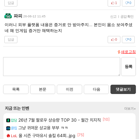
답글
1
0
파피
26-06-12 11:45
신고
|
공감 확인
이러니 외부 플랫폼 내용은 증거로 안 받아주지... 본인이 몸소 보여주셨
네 왜 인게임 증거만 채택하는지
답글
0
0
새로고침
등록
목록
본문
이전
다음
댓글보기
지금 뜨는 인벤
더보기+
[10]
26년 7월 팔로우 상승량 TOP 30 - 월간 치지직
잡담
그냥 귀여운 상교용 부부 ㅋㅋ
클립
[75]
올 시즌 구마유시 솔킬 64회..jpg
LoL