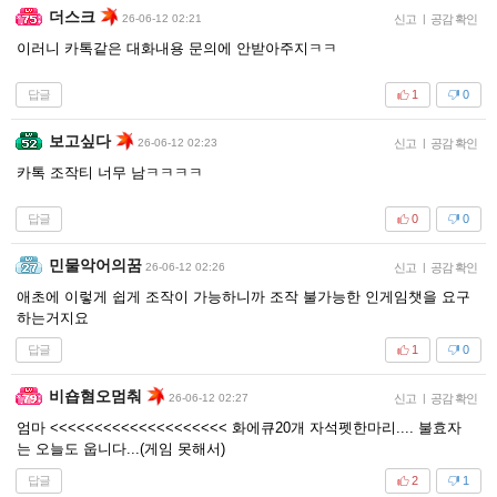
더스크
26-06-12 02:21
신고
|
공감 확인
이러니 카톡같은 대화내용 문의에 안받아주지ㅋㅋ
답글
1
0
보고싶다
26-06-12 02:23
신고
|
공감 확인
카톡 조작티 너무 남ㅋㅋㅋㅋ
답글
0
0
민물악어의꿈
26-06-12 02:26
신고
|
공감 확인
애초에 이렇게 쉽게 조작이 가능하니까 조작 불가능한 인게임챗을 요구
하는거지요
답글
1
0
비숍혐오멈춰
26-06-12 02:27
신고
|
공감 확인
엄마 <<<<<<<<<<<<<<<<<<<< 화에큐20개 자석펫한마리.... 불효자
는 오늘도 웁니다...(게임 못해서)
답글
2
1