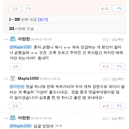
답글
이동
11
0
1 ~ 100
번째 댓글
[보기]
101 ~
번째 댓글
아란란
26-06-12 02:19
신고
|
공감 확인
@Maple1050
혼자 긁혔니 뭐니 ㅠㅠ 계속 언급하는 게 본인이 얼마
나 긁혔길래 ㅠㅠ 오전 ,오후 모르고 주작친 건 부끄럽긴 하지만 배워
가먄 되는거야!! 힘내!!!
답글
0
1
Maple1050
26-06-12 02:24
신고
|
공감 확인
@아란란
댓글 하나에 잔뜩 씩씩거리며 두어 개씩 장문으로 와다다 달
리는 게 확실히 '가성비' 좋으시네요.. 정말 중국 댓글부대원이랑 많
이 닮으셨습니다! 심호흡 한 번 하시고 좋은 밤 보내세요~
답글
0
2
아란란
26-06-12 02:32
신고
|
공감 확인
@Maple1050
답글 있었네 ㅋㅋ