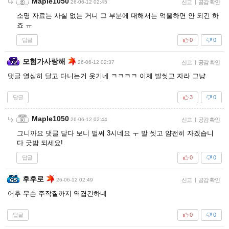
Maple1050
26-06-12 02:45
신고
|
공감 확인
소명 자료는 사실 없는 거니 그 부분에 대해서는 억울하면 안 되긴 하
죠 ㅠ
답글
0
0
모험가사랑해
26-06-12 02:37
신고
|
공감 확인
댓글 열심히 달고 다니는거 웃기네 ㅋㅋㅋㅋ 이제 발씻고 자라 그냥
답글
3
0
Maple1050
26-06-12 02:44
신고
|
공감 확인
그니까요 댓글 달다 보니 벌써 3시네요 ㅜ 발 씻고 얌전히 자겠습니
다 굿밤 되세요!
답글
0
0
후후로
26-06-12 02:49
신고
|
공감 확인
어후 무슨 주작질까지 역겹긴하네
답글
0
0