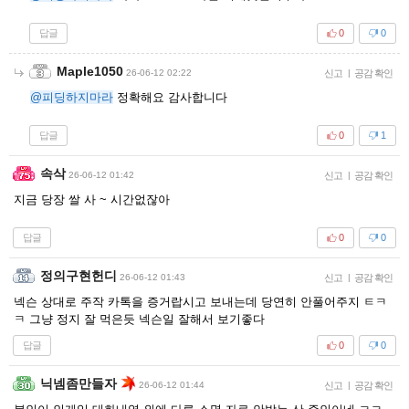
답글
0
0
Maple1050
26-06-12 02:22
신고
|
공감 확인
@피딩하지마라
정확해요 감사합니다
답글
0
1
속삭
26-06-12 01:42
신고
|
공감 확인
지금 당장 쌀 사 ~ 시간없잖아
답글
0
0
정의구현헌디
26-06-12 01:43
신고
|
공감 확인
넥슨 상대로 주작 카톡을 증거랍시고 보내는데 당연히 안풀어주지 ㅌㅋ
ㅋ 그냥 정지 잘 먹은듯 넥슨일 잘해서 보기좋다
답글
0
0
닉넴좀만들자
26-06-12 01:44
신고
|
공감 확인