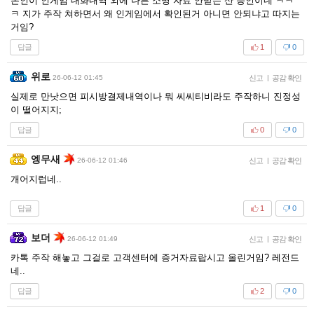
본인이 인게임 대화내역 외에 다른 소명 자료 안받는 산 증인이네 ㅋㅋ
ㅋ 지가 주작 쳐하면서 왜 인게임에서 확인된거 아니면 안되냐고 따지는
거임?
답글
1
0
위로
26-06-12 01:45
신고
|
공감 확인
실제로 만낫으면 피시방결제내역이나 뭐 씨씨티비라도 주작하니 진정성
이 떨어지지;
답글
0
0
엥무새
26-06-12 01:46
신고
|
공감 확인
개어지럽네..
답글
1
0
보더
26-06-12 01:49
신고
|
공감 확인
카톡 주작 해놓고 그걸로 고객센터에 증거자료랍시고 올린거임? 레전드
네..
답글
2
0