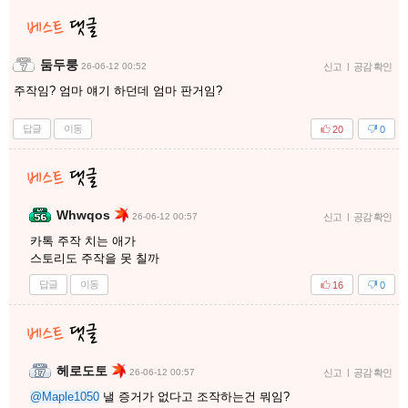
둠두룽
26-06-12 00:52
신고
|
공감 확인
주작임? 엄마 얘기 하던데 엄마 판거임?
답글
이동
20
0
Whwqos
26-06-12 00:57
신고
|
공감 확인
카톡 주작 치는 애가
스토리도 주작을 못 칠까
답글
이동
16
0
헤로도토
26-06-12 00:57
신고
|
공감 확인
@Maple1050
낼 증거가 없다고 조작하는건 뭐임?