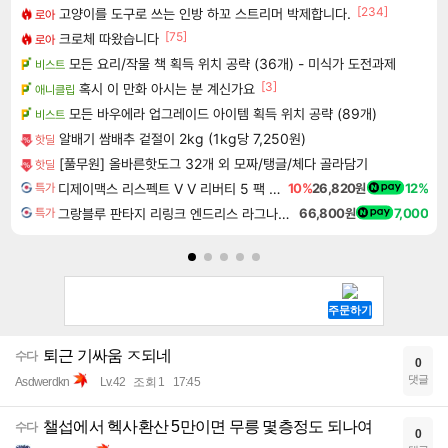
[234]
고양이를 도구로 쓰는 인방 하꼬 스트리머 박제합니다.
로아
[75]
크로체 따왔습니다
로아
모든 요리/작물 책 획득 위치 공략 (36개) - 미식가 도전과제
비스트
[3]
혹시 이 만화 아시는 분 계신가요
애니클립
모든 바우에라 업그레이드 아이템 획득 위치 공략 (89개)
비스트
알배기 쌈배추 겉절이 2kg (1kg당 7,250원)
핫딜
[풀무원] 올바른핫도그 32개 외 모짜/탱글/체다 골라담기
핫딜
디제이맥스 리스펙트 V V 리버티 5 팩 DJMAX RESPECT V V Liberty 5 Pack DLC
10%
26,820원
12%
특가
그랑블루 판타지 리링크 엔드리스 라그나로크 Granblue Fantasy Relink Endless Ragnarok
66,800원
7,000
특가
퇴근 기싸움 ㅈ되네
수다
0
댓글
Asdwerdkn
Lv.42
조회 1
17:45
챌섭에서 헥사환산 5만이면 무릉 몇층정도 되나여
수다
0