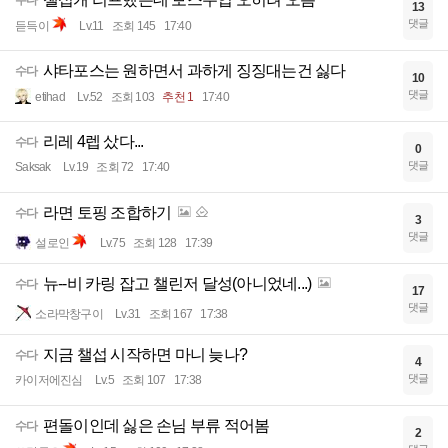
13
댓글
듣득이
Lv.11
조회 145
17:40
샤타포스는 원하면서 과하게 징징대는건 싫다
수다
10
댓글
etihad
Lv.52
조회 103
추천 1
17:40
리레 4렙 샀다...
수다
0
댓글
Saksak
Lv.19
조회 72
17:40
라면 토핑 조합하기
수다
3
댓글
설로인
Lv.75
조회 128
17:39
뉴--비 카링 잡고 챌린저 달성(아니었네...)
수다
17
댓글
소라막창구이
Lv.31
조회 167
17:38
지금 챌섭 시작하면 마니 늦나?
수다
4
댓글
카이저에진심
Lv.5
조회 107
17:38
편돌이인데 싫은 손님 부류 적어봄
수다
2