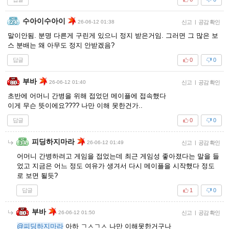
수아이수아이
26-06-12 01:38
신고
|
공감 확인
말이안됨. 분명 다른게 구린게 있으니 정지 받은거임. 그러면 그 많은 보
스 분배는 왜 아무도 정지 안받겠음?
답글
0
0
부바
26-06-12 01:40
신고
|
공감 확인
초반에 어머니 간병을 위해 접었던 메이플에 접속했다
이게 무슨 뜻이에요???? 나만 이해 못한건가..
답글
0
0
피딩하지마라
26-06-12 01:49
신고
|
공감 확인
어머니 간병하려고 게임을 접었는데 최근 게임성 좋아졌다는 말을 들
었고 지금은 어느 정도 여유가 생겨서 다시 메이플을 시작했다 정도
로 보면 될듯?
답글
1
0
부바
26-06-12 01:50
신고
|
공감 확인
@피딩하지마라
아하 ㄱㅅㄱㅅ 나만 이해못한거구나