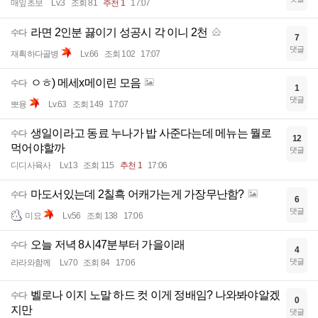
매잎초보
Lv.3
조회 81
추천 1
17:07
라면 2인분 끓이기 성공시 각 이니 2천
수다
7
댓글
재획하다골병
Lv.66
조회 102
17:07
ㅇㅎ) 메세x메이린 모음
수다
1
댓글
뽀융
Lv.63
조회 149
17:07
생일이라고 동료 누나가 밥 사준다는데 메뉴는 뭘로
수다
12
먹어야할까
댓글
디디사육사
Lv.13
조회 115
추천 1
17:06
마도서있는데 2칠흑 어캐가는게 가장무난함?
수다
6
댓글
미요
Lv.56
조회 138
17:06
오늘 저녁 8시47분부터 가을이래
수다
4
댓글
라라와함께
Lv.70
조회 84
17:06
벨로나 이지 노말 하드 컷 이게 정배임? 나와봐야알겠
수다
0
지만
댓글