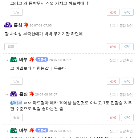
그리고 왜 몸박무시 직업 가지고 꺼드럭대냐
답글
0
0
홀심
26-07-08 07:05
신고
|
공감 확인
걍 사회성 부족한애가 박박 우기기만 하던데
답글
0
0
바부
26-07-08 07:06
신고
|
공감 확인
그 아델보다 더한놈같네 무습다
답글
0
0
홀심
26-07-08 07:07
신고
|
공감 확인
@바부
ㄹㅇ 하드검마 데카 10이상 남긴것도 아니고 1로 진땀승 겨우
한 수준으로 익검 쉽다는건 좀....
답글
0
0
바부
26-07-08 07:08
신고
|
공감 확인