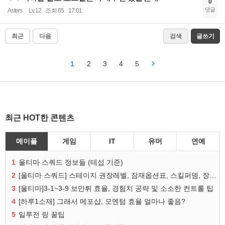
0
댓글
Asters
Lv.12
조회 65
17:01
최근
다음
검색
글쓰기
1
2
3
4
5
최근 HOT한 콘텐츠
메이플
게임
IT
유머
연예
1
울티마 스쿼드 정보들 (테섭 기준)
2
[울티마 스쿼드] 스테이지 권장레벨, 잠재옵션표, 스킬퍼뎀, 장비 리스트 및 능력치 공유
3
[울티마]3-1~3-9 보만튀 효율, 경험치 공략 및 소소한 컨트롤 팁
4
[하루1소재] 그래서 메포샵, 모멘텀 효율 얼마나 좋음?
5
일루전 링 꿀팁