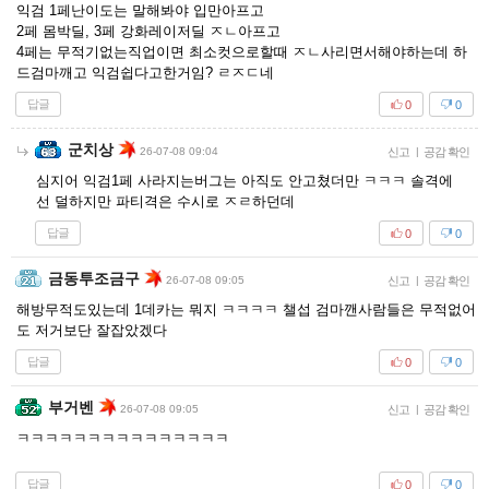
익검 1페난이도는 말해봐야 입만아프고
2페 몸박딜, 3페 강화레이저딜 ㅈㄴ아프고
4페는 무적기없는직업이면 최소컷으로할때 ㅈㄴ사리면서해야하는데 하
드검마깨고 익검쉽다고한거임? ㄹㅈㄷ네
답글
0
0
군치상
26-07-08 09:04
신고
|
공감 확인
심지어 익검1페 사라지는버그는 아직도 안고쳤더만 ㅋㅋㅋ 솔격에
선 덜하지만 파티격은 수시로 ㅈㄹ하던데
답글
0
0
금동투조금구
26-07-08 09:05
신고
|
공감 확인
해방무적도있는데 1데카는 뭐지 ㅋㅋㅋㅋ 챌섭 검마깬사람들은 무적없어
도 저거보단 잘잡았겠다
답글
0
0
부거벤
26-07-08 09:05
신고
|
공감 확인
ㅋㅋㅋㅋㅋㅋㅋㅋㅋㅋㅋㅋㅋㅋㅋ
답글
0
0