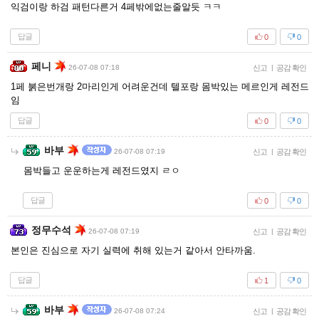
익검이랑 하검 패턴다른거 4페밖에없는줄알듯 ㅋㅋ
답글
0
0
페니
26-07-08 07:18
신고
|
공감 확인
1페 붉은번개랑 2마리인게 어려운건데 텔포랑 몸박있는 메르인게 레전드
임
답글
0
0
바부
26-07-08 07:19
신고
|
공감 확인
몸박들고 운운하는게 레전드였지 ㄹㅇ
답글
0
0
정무수석
26-07-08 07:19
신고
|
공감 확인
본인은 진심으로 자기 실력에 취해 있는거 같아서 안타까움.
답글
1
0
바부
26-07-08 07:24
신고
|
공감 확인