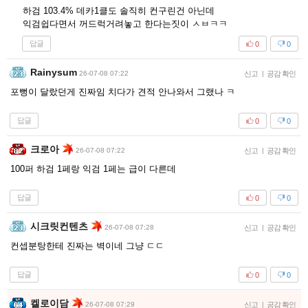
하검 103.4% 데카1클도 솔직히 컨구린건 아닌데
익검쉽다면서 꺼드럭거려놓고 한다는짓이 ㅅㅂㅋㅋ
답글
0
0
Rainysum
26-07-08 07:22
신고
|
공감 확인
포뻥이 달랐던게 진짜임 치다가 견적 안나와서 그랬나 ㅋ
답글
0
0
크로아
26-07-08 07:22
신고
|
공감 확인
100퍼 하검 1페랑 익검 1페는 급이 다른데
답글
0
0
시크릿컨텐츠
26-07-08 07:28
신고
|
공감 확인
컨셉분탕한테 진짜는 벽이네 그냥 ㄷㄷ
답글
0
0
켈로이담
26-07-08 07:29
신고
|
공감 확인