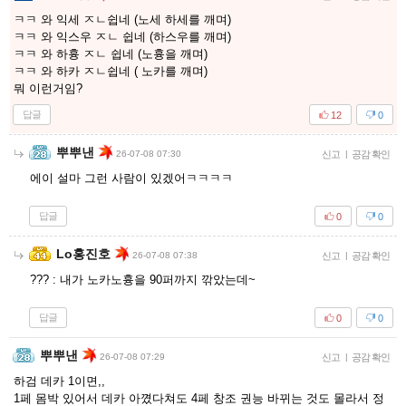
ㅋㅋ 와 익세 ㅈㄴ쉽네 (노세 하세를 깨며)
ㅋㅋ 와 익스우 ㅈㄴ 쉽네 (하스우를 깨며)
ㅋㅋ 와 하흉 ㅈㄴ 쉽네 (노흉을 깨며)
ㅋㅋ 와 하카 ㅈㄴ쉽네 ( 노카를 깨며)
뭐 이런거임?
답글
12
0
뿌뿌낸
26-07-08 07:30
신고
|
공감 확인
에이 설마 그런 사람이 있겠어ㅋㅋㅋㅋ
답글
0
0
Lo홍진호
26-07-08 07:38
신고
|
공감 확인
??? : 내가 노카노흉을 90퍼까지 깎았는데~
답글
0
0
뿌뿌낸
26-07-08 07:29
신고
|
공감 확인
하검 데카 1이면,,
1페 몸박 있어서 데카 아꼈다쳐도 4페 창조 권능 바뀌는 것도 몰라서 정