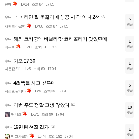
민애
Lv.24
조회 84
17:05
ㅋㅋ 라면 잘 못끓이네 성공 시 각 이니 2천
수다
5
댓글
재획하다골병
Lv.66
조회 87
17:05
해외 코카중엔 바닐라맛 코카콜라가 맛있던데
수다
1
댓글
메쿠이
Lv.11
조회 61
17:05
커포 27 30
수다
1
댓글
레몬즙211
Lv.5
조회 80
17:04
4초뚝을 사고 싶은데
수다
5
댓글
피즈만팝니다
Lv.9
조회 89
17:04
이번 주도 정말 고생 많았다
수다
10
댓글
퀴니즈
Lv.71
조회 90
17:04
19만원 현질 결과
수다
1
댓글
티그사골탕
Lv.74
조회 182
17:04