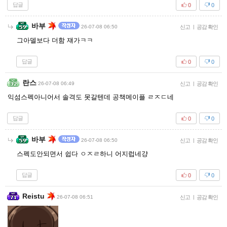
답글
0
0
바부
26-07-08 06:50
신고
|
공감 확인
그아델보다 더함 쟤가ㅋㅋ
답글
0
0
란스
26-07-08 06:49
신고
|
공감 확인
익섬스펙아니어서 솔격도 못갈텐데 공책메이플 ㄹㅈㄷ네
답글
0
0
바부
26-07-08 06:50
신고
|
공감 확인
스펙도안되면서 쉽다 ㅇㅈㄹ하니 어지럽네걍
답글
0
0
Reistu
26-07-08 06:51
신고
|
공감 확인