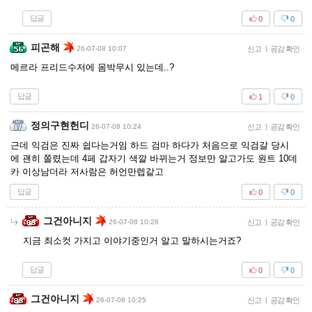
답글
0
0
피곤해
26-07-08 10:07
신고
|
공감 확인
메르라 프리드수저에 몸박무시 있는데..?
답글
1
0
정의구현헌디
26-07-08 10:24
신고
|
공감 확인
근데 익검은 진짜 쉽다는거임 하드 검마 하다가 처음으로 익검갈 당시
에 괜히 쫄렸는데 4페 갑자기 색깔 바뀌는거 정보만 알고가도 원트 10데
카 이상남더라 저사람은 허언만렙같고
답글
0
0
그건아니지
26-07-08 10:28
신고
|
공감 확인
지금 최소컷 가지고 이야기중인거 알고 말하시는거죠?
답글
0
0
그건아니지
26-07-08 10:25
신고
|
공감 확인