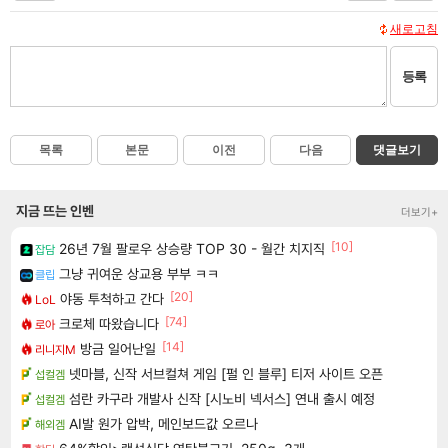
새로고침
등록
목록
본문
이전
다음
댓글보기
지금 뜨는 인벤
더보기+
[10]
26년 7월 팔로우 상승량 TOP 30 - 월간 치지직
잡담
그냥 귀여운 상교용 부부 ㅋㅋ
클립
[20]
야동 투척하고 간다
LoL
[74]
크로체 따왔습니다
로아
[14]
방금 일어난일
리니지M
넷마블, 신작 서브컬쳐 게임 [펄 인 블루] 티저 사이트 오픈
섭컬겜
섬란 카구라 개발사 신작 [시노비 넥서스] 연내 출시 예정
섭컬겜
AI발 원가 압박, 메인보드값 오르나
해외겜