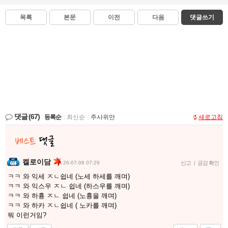
목록
본문
이전
다음
댓글쓰기
댓글
(67)
등록순
|
최신순
|
주사위만
새로고침
켈로이담
26-07-08 07:29
신고
|
공감 확인
ㅋㅋ 와 익세 ㅈㄴ쉽네 (노세 하세를 깨며)
ㅋㅋ 와 익스우 ㅈㄴ 쉽네 (하스우를 깨며)
ㅋㅋ 와 하흉 ㅈㄴ 쉽네 (노흉을 깨며)
ㅋㅋ 와 하카 ㅈㄴ쉽네 ( 노카를 깨며)
뭐 이런거임?