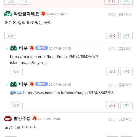
답글
이동
12
0
착한생각해요
26-07-08 06:44
신고
|
공감 확인
어디여 장작 타고있는 곳이
답글
0
0
바부
26-07-08 06:45
신고
|
공감 확인
https://m.inven.co.kr/board/maple/5974/6842507?
iskin=maple&my=opi
답글
2
0
바부
26-07-08 06:45
신고
|
공감 확인
@바부
https://www.inven.co.kr/board/maple/5974/6842703
답글
1
0
빨간뚜껑
26-07-08 06:48
신고
|
공감 확인
꼬맹메르 ㄷㄷㄷㄷ