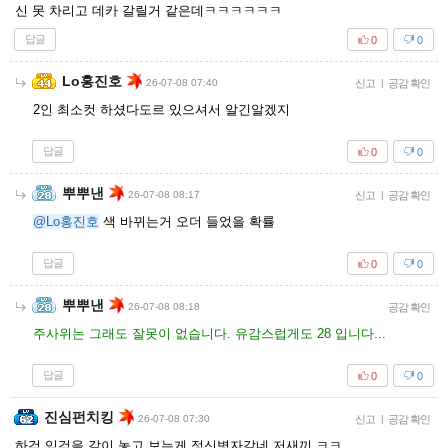
신 못 차리고 데카 갈릴거 같은데ㅋㅋㅋㅋㅋㅋ
답글
0
0
Lo홍진호
26-07-08 07:40
신고
|
공감 확인
2인 최소컷 하셨다도르 있으셔서 알긴알겠지
답글
0
0
뿌뿌낸
26-07-08 08:17
신고
|
공감 확인
@Lo홍진호
색 바뀌는거 오더 들었을 확률
답글
0
0
뿌뿌낸
26-07-08 08:18
공감 확인
주사위는 그래도 잘못이 없습니다. 유감스럽게도 28 입니다...
답글
0
0
진심펀치킹
26-07-08 07:30
신고
|
공감 확인
하검 익검을 같이 놓고 보는게 정신병자같네 저새끼 ㅋㅋ