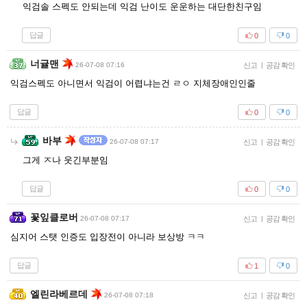
익검솔 스펙도 안되는데 익검 난이도 운운하는 대단한친구임
답글
0
0
너귤맨
26-07-08 07:16
신고
|
공감 확인
익검스펙도 아니면서 익검이 어렵냐는건 ㄹㅇ 지체장애인인줄
답글
0
0
바부
26-07-08 07:17
신고
|
공감 확인
그게 ㅈ나 웃긴부분임
답글
0
0
꽃잎클로버
26-07-08 07:17
신고
|
공감 확인
심지어 스탯 인증도 입장전이 아니라 보상방 ㅋㅋ
답글
1
0
엘린라베르데
26-07-08 07:18
신고
|
공감 확인