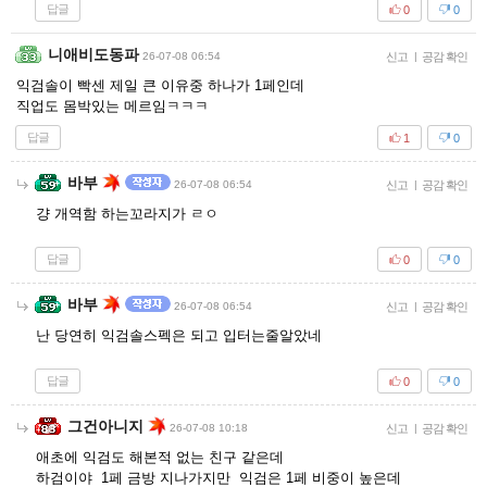
답글
0
0
니애비도동파
26-07-08 06:54
신고
|
공감 확인
익검솔이 빡센 제일 큰 이유중 하나가 1페인데
직업도 몸박있는 메르임ㅋㅋㅋ
답글
1
0
바부
26-07-08 06:54
신고
|
공감 확인
걍 개역함 하는꼬라지가 ㄹㅇ
답글
0
0
바부
26-07-08 06:54
신고
|
공감 확인
난 당연히 익검솔스펙은 되고 입터는줄알았네
답글
0
0
그건아니지
26-07-08 10:18
신고
|
공감 확인
애초에 익검도 해본적 없는 친구 같은데
하검이야 1페 금방 지나가지만 익검은 1페 비중이 높은데