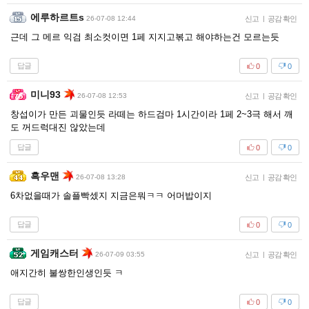
에루하르트s
26-07-08 12:44
신고
|
공감 확인
근데 그 메르 익검 최소컷이면 1페 지지고볶고 해야하는건 모르는듯
답글
0
0
미니93
26-07-08 12:53
신고
|
공감 확인
창섭이가 만든 괴물인듯 라떼는 하드검마 1시간이라 1페 2~3극 해서 깨
도 꺼드럭대진 않았는데
답글
0
0
흑우맨
26-07-08 13:28
신고
|
공감 확인
6차없을때가 솔플빡셌지 지금은뭐ㅋㅋ 어머밥이지
답글
0
0
게임캐스터
26-07-09 03:55
신고
|
공감 확인
애지간히 불쌍한인생인듯 ㅋ
답글
0
0