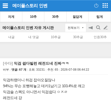
메이플스토리
인벤
자게
10추
30추
질답게
팁게
메이플스토리 인벤 자유 게시판
전체보기
공
검
글
지
색
내글
내 댓글
10추글
30추글
인증30추
on/off
쓰
기
[수다]
익검 쉽다빌런 레전드네 진짜ㅋㅋ
바부
댓글: 67 개
조회:
33231
추천:
65
2026-07-08 06:44:22
익검하랬더니 하검 잡아오질않나
94%는 무슨 포뻥해놓고 데카1남기고 103.4%로 깨고
익검솔 스펙도 아니면서 익검쉽다 ㅇㅈㄹ
레전드네 걍