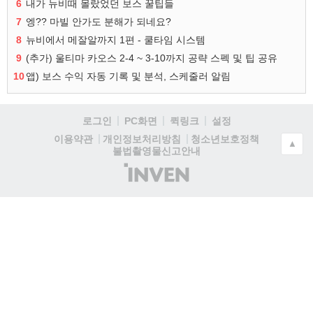
6
내가 뉴비때 몰랐었던 보스 꿀팁들
7
엥?? 마빌 안가도 분해가 되네요?
8
뉴비에서 메잘알까지 1편 - 쿨타임 시스템
9
(추가) 울티마 카오스 2-4 ~ 3-10까지 공략 스펙 및 팁 공유
10
앱) 보스 수익 자동 기록 및 분석, 스케줄러 알림
로그인
PC화면
퀵링크
설정
청소년보호정책
이용약관
개인정보처리방침
▲
불법촬영물신고안내
(주)
인
벤