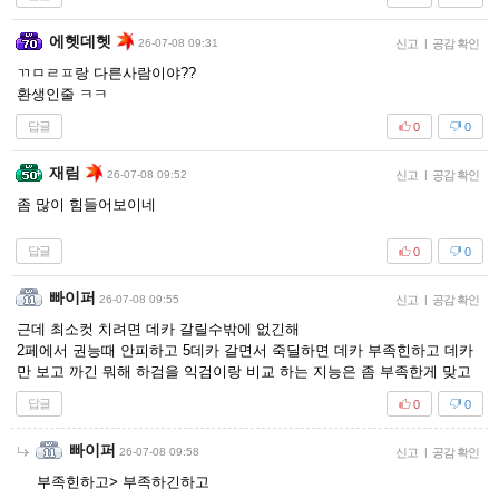
에헷데헷
26-07-08 09:31
신고
|
공감 확인
ㄲㅁㄹㅍ랑 다른사람이야??
환생인줄 ㅋㅋ
답글
0
0
재림
26-07-08 09:52
신고
|
공감 확인
좀 많이 힘들어보이네
답글
0
0
빠이퍼
26-07-08 09:55
신고
|
공감 확인
근데 최소컷 치려면 데카 갈릴수밖에 없긴해
2페에서 권능때 안피하고 5데카 갈면서 죽딜하면 데카 부족힌하고 데카
만 보고 까긴 뭐해 하검을 익검이랑 비교 하는 지능은 좀 부족한게 맞고
답글
0
0
빠이퍼
26-07-08 09:58
신고
|
공감 확인
부족힌하고> 부족하긴하고