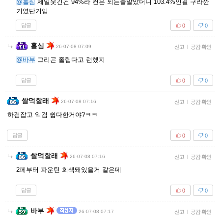
@홀심
제일웃긴건 94%라 컨은 되는줄알았더니 103.4%인걸 구라깐
거였단거임
답글
0
0
홀심
26-07-08 07:09
신고
|
공감 확인
@바부
그리곤 졸립다고 런했지
답글
0
0
쌀먹할래
26-07-08 07:16
신고
|
공감 확인
하검잡고 익검 쉽다한거야?ㅋㅋ
답글
0
0
쌀먹할래
26-07-08 07:16
신고
|
공감 확인
2페부터 파운틴 회색돼있을거 같은데
답글
0
0
바부
26-07-08 07:17
신고
|
공감 확인