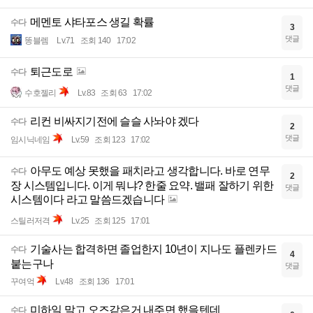
메멘토 샤타포스 생길 확률
수다
3
댓글
똥블렘
Lv.71
조회 140
17:02
퇴근도로
수다
1
댓글
수호젤리
Lv.83
조회 63
17:02
리컨 비싸지기전에 슬슬 사놔야 겠다
수다
2
댓글
임시닉네임
Lv.59
조회 123
17:02
아무도 예상 못했을 패치라고 생각합니다. 바로 연무
수다
2
장 시스템입니다. 이게 뭐냐? 한줄 요약. 밸패 잘하기 위한
댓글
시스템이다 라고 말씀드겠습니다
스틸러저격
Lv.25
조회 125
17:01
기술사는 합격하면 졸업한지 10년이 지나도 플렌카드
수다
4
붙는구나
댓글
꾸여억
Lv.48
조회 136
17:01
미하일 말고 오즈같은거 내주면 했을텐데
수다