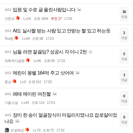
입원 및 수로 글 올린사람입니다
수다
36
댓글
갓윈브
Lv.54
조회 1694
추천 27
17:04
AI도 실사짤 받는 사람 있고 안받는 짤 있고 하는듯
수다
2
댓글
Tea링
Lv.48
조회 88
17:03
님들 라면 잘끓임? 성공시 각 이니 2천
수다
5
댓글
재획하다골병
Lv.66
조회 96
17:03
메린이 몽벨 164억 주고 삿어여
수다
3
댓글
좆냥
Lv.9
조회 162
17:03
레테 메이린 여친짤
수다
0
댓글
가을소설
Lv.44
조회 114
17:03
장미 한 송이 얼굴장식이 마일리지였나요 잡로얄이었
수다
0
나요
댓글
은빛혜성
Lv.79
조회 75
17:02