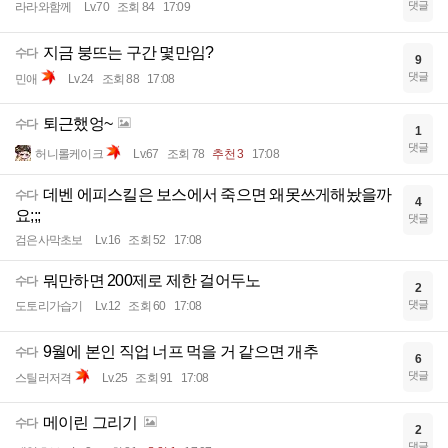
댓글
라라와함께
Lv.70
조회 84
17:09
지금 붕뜨는 구간 몇만임?
수다
9
댓글
민애
Lv.24
조회 88
17:08
퇴근했엉~
수다
1
댓글
허니롤케이크
Lv.67
조회 78
추천 3
17:08
데벤 에피스킬은 보스에서 죽으면 왜못쓰게해놨을까
수다
4
요;;;
댓글
검은사막초보
Lv.16
조회 52
17:08
뭐만하면 200제로 제한 걸어두노
수다
2
댓글
도토리가습기
Lv.12
조회 60
17:08
9월에 본인 직업 너프 먹을 거 같으면 개추
수다
6
댓글
스틸러저격
Lv.25
조회 91
17:08
메이린 그리기
수다
2
댓글