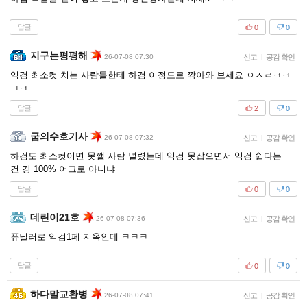
답글
0
0
지구는평평해
26-07-08 07:30
신고
|
공감 확인
익검 최소컷 치는 사람들한테 하검 이정도로 깎아와 보세요 ㅇㅈㄹㅋㅋ
ㄱㅋ
답글
2
0
굽의수호기사
26-07-08 07:32
신고
|
공감 확인
하검도 최소컷이면 못깰 사람 널렸는데 익검 못잡으면서 익검 쉽다는
건 걍 100% 어그로 아니냐
답글
0
0
데린이21호
26-07-08 07:36
신고
|
공감 확인
퓨딜러로 익검1페 지옥인데 ㅋㅋㅋ
답글
0
0
하다말교환병
26-07-08 07:41
신고
|
공감 확인