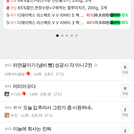
64%할인>랜선식당 연탄불고기, 250g, 3개
핫딜
65%할인,한정수량>구워먹는 할루미치즈, 200g, 3개
핫딜
디제이맥스 리스펙트 V V 리버티 5 팩 DJMAX RESPECT V V Liberty 5 Pack DLC
10%
26,820원
12%
특가
디제이맥스 리스펙트 V V 리버티 3 팩 DJMAX RESPECT V V Liberty 3 Pack DLC
60%
11,920원
12%
특가
라면끓이기 (냄비 뺌) 성공시 각 이니 2천
수다
0
댓글
재획하다골병
Lv.66
조회 1
17:11
머리아프다
수다
0
댓글
키다운
Lv.58
조회 18
17:11
ㄹㅇ 오늘 입추라서 그런가 좀 시원하네..
수다
2
댓글
부천
Lv.36
조회 39
17:11
이놈에 회사는 진짜
수다
2