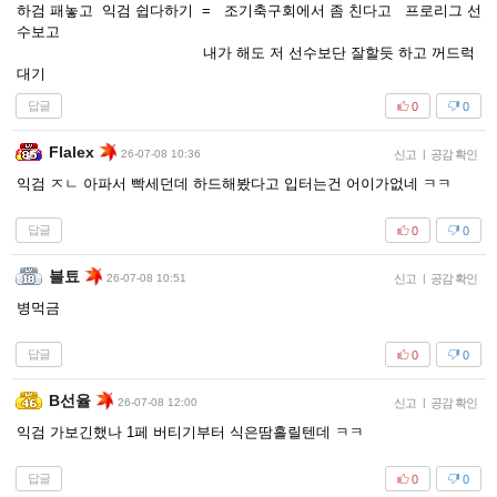
하검 패놓고 익검 쉽다하기 = 조기축구회에서 좀 친다고 프로리그 선
수보고
내가 해도 저 선수보단 잘할듯 하고 꺼드럭
대기
답글
0
0
Flalex
26-07-08 10:36
신고
|
공감 확인
익검 ㅈㄴ 아파서 빡세던데 하드해봤다고 입터는건 어이가없네 ㅋㅋ
답글
0
0
블툐
26-07-08 10:51
신고
|
공감 확인
병먹금
답글
0
0
B선율
26-07-08 12:00
신고
|
공감 확인
익검 가보긴했나 1페 버티기부터 식은땀흘릴텐데 ㅋㅋ
답글
0
0