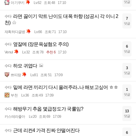
댓글
아기쿠키
Lv.62
조회 48
17:10
라면 끓이기 막트 난이도 대폭 하향 (성공시 각 이니 2
수다
7
천)
댓글
재획하다골병
Lv.66
조회 71
17:10
옆잘메 (장문욕설혐오 주의)
수다
6
댓글
Venul
Lv.32
조회 78
추천 6
17:10
하모 귀엽다
수다
3
댓글
쁘띠랑
Lv.81
조회 51
17:09
밑에 라면 끼리기 다시 올려주라..나 해보고싶어 ㅎㅎ
수다
1
댓글
부천
Lv.36
조회 49
17:09
해방무기 추옵 몇급정도가 국룰임?
수다
13
댓글
카스테라좋아
Lv.20
조회 69
17:09
근데 리컨4 가격 진짜 안떨어진다
수다
6