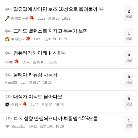
일요일에 샤타면 보조 18성으로 올려둘까
수다
2
댓글
빵먹고둠칫
Lv.72
조회 95
19:29
그래도 밸런스로 지지고 볶는거 보면
수다
1
댓글
여우언니
Lv.71
조회 70
19:29
컴퓨터가 왜이래ㅑㅅ!!!
수다
0
댓글
Mireu
Lv.70
조회 103
19:29
울티마 카유잠 사용처
수다
0
댓글
Amile03
Lv.4
조회 74
19:29
대적자 이펙트 팔아다오
수다
0
댓글
오커스
Lv.41
조회 62
19:28
ㅁㅊ 성향 만렙찍으니까 최종뎀 4.5%오름
수다
1
댓글
아이스스크크
Lv.12
조회 140
19:28