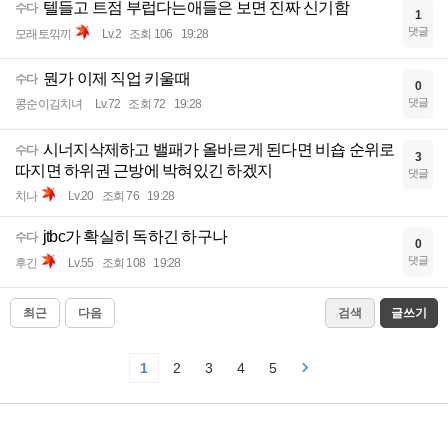
텔들고 트점 부럽다는애들은 보면 진짜 신기함
수다
1
댓글
모래토끾끼
Lv.2
조회 106
19:28
뭔가 이제 직업 키울때
수다
0
댓글
콩순이김치녀
Lv.72
조회 72
19:28
시너지삭제하고 밸패가 올바르게 된다면 비숍 순위로
수다
3
따지면 하위권 근방에 박혀있긴 하겠지
댓글
치나
Lv.20
조회 76
19:28
jtbc가 확실히 독하긴 하구나
수다
0
댓글
후긴
Lv.55
조회 108
19:28
최근
다음
검색
글쓰기
1
2
3
4
5