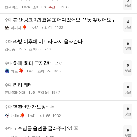
3
댓글
펜셔너즈
Lv.24
조회 178
추천 1
19:33
환산 링크 3렙 효율표 어디있어요...? 못 찾겠어요 ㅠ
수다
4
댓글
아레레
Lv.63
조회 91
19:33
라방 이후에 미트라 다시 올라간다
수다
0
댓글
김장승
Lv.12
조회 65
19:33
하메 88퍼 그지같네 ㄹㅇ
수다
9
댓글
치노
Lv.71
조회 129
19:32
라라 레테
수다
0
댓글
혼나볼래어어
Lv.8
조회 54
19:32
헥환 9만 가보장~
수다
0
댓글
Usilla
Lv.41
조회 66
19:32
고수님들 옵션좀 골라주세요!
수다
0
댓글