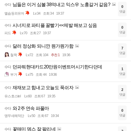
님들은 이거 심볼 38억내고 익스우 노흉갈거 같음?
수다
0
댓글
엘슘등외유저
Lv.34
조회 34
19:37
시너지로 파티플 꿀빨기<<제발 해보고 싶음
수다
0
댓글
피드
Lv.70
조회 27
19:37
달러 정상화 되니깐 뭔가뭔가함
수다
7
댓글
철학
Lv.72
조회 104
추천 1
19:36
던파뭐현대카드20만원이벤트머시기한다던데
수다
1
댓글
부거
Lv.75
조회 44
19:36
재재보고 힘내고 오늘도 푹쉬자
수다
2
댓글
유스호스tel
Lv.60
조회 67
19:35
와 2주 연속 파풀마
수다
0
댓글
앵무새해적단
Lv.50
조회 67
19:34
꽃매미 뎀스 잘 팔리네
수다