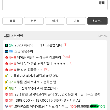
등록
목록
본문
이전
다음
댓글보기
지금 뜨는 인벤
더보기+
[3]
2026 치지직 이리대회 오픈컵 안내
정보
그냥 안녕수야
클립
[635]
메이플 렉걸리는 애들은 참고해라
메이플
[37]
아니 누가 몽벨 뇌빼기했네 ㅋㅋㅋㅋ
메이플
[65]
와 ㅁㅊ 컴플뜸ㅋㅋ
메이플
툼레이더 레가시 퍼즐과 함정 영상
PV
쿠를 먼저 보내서 기습하는 법
비스트
저도 신차계약하고 차 받았습니다
차벤
28%할인! 로지텍코리아 공식 G502 X 유선 게이밍 마우스 블랙
핫딜
[399,000 -> 187,000] 삼성전자 갤럭시탭 A8
핫딜
드래곤소드 어웨이크닝 디럭스 에디션 DragonSword Awakening Deluxe Edition
10%
49,500원
10%
특가