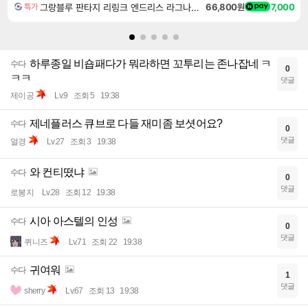
그랑블루 판타지 리링크 엔드리스 라그나로크 Granblue Fantasy Relink Endless Ragnarok
66,800원
7,000
특가
하루종일 비숍패다가 뭐라하면 꼬투리는 존나잡네 ㅋ
수다
0
ㅋㅋ
댓글
제이공
Lv.9
조회 5
19:38
제네플러스 큐브로 다들 재미좀 보셧어요?
수다
0
댓글
얼경
Lv.27
조회 3
19:38
와 컨티떴냐
수다
0
댓글
로봉지
Lv.28
조회 12
19:38
시아 아스텔의 인성
수다
0
댓글
퀴니즈
Lv.71
조회 22
19:38
귀여워
수다
1
댓글
sherry
Lv.67
조회 13
19:38