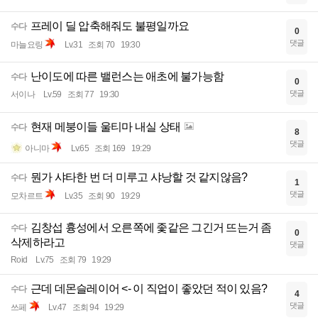
프레이 딜 압축해줘도 불평일까요
수다
0
댓글
마늘요링
Lv.31
조회 70
19:30
난이도에 따른 밸런스는 애초에 불가능함
수다
0
댓글
서이나
Lv.59
조회 77
19:30
현재 메붕이들 울티마 내실 상태
수다
8
댓글
아니마
Lv.65
조회 169
19:29
뭔가 샤타한 번 더 미루고 샤낭할 것 같지않음?
수다
1
댓글
모차르트
Lv.35
조회 90
19:29
김창섭 흉성에서 오른쪽에 좇같은 그긴거 뜨는거 좀
수다
0
삭제하라고
댓글
Roid
Lv.75
조회 79
19:29
근데 데몬슬레이어 <- 이 직업이 좋았던 적이 있음?
수다
4
댓글
쓰페
Lv.47
조회 94
19:29