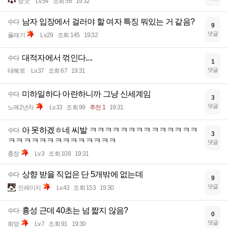
방긋
Lv.54
조회 56
19:32
남자 입장에서 걸러야 할 여자 특징 뭐있는 거 같음?
수다
9
댓글
플래기
Lv.29
조회 145
19:32
대적자에서 꺾인다....
수다
1
댓글
태혜로
Lv.37
조회 67
19:31
미하일하다 아란하니까 그냥 신세계임
수다
3
댓글
노예2년차
Lv.33
조회 99
추천 1
19:31
아 못하겠ㅎ네 씨발 ㅋㅋㅋㅋㅋㅋㅋㅋㅋㅋㅋㅋㅋㅋ
수다
3
ㅋㅋㅋㅋㅋㅋㅋㅋㅋㅋㅋㅋㅋㅋ
댓글
충정
Lv.3
조회 108
19:31
상향 받을 직업은 단 5개밖에 없는데
수다
9
댓글
인레이지
Lv.43
조회 153
19:30
흉성 근데 40초는 넘 짧지 않음?
수다
0
댓글
희망
Lv.7
조회 91
19:30