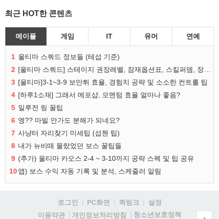
최근 HOT한 콘텐츠
메이플
게임
IT
유머
연예
1
울티마 스쿼드 정보들 (테섭 기준)
2
[울티마 스쿼드] 스테이지 권장레벨, 잠재옵션표, 스킬퍼뎀, 장비 리스트 및 능력치 공유
3
[울티마]3-1~3-9 보만튀 효율, 경험치 공략 및 소소한 컨트롤 팁
4
[하루1소재] 그래서 메포샵, 모멘텀 효율 얼마나 좋음?
5
일루전 링 꿀팁
6
엥?? 마빌 안가도 분해가 되네요?
7
사냥터 자리찾기 미세팁 (섭첸 팁)
8
내가 뉴비때 몰랐었던 보스 꿀팁들
9
(추가) 울티마 카오스 2-4 ~ 3-10까지 공략 스펙 및 팁 공유
10
앱) 보스 수익 자동 기록 및 분석, 스케줄러 알림
로그인
PC화면
퀵링크
설정
청소년보호정책
이용약관
개인정보처리방침
▲