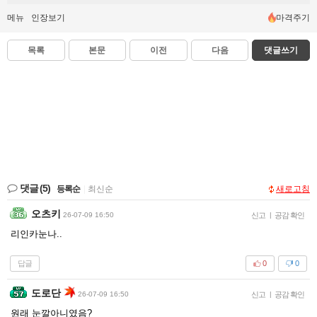
메뉴
인장보기
마격주기
목록
본문
이전
다음
댓글쓰기
댓글
(5)
등록순
|
최신순
새로고침
오츠키
26-07-09 16:50
신고
|
공감 확인
리인카눈나..
답글
0
0
도로단
26-07-09 16:50
신고
|
공감 확인
원래 눈깔아니였음?