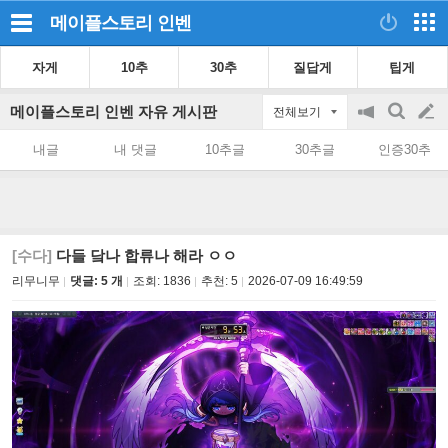
메이플스토리
인벤
자게
10추
30추
질답게
팁게
메이플스토리 인벤 자유 게시판
전체보기
공
검
글
지
색
내글
내 댓글
10추글
30추글
인증30추
on/off
쓰
기
[수다]
다들 닼나 합류나 해라 ㅇㅇ
리무니무
댓글: 5 개
조회:
1836
추천:
5
2026-07-09 16:49:59