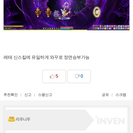
레테 신스킬에 유일하게 와꾸로 정면승부가능
5
0
추천확인
신고
스팸신고
공유
스크랩
리무니무