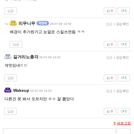
답글
0
0
리무니무
26-07-09 16:50
신고
|
공감 확인
배경이 추가된거고 눈깔은 스킬쓰면뜸 ㅋㅋ
답글
0
0
길거리노총각
26-07-09 16:52
신고
|
공감 확인
개멋있네ㄷㄷ
답글
0
0
Wakeup
26-07-09 16:52
신고
|
공감 확인
다른건 못 봐서 모르지만 ㄹㅇ 잘 뽑았다
답글
0
0
새로고침