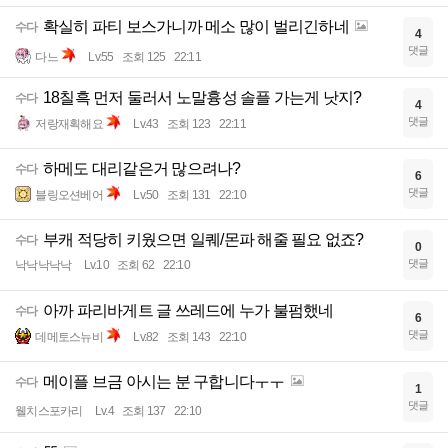
확실히 파티 보스가니까 메소 많이 벌리긴하네
수다
4
댓글
다느
Lv.55
조회 125
22:11
18칠흑 먼저 둘러서 노말흉성 솔플 가는게 낫지?
수다
4
댓글
저랑재획해요
Lv.43
조회 123
22:11
하메도 대리같은거 많으려나?
수다
6
댓글
블링오션베어
Lv.50
조회 131
22:10
부캐 적당히 키웠으면 일퀘/몬파 해줄 필요 없죠?
수다
0
댓글
낙낙낙낙낙
Lv.10
조회 62
22:10
아까 파리바게트 글 쓰레드에 누가 불펌했네
수다
6
댓글
데메토스뉴비
Lv.82
조회 143
22:10
메이플 브금 아시는 분 구합니다ㅜㅜ
수다
1
댓글
웰치스포카리
Lv.4
조회 137
22:10