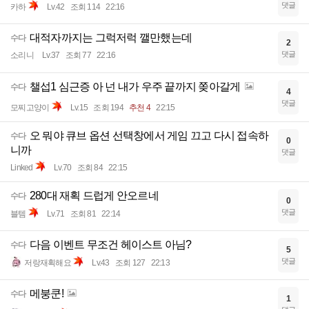
댓글
카하
Lv.42
조회 114
22:16
대적자까지는 그럭저럭 깰만했는데
수다
2
댓글
소리니
Lv.37
조회 77
22:16
챌섭1 심근증 아 넌 내가 우주 끝까지 쫒아갈게
수다
4
댓글
모찌고양이
Lv.15
조회 194
추천 4
22:15
오 뭐야 큐브 옵션 선택창에서 게임 끄고 다시 접속하
수다
0
니까
댓글
Linked
Lv.70
조회 84
22:15
280대 재획 드럽게 안오르네
수다
0
댓글
블템
Lv.71
조회 81
22:14
다음 이벤트 무조건 헤이스트 아님?
수다
5
댓글
저랑재획해요
Lv.43
조회 127
22:13
메붕쿤!
수다
1