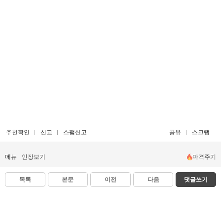
추천확인
신고
스팸신고
공유
스크랩
메뉴
인장보기
마격주기
목록
본문
이전
다음
댓글쓰기