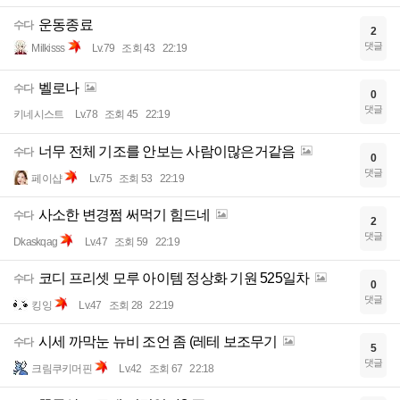
운동종료
수다
2
댓글
Milkisss
Lv.79
조회 43
22:19
벨로나
수다
0
댓글
키네시스트
Lv.78
조회 45
22:19
너무 전체 기조를 안보는 사람이많은거같음
수다
0
댓글
페이샵
Lv.75
조회 53
22:19
사소한 변경쩜 써먹기 힘드네
수다
2
댓글
Dkaskqag
Lv.47
조회 59
22:19
코디 프리셋 모루 아이템 정상화 기원 525일차
수다
0
댓글
킹잉
Lv.47
조회 28
22:19
시세 까막눈 뉴비 조언 좀 (레테 보조무기
수다
5
댓글
크림쿠키머핀
Lv.42
조회 67
22:18