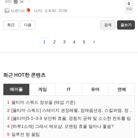
똥
수다
0
댓글
브랜디쉬
Lv.51
조회 85
22:09
최근
다음
검색
글쓰기
1
2
3
4
5
최근 HOT한 콘텐츠
메이플
게임
IT
유머
연예
1
울티마 스쿼드 정보들 (테섭 기준)
2
[울티마 스쿼드] 스테이지 권장레벨, 잠재옵션표, 스킬퍼뎀, 장비 리스트 및 능력치 공유
3
[울티마]3-1~3-9 보만튀 효율, 경험치 공략 및 소소한 컨트롤 팁
4
[하루1소재] 그래서 메포샵, 모멘텀 효율 얼마나 좋음?
5
일루전 링 꿀팁