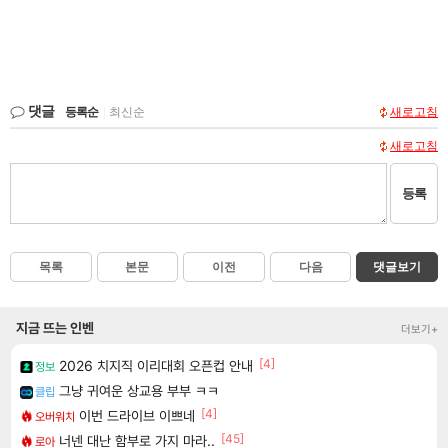
댓글
등록순
|
최신순
새로고침
새로고침
등록
목록
본문
이전
다음
댓글보기
지금 뜨는 인벤
더보기+
[4]
2026 치지직 이리대회 오픈컵 안내
정보
그냥 귀여운 상교용 부부 ㅋㅋ
클립
[4]
이번 드라이브 이쁘네
오버워치
[45]
너넨 대난 함부로 가지 마라..
로아