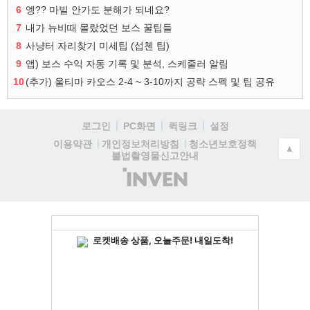
6
엥?? 마빌 안가도 분해가 되네요?
7
내가 뉴비때 몰랐었던 보스 꿀팁들
8
사냥터 자리찾기 미세팁 (섭첸 팁)
9
앱) 보스 수익 자동 기록 및 분석, 스케줄러 알림
10
(추가) 울티마 카오스 2-4 ~ 3-10까지 공략 스펙 및 팁 공유
로그인
PC화면
퀵링크
설정
청소년보호정책
이용약관
개인정보처리방침
▲
불법촬영물신고안내
(주)
인
벤