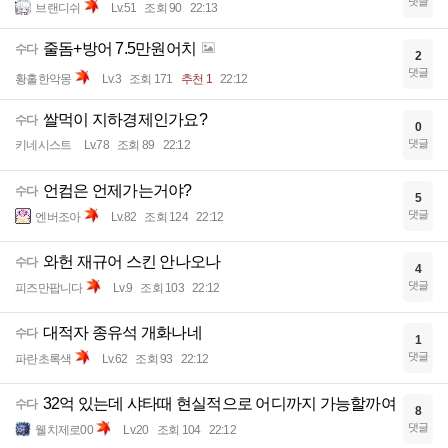
댓글
브랜디쉬
Lv.51
조회 90
22:13
줄돔+방어 7.5만원어치
수다
2
댓글
황홀한악몽
Lv.3
조회 171
추천 1
22:12
쌀먹이 지하경제인가요?
수다
0
댓글
키네시스트
Lv.78
조회 89
22:12
언컴은 언제가는거야?
수다
5
댓글
엔버조아
Lv.82
조회 124
22:12
와헌 재규어 스킨 안나오나
수다
4
댓글
피즈만팝니다
Lv.9
조회 103
22:12
대적자 종유석 개화나네
수다
1
댓글
파란초록색
Lv.62
조회 93
22:12
32억 있는데 샤타때 현실적으로 어디까지 가능할까여
수다
8
댓글
웰치제로00
Lv.20
조회 104
22:12