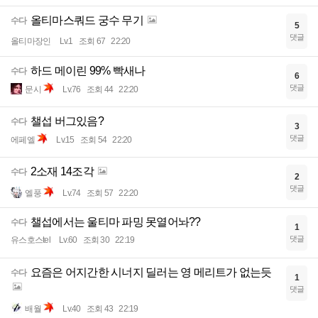
올티마스쿼드 궁수 무기
수다
5
댓글
올티마장인
Lv.1
조회 67
22:20
하드 메이린 99% 빡새나
수다
6
댓글
문시
Lv.76
조회 44
22:20
챌섭 버그있음?
수다
3
댓글
에페엘
Lv.15
조회 54
22:20
2소재 14조각
수다
2
댓글
엘풍
Lv.74
조회 57
22:20
챌섭에서는 울티마 파밍 못열어놔??
수다
1
댓글
유스호스tel
Lv.60
조회 30
22:19
요즘은 어지간한 시너지 딜러는 영 메리트가 없는듯
수다
1
댓글
배월
Lv.40
조회 43
22:19