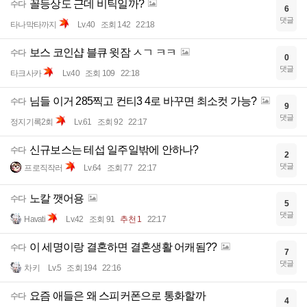
꼴등상도 근데 비틱일까?
수다
6
댓글
타나막타까지
Lv.40
조회 142
22:18
보스 코인샵 블큐 윗잠 ㅅㄱ ㅋㅋ
수다
0
댓글
타크사카
Lv.40
조회 109
22:18
님들 이거 285찍고 컨티3 4로 바꾸면 최소컷 가능?
수다
9
댓글
정지기록2회
Lv.61
조회 92
22:17
신규보스는 테섭 일주일밖에 안하나?
수다
2
댓글
프로직작러
Lv.64
조회 77
22:17
노칼 깻어용
수다
5
댓글
Havati
Lv.42
조회 91
추천 1
22:17
이 세명이랑 결혼하면 결혼생활 어캐됨??
수다
7
댓글
차키
Lv.5
조회 194
22:16
요즘 애들은 왜 스피커폰으로 통화할까
수다
4