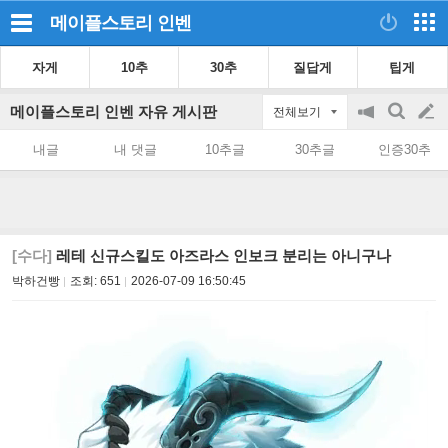
메이플스토리
인벤
자게
10추
30추
질답게
팁게
메이플스토리 인벤 자유 게시판
전체보기
공
검
글
지
색
내글
내 댓글
10추글
30추글
인증30추
on/off
쓰
기
[수다]
레테 신규스킬도 아즈라스 인보크 분리는 아니구나
박하건빵
조회:
651
2026-07-09 16:50:45