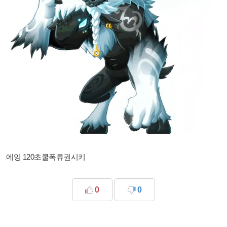
에잉 120초쿨폭류권시키
0
0