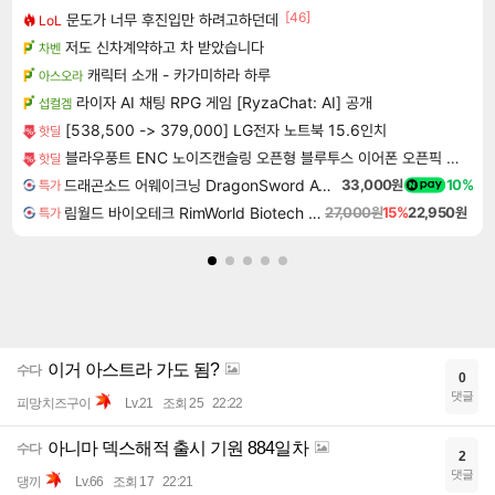
[46]
문도가 너무 후진입만 하려고하던데
LoL
저도 신차계약하고 차 받았습니다
차벤
캐릭터 소개 - 카가미하라 하루
아스오라
라이자 AI 채팅 RPG 게임 [RyzaChat: AI] 공개
섭컬겜
[538,500 -> 379,000] LG전자 노트북 15.6인치
핫딜
블라우풍트 ENC 노이즈캔슬링 오픈형 블루투스 이어폰 오픈픽 BLP-OE383
핫딜
드래곤소드 어웨이크닝 DragonSword Awakening
33,000원
10%
특가
림월드 바이오테크 RimWorld Biotech DLC
27,000원
15%
22,950원
특가
이거 아스트라 가도 됨?
수다
0
댓글
피망치즈구이
Lv.21
조회 25
22:22
아니마 덱스해적 출시 기원 884일차
수다
2
댓글
댕끼
Lv.66
조회 17
22:21